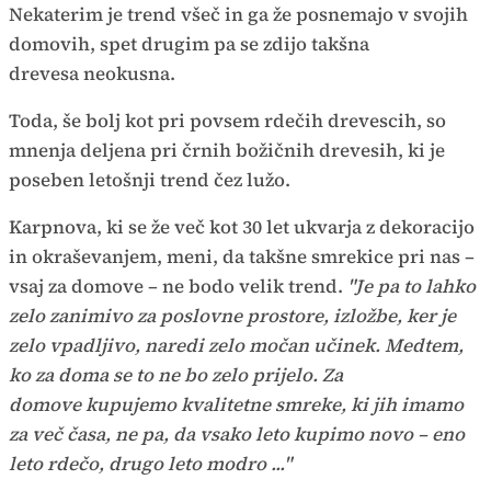
Nekaterim je trend všeč in ga že posnemajo v svojih
domovih, spet drugim pa se zdijo takšna
drevesa neokusna.
Toda, še bolj kot pri povsem rdečih drevescih, so
mnenja deljena pri črnih božičnih drevesih, ki je
poseben letošnji trend čez lužo.
Karpnova, ki se že več kot 30 let ukvarja z dekoracijo
in okraševanjem, meni, da takšne smrekice pri nas –
vsaj za domove – ne bodo velik trend.
"Je pa to lahko
zelo zanimivo za poslovne prostore, izložbe, ker je
zelo vpadljivo, naredi zelo močan učinek. Medtem,
ko za doma se to ne bo zelo prijelo. Za
domove kupujemo kvalitetne smreke, ki jih imamo
za več časa, ne pa, da vsako leto kupimo novo – eno
leto rdečo, drugo leto modro ..."