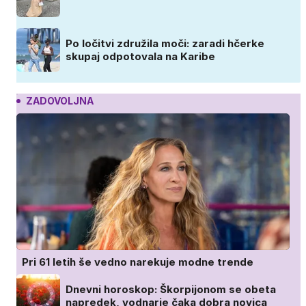
Po ločitvi združila moči: zaradi hčerke
skupaj odpotovala na Karibe
ZADOVOLJNA
Pri 61 letih še vedno narekuje modne trende
Dnevni horoskop: Škorpijonom se obeta
napredek, vodnarje čaka dobra novica