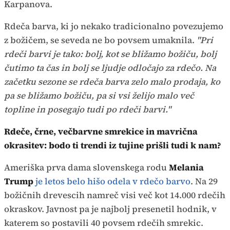
Karpanova.
Rdeča barva, ki jo nekako tradicionalno povezujemo
z božičem, se seveda ne bo povsem umaknila.
"Pri
rdeči barvi je tako: bolj, kot se bližamo božiču, bolj
čutimo ta čas in bolj se ljudje odločajo za rdečo. Na
začetku sezone se rdeča barva zelo malo prodaja, ko
pa se bližamo božiču, pa si vsi želijo malo več
topline in posegajo tudi po rdeči barvi."
Rdeče, črne, večbarvne smrekice in mavrična
okrasitev: bodo ti trendi iz tujine prišli tudi k nam?
Ameriška prva dama slovenskega rodu
Melania
Trump
je letos belo hišo odela v rdečo barvo
. Na 29
božičnih drevescih namreč visi več kot 14.000 rdečih
okraskov. Javnost pa je najbolj presenetil hodnik, v
katerem so postavili 40 povsem rdečih smrekic.