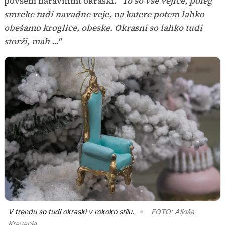
povsem naravnimi okraski.
"To so vse vejice, poleg
smreke tudi navadne veje, na katere potem lahko
obešamo kroglice, obeske. Okrasni so lahko tudi
storži, mah ..."
V trendu so tudi okraski v rokoko stilu.
FOTO: Aljoša
Kravanja