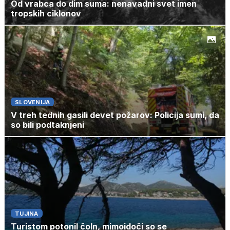
Od vrabca do dim suma: nenavadni svet imen
tropskih ciklonov
SLOVENIJA
V treh tednih gasili devet požarov: Policija sumi, da
so bili podtaknjeni
TUJINA
Turistom potonil čoln, mimoidoči so se