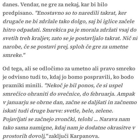
danes. Vendar, ne gre za nekaj, kar bi bilo
predpisano.
"Enostavno so to naredili takrat, ker
drugače ne bi zdržale tako dolgo, saj bi iglice začele
hitro odpadati. Smrekica pa je morala zdržati vsaj do
svetih treh kraljev, zato se je postavljalo takrat. Nič ni
narobe, če se postavi prej, sploh če gre za umetne
smreke."
Od tega, ali se odločimo za umetno ali pravo smreko
je odvisno tudi to, kdaj jo bomo pospravili, ko bodo
prazniki minili.
"Nekoč je bil ponos, če si uspel
smrečico ohraniti do svečnice, do februarja. Ampak
v januarju se obrne dan, začne se daljšati in začnemo
iskati tudi druge barve: svetle, bele, zelene.
Pojavljati se začnejo zvončki, telohi ... Narava nam
tako sama namigne, kdaj nam je dodatne okrasitve v
prostorih dovolj,"
zaključi Karpanova.