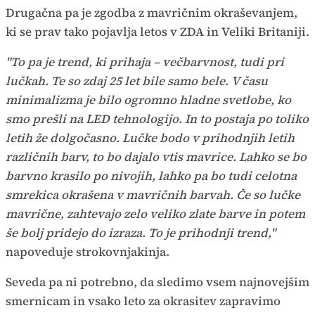
Drugačna pa je zgodba z mavričnim okraševanjem,
ki se prav tako pojavlja letos v ZDA in Veliki Britaniji.
"To pa je trend, ki prihaja – večbarvnost, tudi pri
lučkah. Te so zdaj 25 let bile samo bele. V času
minimalizma je bilo ogromno hladne svetlobe, ko
smo prešli na LED tehnologijo. In to postaja po toliko
letih že dolgočasno. Lučke bodo v prihodnjih letih
različnih barv, to bo dajalo vtis mavrice. Lahko se bo
barvno krasilo po nivojih, lahko pa bo tudi celotna
smrekica okrašena v mavričnih barvah. Če so lučke
mavrične, zahtevajo zelo veliko zlate barve in potem
še bolj pridejo do izraza. To je prihodnji trend,"
napoveduje strokovnjakinja.
Seveda pa ni potrebno, da sledimo vsem najnovejšim
smernicam in vsako leto za okrasitev zapravimo