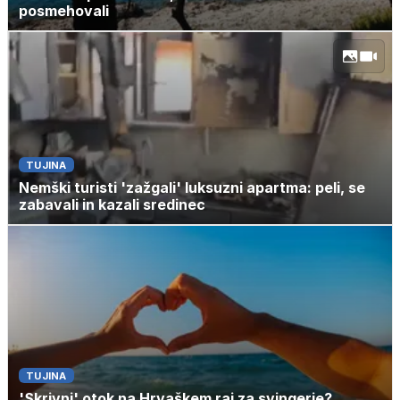
posmehovali
TUJINA
Nemški turisti 'zažgali' luksuzni apartma: peli, se
zabavali in kazali sredinec
TUJINA
'Skrivni' otok na Hrvaškem raj za svingerje?