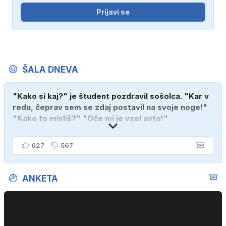
Prijavi se
ŠALA DNEVA
"Kako si kaj?" je študent pozdravil sošolca. "Kar v
redu, čeprav sem se zdaj postavil na svoje noge!"
"Kako to misliš?" "Oče mi je vzel avto!"
627
567
ANKETA