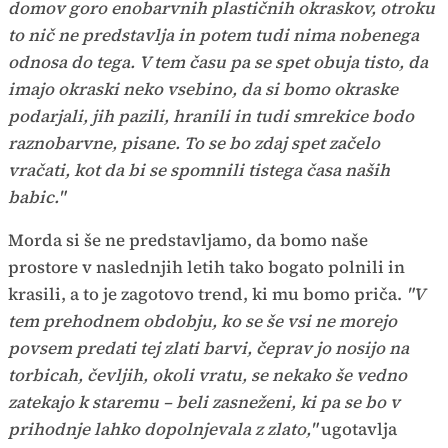
domov goro enobarvnih plastičnih okraskov, otroku
to nič ne predstavlja in potem tudi nima nobenega
odnosa do tega. V tem času pa se spet obuja tisto, da
imajo okraski neko vsebino, da si bomo okraske
podarjali, jih pazili, hranili in tudi smrekice bodo
raznobarvne, pisane. To se bo zdaj spet začelo
vračati, kot da bi se spomnili tistega časa naših
babic."
Morda si še ne predstavljamo, da bomo naše
prostore v naslednjih letih tako bogato polnili in
krasili, a to je zagotovo trend, ki mu bomo priča.
"V
tem prehodnem obdobju, ko se še vsi ne morejo
povsem predati tej zlati barvi, čeprav jo nosijo na
torbicah, čevljih, okoli vratu, se nekako še vedno
zatekajo k staremu – beli zasneženi, ki pa se bo v
prihodnje lahko dopolnjevala z zlato,"
ugotavlja