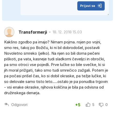
Prijavi se
Transformerji
18. 12. 2018 15.03
Kakšno zgodbo pa imajo? Nimam pojma. rojen po vojni,
smo res, takoj po Božiču, ki ni bil dobrodošel, postavili
Novoletno smreko (jelko). Na njen so bili doma pečeni
piškoti, pa vata, kasneje tudi sladkorni čeveljci in obročki,
pa smo otroci vse pojedli. Prve lučke so bile svečke, ki si
jih moral prižgati, tako smo tudi smrečico zažgali. Potem je
pa počasi prišel čas, ko si dobil okraske, pa težje lučke, ki
so delovale samo tisto leto.....ostalo je pa ponudba trgovin
- vsi enake okraske, njihova količina je bila pa odvisna od
družinskega denarja.
Odgovori
+5
5
0