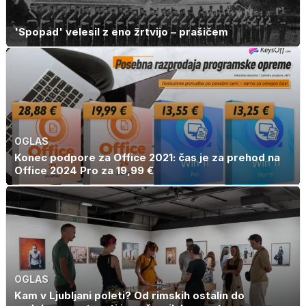
'Spopad' velesil z eno žrtvijo – prašičem
OGLAS
Konec podpore za Office 2021: čas je za prehod na
Office 2024 Pro za 19,99 €
OGLAS
Kam v Ljubljani poleti? Od rimskih ostalin do