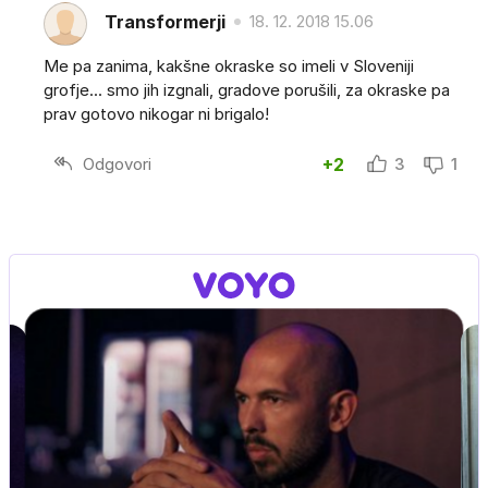
Transformerji
18. 12. 2018 15.06
Me pa zanima, kakšne okraske so imeli v Sloveniji
grofje... smo jih izgnali, gradove porušili, za okraske pa
prav gotovo nikogar ni brigalo!
Odgovori
+2
3
1