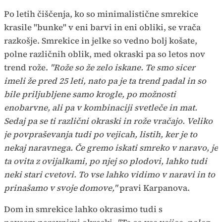
Po letih čiščenja, ko so minimalistične smrekice
krasile "bunke" v eni barvi in eni obliki, se vrača
razkošje. Smrekice in jelke so vedno bolj košate,
polne različnih oblik, med okraski pa so letos nov
trend rože.
"Rože so že zelo iskane. Te smo sicer
imeli že pred 25 leti, nato pa je ta trend padal in so
bile priljubljene samo krogle, po možnosti
enobarvne, ali pa v kombinaciji svetleče in mat.
Sedaj pa se ti različni okraski in rože vračajo. Veliko
je povpraševanja tudi po vejicah, listih, ker je to
nekaj naravnega. Če gremo iskati smreko v naravo, je
ta ovita z ovijalkami, po njej so plodovi, lahko tudi
neki stari cvetovi. To vse lahko vidimo v naravi in to
prinašamo v svoje domove,"
pravi Karpanova.
Dom in smrekice lahko okrasimo tudi s