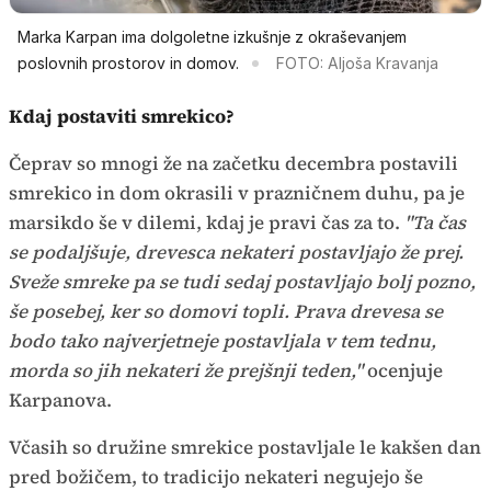
Marka Karpan ima dolgoletne izkušnje z okraševanjem
poslovnih prostorov in domov.
FOTO: Aljoša Kravanja
Kdaj postaviti smrekico?
Čeprav so mnogi že na začetku decembra postavili
smrekico in dom okrasili v prazničnem duhu, pa je
marsikdo še v dilemi, kdaj je pravi čas za to.
"Ta čas
se podaljšuje, drevesca nekateri postavljajo že prej.
Sveže smreke pa se tudi sedaj postavljajo bolj pozno,
še posebej, ker so domovi topli. Prava drevesa se
bodo tako najverjetneje postavljala v tem tednu,
morda so jih nekateri že prejšnji teden,"
ocenjuje
Karpanova.
Včasih so družine smrekice postavljale le kakšen dan
pred božičem, to tradicijo nekateri negujejo še