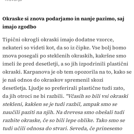
Okraske si znova podarjamo in nanje pazimo, saj
imajo zgodbo
Tipični okrogli okraski imajo dodatne vzorce,
nekateri so videti kot, da so iz čipke. Vse bolj bomo
znova posegali po steklenih okraskih, kakršne smo
imeli že pred desetletji, a so jih izpodrinili plastični
okraski. Karpanova je ob tem opozorila na to, kako se
je naš odnos do okraskov spremenil skozi
desetletja. Ljudje so preferirali plastične tudi zato,
da jih otroci ne bi razbili.
"Včasih so bili vsi okraski
stekleni, kakšen se je tudi razbil, ampak smo se
naučili paziti na njih. Na drevesa smo obešali tudi
razbite okraske, če so bili lepe oblike. Tako smo se
tudi učili odnosa do stvari. Seveda, če prinesemo