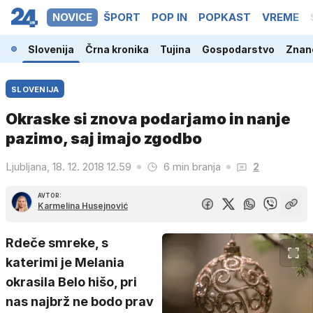
NOVICE
ŠPORT
POP IN
POPKAST
VREME
Slovenija
Črna kronika
Tujina
Gospodarstvo
Znano
SLOVENIJA
Okraske si znova podarjamo in nanje
pazimo, saj imajo zgodbo
Ljubljana, 18. 12. 2018 12.59
6 min branja
2
AVTOR:
Karmelina Husejnović
Rdeče smreke, s
katerimi je Melania
okrasila Belo hišo, pri
nas najbrž ne bodo prav