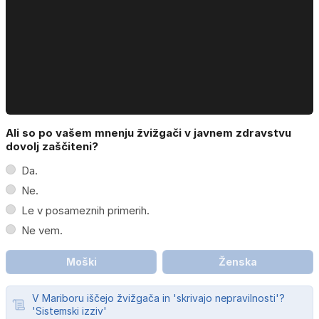
Ali so po vašem mnenju žvižgači v javnem zdravstvu
dovolj zaščiteni?
Da.
Ne.
Le v posameznih primerih.
Ne vem.
Moški
Ženska
V Mariboru iščejo žvižgača in 'skrivajo nepravilnosti'?
'Sistemski izziv'