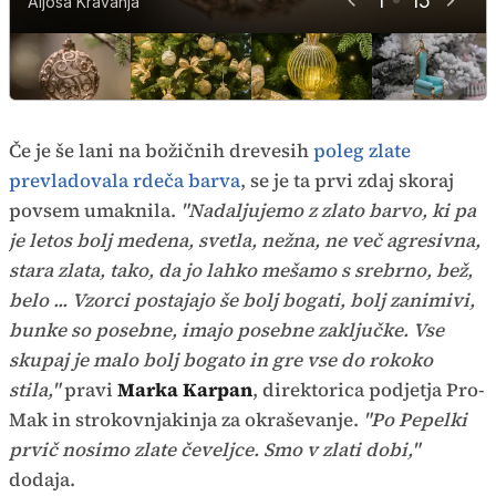
1
15
Aljoša Kravanja
Aljoša Kravanja
Aljoša Kravanja
Aljoša Kravanja
Aljoša Kravanja
Aljoša Kravanja
Aljoša Kravanja
Aljoša Kravanja
Aljoša Kravanja
Aljoša Kravanja
Aljoša Kravanja
Aljoša Kravanja
Aljoša Kravanja
Aljoša Kravanja
Aljoša Kravanja
Če je še lani na božičnih drevesih
poleg zlate
prevladovala rdeča barva
, se je ta prvi zdaj skoraj
povsem umaknila.
"Nadaljujemo z zlato barvo, ki pa
je letos bolj medena, svetla, nežna, ne več agresivna,
stara zlata, tako, da jo lahko mešamo s srebrno, bež,
belo ... Vzorci postajajo še bolj bogati, bolj zanimivi,
bunke so posebne, imajo posebne zaključke. Vse
skupaj je malo bolj bogato in gre vse do rokoko
stila,"
pravi
Marka Karpan
, direktorica podjetja Pro-
Mak in strokovnjakinja za okraševanje.
"Po Pepelki
prvič nosimo zlate čeveljce. Smo v zlati dobi,"
dodaja.