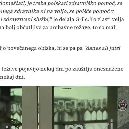
domeščati, je treba poiskati zdravniško pomoč, se
ranega zdravnika ni na voljo, se poišče pomoč v
 zdravstveni službi,"
je dejala Grilc. To zlasti velja
a bolj občutljive za prebavne težave, to so mali
ijo povečanega obiska, bi se pa pa
"danes ali jutri
težave pojavijo nekaj dni po zaužitju onesnažene
 nekaj dni.