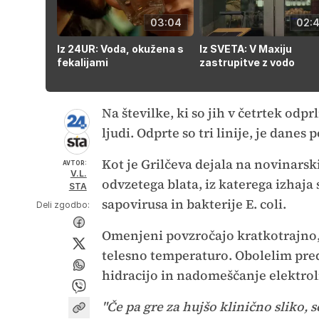
03:04
02:4
Iz 24UR: Voda, okužena s
Iz SVETA: V Maxiju
fekalijami
zastrupitve z vodo
Na številke, ki so jih v četrtek odpr
ljudi. Odprte so tri linije, je dane
Kot je Grilčeva dejala na novinarski
AVTOR:
V.L.
odvzetega blata, iz katerega izhaja
STA
sapovirusa in bakterije E. coli.
Deli zgodbo:
Omenjeni povzročajo kratkotrajno, 
telesno temperaturo. Obolelim pred
hidracijo in nadomeščanje elektrol
"Če pa gre za hujšo klinično sliko, 