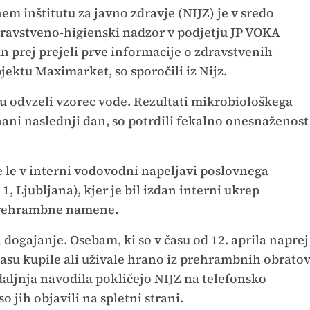
m inštitutu za javno zdravje (NIJZ) je v sredo
zdravstveno-higienski nadzor v podjetju JP VOKA
n prej prejeli prve informacije o zdravstvenih
ektu Maximarket, so sporočili iz Nijz.
u odvzeli vzorec vode. Rezultati mikrobiološkega
znani naslednji dan, so potrdili fekalno onesnaženost
e le v interni vodovodni napeljavi poslovnega
, Ljubljana), kjer je bil izdan interni ukrep
prehrambne namene.
dogajanje. Osebam, ki so v času od 12. aprila naprej
času kupile ali uživale hrano iz prehrambnih obrato
daljnja navodila pokličejo NIJZ na telefonsko
so jih objavili na spletni strani.