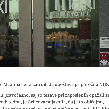
lec Maximarketa zatrdil, da upošteva priporočila NIJZ
en pravočasno, saj so težave pri zaposlenih opažali ž
edi tedna, je Grilčeva pojasnila, da je to običajno,
čajo prebavne težave, nekaj običajnega, zato bi lahk