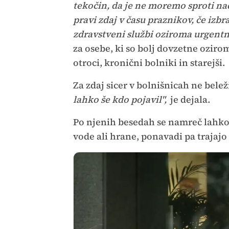
tekočin, da je ne moremo sproti na
pravi zdaj v času praznikov, če izb
zdravstveni službi oziroma urgentni
za osebe, ki so bolj dovzetne ozirom
otroci, kronični bolniki in starejši.
Za zdaj sicer v bolnišnicah ne belež
lahko še kdo pojavil",
je dejala.
Po njenih besedah se namreč lahko 
vode ali hrane, ponavadi pa trajajo