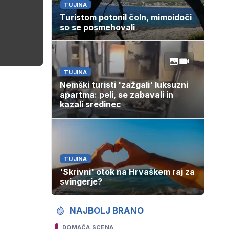
TUJINA
Turistom potonil čoln, mimoidoči
so se posmehovali
TUJINA
Nemški turisti 'zažgali' luksuzni
apartma: peli, se zabavali in
kazali sredinec
TUJINA
'Skrivni' otok na Hrvaškem raj za
svingerje?
NAJBOLJ BRANO
DOMAČA SCENA