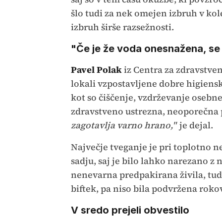
šlo tudi za nek omejen izbruh v kole
izbruh širše razsežnosti.
"Če je že voda onesnažena, se 
Pavel Polak
iz Centra za zdravstven
lokali vzpostavljene dobre higiens
kot so čiščenje, vzdrževanje osebne
zdravstveno ustrezna, neoporečna 
zagotavlja varno hrano,"
je dejal.
Največje tveganje je pri toplotno n
sadju, saj je bilo lahko narezano z
nenevarna predpakirana živila, tudi
biftek, pa niso bila podvržena rokov
V sredo prejeli obvestilo