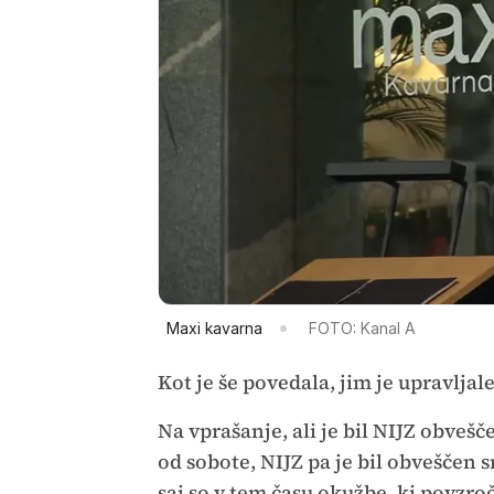
Maxi kavarna
FOTO: Kanal A
Kot je še povedala, jim je upravlja
Na vprašanje, ali je bil NIJZ obvešč
od sobote, NIJZ pa je bil obveščen sr
saj so v tem času okužbe, ki povzro