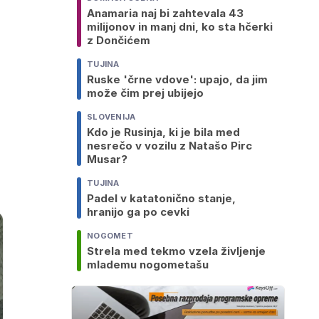
Anamaria naj bi zahtevala 43
milijonov in manj dni, ko sta hčerki
z Dončićem
TUJINA
Ruske 'črne vdove': upajo, da jim
može čim prej ubijejo
SLOVENIJA
Kdo je Rusinja, ki je bila med
nesrečo v vozilu z Natašo Pirc
Musar?
TUJINA
Padel v katatonično stanje,
hranijo ga po cevki
NOGOMET
Strela med tekmo vzela življenje
mlademu nogometašu