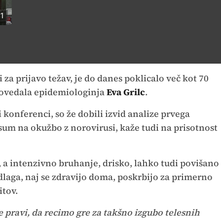
1
li za prijavo težav, je do danes poklicalo več kot 70
s povedala epidemiologinja
Eva Grilc
.
 konferenci, so že dobili izvid analize prvega
 sum na okužbo z norovirusi, kaže tudi na prisotnost
a intenzivno bruhanje, drisko, lahko tudi povišano
laga, naj se zdravijo doma, poskrbijo za primerno
itov.
se pravi, da recimo gre za takšno izgubo telesnih