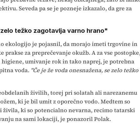
ktivu. Seveda pa se je pozneje izkazalo, da gre za
zelo težko zagotavlja varno hrano"
o ekologijo je pojasnil, da morajo imeti trgovine in
ke prakse za preprečevanje okužb. A za vse postopke
 higiene, umivanje rok in tako naprej, je potrebna
pitna voda.
"Če je že voda onesnažena, se zelo težko
eobdelanih živilih, torej pri solatah ali narezanemu
 nožem, ki je bil umit z oporečno vodo. Medtem so
 živila, ki so potencialno nevarna, recimo tatarski
anju na sami lokaciji, je ponazoril Polak.