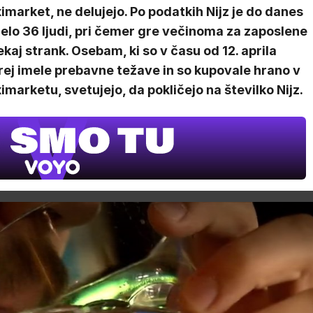
market, ne delujejo. Po podatkih Nijz je do danes
elo 36 ljudi, pri čemer gre večinoma za zaposlene
ekaj strank. Osebam, ki so v času od 12. aprila
rej imele prebavne težave in so kupovale hrano v
marketu, svetujejo, da pokličejo na številko Nijz.
V živo na VOY
20.00