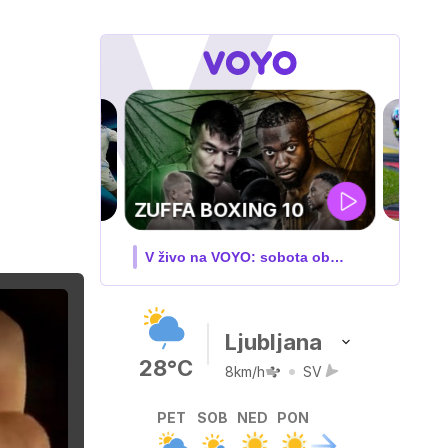
MOTOGP . VN
VELIKE BRITANIJE
O: sobota ob
V živo na VOYO: PET-NED
Ljubljana
28°C
8km/h
SV
PET
SOB
NED
PON