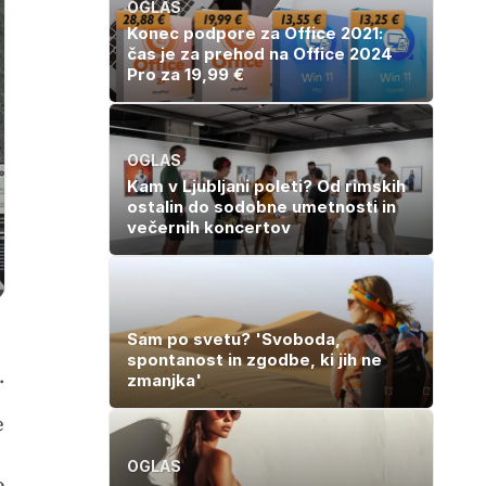
OGLAS
Konec podpore za Office 2021:
čas je za prehod na Office 2024
Pro za 19,99 €
OGLAS
Kam v Ljubljani poleti? Od rimskih
ostalin do sodobne umetnosti in
večernih koncertov
Sam po svetu? 'Svoboda,
spontanost in zgodbe, ki jih ne
.
zmanjka'
e
OGLAS
o