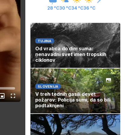
28 °C
30 °C
34 °C
36 °C
TUJINA
Od vrabca do dim suma:
nenavadni svet imen tropskih
ciklonov
SLOVENIJA
V treh tednih gasili devet
les
Slika
Celozaslonski
požarov: Policija sumi, da so bili
v
način
podtaknjeni
sliki