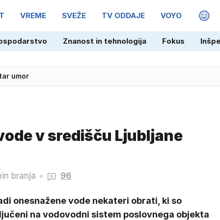
T
VREME
SVEŽE
TV ODDAJE
VOYO
MAGA
ospodarstvo
Znanost in tehnologija
Fokus
Inšp
star umor
ode v središču Ljubljane
in branja
96
di onesnažene vode nekateri obrati, ki so
ključeni na vodovodni sistem poslovnega objekta