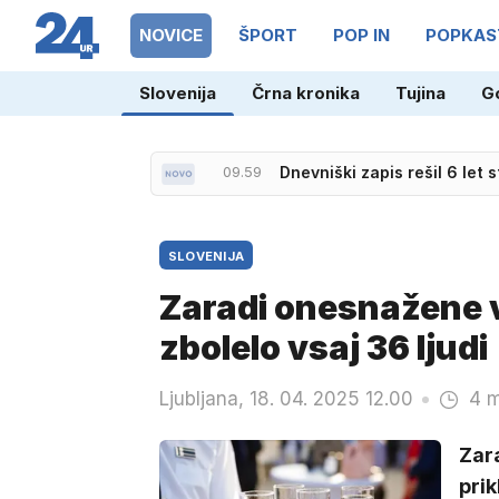
NOVICE
ŠPORT
POP IN
POPKAS
Slovenija
Črna kronika
Tujina
G
09.59
Dnevniški zapis rešil 6 let 
SLOVENIJA
Zaradi onesnažene v
zbolelo vsaj 36 ljudi
Ljubljana, 18. 04. 2025 12.00
4 m
Zara
pri