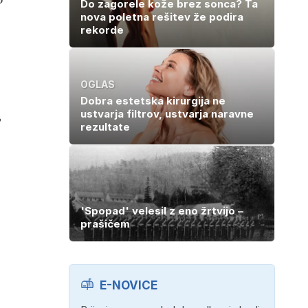
Do zagorele kože brez sonca? Ta
nova poletna rešitev že podira
rekorde
OGLAS
Dobra estetska kirurgija ne
,
ustvarja filtrov, ustvarja naravne
rezultate
'Spopad' velesil z eno žrtvijo –
prašičem
E-NOVICE