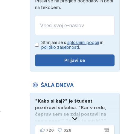
Prijavi se na pregled dogodkov in bodi
na tekočem.
Strinjam se s
splošnimi pogoji
in
politiko zasebnosti
.
Prijavi se
ŠALA DNEVA
"Kako si kaj?" je študent
pozdravil sošolca. "Kar v redu,
v
čeprav sem se zdaj postavil na
svoje noge!" "Kako to misliš?"
"Oče mi je vzel avto!"
720
628