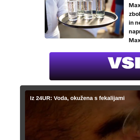
Maxi
zbol
in n
nap
Maxi
Iz 24UR: Voda, okužena s fekalijami