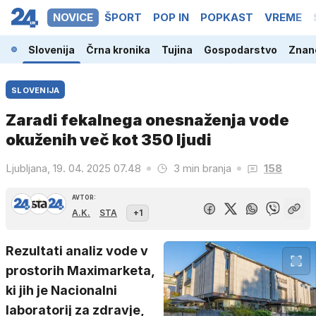
NOVICE
ŠPORT
POP IN
POPKAST
VREME
Slovenija
Črna kronika
Tujina
Gospodarstvo
Znano
SLOVENIJA
Zaradi fekalnega onesnaženja vode
okuženih več kot 350 ljudi
Ljubljana, 19. 04. 2025 07.48
3 min branja
158
AVTOR:
A.K.
STA
+1
Rezultati analiz vode v
prostorih Maximarketa,
ki jih je Nacionalni
laboratorij za zdravje,