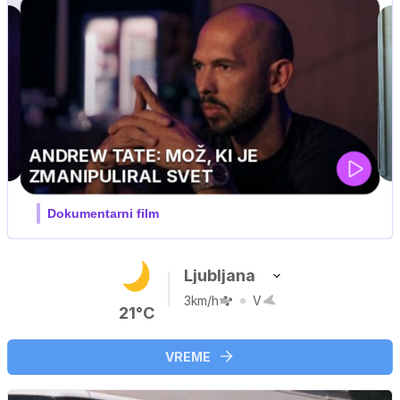
MOJ PRIJATELJ PINGVIN
Film meseca / družinski, pustolovski
Ljubljana
3km/h
V
21°C
VREME