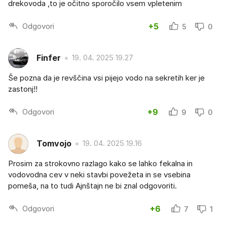
drekovoda ,to je očitno sporočilo vsem vpletenim
Odgovori
+5
5
0
Finfer
19. 04. 2025 19.27
Še pozna da je revščina vsi pijejo vodo na sekretih ker je
zastonj!!
Odgovori
+9
9
0
Tomvojo
19. 04. 2025 19.16
Prosim za strokovno razlago kako se lahko fekalna in
vodovodna cev v neki stavbi povežeta in se vsebina
pomeša, na to tudi Ajnštajn ne bi znal odgovoriti.
Odgovori
+6
7
1