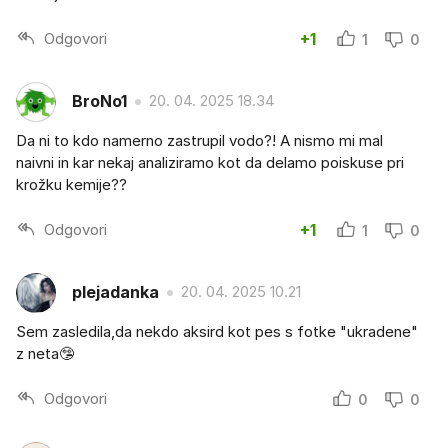
Odgovori
+1
1
0
BroNo1
20. 04. 2025 18.34
Da ni to kdo namerno zastrupil vodo?! A nismo mi mal
naivni in kar nekaj analiziramo kot da delamo poiskuse pri
krožku kemije??
Odgovori
+1
1
0
plejadanka
20. 04. 2025 10.21
Sem zasledila,da nekdo aksird kot pes s fotke "ukradene"
z neta🤥
Odgovori
0
0