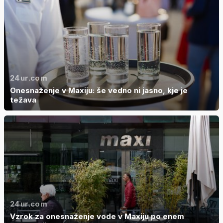
24ur.com
Onesnaženje v Maxiju: še vedno ni jasno, kje je
težava
24ur.com
Vzrok za onesnaženje vode v Maxiju po enem