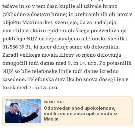
težave in so v tem času kupile ali uživale hrano
(vključno z dostavo hrane) iz prehrambnih obratov v
objektu Maximarket, svetujejo, da za nadaljnja
navodila v okviru epidemiološkega poizvedovanja
pokličejo NIJZ na vzpostavljeno telefonsko številko
01/586 39 31, ki sicer deluje samo ob delovnikih.
Zaradi velikega navala klicev so njeno delovanja
omogočili tudi danes med 9. in 14. uro. Po pojasnilih
NIJZ so bile telefonske linije tudi danes izredno
zasedene. Telefonska številka bo znova dosegljiva v
torek med 7. in 15. uro.
PREBERI ŠE
Odpovedan shod upokojencev,
vodilni so se zastrupili z vodo iz
Maxija