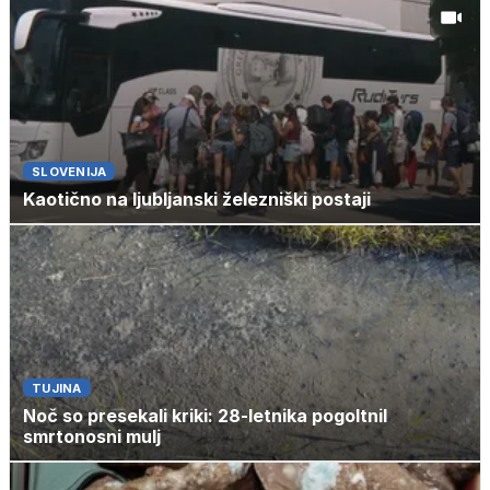
SLOVENIJA
Kaotično na ljubljanski železniški postaji
TUJINA
Noč so presekali kriki: 28-letnika pogoltnil
smrtonosni mulj