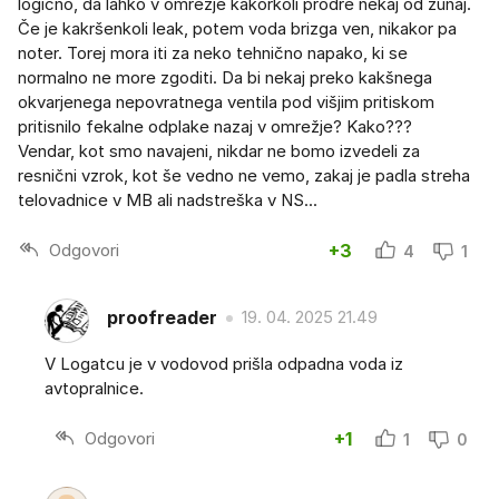
logično, da lahko v omrežje kakorkoli prodre nekaj od zunaj.
Če je kakršenkoli leak, potem voda brizga ven, nikakor pa
noter. Torej mora iti za neko tehnično napako, ki se
normalno ne more zgoditi. Da bi nekaj preko kakšnega
okvarjenega nepovratnega ventila pod višjim pritiskom
pritisnilo fekalne odplake nazaj v omrežje? Kako???
Vendar, kot smo navajeni, nikdar ne bomo izvedeli za
resnični vzrok, kot še vedno ne vemo, zakaj je padla streha
telovadnice v MB ali nadstreška v NS...
Odgovori
+3
4
1
proofreader
19. 04. 2025 21.49
V Logatcu je v vodovod prišla odpadna voda iz
avtopralnice.
Odgovori
+1
1
0