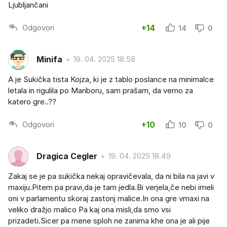
Ljubljančani
Odgovori
+14
14
0
Minifa
19. 04. 2025 18.58
A je Sukička tista Kojza, ki je z tablo poslance na minimalce
letala in rigulila po Mariboru, sam prašam, da vemo za
katero gre..??
Odgovori
+10
10
0
Dragica Cegler
19. 04. 2025 18.49
Zakaj se je pa sukička nekaj opravičevala, da ni bila na javi v
maxiju.Pitem pa pravi,da je tam jedla.Bi verjela,če nebi imeli
oni v parlamentu skoraj zastonj malice.In ona gre vmaxi na
veliko dražjo malico Pa kaj ona misli,da smo vsi
prizadeti.Sicer pa mene sploh ne zanima khe ona je ali pije