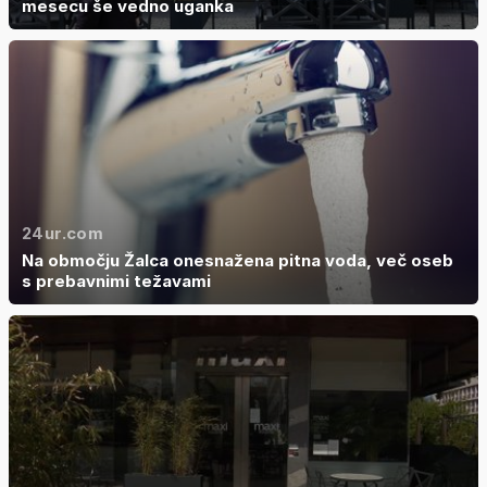
mesecu še vedno uganka
24ur.com
Na območju Žalca onesnažena pitna voda, več oseb
s prebavnimi težavami