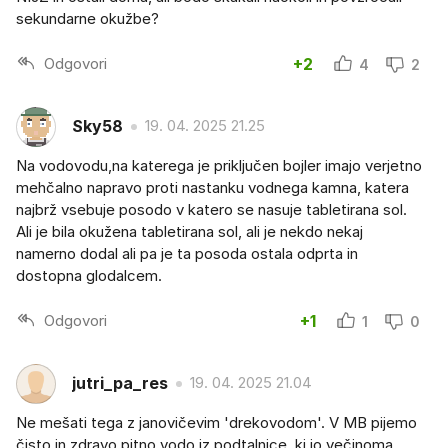
sekundarne okužbe?
Odgovori
+2
4
2
Sky58
19. 04. 2025 21.25
Na vodovodu,na katerega je priključen bojler imajo verjetno
mehčalno napravo proti nastanku vodnega kamna, katera
najbrž vsebuje posodo v katero se nasuje tabletirana sol.
Ali je bila okužena tabletirana sol, ali je nekdo nekaj
namerno dodal ali pa je ta posoda ostala odprta in
dostopna glodalcem.
Odgovori
+1
1
0
jutri_pa_res
19. 04. 2025 21.04
Ne mešati tega z janovičevim 'drekovodom'. V MB pijemo
čisto in zdravo pitno vodo iz podtalnice, ki jo večinoma