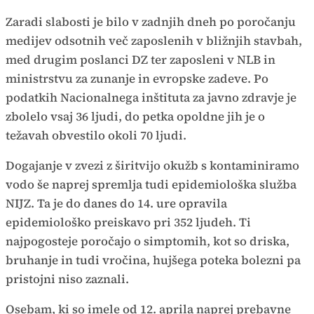
Zaradi slabosti je bilo v zadnjih dneh po poročanju
medijev odsotnih več zaposlenih v bližnjih stavbah,
med drugim poslanci DZ ter zaposleni v NLB in
ministrstvu za zunanje in evropske zadeve. Po
podatkih Nacionalnega inštituta za javno zdravje je
zbolelo vsaj 36 ljudi, do petka opoldne jih je o
težavah obvestilo okoli 70 ljudi.
Dogajanje v zvezi z širitvijo okužb s kontaminiramo
vodo še naprej spremlja tudi epidemiološka služba
NIJZ. Ta je do danes do 14. ure opravila
epidemiološko preiskavo pri 352 ljudeh. Ti
najpogosteje poročajo o simptomih, kot so driska,
bruhanje in tudi vročina, hujšega poteka bolezni pa
pristojni niso zaznali.
Osebam, ki so imele od 12. aprila naprej prebavne