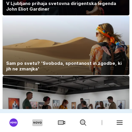
V Ljubljano prihaja svetovna dirigentska legenda
John Eliot Gardiner
Sam po svetu? 'Svoboda, spontanost in zgodbe, ki
jih ne zmanjka'
OGLAS
Kam v Ljubljani poleti? Od rimskih ostalin do
sodobne umetnosti in večernih koncertov