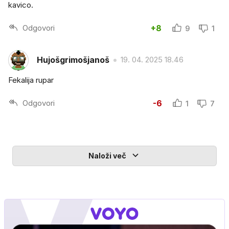
kavico.
Odgovori
+8
9
1
Hujošgrimošjanoš
19. 04. 2025 18.46
Fekalija rupar
Odgovori
-6
1
7
Naloži več