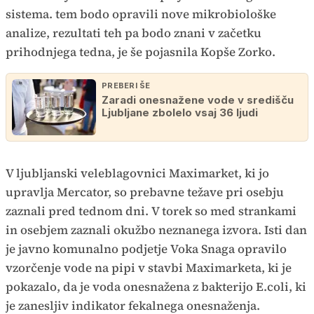
sistema. tem bodo opravili nove mikrobiološke
analize, rezultati teh pa bodo znani v začetku
prihodnjega tedna, je še pojasnila Kopše Zorko.
PREBERI ŠE
Zaradi onesnažene vode v središču
Ljubljane zbolelo vsaj 36 ljudi
V ljubljanski veleblagovnici Maximarket, ki jo
upravlja Mercator, so prebavne težave pri osebju
zaznali pred tednom dni. V torek so med strankami
in osebjem zaznali okužbo neznanega izvora. Isti dan
je javno komunalno podjetje Voka Snaga opravilo
vzorčenje vode na pipi v stavbi Maximarketa, ki je
pokazalo, da je voda onesnažena z bakterijo E.coli, ki
je zanesljiv indikator fekalnega onesnaženja.