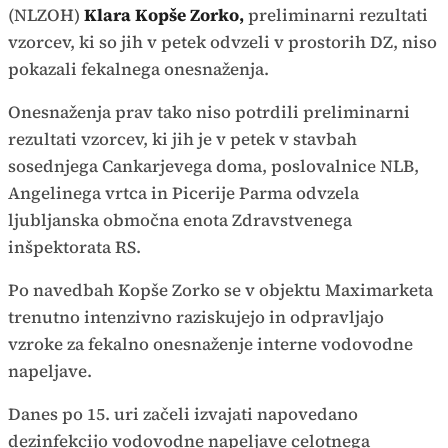
(NLZOH)
Klara Kopše Zorko,
preliminarni rezultati
vzorcev, ki so jih v petek odvzeli v prostorih DZ, niso
pokazali fekalnega onesnaženja.
Onesnaženja prav tako niso potrdili preliminarni
rezultati vzorcev, ki jih je v petek v stavbah
sosednjega Cankarjevega doma, poslovalnice NLB,
Angelinega vrtca in Picerije Parma odvzela
ljubljanska območna enota Zdravstvenega
inšpektorata RS.
Po navedbah Kopše Zorko se v objektu Maximarketa
trenutno intenzivno raziskujejo in odpravljajo
vzroke za fekalno onesnaženje interne vodovodne
napeljave.
Danes po 15. uri začeli izvajati napovedano
dezinfekcijo vodovodne napeljave celotnega