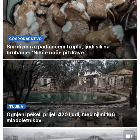
GOSPODARSTVO
Smrdi po razpadajočem truplu, ljudi sili na
bruhanje: 'Nihče noče piti kave'
TUJINA
Ognjeni pekel: prijeli 420 ljudi, med njimi 166
mladoletnikov