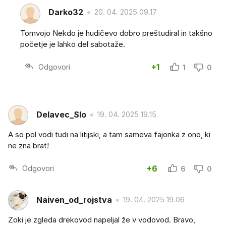
Darko32
20. 04. 2025 09.17
Tomvojo Nekdo je hudičevo dobro preštudiral in takšno
početje je lahko del sabotaže.
Odgovori
+1
1
0
Delavec_Slo
19. 04. 2025 19.15
A so pol vodi tudi na litijski, a tam sameva fajonka z ono, ki
ne zna brat!
Odgovori
+6
6
0
Naiven_od_rojstva
19. 04. 2025 19.06
Zoki je zgleda drekovod napeljal že v vodovod. Bravo,