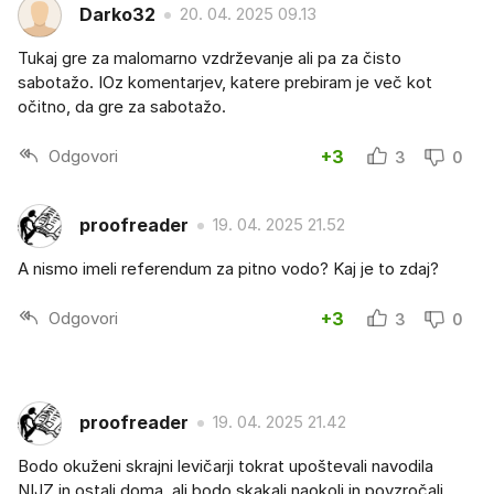
Darko32
20. 04. 2025 09.13
Tukaj gre za malomarno vzdrževanje ali pa za čisto
sabotažo. IOz komentarjev, katere prebiram je več kot
očitno, da gre za sabotažo.
Odgovori
+3
3
0
proofreader
19. 04. 2025 21.52
A nismo imeli referendum za pitno vodo? Kaj je to zdaj?
Odgovori
+3
3
0
proofreader
19. 04. 2025 21.42
Bodo okuženi skrajni levičarji tokrat upoštevali navodila
NIJZ in ostali doma, ali bodo skakali naokoli in povzročali