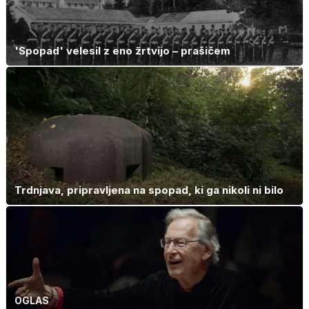
'Spopad' velesil z eno žrtvijo – prašičem
Trdnjava, pripravljena na spopad, ki ga nikoli ni bilo
OGLAS