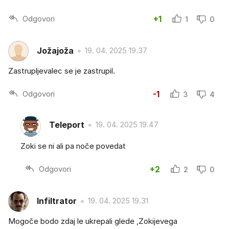
Odgovori
+1
1
0
Jožajoža
19. 04. 2025 19.37
Zastrupljevalec se je zastrupil.
Odgovori
-1
3
4
Teleport
19. 04. 2025 19.47
Zoki se ni ali pa noče povedat
Odgovori
+2
2
0
Infiltrator
19. 04. 2025 19.31
Mogoče bodo zdaj le ukrepali glede ,Zokijevega