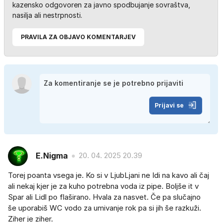
kazensko odgovoren za javno spodbujanje sovraštva,
nasilja ali nestrpnosti.
PRAVILA ZA OBJAVO KOMENTARJEV
Prijavi se
E.Nigma
20. 04. 2025 20.39
Torej poanta vsega je. Ko si v LjubLjani ne Idi na kavo ali čaj
ali nekaj kjer je za kuho potrebna voda iz pipe. Boljše it v
Spar ali Lidl po flaširano. Hvala za nasvet. Če pa slučajno
še uporabiš WC vodo za umivanje rok pa si jih še razkuži.
Ziher je ziher.