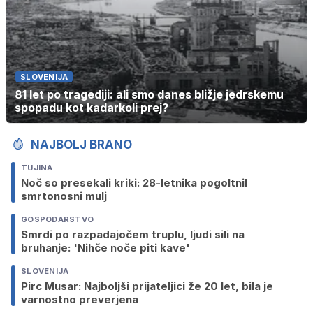
SLOVENIJA
81 let po tragediji: ali smo danes bližje jedrskemu
spopadu kot kadarkoli prej?
NAJBOLJ BRANO
TUJINA
Noč so presekali kriki: 28-letnika pogoltnil
smrtonosni mulj
GOSPODARSTVO
Smrdi po razpadajočem truplu, ljudi sili na
bruhanje: 'Nihče noče piti kave'
SLOVENIJA
Pirc Musar: Najboljši prijateljici že 20 let, bila je
varnostno preverjena