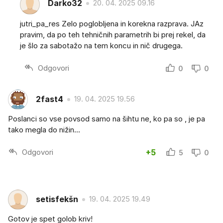
Darko32
20. 04. 2025 09.16
jutri_pa_res Zelo poglobljena in korekna razprava. JAz
pravim, da po teh tehničnih parametrih bi prej rekel, da
je šlo za sabotažo na tem koncu in nič drugega.
Odgovori
0
0
2fast4
19. 04. 2025 19.56
Poslanci so vse povsod samo na šihtu ne, ko pa so , je pa
tako megla do nižin...
Odgovori
+5
5
0
setisfekšn
19. 04. 2025 19.49
Gotov je spet golob kriv!