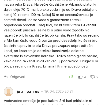
napaja reka Drava. Največje črpališče je Vrbanski plato, ki
daje nekje 70 % mariborske vode in je od Drave oddaljeno
nekaj 10, recimo 100 m. Nekaj 10 m od onesnaževalca je
namreč dovolj, da se voda v gramoznem terenu
popolnoma prečisti. Torej tudi, če bi cevi v tem LJ kanalu
vse poprek puščale, se ne bi s pitno vodo zgodilo nič,
razen če bi bilo črpališče tik ob kanalu. Prav tako so recimo
v Mb tam čisto vodo črpali že pred desetletji, ko še ni bilo
čistilnih naprav in je bila Drava pravzaprav odprt odtočni
kanal, po katerem je odtekala kanalizacija celotne
avstrijske in slovenske Koroške. Toliko samo glede panike,
kako da bo ta kanal uničil kar vso Lj podtalnico. Drugače bi
bilo pa recimo na Krasu, ki nima filtrirne sposobnosti.
Odgovori
+2
4
2
jutri_pa_res
19. 04. 2025 20.21
Vodovodno omrežje je pod kakimi 3-6 bari pritiska in ni