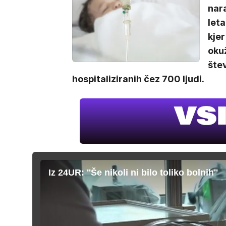
nara
leta
kjer
okuž
štev
hospitaliziranih čez 700 ljudi.
Iz 24UR: ''Še nikoli ni bilo toliko bolnih''