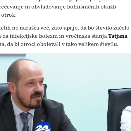
prečevanje in obvladovanje bolnišničnih okužb
 otrok.
lelih ne narašča več, zato upajo, da bo število začelo
e za infekcijske bolezni in vročinska stanja
Tatjana
a, da bi otroci obolevali v tako velikem številu.