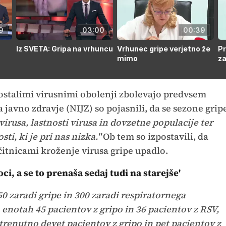
9
03:00
00:39
Iz SVETA: Gripa na vrhuncu
Vrhunec gripe verjetno že
Pr
mimo
za
in ostalimi virusnimi obolenji zbolevajo predvsem
 javno zdravje (NIJZ) so pojasnili, da se sezone grip
irusa, lastnosti virusa in dovzetne populacije ter
ti, ki je pri nas nizka."
Ob tem so izpostavili, da
čitnicami kroženje virusa gripe upadlo.
ci, a se to prenaša sedaj tudi na starejše'
450 zaradi gripe in 300 zaradi respiratornega
h enotah 45 pacientov z gripo in 36 pacientov z RSV,
 trenutno devet pacientov z gripo in pet pacientov z