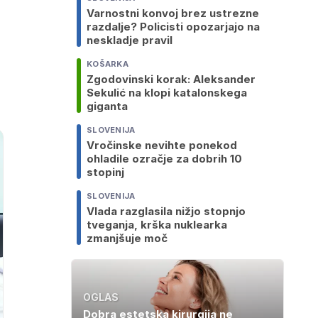
Varnostni konvoj brez ustrezne
razdalje? Policisti opozarjajo na
neskladje pravil
KOŠARKA
Zgodovinski korak: Aleksander
Sekulić na klopi katalonskega
giganta
SLOVENIJA
Vročinske nevihte ponekod
ohladile ozračje za dobrih 10
stopinj
SLOVENIJA
Vlada razglasila nižjo stopnjo
tveganja, krška nuklearka
zmanjšuje moč
OGLAS
Dobra estetska kirurgija ne