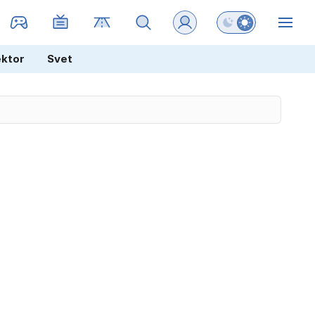
Preklopi barvni na
ZIN
ektor
Svet
0