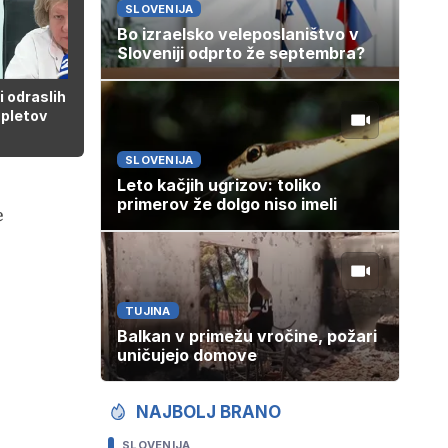
SLOVENIJA
Bo izraelsko veleposlaništvo v
Sloveniji odprto že septembra?
00:44
i odraslih veliko
pletov
SLOVENIJA
Leto kačjih ugrizov: toliko
primerov že dolgo niso imeli
e
TUJINA
Balkan v primežu vročine, požari
uničujejo domove
NAJBOLJ BRANO
SLOVENIJA