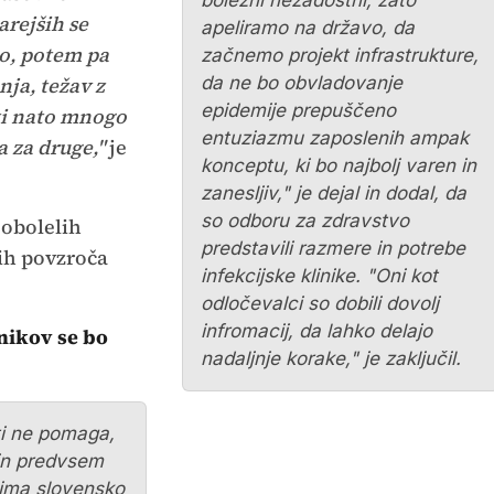
bolezni nezadostni, zato
arejših se
apeliramo na državo, da
o, potem pa
začnemo projekt infrastrukture,
nja, težav z
da ne bo obvladovanje
epidemije prepuščeno
ti nato mnogo
entuziazmu zaposlenih ampak
a za druge,"
je
konceptu, ki bo najbolj varen in
zanesljiv," je dejal in dodal, da
so odboru za zdravstvo
 obolelih
predstavili razmere in potrebe
cih povzroča
infekcijske klinike. "Oni kot
odločevalci so dobili dovolj
infromacij, da lahko delajo
nikov se bo
nadaljnje korake," je zaključil.
ti ne pomaga,
in predvsem
 ima slovensko