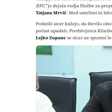
RSV,"
je dejala vodja Službe za pre
Tatjana Mrvič
. Med umrlimi ni bilo
Podatki sicer kažejo, da število obo
počasi upadati. Predstojnica Klinik
Lejko Zupanc
se sicer ne spomni let