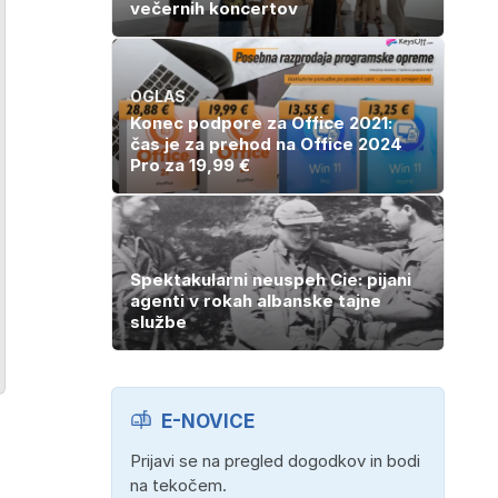
večernih koncertov
OGLAS
Konec podpore za Office 2021:
čas je za prehod na Office 2024
Pro za 19,99 €
Spektakularni neuspeh Cie: pijani
agenti v rokah albanske tajne
službe
E-NOVICE
Prijavi se na pregled dogodkov in bodi
na tekočem.