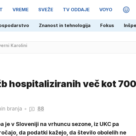
T
VREME
SVEŽE
TV ODDAJE
VOYO
MAGA
ospodarstvo
Znanost in tehnologija
Fokus
Inšp
ustavni obtožbi zoper predsednico
b hospitaliziranih več kot 70
in branja
88
a je v Sloveniji na vrhuncu sezone, iz UKC pa
očajo, da podatki kažejo, da število obolelih ne