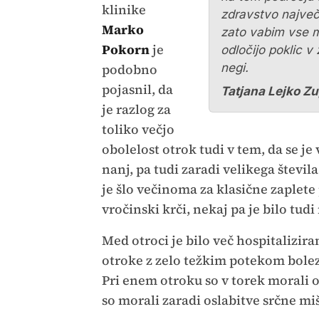
klinike
zdravstvo največ
Marko
zato vabim vse m
Pokorn
je
odločijo poklic v
podobno
negi.
pojasnil, da
Tatjana Lejko Z
je razlog za
toliko večjo
obolelost otrok tudi v tem, da se j
nanj, pa tudi zaradi velikega števila
je šlo večinoma za klasične zaplete 
vročinski krči, nekaj pa je bilo tud
Med otroci je bilo več hospitaliziran
otroke z zelo težkim potekom bolezn
Pri enem otroku so v torek morali o
so morali zaradi oslabitve srčne miš