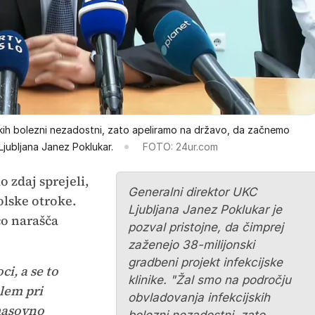
kih bolezni nezadostni, zato apeliramo na državo, da začnemo
 Ljubljana Janez Poklukar.
FOTO: 24ur.com
o zdaj sprejeli,
Generalni direktor UKC
šolske otroke.
Ljubljana Janez Poklukar je
co narašča
pozval pristojne, da čimprej
.
zaženejo 38-milijonski
gradbeni projekt infekcijske
i, a se to
klinike. "Žal smo na področju
blem pri
obvladovanja infekcijskih
 masovno