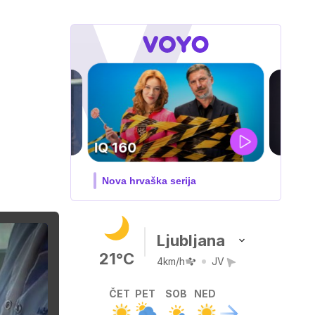
DOSJE JARAK
3. sezona dokumentarne serije
Ljubljana
21°C
4km/h
JV
ČET
PET
SOB
NED