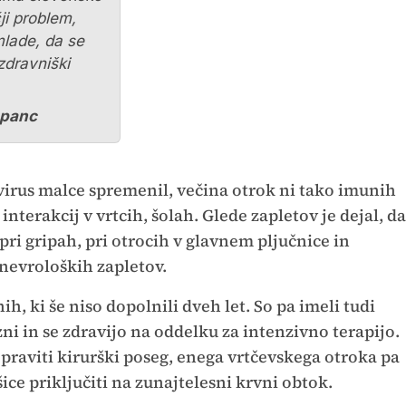
ji problem,
lade, da se
 zdravniški
upanc
e virus malce spremenil, večina otrok ni tako imunih
 interakcij v vrtcih, šolah. Glede zapletov je dejal, da
pri gripah, pri otrocih v glavnem pljučnice in
i nevroloških zapletov.
ih, ki še niso dopolnili dveh let. So pa imeli tudi
i in se zdravijo na oddelku za intenzivno terapijo.
praviti kirurški poseg, enega vrtčevskega otroka pa
ice priključiti na zunajtelesni krvni obtok.