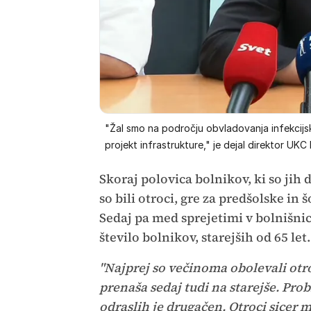
"Žal smo na področju obvladovanja infekcijs
projekt infrastrukture," je dejal direktor UKC
Skoraj polovica bolnikov, ki so jih d
so bili otroci, gre za predšolske in 
Sedaj pa med sprejetimi v bolnišni
število bolnikov, starejših od 65 let
"Najprej so večinoma obolevali otroc
prenaša sedaj tudi na starejše. Pro
odraslih je drugačen. Otroci sicer