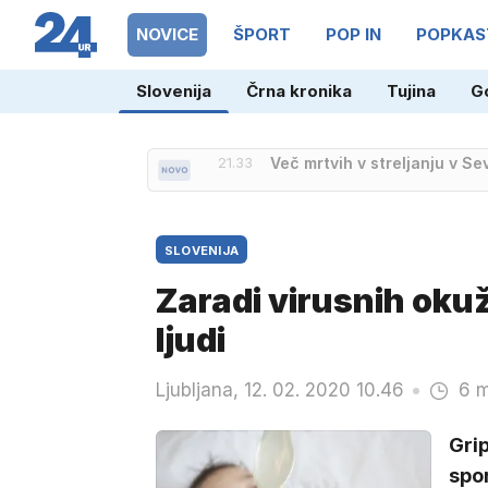
NOVICE
ŠPORT
POP IN
POPKAS
Slovenija
Črna kronika
Tujina
G
21.21
Jambrek zanikal navedbe o 
SLOVENIJA
Zaradi virusnih okuž
ljudi
Ljubljana, 12. 02. 2020 10.46
6 m
Grip
spor