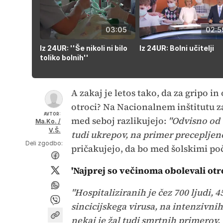
03:05
02:5
Iz 24UR: ''Še nikoli ni bilo
Iz 24UR: Bolni učitelji
toliko bolnih''
A zakaj je letos tako, da za gripo 
otroci? Na Nacionalnem inštitutu za
AVTOR:
med seboj razlikujejo:
"Odvisno od v
Ma.Ko. /
V.Š.
tudi ukrepov, na primer precepljenos
Deli zgodbo:
pričakujejo, da bo med šolskimi po
'Najprej so večinoma obolevali otro
"Hospitaliziranih je čez 700 ljudi, 
sincicijskega virusa, na intenzivni
nekaj je žal tudi smrtnih primerov,