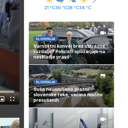
21 °C
30 °C
28 °C
34 °C
SLOVENIJA
Varnostni konvoj brez ustrezne
razdalje? Policisti opozarjajo na
neskladje pravil
SLOVENIJA
Suša neusmiljeno prazni
slovenske reke, večina močno
presušenih
Slika
Celozaslonski
v
način
sliki