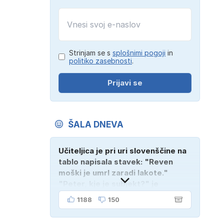
Strinjam se s
splošnimi pogoji
in
politiko zasebnosti
.
Prijavi se
ŠALA DNEVA
Učiteljica je pri uri slovenščine na
tablo napisala stavek: "Reven
moški je umrl zaradi lakote."
"Peter, kje je subjekt?" je
vprašala. "Verjetno na
1188
150
pokopališču!"