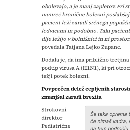
obolevajo, a je manj zapletov. Pri st
namreč kronične bolezni poslabšaj
pacient leži zaradi srčnega popušča
ledvicami in podobno. Taki pacien
dlje ležijo v bolnišnici in ni prostor
povedala Tatjana Lejko Zupanc.
Dodala je, da ima približno tretjina
podtip virusa A (H1N1), ki pri otro
težji potek bolezni.
Povprečen delež cepljenih starost
zmanjšal zaradi brexita
Strokovni
Še taka oprema 
direktor
če nimaš kadra, 
Pediatrične
na tem področju