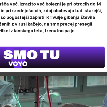
šča več. Izrazito več bolezni je pri otrocih do 14
 in pri srednješolcih, zdaj obolevajo tudi starejši,
 so pogostejši zapleti. Krivulje gibanja števila
enih z virusi kažejo, da smo precej presegli
ilke iz lanskega leta, trenutno pa je