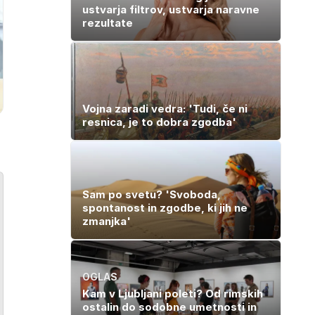
ustvarja filtrov, ustvarja naravne
rezultate
Vojna zaradi vedra: 'Tudi, če ni
resnica, je to dobra zgodba'
Sam po svetu? 'Svoboda,
spontanost in zgodbe, ki jih ne
zmanjka'
OGLAS
Kam v Ljubljani poleti? Od rimskih
ostalin do sodobne umetnosti in