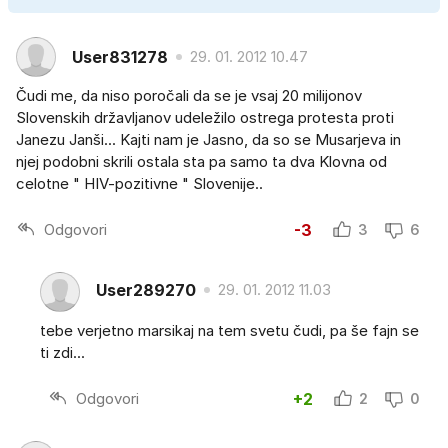
User831278
29. 01. 2012 10.47
Čudi me, da niso poročali da se je vsaj 20 milijonov
Slovenskih državljanov udeležilo ostrega protesta proti
Janezu Janši... Kajti nam je Jasno, da so se Musarjeva in
njej podobni skrili ostala sta pa samo ta dva Klovna od
celotne " HIV-pozitivne " Slovenije..
Odgovori
-3
3
6
User289270
29. 01. 2012 11.03
tebe verjetno marsikaj na tem svetu čudi, pa še fajn se
ti zdi...
Odgovori
+2
2
0