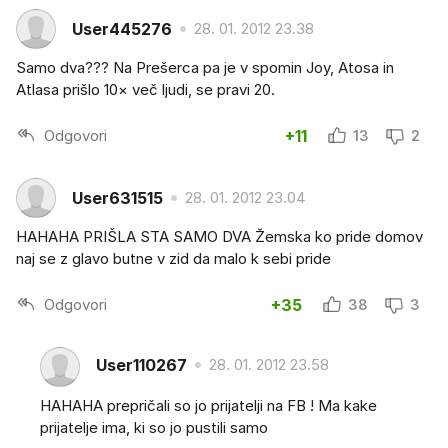
User445276
28. 01. 2012 23.38
Samo dva??? Na Prešerca pa je v spomin Joy, Atosa in
Atlasa prišlo 10× več ljudi, se pravi 20.
Odgovori
+11
13
2
User631515
28. 01. 2012 23.04
HAHAHA PRIŠLA STA SAMO DVA Žemska ko pride domov
naj se z glavo butne v zid da malo k sebi pride
Odgovori
+35
38
3
User110267
28. 01. 2012 23.58
HAHAHA prepričali so jo prijatelji na FB ! Ma kake
prijatelje ima, ki so jo pustili samo