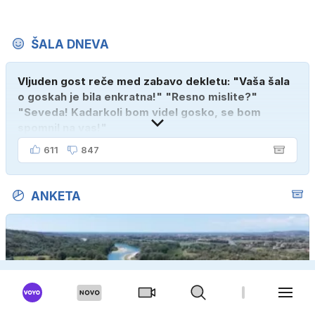
ŠALA DNEVA
Vljuden gost reče med zabavo dekletu: "Vaša šala
o goskah je bila enkratna!" "Resno mislite?"
"Seveda! Kadarkoli bom videl gosko, se bom
spomnil na vas!"
611
847
ANKETA