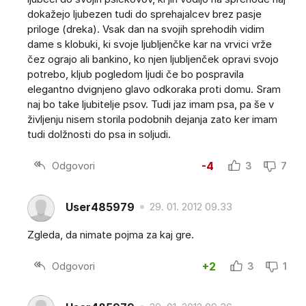
dokažejo ljubezen tudi do sprehajalcev brez pasje
priloge (dreka). Vsak dan na svojih sprehodih vidim
dame s klobuki, ki svoje ljubljenčke kar na vrvici vrže
čez ograjo ali bankino, ko njen ljubljenček opravi svojo
potrebo, kljub pogledom ljudi če bo pospravila
elegantno dvignjeno glavo odkoraka proti domu. Sram
naj bo take ljubitelje psov. Tudi jaz imam psa, pa še v
življenju nisem storila podobnih dejanja zato ker imam
tudi dolžnosti do psa in soljudi.
Odgovori
-4
3
7
User485979
29. 01. 2012 09.33
Zgleda, da nimate pojma za kaj gre.
Odgovori
+2
3
1