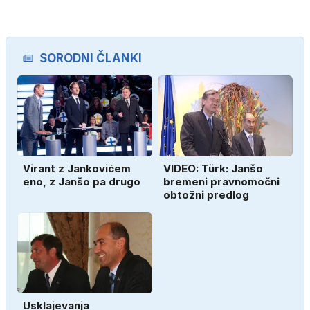
SORODNI ČLANKI
Virant z Jankovićem
VIDEO: Türk: Janšo
eno, z Janšo pa drugo
bremeni pravnomočni
obtožni predlog
Usklajevanja