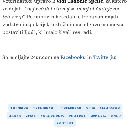
Veterinarsko upravo k
Vidi Čadonič Špelič
, za katero
so dejali, "
naj več dela in naj se manj občuduje na
televiziji
''. Po njihovih besedah je treba zamenjati
vodstvo inšpekcijskih služb in na odgovorna mesta
postaviti ljudi, ki imajo živali res radi.
Spremljajte 24ur.com na
Facebooku
in
Twitterju
!
TRENIRKA
TRENIRKARJI
TRENIRKAR
SEJA
MANDATAR
JANŠA
ŽIVAL
ZAGOVORNIK
PROTEST
JAKOVIĆ
SHOD
PROTEST