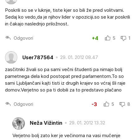
Poskrili so se v luknje, tiste kjer so bili že pred volitvami.
Sedaj ko vedo,da je njihov lider v opoziciji.so se kar poskrili
in čakajo naslednjo priložnost.
Odgovori
+4
5
1
User787564
29. 01. 2012 08.47
zasčitniki živali so pa sami večni študenti pa nimajo bolj
pametnega dela kod postopat pred parlamentom.To so
sami Ljubljančani kajti tisti iz drugih krajev so vćraj šli raje
domov.Verjetno so pa ti dobili za to predstavo plačano
Odgovori
-3
5
8
Neža Vižintin
29. 01. 2012 13.32
Verjetno bolj zato ker je večinoma na vasi mučenje