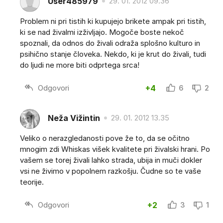
User485979
29. 01. 2012 09.36
Problem ni pri tistih ki kupujejo brikete ampak pri tistih,
ki se nad živalmi izživljajo. Mogoče boste nekoč
spoznali, da odnos do živali odraža splošno kulturo in
psihično stanje človeka. Nekdo, ki je krut do živali, tudi
do ljudi ne more biti odprtega srca!
Odgovori
+4
6
2
Neža Vižintin
29. 01. 2012 13.35
Veliko o nerazgledanosti pove že to, da se očitno
mnogim zdi Whiskas višek kvalitete pri živalski hrani. Po
vašem se torej živali lahko strada, ubija in muči dokler
vsi ne živimo v popolnem razkošju. Čudne so te vaše
teorije.
Odgovori
+2
3
1