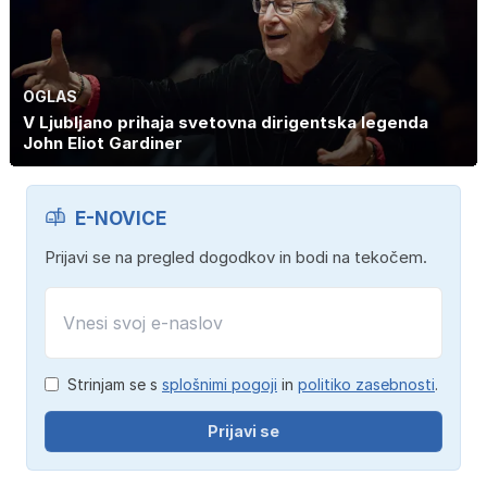
OGLAS
V Ljubljano prihaja svetovna dirigentska legenda
John Eliot Gardiner
E-NOVICE
Prijavi se na pregled dogodkov in bodi na tekočem.
Strinjam se s
splošnimi pogoji
in
politiko zasebnosti
.
Prijavi se