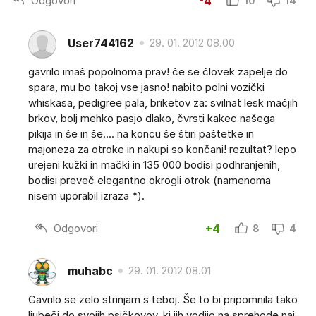
Odgovori
-4
10
14
User744162
29. 01. 2012 08.00
gavrilo imaš popolnoma prav! če se človek zapelje do
spara, mu bo takoj vse jasno! nabito polni vozički
whiskasa, pedigree pala, briketov za: svilnat lesk mačjih
brkov, bolj mehko pasjo dlako, čvrsti kakec našega
pikija in še in še.... na koncu še štiri paštetke in
majoneza za otroke in nakupi so končani! rezultat? lepo
urejeni kužki in mački in 135 000 bodisi podhranjenih,
bodisi preveč elegantno okrogli otrok (namenoma
nisem uporabil izraza *).
Odgovori
+4
8
4
muhabc
29. 01. 2012 08.01
Gavrilo se zelo strinjam s teboj. Še to bi pripomnila tako
ljubeči do svojih psičkovov, ki jih vodijo na sprehode naj