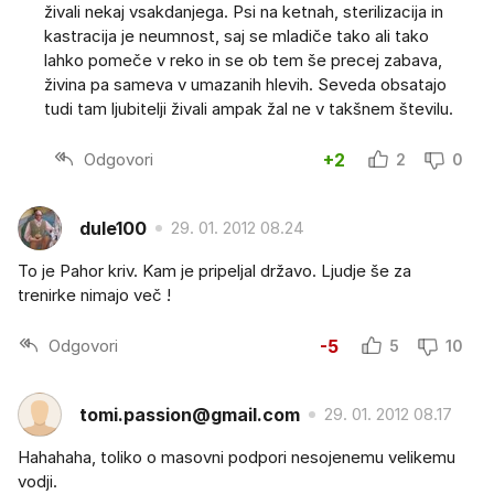
živali nekaj vsakdanjega. Psi na ketnah, sterilizacija in
kastracija je neumnost, saj se mladiče tako ali tako
lahko pomeče v reko in se ob tem še precej zabava,
živina pa sameva v umazanih hlevih. Seveda obsatajo
tudi tam ljubitelji živali ampak žal ne v takšnem številu.
Odgovori
+2
2
0
dule100
29. 01. 2012 08.24
To je Pahor kriv. Kam je pripeljal državo. Ljudje še za
trenirke nimajo več !
Odgovori
-5
5
10
tomi.passion@gmail.com
29. 01. 2012 08.17
Hahahaha, toliko o masovni podpori nesojenemu velikemu
vodji.