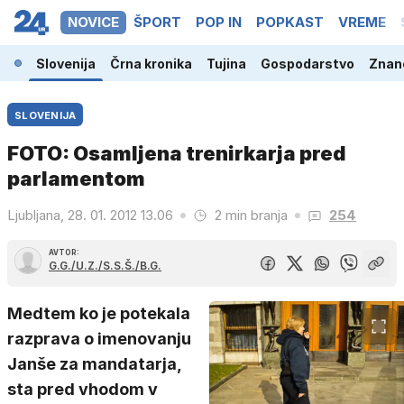
NOVICE
ŠPORT
POP IN
POPKAST
VREME
Slovenija
Črna kronika
Tujina
Gospodarstvo
Znano
SLOVENIJA
FOTO: Osamljena trenirkarja pred
parlamentom
Ljubljana, 28. 01. 2012 13.06
2 min branja
254
AVTOR:
G.G./U.Z./S.S.Š./B.G.
Medtem ko je potekala
razprava o imenovanju
Janše za mandatarja,
sta pred vhodom v