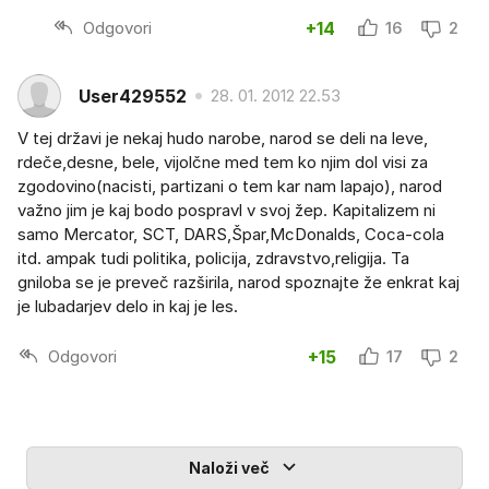
Odgovori
+14
16
2
User429552
28. 01. 2012 22.53
V tej državi je nekaj hudo narobe, narod se deli na leve,
rdeče,desne, bele, vijolčne med tem ko njim dol visi za
zgodovino(nacisti, partizani o tem kar nam lapajo), narod
važno jim je kaj bodo pospravl v svoj žep. Kapitalizem ni
samo Mercator, SCT, DARS,Špar,McDonalds, Coca-cola
itd. ampak tudi politika, policija, zdravstvo,religija. Ta
gniloba se je preveč razširila, narod spoznajte že enkrat kaj
je lubadarjev delo in kaj je les.
Odgovori
+15
17
2
Naloži več