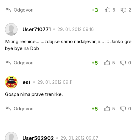
Odgovori
+3
5
2
User710771
29. 01. 2012 09.16
Miting resnice... ...zdaj še samo nadaljevanje... ::: Janko gre
bye bye na Dob
Odgovori
+5
5
0
est
29. 01. 2012 09.11
Gospa nima prave trenirke.
Odgovori
+5
5
0
User562902
29. 01. 2012 09.07