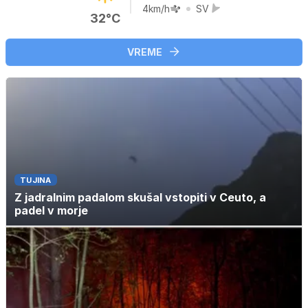
4km/h
SV
32°C
VREME
TUJINA
Z jadralnim padalom skušal vstopiti v Ceuto, a
padel v morje