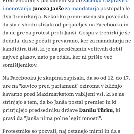
Pred vhodom v parlament sta ob
začetku razprave o
imenovanju
Janeza Janše
za mandatarja
postopala le
dva 'trenirkarj'a. Nekoliko premražena sta povedala,
da sta o shodu slišala od prijateljev na Facebooku in
da ne gre za protest proti Janši. Gospa v trenirki je še
dodala, da se počuti prevarano, ker za mandatarja ne
kandidira tisti, ki je na predčasnih volitvah dobil
največ glasov, nato pa odšla, ker ni prišlo več
somišljenikov.
Na Facebooku je skupina zapisala, da so od 12. do 17.
ure na ''kavico pred parlament'' oziroma v bližnjo
kavarno pred Maximarketom vabljeni vsi, ki se ne
strinjajo s tem, da bo Janša postal premier in ki
pritrjujejo predsedniku države
Danilu Türku
, ki
pravi da "Janša nima polne legitimnosti".
Protestnike so pozvali, naj ostanejo mirni in da s