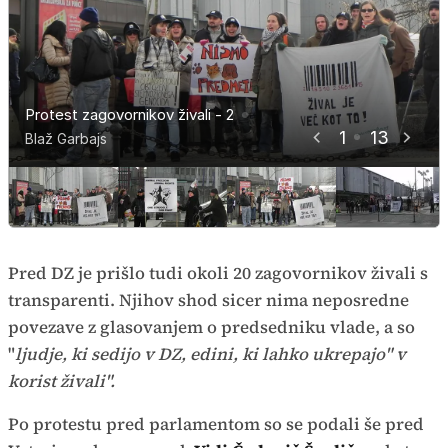
Protest zagovornikov živali - 2
Protest zagovornikov živali - 3
Protest zagovornikov živali - 4
Protest zagovornikov živali - 5
Protest zagovornikov živali - 6
Protest zagovornikov živali - 7
Protest zagovornikov živali - 8
Protest zagovornikov živali - 9
Protest zagovornikov živali - 10
Protest zagovornikov živali - 11
Protest zagovornikov živali - 12
Protest zagovornikov živali - 13
Protest zagovornikov živali - 14
1
13
Blaž Garbajs
Blaž Garbajs
Blaž Garbajs
Blaž Garbajs
Blaž Garbajs
Blaž Garbajs
Blaž Garbajs
Blaž Garbajs
Blaž Garbajs
Blaž Garbajs
Blaž Garbajs
Blaž Garbajs
Blaž Garbajs
Pred DZ je prišlo tudi okoli 20 zagovornikov živali s
transparenti. Njihov shod sicer nima neposredne
povezave z glasovanjem o predsedniku vlade, a so
"
ljudje, ki sedijo v DZ, edini, ki lahko ukrepajo" v
korist živali".
Po protestu pred parlamentom so se podali še pred