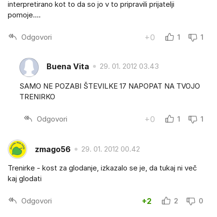
interpretirano kot to da so jo v to pripravili prijatelji
pomoje....
Odgovori
+0
1
1
Buena Vita
29. 01. 2012 03.43
SAMO NE POZABI ŠTEVILKE 17 NAPOPAT NA TVOJO
TRENIRKO
Odgovori
+0
1
1
zmago56
29. 01. 2012 00.42
Trenirke - kost za glodanje, izkazalo se je, da tukaj ni več
kaj glodati
Odgovori
+2
2
0