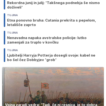
Rekordna junij in julij: 'Takšnega podnebja še nismo
doživeli'
TUJINA
Etna ponovno bruha: Catania prekrita s pepelom,
letališče zaprto
TUJINA
Nenavadna napaka avstralske policije: lutko
zamenjali za truplo v kovčku
TUJINA
Ljubitelji Harryja Potterja dosegli svoje: kabel ne
bo šel čez Dobbyjev 'grob'
Vojna zaradi vedra: 'Tudi, če ni resnica, je to dobra