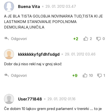
Buena Vita
29. 01. 2012 03.47
A JE BLA TISTA GOLOBJA NOVINARKA TUD,TISTA KI JE
LASTNIKOM STANOVANJE POPOLNOMA
DEMOLIRALA,UNIČILA
Odgovori
+2
2
0
kkkkkkkyfgfdhfsdgd
29. 01. 2012 03.46
Dobr da ji niso rekl naj v gnoj skoč
Odgovori
+9
10
1
User771848
29. 01. 2012 01.16
Če dobim 10 lajkov grem pred parlament v trenirki ... to je