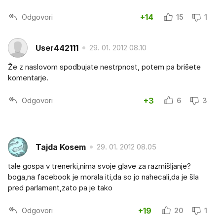
Odgovori
+14
15
1
User442111
29. 01. 2012 08.10
Že z naslovom spodbujate nestrpnost, potem pa brišete
komentarje.
Odgovori
+3
6
3
Tajda Kosem
29. 01. 2012 08.05
tale gospa v trenerki,nima svoje glave za razmišljanje?
boga,na facebook je morala iti,da so jo nahecali,da je šla
pred parlament,zato pa je tako
Odgovori
+19
20
1