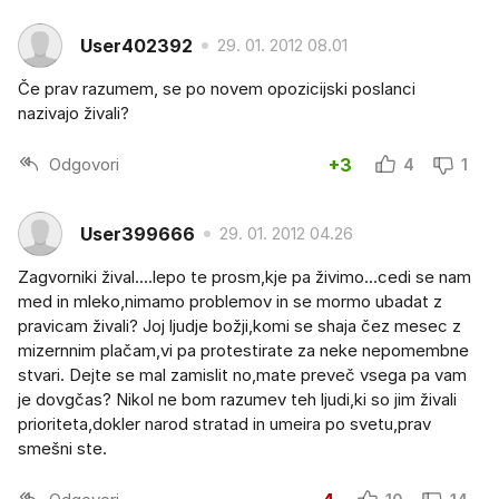
User402392
29. 01. 2012 08.01
Če prav razumem, se po novem opozicijski poslanci
nazivajo živali?
Odgovori
+3
4
1
User399666
29. 01. 2012 04.26
Zagvorniki žival....lepo te prosm,kje pa živimo...cedi se nam
med in mleko,nimamo problemov in se mormo ubadat z
pravicam živali? Joj ljudje božji,komi se shaja čez mesec z
mizernnim plačam,vi pa protestirate za neke nepomembne
stvari. Dejte se mal zamislit no,mate preveč vsega pa vam
je dovgčas? Nikol ne bom razumev teh ljudi,ki so jim živali
prioriteta,dokler narod stratad in umeira po svetu,prav
smešni ste.