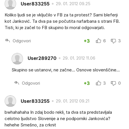
User833255
29. 01. 2012 09.25
Koliko ljudi se je vključilo v FB za ta protest? Sami bleferji
kot Janković. Ta dva pa se počutita nafarbana s strani FB.
Tisti, ki je začel to FB skupino bi moral odgovarjati.
Odgovori
+3
6
3
User289270
29. 01. 2012 11.06
Skupino se ustanovi, ne začne... Osnove slovenščine...
Odgovori
+3
3
0
User833255
29. 01. 2012 09.21
bwhahahaha In zdaj bodo rekli, ta dva sta predstavljala
celotno ljudstvo Slovenije a ne podporniki Jankovića?
hehehe Smešno, za crknit