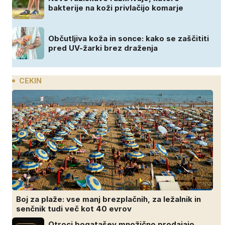
bakterije na koži privlačijo komarje
Občutljiva koža in sonce: kako se zaščititi
pred UV-žarki brez draženja
CEKIN
Boj za plaže: vse manj brezplačnih, za ležalnik in
senčnik tudi več kot 40 evrov
Otroci bogatašev množično prodajajo