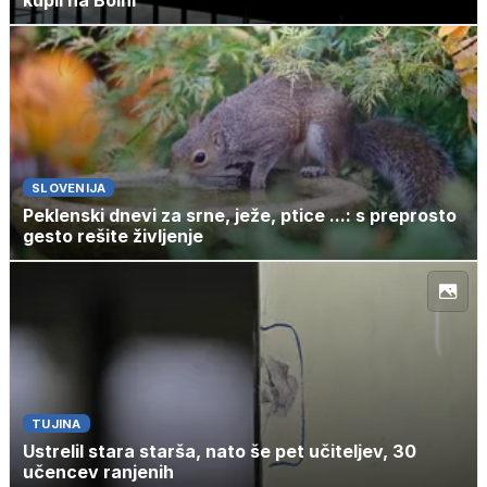
kupil na Bolhi
SLOVENIJA
Peklenski dnevi za srne, ježe, ptice ...: s preprosto
gesto rešite življenje
TUJINA
Ustrelil stara starša, nato še pet učiteljev, 30
učencev ranjenih