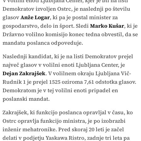
V volilni enoti Ljubljana Center, kjer je bil na listi
Demokratov izvoljen Ostrc, je naslednji po številu
glasov
Anže Logar
, ki pa je postal minister za
gospodarstvo, delo in šport. Sledi
Marko Kušar
, ki je
Državno volilno komisijo konec tedna obvestil, da se
mandatu poslanca odpoveduje.
Naslednji kandidat, ki je na listi Demokratov prejel
največ glasov v volilni enoti Ljubljana Center, je
Dejan Zakrajšek
. V volilnem okraju Ljubljana Vič-
Rudnik 1 je prejel 1525 oziroma 7,61 odstotka glasov.
Demokratom je v tej volilni enoti pripadel en
poslanski mandat.
Zakrajšek, ki funkcijo poslanca opravljal v času, ko
Ostrc opravlja funkcijo ministra, je po izobrazbi
inženir mehatronike. Pred skoraj 20 leti je začel
delati v podjetju Yaskawa Ristro, zadnje tri leta pa