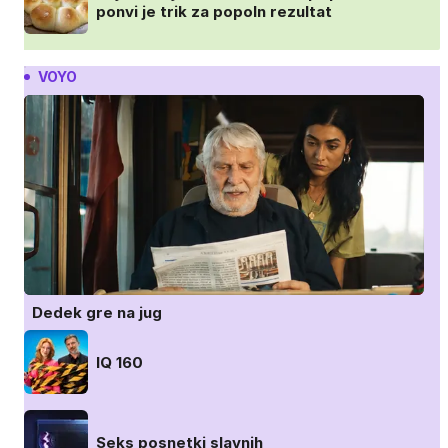
ponvi je trik za popoln rezultat
VOYO
Dedek gre na jug
IQ 160
Seks posnetki slavnih