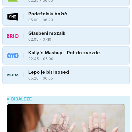
02.25 - 06.00
Podeželski božič
05.00 - 06.20
Glasbeni mozaik
02.05 - 07.10
Kally's Mashup - Pot do zvezde
22.45 - 06.00
Lepo je biti sosed
05.20 - 06.05
BIBALEZE