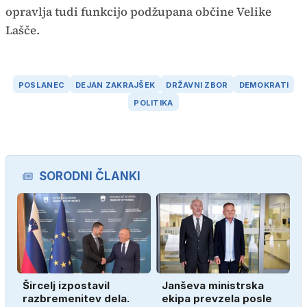
opravlja tudi funkcijo podžupana občine Velike
Lašče.
POSLANEC
DEJAN ZAKRAJŠEK
DRŽAVNI ZBOR
DEMOKRATI
POLITIKA
SORODNI ČLANKI
Šircelj izpostavil
Janševa ministrska
razbremenitev dela.
ekipa prevzela posle