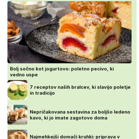
Bolj sočno kot jogurtovo: poletno pecivo, ki
vedno uspe
7 receptov naših bralcev, ki slavijo poletje
in tradicijo
Nepričakovana sestavina za boljšo ledeno
kavo, ki jo imate zagotovo doma
Najmehkejši domači kruhki: priprava v