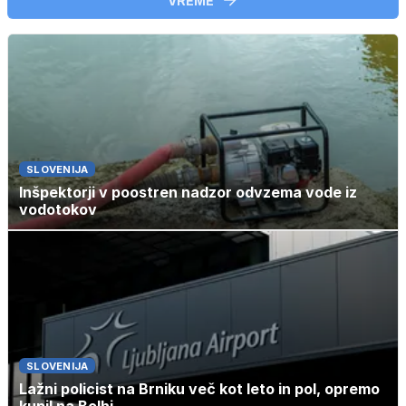
VREME
SLOVENIJA
Inšpektorji v poostren nadzor odvzema vode iz
vodotokov
SLOVENIJA
Lažni policist na Brniku več kot leto in pol, opremo