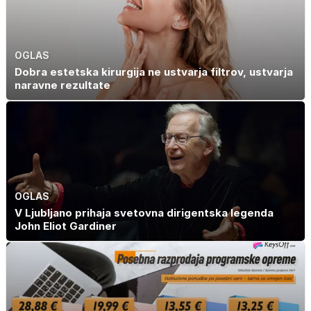
OGLAS
Dobra estetska kirurgija ne ustvarja filtrov, ustvarja
naravne rezultate
OGLAS
V Ljubljano prihaja svetovna dirigentska legenda
John Eliot Gardiner