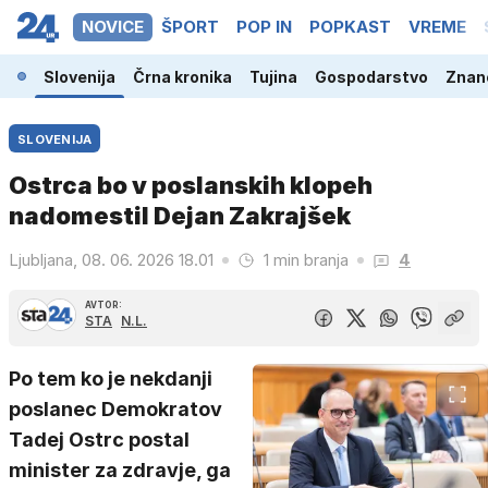
NOVICE
ŠPORT
POP IN
POPKAST
VREME
Slovenija
Črna kronika
Tujina
Gospodarstvo
Znano
SLOVENIJA
Ostrca bo v poslanskih klopeh
nadomestil Dejan Zakrajšek
Ljubljana, 08. 06. 2026 18.01
1 min branja
4
AVTOR:
STA
N.L.
Po tem ko je nekdanji
poslanec Demokratov
Tadej Ostrc postal
minister za zdravje, ga