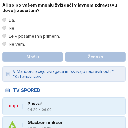
Ali so po vašem mnenju žvižgači v javnem zdravstvu
dovolj zaščiteni?
Da.
Ne.
Le v posameznih primerih.
Ne vem.
Moški
Ženska
V Mariboru iščejo žvižgača in 'skrivajo nepravilnosti'?
'Sistemski izziv'
TV SPORED
Pavza!
04.20 - 06.00
Glasbeni mikser