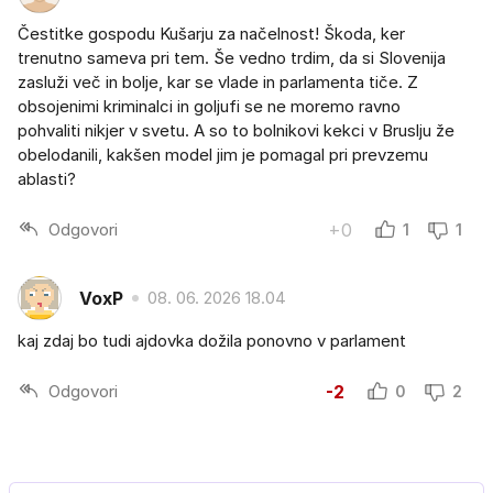
Čestitke gospodu Kušarju za načelnost! Škoda, ker
trenutno sameva pri tem. Še vedno trdim, da si Slovenija
zasluži več in bolje, kar se vlade in parlamenta tiče. Z
obsojenimi kriminalci in goljufi se ne moremo ravno
pohvaliti nikjer v svetu. A so to bolnikovi kekci v Bruslju že
obelodanili, kakšen model jim je pomagal pri prevzemu
ablasti?
Odgovori
+0
1
1
VoxP
08. 06. 2026 18.04
kaj zdaj bo tudi ajdovka dožila ponovno v parlament
Odgovori
-2
0
2