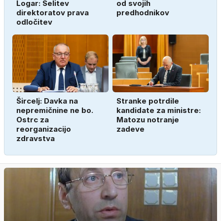
Logar: Selitev
od svojih
direktoratov prava
predhodnikov
odločitev
Šircelj: Davka na
Stranke potrdile
nepremičnine ne bo.
kandidate za ministre:
Ostrc za
Matozu notranje
reorganizacijo
zadeve
zdravstva