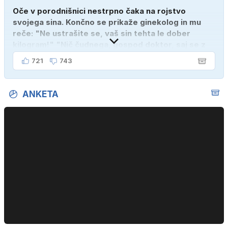
Oče v porodnišnici nestrpno čaka na rojstvo
svojega sina. Končno se prikaže ginekolog in mu
reče: "Ne ustrašite se, vaš sin tehta le dober
kilogram!" "Nič čudnega, gospod doktor, saj se z
ženo poznava šele tri mesece."
721
743
ANKETA