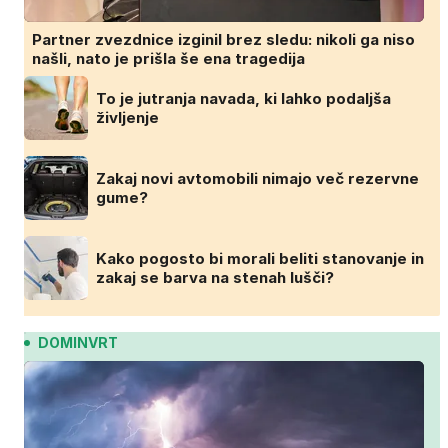
Partner zvezdnice izginil brez sledu: nikoli ga niso
našli, nato je prišla še ena tragedija
To je jutranja navada, ki lahko podaljša
življenje
Zakaj novi avtomobili nimajo več rezervne
gume?
Kako pogosto bi morali beliti stanovanje in
zakaj se barva na stenah lušči?
DOMINVRT