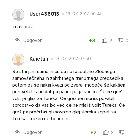
User436013
16. 07. 2012 00.45
Imaš prav
Odgovori
+3
3
0
Kajetan
16. 07. 2012 07.50
Se strinjam samo imaš pa na razpolaho Zlobnega
samovšečneha in zahrbtnega trenutnega predsedika,
potem pa še nakaj kvazi od zvera, mogoče še kakšen
presvetel kandidat pa pahor pa je konec. Če ne greš
volit je glas za Tureka, Če greš še moreš povabit
sorodstvo da vas bo več če ne misliš volit Tureka. Če
greš pa prečrtaš glasovnico glej zlomka zopet za
Tureka - razen če to hočeš...
Odgovori
+2
3
1