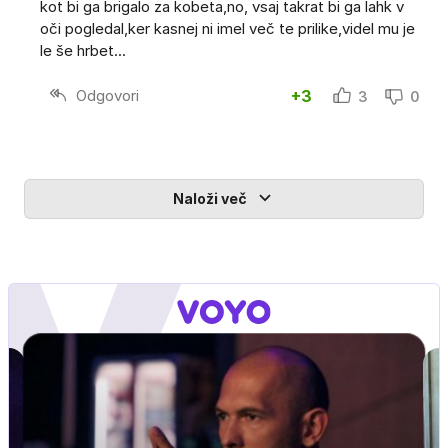
kot bi ga brigalo za kobeta,no, vsaj takrat bi ga lahk v
oči pogledal,ker kasnej ni imel več te prilike,videl mu je
le še hrbet...
Odgovori
+3
3
0
Naloži več