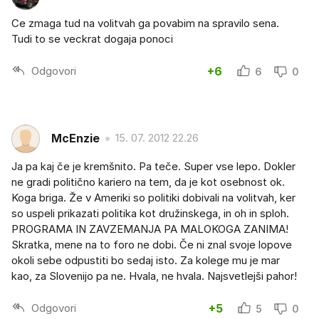
Ce zmaga tud na volitvah ga povabim na spravilo sena.
Tudi to se veckrat dogaja ponoci
Odgovori
+6
6
0
McEnzie
15. 07. 2012 22.26
Ja pa kaj če je kremšnito. Pa teče. Super vse lepo. Dokler
ne gradi politično kariero na tem, da je kot osebnost ok.
Koga briga. Že v Ameriki so politiki dobivali na volitvah, ker
so uspeli prikazati politika kot družinskega, in oh in sploh.
PROGRAMA IN ZAVZEMANJA PA MALOKOGA ZANIMA!
Skratka, mene na to foro ne dobi. Če ni znal svoje lopove
okoli sebe odpustiti bo sedaj isto. Za kolege mu je mar
kao, za Slovenijo pa ne. Hvala, ne hvala. Najsvetlejši pahor!
Odgovori
+5
5
0