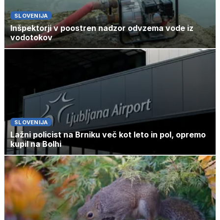
SLOVENIJA
Inšpektorji v poostren nadzor odvzema vode iz
vodotokov
SLOVENIJA
Lažni policist na Brniku več kot leto in pol, opremo
kupil na Bolhi