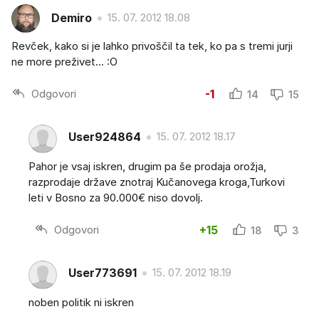
Demiro
15. 07. 2012 18.08
Revček, kako si je lahko privoščil ta tek, ko pa s tremi jurji
ne more preživet... :O
Odgovori
-1
14
15
User924864
15. 07. 2012 18.17
Pahor je vsaj iskren, drugim pa še prodaja orožja,
razprodaje države znotraj Kučanovega kroga,Turkovi
leti v Bosno za 90.000€ niso dovolj.
Odgovori
+15
18
3
User773691
15. 07. 2012 18.19
noben politik ni iskren