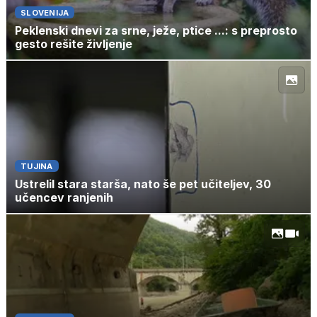
SLOVENIJA
Peklenski dnevi za srne, ježe, ptice ...: s preprosto
gesto rešite življenje
TUJINA
Ustrelil stara starša, nato še pet učiteljev, 30
učencev ranjenih