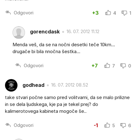
Odgovori
+3
4
1
gorencdask
16. 07. 2012 11.12
Menda veš, da se na nočni desetki teče 10km...
drugače bi bila nnočna šestka...
Odgovori
+7
7
0
godhead
16. 07. 2012 08.52
take stvari počne samo pred volitvami, da se malo prilizne
in se dela ljudskega, kje pa je tekel prej? do
kalimerotovega kabineta mogoče še..
Odgovori
-1
5
6