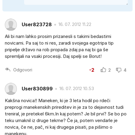
User823728
16. 07. 2012 11.22
Ali bi nam lahko prosim prizanesli s takimi bedastimi
novicami. Pa saj to ni res, zaradi svojega egotripa tip
pripelje državo na rob propada zdaj pa naj bi ga še
spremljali na vsaki procesiji. Daj spelji se Borut!
Odgovori
-2
2
4
User830899
16. 07. 2012 10.53
Kakšna novica!! Maneken, ki je 3 leta hodil po rdeči
preprogi manekenskih prireditev in je za to dejavnost tudi
treniral, je pretekel 6km.In kaj potem? Je bil prvi? Se bo po
teku umaknil iz druge tekme? Če ja, potem vendarle je
novica, če ne, pač, ni kaj drugega pisati, pa pišimo o
manekenu.