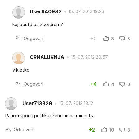
User640983
15. 07. 2012 19.23
kaj boste pa z Zverom?
Odgovori
+0
3
3
CRNALUKNJA
15. 07. 2012 20.57
v kletko
Odgovori
+4
4
0
User713329
15. 07. 2012 18.12
Pahor+sport+politika+žene =una minestra
Odgovori
+2
10
8