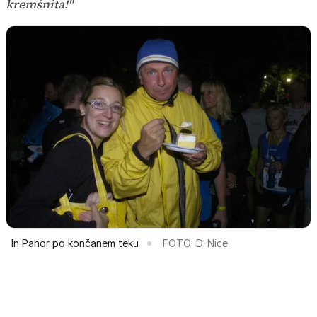
kremšnita!"
In Pahor po končanem teku
FOTO: D-Nice