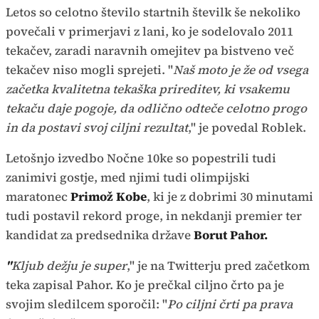
Letos so celotno število startnih številk še nekoliko
povečali v primerjavi z lani, ko je sodelovalo 2011
tekačev, zaradi naravnih omejitev pa bistveno več
tekačev niso mogli sprejeti. "
Naš moto je že od vsega
začetka kvalitetna tekaška prireditev, ki vsakemu
tekaču daje pogoje, da odlično odteče celotno progo
in da postavi svoj ciljni rezultat
," je povedal Roblek.
Letošnjo izvedbo Nočne 10ke so popestrili tudi
zanimivi gostje, med njimi tudi olimpijski
maratonec
Primož Kobe
, ki je z dobrimi 30 minutami
tudi postavil rekord proge, in nekdanji premier ter
kandidat za predsednika države
Borut Pahor.
"
Kljub dežju je super
," je na Twitterju pred začetkom
teka zapisal Pahor. Ko je prečkal ciljno črto pa je
svojim sledilcem sporočil: "
Po ciljni črti pa prava