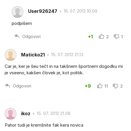
User926247
16. 07. 2012 10.09
podpišem
Odgovori
+1
2
1
Maticko21
15. 07. 2012 21.13
Car je, ker je šeu tečt in na takšnem športnem dogodku mi
je vseeno, kakšen človek je, kot politik.
Odgovori
+9
11
2
ikoz
15. 07. 2012 21.08
Pahor tudi je kremšnite fak kera novica