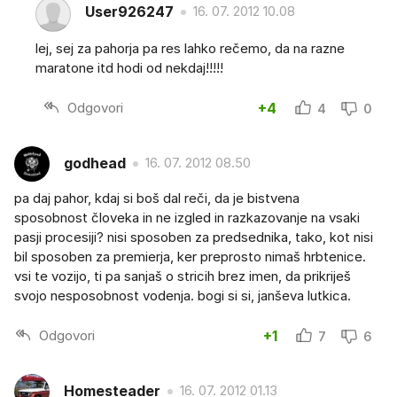
User926247
16. 07. 2012 10.08
lej, sej za pahorja pa res lahko rečemo, da na razne
maratone itd hodi od nekdaj!!!!!
Odgovori
+4
4
0
godhead
16. 07. 2012 08.50
pa daj pahor, kdaj si boš dal reči, da je bistvena
sposobnost človeka in ne izgled in razkazovanje na vsaki
pasji procesiji? nisi sposoben za predsednika, tako, kot nisi
bil sposoben za premierja, ker preprosto nimaš hrbtenice.
vsi te vozijo, ti pa sanjaš o stricih brez imen, da prikriješ
svojo nesposobnost vodenja. bogi si si, janševa lutkica.
Odgovori
+1
7
6
Homesteader
16. 07. 2012 01.13