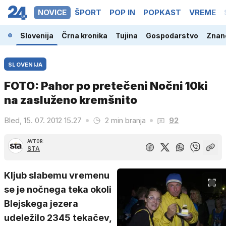
NOVICE
ŠPORT
POP IN
POPKAST
VREME
Slovenija
Črna kronika
Tujina
Gospodarstvo
Znano
SLOVENIJA
FOTO: Pahor po pretečeni Nočni 10ki
na zasluženo kremšnito
Bled, 15. 07. 2012 15.27
2 min branja
92
AVTOR:
STA
Kljub slabemu vremenu
se je nočnega teka okoli
Blejskega jezera
udeležilo 2345 tekačev,