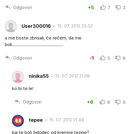
Odgovori
+5
7
2
User300016
15. 07. 2012 20.52
a me boste zbrisali, če rečem, da me
boli...........................................
Odgovori
-1
5
6
ninika55
15. 07. 2012 21.08
ko bi te le!
Odgovori
+6
6
0
tepee
15. 07. 2012 21.48
kaj te boli,želodec od kremne rezine?