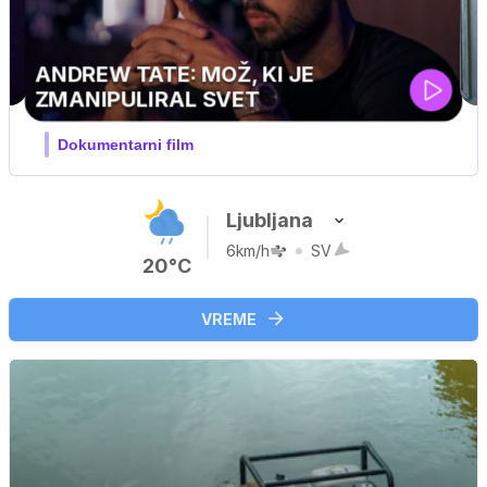
MOJ PRIJATELJ PINGVIN
Film meseca / družinski, pustolovski
Ljubljana
6km/h
SV
20°C
VREME