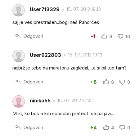
User713329
15. 07. 2012 18.13
saj je ves prestrašen..bogi neš Pahorček
Odgovori
-1
9
10
User922803
15. 07. 2012 19.13
najbrž je tebe na maratonu zagledal,...a si bil tud tam?
Odgovori
+8
8
0
ninika55
15. 07. 2012 21.10
Mirč, ko boš 5 km sposobn pretečt, se pa javi....
Odgovori
+4
4
0