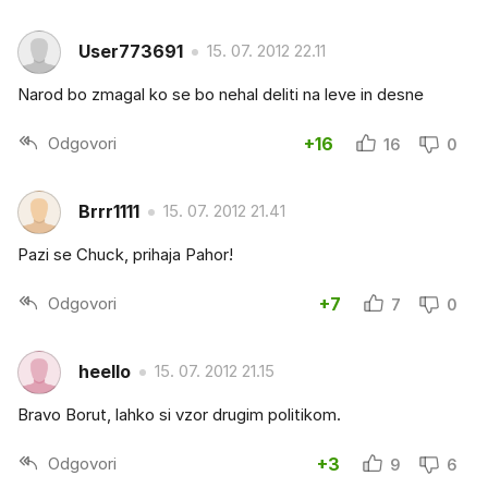
User773691
15. 07. 2012 22.11
Narod bo zmagal ko se bo nehal deliti na leve in desne
Odgovori
+16
16
0
Brrr1111
15. 07. 2012 21.41
Pazi se Chuck, prihaja Pahor!
Odgovori
+7
7
0
heello
15. 07. 2012 21.15
Bravo Borut, lahko si vzor drugim politikom.
Odgovori
+3
9
6