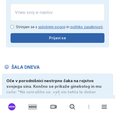
Strinjam se s
splošnimi pogoji
in
politiko zasebnosti
.
Prijavi se
ŠALA DNEVA
Oče v porodnišnici nestrpno čaka na rojstvo
svojega sina. Končno se prikaže ginekolog in mu
reče: "Ne ustrašite se, vaš sin tehta le dober
kilogram!" "Nič čudnega, gospod doktor, saj se z
ženo poznava šele tri mesece."
717
739