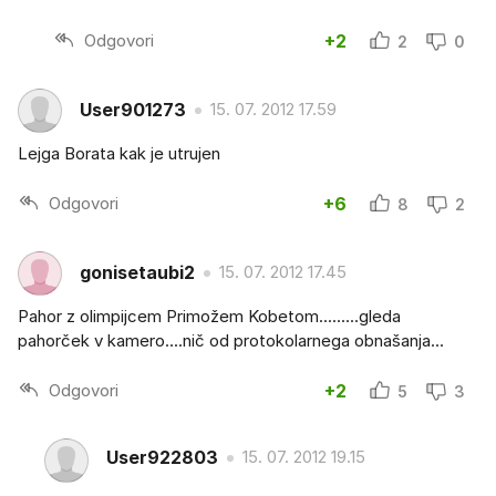
Odgovori
+2
2
0
User901273
15. 07. 2012 17.59
Lejga Borata kak je utrujen
Odgovori
+6
8
2
gonisetaubi2
15. 07. 2012 17.45
Pahor z olimpijcem Primožem Kobetom.........gleda
pahorček v kamero....nič od protokolarnega obnašanja...
Odgovori
+2
5
3
User922803
15. 07. 2012 19.15