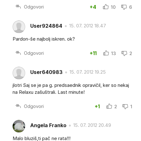
Odgovori
+4
10
6
User924864
15. 07. 2012 18.47
Pardon-še najbolj iskren. ok?
Odgovori
+11
13
2
User640983
15. 07. 2012 19.25
jlotri Saj se je pa g. predsaednik opravičil, ker so nekaj
na Relaxu zašuštrali. Last minute!
Odgovori
+1
2
1
Angela Franko
15. 07. 2012 20.49
Malo bluziš,ti pač ne rata!!!