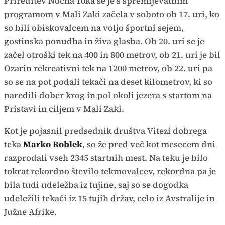
Prireditev Nočna 10ka se je s spremljevalnim
programom v Mali Zaki začela v soboto ob 17. uri, ko
so bili obiskovalcem na voljo športni sejem,
gostinska ponudba in živa glasba. Ob 20. uri se je
začel otroški tek na 400 in 800 metrov, ob 21. uri je bil
Ozarin rekreativni tek na 1200 metrov, ob 22. uri pa
so se na pot podali tekači na deset kilometrov, ki so
naredili dober krog in pol okoli jezera s startom na
Pristavi in ciljem v Mali Zaki.
Kot je pojasnil predsednik društva Vitezi dobrega
teka
Marko Roblek
, so že pred več kot mesecem dni
razprodali vseh 2345 startnih mest. Na teku je bilo
tokrat rekordno število tekmovalcev, rekordna pa je
bila tudi udeležba iz tujine, saj so se dogodka
udeležili tekači iz 15 tujih držav, celo iz Avstralije in
Južne Afrike.