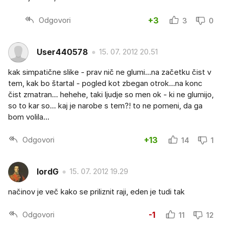
Odgovori
+3
3
0
User440578
15. 07. 2012 20.51
kak simpatične slike - prav nič ne glumi...na začetku čist v
tem, kak bo štartal - pogled kot zbegan otrok...na konc
čist zmatran... hehehe, taki ljudje so men ok - ki ne glumijo,
so to kar so... kaj je narobe s tem?! to ne pomeni, da ga
bom volila...
Odgovori
+13
14
1
lordG
15. 07. 2012 19.29
načinov je več kako se priliznit raji, eden je tudi tak
Odgovori
-1
11
12