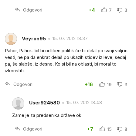
Odgovori
+4
7
3
Veyron95
15. 07. 2012 18.37
Pahor, Pahor.. bil bi odličen politik če bi delal po svoji volji in
vesti, ne pa da enkrat delaš po ukazih sticev iz leve, sedaj
pa, še slabše, iz desne. Ko si bil na oblasti, bi moral to
izkoristiti.
Odgovori
+16
19
3
User924580
15. 07. 2012 18.48
Zame je za predsenika države ok
Odgovori
+7
15
8