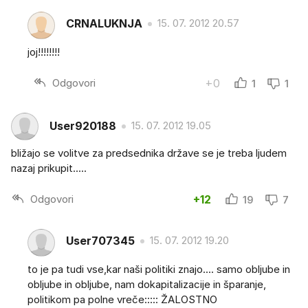
CRNALUKNJA
15. 07. 2012 20.57
joj!!!!!!!!
Odgovori
+0
1
1
User920188
15. 07. 2012 19.05
bližajo se volitve za predsednika države se je treba ljudem
nazaj prikupit.....
Odgovori
+12
19
7
User707345
15. 07. 2012 19.20
to je pa tudi vse,kar naši politiki znajo.... samo obljube in
obljube in obljube, nam dokapitalizacije in šparanje,
politikom pa polne vreče::::: ŽALOSTNO