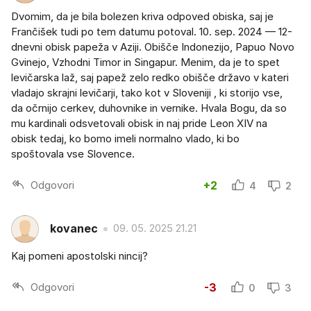
Dvomim, da je bila bolezen kriva odpoved obiska, saj je
Frančišek tudi po tem datumu potoval. 10. sep. 2024 — 12-
dnevni obisk papeža v Aziji. Obišče Indonezijo, Papuo Novo
Gvinejo, Vzhodni Timor in Singapur. Menim, da je to spet
levičarska laž, saj papež zelo redko obišče državo v kateri
vladajo skrajni levičarji, tako kot v Sloveniji , ki storijo vse,
da očrnijo cerkev, duhovnike in vernike. Hvala Bogu, da so
mu kardinali odsvetovali obisk in naj pride Leon XIV na
obisk tedaj, ko bomo imeli normalno vlado, ki bo
spoštovala vse Slovence.
Odgovori
+2
4
2
kovanec
09. 05. 2025 21.21
Kaj pomeni apostolski nincij?
Odgovori
-3
0
3