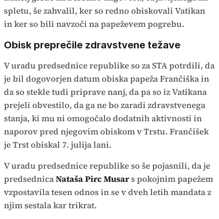
spletu, še zahvalil, ker so redno obiskovali Vatikan
in ker so bili navzoči na papeževem pogrebu.
Obisk preprečile zdravstvene težave
V uradu predsednice republike so za STA potrdili, da
je bil dogovorjen datum obiska papeža Frančiška in
da so stekle tudi priprave nanj, da pa so iz Vatikana
prejeli obvestilo, da ga ne bo zaradi zdravstvenega
stanja, ki mu ni omogočalo dodatnih aktivnosti in
naporov pred njegovim obiskom v Trstu. Frančišek
je Trst obiskal 7. julija lani.
V uradu predsednice republike so še pojasnili, da je
predsednica
Nataša Pirc Musar
s pokojnim papežem
vzpostavila tesen odnos in se v dveh letih mandata z
njim sestala kar trikrat.