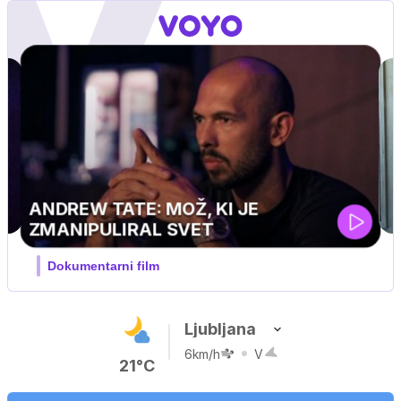
MOJ PRIJATELJ PINGVIN
Film meseca / družinski, pustolovski
Ljubljana
6km/h
V
21°C