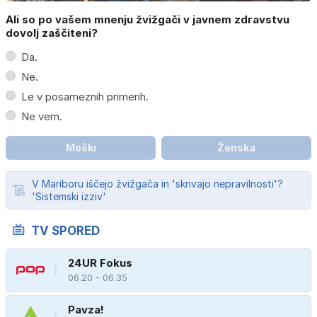
Ali so po vašem mnenju žvižgači v javnem zdravstvu
dovolj zaščiteni?
Da.
Ne.
Le v posameznih primerih.
Ne vem.
Moški
Ženska
V Mariboru iščejo žvižgača in 'skrivajo nepravilnosti'?
'Sistemski izziv'
TV SPORED
24UR Fokus
06.20 - 06.35
Pavza!