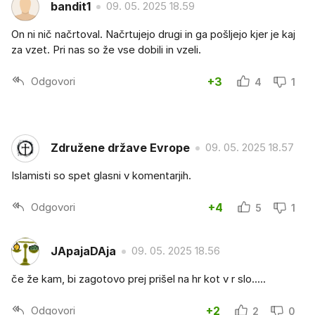
bandit1
09. 05. 2025 18.59
On ni nič načrtoval. Načrtujejo drugi in ga pošljejo kjer je kaj
za vzet. Pri nas so že vse dobili in vzeli.
Odgovori
+3
4
1
Združene države Evrope
09. 05. 2025 18.57
Islamisti so spet glasni v komentarjih.
Odgovori
+4
5
1
JApajaDAja
09. 05. 2025 18.56
če že kam, bi zagotovo prej prišel na hr kot v r slo.....
Odgovori
+2
2
0