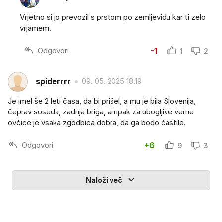
Vrjetno si jo prevozil s prstom po zemljevidu kar ti zelo
vrjamem.
Odgovori
-1
1
2
spiderrrr
09. 05. 2025 18.19
Je imel še 2 leti časa, da bi prišel, a mu je bila Slovenija,
čeprav soseda, zadnja briga, ampak za ubogljive verne
ovčice je vsaka zgodbica dobra, da ga bodo častile.
Odgovori
+6
9
3
Naloži več