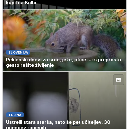
kupil na Bolhi
SLOVENIJA
Peklenski dnevi za srne, ježe, ptice ...: s preprosto
gesto rešite življenje
TUJINA
Ustrelil stara starša, nato še pet učiteljev, 30
učencev ranjenih