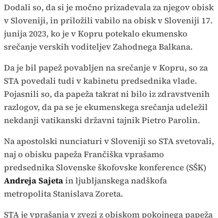
Dodali so, da si je močno prizadevala za njegov obisk
v Sloveniji, in priložili vabilo na obisk v Sloveniji 17.
junija 2023, ko je v Kopru potekalo ekumensko
srečanje verskih voditeljev Zahodnega Balkana.
Da je bil papež povabljen na srečanje v Kopru, so za
STA povedali tudi v kabinetu predsednika vlade.
Pojasnili so, da papeža takrat ni bilo iz zdravstvenih
razlogov, da pa se je ekumenskega srečanja udeležil
nekdanji vatikanski državni tajnik Pietro Parolin.
Na apostolski nunciaturi v Sloveniji so STA svetovali,
naj o obisku papeža Frančiška vprašamo
predsednika Slovenske škofovske konference (SŠK)
Andreja Sajeta
in ljubljanskega nadškofa
metropolita Stanislava Zoreta.
STA je vprašanja v zvezi z obiskom pokojnega papeža