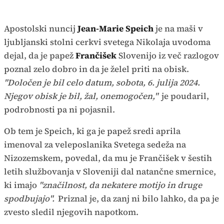
Apostolski nuncij
Jean-Marie Speich
je na maši v
ljubljanski stolni cerkvi svetega Nikolaja uvodoma
dejal, da je papež
Frančišek
Slovenijo iz več razlogov
poznal zelo dobro in da je želel priti na obisk.
"Določen je bil celo datum, sobota, 6. julija 2024.
Njegov obisk je bil, žal, onemogočen,"
je poudaril,
podrobnosti pa ni pojasnil.
Ob tem je Speich, ki ga je papež sredi aprila
imenoval za veleposlanika Svetega sedeža na
Nizozemskem, povedal, da mu je Frančišek v šestih
letih službovanja v Sloveniji dal natančne smernice,
ki imajo
"značilnost, da nekatere motijo in druge
spodbujajo".
Priznal je, da zanj ni bilo lahko, da pa je
zvesto sledil njegovih napotkom.