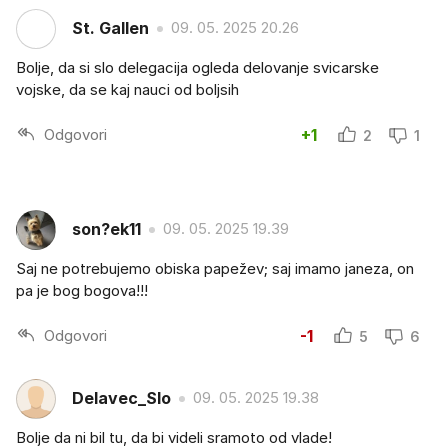
St. Gallen
09. 05. 2025 20.26
Bolje, da si slo delegacija ogleda delovanje svicarske
vojske, da se kaj nauci od boljsih
Odgovori
+1
2
1
son?ek11
09. 05. 2025 19.39
Saj ne potrebujemo obiska papežev; saj imamo janeza, on
pa je bog bogova!!!
Odgovori
-1
5
6
Delavec_Slo
09. 05. 2025 19.38
Bolje da ni bil tu, da bi videli sramoto od vlade!