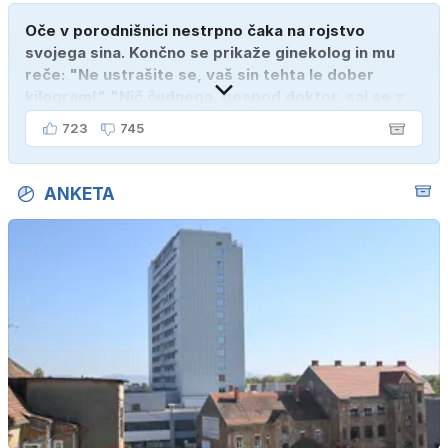
Oče v porodnišnici nestrpno čaka na rojstvo
svojega sina. Končno se prikaže ginekolog in mu
reče: "Ne ustrašite se, vaš sin tehta le dober
kilogram!" "Nič čudnega, gospod doktor, saj se z
ženo poznava šele tri mesece."
723
745
ANKETA