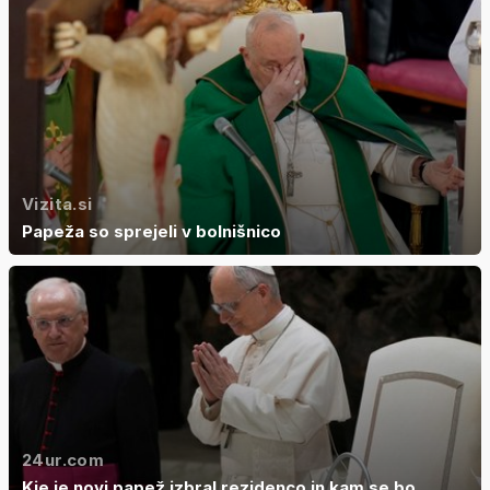
Vizita.si
Papeža so sprejeli v bolnišnico
24ur.com
Kje je novi papež izbral rezidenco in kam se bo