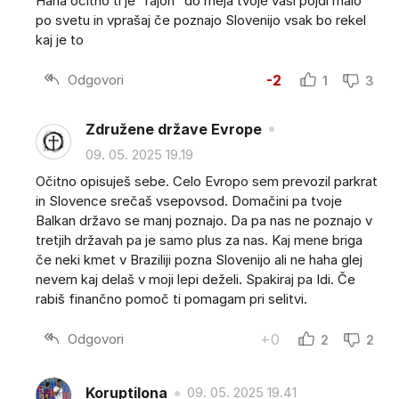
Haha očitno ti je "rajon" do meja tvoje vasi pojdi malo
po svetu in vprašaj če poznajo Slovenijo vsak bo rekel
kaj je to
Odgovori
-2
1
3
Združene države Evrope
09. 05. 2025 19.19
Očitno opisuješ sebe. Celo Evropo sem prevozil parkrat
in Slovence srečaš vsepovsod. Domačini pa tvoje
Balkan državo se manj poznajo. Da pa nas ne poznajo v
tretjih državah pa je samo plus za nas. Kaj mene briga
če neki kmet v Braziliji pozna Slovenijo ali ne haha glej
nevem kaj delaš v moji lepi deželi. Spakiraj pa Idi. Če
rabiš finančno pomoč ti pomagam pri selitvi.
Odgovori
+0
2
2
Koruptilona
09. 05. 2025 19.41