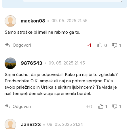
mackon08
09. 05. 2025 21.55
Samo stroške bi imeli ne rabimo ga tu.
Odgovori
-1
0
1
9876543
09. 05. 2025 21.45
Saj ni čudno, da je odpovedal. Kako pa naj bi to zgledalo?
Predsednika O.K. ampak ali naj ga potem sprejme PV s
svojo priležnico in Uršika s skritim ljubimcem? Ta vlada je
naš tempelj demokracije spremenila bordel.
Odgovori
+0
1
1
Janez23
09. 05. 2025 21.24