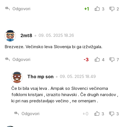
Odgovori
+1
3
2
2mt8
09. 05. 2025 18.26
Brezveze. Večinsko leva Slovenija bi ga izžvižgala.
Odgovori
-3
4
7
Tho mp son
09. 05. 2025 18.49
Če bi bila vsaj leva . Ampak so Slovenci večinoma
folklorni kristjani , izrazito hinavski . Če drugih narodov ,
ki pri nas predstavljajo večino , ne omenjam .
Odgovori
+0
3
3