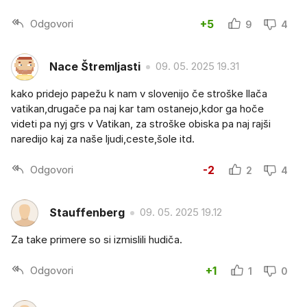
Odgovori
+5
9
4
Nace Štremljasti
09. 05. 2025 19.31
kako pridejo papežu k nam v slovenijo če stroške llača
vatikan,drugače pa naj kar tam ostanejo,kdor ga hoče
videti pa nyj grs v Vatikan, za stroške obiska pa naj rajši
naredijo kaj za naše ljudi,ceste,šole itd.
Odgovori
-2
2
4
Stauffenberg
09. 05. 2025 19.12
Za take primere so si izmislili hudiča.
Odgovori
+1
1
0