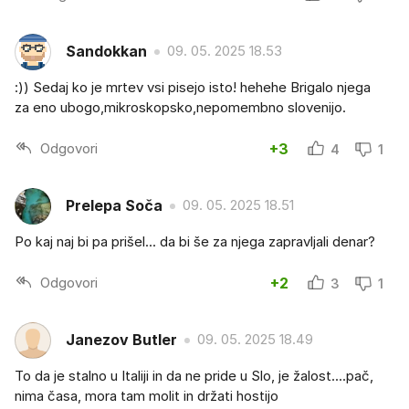
Sandokkan
09. 05. 2025 18.53
:)) Sedaj ko je mrtev vsi pisejo isto! hehehe Brigalo njega
za eno ubogo,mikroskopsko,nepomembno slovenijo.
Odgovori
+3
4
1
Prelepa Soča
09. 05. 2025 18.51
Po kaj naj bi pa prišel... da bi še za njega zapravljali denar?
Odgovori
+2
3
1
Janezov Butler
09. 05. 2025 18.49
To da je stalno u Italiji in da ne pride u Slo, je žalost....pač,
nima časa, mora tam molit in držati hostijo