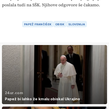
poslala tudi na SŠK. Njihove odgovore še čakamo.
PAPEŽ FRANČIŠEK
OBISK
SLOVENIJA
24ur.com
Papež bi lahko že kmalu obiskal Ukrajino