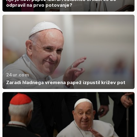
odpravil na prvo potovanje?
24ur.com
Zaradi hladnega vremena papež izpustil križev pot