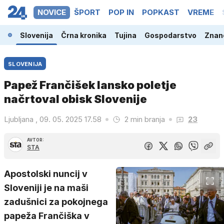
NOVICE
ŠPORT
POP IN
POPKAST
VREME
Slovenija
Črna kronika
Tujina
Gospodarstvo
Znano
SLOVENIJA
Papež Frančišek lansko poletje
načrtoval obisk Slovenije
Ljubljana , 09. 05. 2025 17.58
2 min branja
23
AVTOR:
STA
Apostolski nuncij v
Sloveniji je na maši
zadušnici za pokojnega
papeža Frančiška v