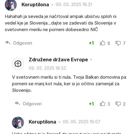
Koruptilona
09. 05. 2025 18.21
Hahahah ja seveda je načrtoval ampak ubistvu sploh ni
vedel kje je Slovenija...dajte se zadevati da Slovenija v
svetovnem merilu ne pomeni dobesedno NIČ
Odgovori
+1
8
7
Združene države Evrope
09. 05. 2025 18.52
V svetovnem merilu si ti nula. Tvoja Balkan domovina pa
pomeni se manj kot nula, ker si jo očitno zamenjal za
Slovenijo.
Odgovori
+1
3
2
Koruptilona
09. 05. 2025 19.07