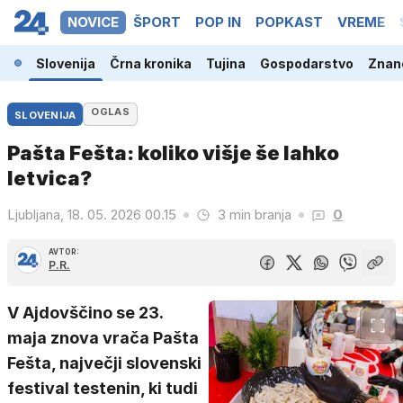
NOVICE
ŠPORT
POP IN
POPKAST
VREME
Slovenija
Črna kronika
Tujina
Gospodarstvo
Znano
OGLAS
SLOVENIJA
Pašta Fešta: koliko višje še lahko
letvica?
Ljubljana, 18. 05. 2026 00.15
3 min branja
0
AVTOR:
P.R.
V Ajdovščino se 23.
maja znova vrača Pašta
Fešta, največji slovenski
festival testenin, ki tudi