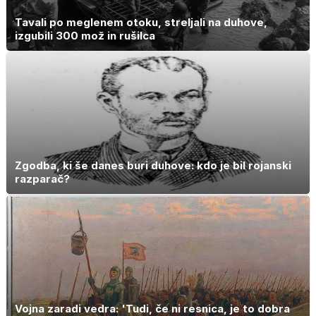
Tavali po meglenem otoku, streljali na duhove,
izgubili 300 mož in rušilca
Zgodba, ki še danes buri duhove: kdo je bil rojanski
razparač?
Vojna zaradi vedra: 'Tudi, če ni resnica, je to dobra