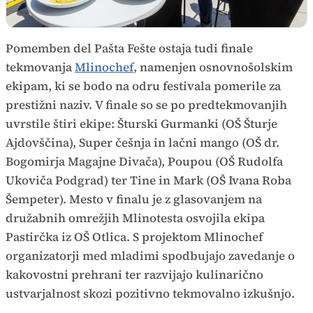
Pomemben del Pašta Fešte ostaja tudi finale
tekmovanja
Mlinochef
, namenjen osnovnošolskim
ekipam, ki se bodo na odru festivala pomerile za
prestižni naziv. V finale so se po predtekmovanjih
uvrstile štiri ekipe: Šturski Gurmanki (OŠ Šturje
Ajdovščina), Super češnja in lačni mango (OŠ dr.
Bogomirja Magajne Divača), Poupou (OŠ Rudolfa
Ukoviča Podgrad) ter Tine in Mark (OŠ Ivana Roba
Šempeter). Mesto v finalu je z glasovanjem na
družabnih omrežjih Mlinotesta osvojila ekipa
Pastirčka iz OŠ Otlica. S projektom Mlinochef
organizatorji med mladimi spodbujajo zavedanje o
kakovostni prehrani ter razvijajo kulinarično
ustvarjalnost skozi pozitivno tekmovalno izkušnjo.