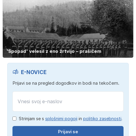
'Spopad' velesil z eno žrtvijo – prašičem
E-NOVICE
Prijavi se na pregled dogodkov in bodi na tekočem.
Strinjam se s
splošnimi pogoji
in
politiko zasebnosti
.
Prijavi se