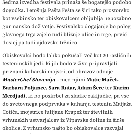
Sedma izvedba festivala prinaša še bogatejšo podobo
dogodka. Letošnja Pašta Fešta se širi tako prostorsko
kot vsebinsko ter obiskovalcem obljublja nepozabno
gurmansko doživetje. Festivalsko dogajanje bo poleg
glavnega trga zajelo tudi bližnje ulice in trge, prvič
doslej pa tudi ajdovsko tržnico.
Obiskovalci bodo lahko pokušali več kot 20 različnih
testeninskih jedi, ki jih bodo v živo pripravljali
priznani kuharski mojstri, od obrazov oddaje
MasterChef Slovenija
- med njimi
Matic Maček,
Barbara Poljanec, Sara Rutar, Adam Šerc
ter
Karim
Merdjadi
, ki bo poskrbel za sladke zaključke, pa vse
do svetovnega podprvaka v kuhanju testenin Matjaža
Cotiča, mojstrice Julijane Krapež ter številnih
vrhunskih ustvarjalcev iz Vipavske doline in širše
okolice. Z vrhunsko pašto bo obiskovalce razvajal