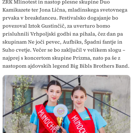
ŽRK Mlinotest in nastop plesne skupine Duo
Kamikazete ter Jona Lična, mladinskega svetovnega
prvaka v breakdanceu. Festivalsko dogajanje bo
povezoval Iztok Gustinčič, za uverturo bomo
prisluhnili Vrhpoljski godbi na pihala, čez dan pa
skupinam Ne joči pevec, Aufbiks, Špadni fantje in
Suho cvetje. Večer se bo zaključil v velikem slogu –
najprej s koncertom skupine Prizma, nato pa še z
nastopom ajdovskih legend Big Bibls Brothers Band.