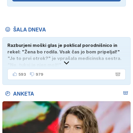
ŠALA DNEVA
Razburjeni moški glas je poklical porodnišnico in
rekel: "Žena bo rodila. Vsak čas jo bom pripeljal!"
"Je to prvi otrok?" je vprašala medicinska sestra.
"Ne, tukaj je njen mož!"
593
979
ANKETA