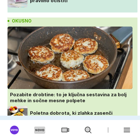
pravilno očistiti
OKUSNO
Pozabite drobtine: to je ključna sestavina za bolj
mehke in sočne mesne polpete
Poletna dobrota, ki zlahka zasenči
navadne palačinke
Imate v hladilniku odprt kozarec ajvarja?