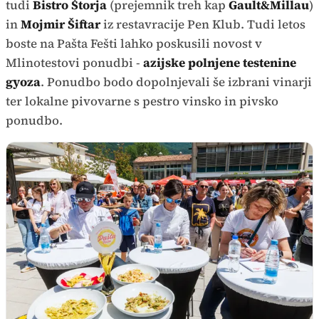
tudi
Bistro Štorja
(prejemnik treh kap
Gault&Millau
)
in
Mojmir Šiftar
iz restavracije Pen Klub. Tudi letos
boste na Pašta Fešti lahko poskusili novost v
Mlinotestovi ponudbi -
azijske polnjene testenine
gyoza
. Ponudbo bodo dopolnjevali še izbrani vinarji
ter lokalne pivovarne s pestro vinsko in pivsko
ponudbo.