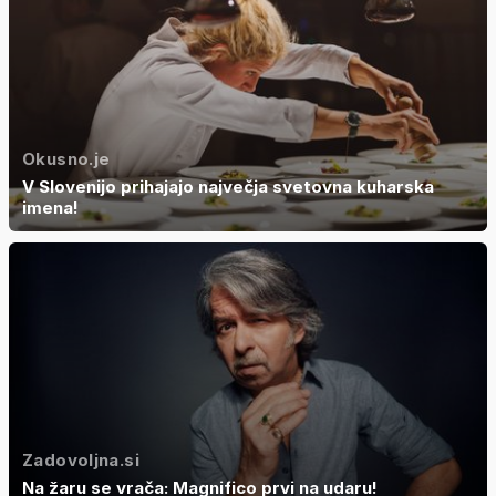
Okusno.je
V Slovenijo prihajajo največja svetovna kuharska
imena!
Zadovoljna.si
Na žaru se vrača: Magnifico prvi na udaru!