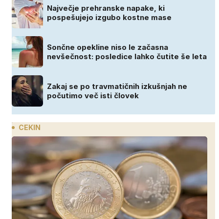
Največje prehranske napake, ki
pospešujejo izgubo kostne mase
Sončne opekline niso le začasna
nevšečnost: posledice lahko čutite še leta
Zakaj se po travmatičnih izkušnjah ne
počutimo več isti človek
CEKIN