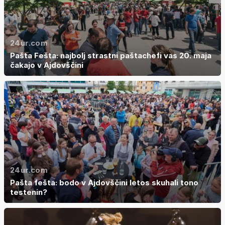
24ur.com
Pašta Fešta: najbolj strastni paštachefi vas 20. maja
čakajo v Ajdovščini
24ur.com
Pašta fešta: bodo v Ajdovščini letos skuhali tono
testenin?