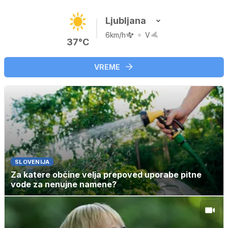
Ljubljana
6km/h
V
37°C
VREME
SLOVENIJA
Za katere občine velja prepoved uporabe pitne
vode za nenujne namene?