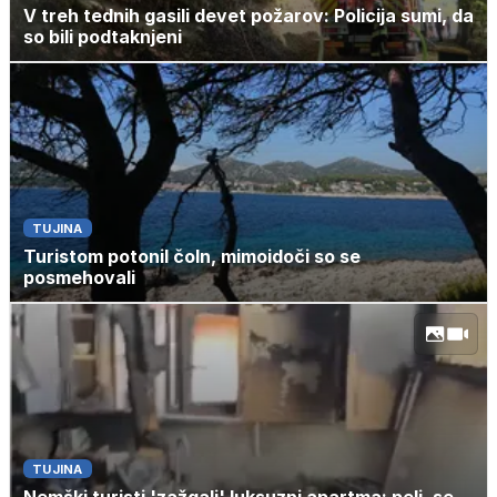
V treh tednih gasili devet požarov: Policija sumi, da
so bili podtaknjeni
TUJINA
Turistom potonil čoln, mimoidoči so se
posmehovali
TUJINA
Nemški turisti 'zažgali' luksuzni apartma: peli, se