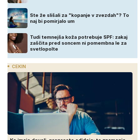
Ste že slišali za "kopanje v zvezdah"? To
naj bi pomirjalo um
Tudi temnejša koža potrebuje SPF: zakaj
zaščita pred soncem ni pomembna le za
svetlopolte
CEKIN