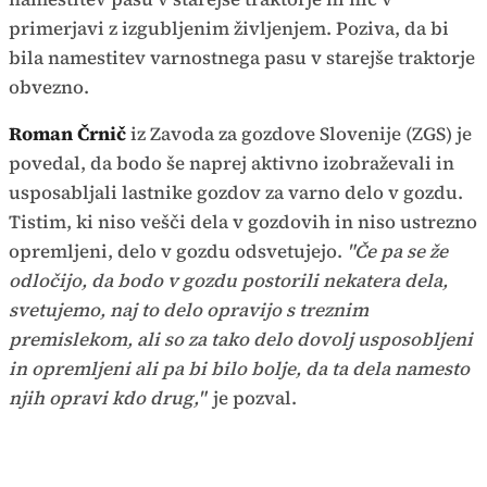
primerjavi z izgubljenim življenjem. Poziva, da bi
bila namestitev varnostnega pasu v starejše traktorje
obvezno.
Roman Črnič
iz Zavoda za gozdove Slovenije (ZGS) je
povedal, da bodo še naprej aktivno izobraževali in
usposabljali lastnike gozdov za varno delo v gozdu.
Tistim, ki niso vešči dela v gozdovih in niso ustrezno
opremljeni, delo v gozdu odsvetujejo.
"Če pa se že
odločijo, da bodo v gozdu postorili nekatera dela,
svetujemo, naj to delo opravijo s treznim
premislekom, ali so za tako delo dovolj usposobljeni
in opremljeni ali pa bi bilo bolje, da ta dela namesto
njih opravi kdo drug,"
je pozval.