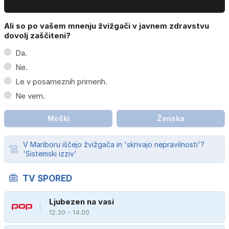
Ali so po vašem mnenju žvižgači v javnem zdravstvu
dovolj zaščiteni?
Da.
Ne.
Le v posameznih primerih.
Ne vem.
Moški
Ženska
V Mariboru iščejo žvižgača in 'skrivajo nepravilnosti'?
'Sistemski izziv'
TV SPORED
Ljubezen na vasi
12.30 - 14.00