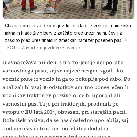
Glavna oprema za delo v gozdu je čelada z vizirjem, namenska
jakna in hlače živih barv z zaščito pred urezninami, čevlji z
zaščito pred urezninami in zmečkaninami ter poseben pas
FOTO: Zavod za gozdove Slovenije
Glavna težava pri delu s traktorjem je neuporaba
varnostnega pasu, saj se največ nezgod zgodi, ko
voznik pade iz vozila in ga to pokoplje pod sabo. Po
analizah bi vsaj 80 odstotkov smrtno ponesrečenih
voznikov traktorjev preživelo, če bi uporabljali
varnostni pas. Ta je pri traktorjih, prodanih po
vstopu v EU leta 2004, obvezen, pri starejših pa ni.
Dolenšek poziva, da se pas dosledno uporablja, saj
dodaten čas in trud ter morebitna dodatna
namestitev pasu v starejše traktorje ni nič v