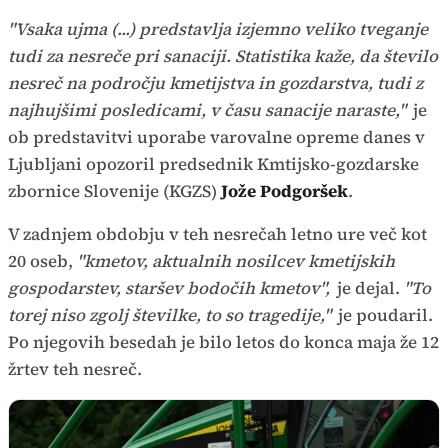
"Vsaka ujma (...) predstavlja izjemno veliko tveganje
tudi za nesreče pri sanaciji. Statistika kaže, da število
nesreč na področju kmetijstva in gozdarstva, tudi z
najhujšimi posledicami, v času sanacije naraste,"
je
ob predstavitvi uporabe varovalne opreme danes v
Ljubljani opozoril predsednik Kmtijsko-gozdarske
zbornice Slovenije (KGZS)
Jože Podgoršek
.
V zadnjem obdobju v teh nesrečah letno ure več kot
20 oseb,
"kmetov, aktualnih nosilcev kmetijskih
gospodarstev, staršev bodočih kmetov",
je dejal.
"To
torej niso zgolj številke, to so tragedije,"
je poudaril.
Po njegovih besedah je bilo letos do konca maja že 12
žrtev teh nesreč.