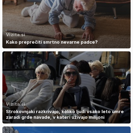
Vizita.si
Kako preprečiti smrtno nevarne padce?
Vizita.si
Strokovnjaki razkrivajo, koliko ljudi vsako leto umre
zaradi grde navade, v kateri uživajo milijoni