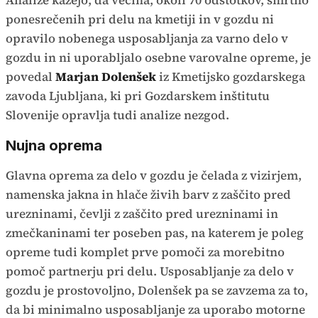
Analize kažejo, da večina, okoli 70 odstotkov, smrtno
ponesrečenih pri delu na kmetiji in v gozdu ni
opravilo nobenega usposabljanja za varno delo v
gozdu in ni uporabljalo osebne varovalne opreme, je
povedal
Marjan Dolenšek
iz Kmetijsko gozdarskega
zavoda Ljubljana, ki pri Gozdarskem inštitutu
Slovenije opravlja tudi analize nezgod.
Nujna oprema
Glavna oprema za delo v gozdu je čelada z vizirjem,
namenska jakna in hlače živih barv z zaščito pred
urezninami, čevlji z zaščito pred urezninami in
zmečkaninami ter poseben pas, na katerem je poleg
opreme tudi komplet prve pomoči za morebitno
pomoč partnerju pri delu. Usposabljanje za delo v
gozdu je prostovoljno, Dolenšek pa se zavzema za to,
da bi minimalno usposabljanje za uporabo motorne