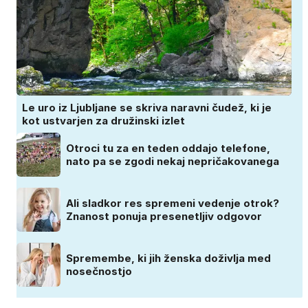
Le uro iz Ljubljane se skriva naravni čudež, ki je
kot ustvarjen za družinski izlet
Otroci tu za en teden oddajo telefone,
nato pa se zgodi nekaj nepričakovanega
Ali sladkor res spremeni vedenje otrok?
Znanost ponuja presenetljiv odgovor
Spremembe, ki jih ženska doživlja med
nosečnostjo