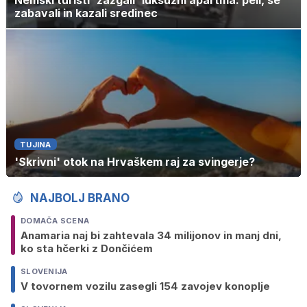
zabavali in kazali sredinec
TUJINA
'Skrivni' otok na Hrvaškem raj za svingerje?
NAJBOLJ BRANO
DOMAČA SCENA
Anamaria naj bi zahtevala 34 milijonov in manj dni,
ko sta hčerki z Dončićem
SLOVENIJA
V tovornem vozilu zasegli 154 zavojev konoplje