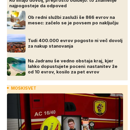
Ko imajo dovolj, preprosto odidejo: to znamenje
najpogosteje da odpoved
Ob redni službi zasluži še 866 evrov na
mesec: začelo se je povsem po naključju
Tudi 400.000 evrov pogosto ni več dovolj
za nakup stanovanja
Na Jadranu še vedno obstaja kraj, kjer
lahko dopustujete poceni: nastanitev že
od 10 evrov, kosilo za pet evrov
MOSKISVET