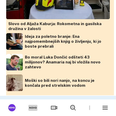
Slovo od Aljaža Kaburja: Rokometna in gasilska
družina v žalosti
Ideja za poletno branje: Ena
najpomembnejših knjig o življenju, ki jo
boste prebrali
Bo moral Luka Dončić odšteti 43
milijonov? Anamaria naj bi vložila novo
zahtevo
Moški so bili nori nanjo, na koncu je
končala pred strelskim vodom
DOMINVRT