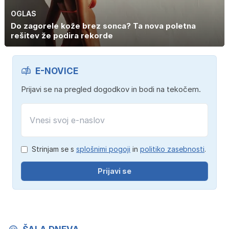
OGLAS
Do zagorele kože brez sonca? Ta nova poletna
rešitev že podira rekorde
E-NOVICE
Prijavi se na pregled dogodkov in bodi na tekočem.
Strinjam se s
splošnimi pogoji
in
politiko zasebnosti
.
Prijavi se