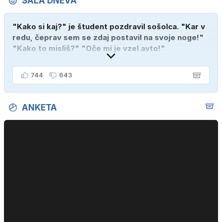
ŠALA DNEVA
"Kako si kaj?" je študent pozdravil sošolca. "Kar v
redu, čeprav sem se zdaj postavil na svoje noge!"
"Kako to misliš?" "Oče mi je vzel avto!"
744
643
ANKETA