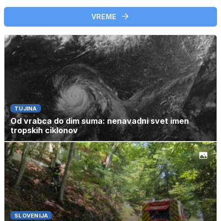
VREME
TUJINA
Od vrabca do dim suma: nenavadni svet imen
tropskih ciklonov
SLOVENIJA