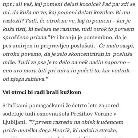
npr.: ali veš, kaj pomeni delati kozolce? Pač pa: zdi se
mi, da kuža ne ve, kaj pomeni delati kozolce. Bi mu
razložil? Tudi, če otrok ne ve, kaj to pomeni – ker je
kuža tisti, ki nečesa ne razume, tudi otrok to povsem
sproščeno prizna."
Pri branju je pomembno, da je
pes umirjen in pripravljen poslušati. "
Če malo zaspi,
otroku povemo, da je zelo skoncentriran in posluša
miže. Tudi za psa je to delo na nek način naporno –
eno uro mora biti pri miru in početi to, kar vodnik
od njega zahteva."
Vsi otroci bi radi brali kužkom
S Tačkami pomagačkami že četrto leto zapored
sodeluje tudi osnovna šola Prežihov Voranc v
Ljubljani.
"V prvem razredu na obisk k učencem
pride nemška doga Henrik, ki nadzira zvezke,