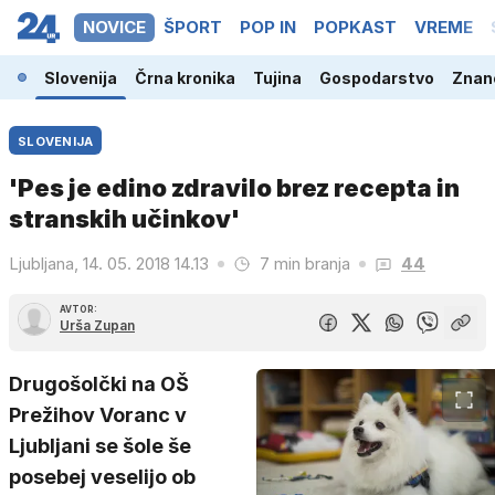
NOVICE
ŠPORT
POP IN
POPKAST
VREME
Slovenija
Črna kronika
Tujina
Gospodarstvo
Znano
SLOVENIJA
'Pes je edino zdravilo brez recepta in
stranskih učinkov'
Ljubljana, 14. 05. 2018 14.13
7 min branja
44
AVTOR:
Urša Zupan
Drugošolčki na OŠ
Prežihov Voranc v
Ljubljani se šole še
posebej veselijo ob