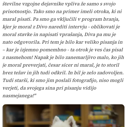
številne vzgojne dejavnike vpliva že samo s svojo
prisotnostjo. Tako smo na primer imeli otroka, ki ni
maral pisati. Pa smo ga vključili v program branja,
kjer je moral z Divo narediti intervju - oblikovati je
moral stavke in napisati vprašanja, Diva pa mu je
nato odgovorila. Pri tem je bilo kar veliko pisanja in
– kar je izjemno pomembno - ta otrok je ves čas pisal
z nasmehom! Napak je bilo zanemarljivo malo, ko jih
je moral preverjati, česar sicer ni maral, je to storil
brez težav in jih tudi odkril. In bil je zelo zadovoljen.
Tudi starši, ki smo jim poslali fotografijo, niso mogli
verjeti, da svojega sina pri pisanju vidijo
nasmejanega!"