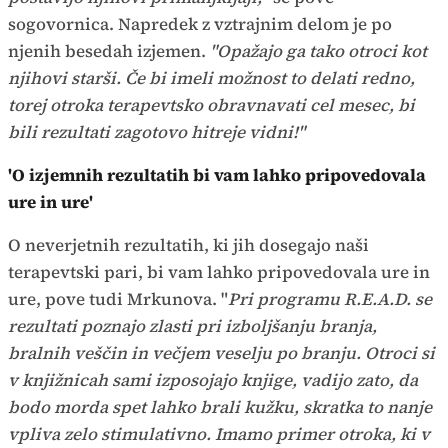
sogovornica. Napredek z vztrajnim delom je po
njenih besedah izjemen.
"Opažajo ga tako otroci kot
njihovi starši. Če bi imeli možnost to delati redno,
torej otroka terapevtsko obravnavati cel mesec, bi
bili rezultati zagotovo hitreje vidni!"
'O izjemnih rezultatih bi vam lahko pripovedovala
ure in ure'
O neverjetnih rezultatih, ki jih dosegajo naši
terapevtski pari, bi vam lahko pripovedovala ure in
ure, pove tudi Mrkunova. "
Pri programu R.E.A.D. se
rezultati poznajo zlasti pri izboljšanju branja,
bralnih veščin in večjem veselju po branju. Otroci si
v knjižnicah sami izposojajo knjige, vadijo zato, da
bodo morda spet lahko brali kužku, skratka to nanje
vpliva zelo stimulativno. Imamo primer otroka, ki v