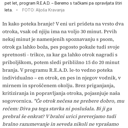
pet let, program R.E.A.D. – Beremo s tačkami pa opravljata štiri
leta.
FOTO: Aljoša Kravanja
In kako poteka branje? V eni uri prideta na vrsto dva
otroka, vsak od njiju ima na voljo 30 minut. Prvih
nekaj minut je namenjenih spoznavanju s psom,
otrok ga lahko boža, pes pogosto pokaže tudi svoje
spretnosti - trikce, za kar ga lahko otrok nagradi s
priboljškom, potem sledi približno 15 do 20 minut
branja. V programu R.E.A.D. le-to vedno poteka
individualno – en otrok, en pes in njegov vodnik, v
mirnem in sproščenem okolju. Brez priganjanja,
kritiziranja in popravljanja otroka, pojasnjuje naša
sogovornica.
"Če otrok nečesa ne prebere dobro, mu
rečem: Diva pa tega stavka ni poslušala. Bi ji ga
prebral še enkrat? V bralni urici preverjamo tudi
bralno razumevanje in seveda nikoli ne vprašamo