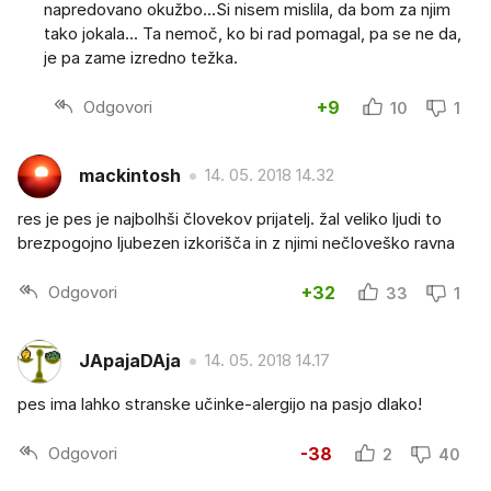
napredovano okužbo...Si nisem mislila, da bom za njim
tako jokala... Ta nemoč, ko bi rad pomagal, pa se ne da,
je pa zame izredno težka.
Odgovori
+9
10
1
mackintosh
14. 05. 2018 14.32
res je pes je najbolhši človekov prijatelj. žal veliko ljudi to
brezpogojno ljubezen izkorišča in z njimi nečloveško ravna
Odgovori
+32
33
1
JApajaDAja
14. 05. 2018 14.17
pes ima lahko stranske učinke-alergijo na pasjo dlako!
Odgovori
-38
2
40