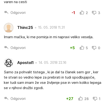
varen na cesti
Odgovori
-1
2
3
Thinc25
15. 05. 2018 11.31
Imam mačka, ki me pomirja in mi napravi veliko veselja.
Odgovori
+5
5
0
Apostol1
14. 05. 2018 22.16
Samo za pohvalit tistega , ki je dal ta članek sem gor , ker
te stvari so vedno lepe za prebrati in tudi spodbujajoče,
ker tudi sam imam že vse življenje pse in vem koliko lepega
se v njihovi družbi zgodi.
Odgovori
+27
28
1