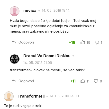
nevica
14. 05. 2018 18.14
Hvala bogu, da so še kje dobri ljudje....Tudi vsak moj
muc je razvil posebno oglašanje za komuniciranje z
menoj, prav zabavno jih je poslušati...
Odgovori
+18
19
1
Dracul Va Domni DinNou
14. 05. 2018 21.09
transformer= clovek na mestu, se vec takih!
Odgovori
+11
11
0
Transformerji
14. 05. 2018 14.33
To je tudi vzgoja otrok!