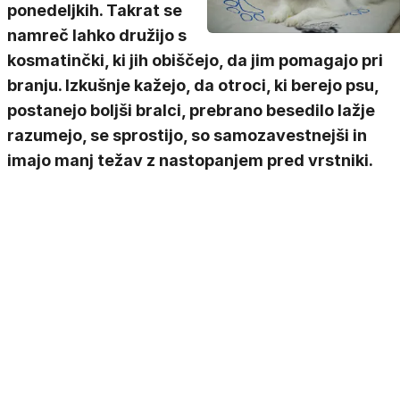
ponedeljkih. Takrat se
namreč lahko družijo s
kosmatinčki, ki jih obiščejo, da jim pomagajo pri
branju. Izkušnje kažejo, da otroci, ki berejo psu,
postanejo boljši bralci, prebrano besedilo lažje
razumejo, se sprostijo, so samozavestnejši in
imajo manj težav z nastopanjem pred vrstniki.