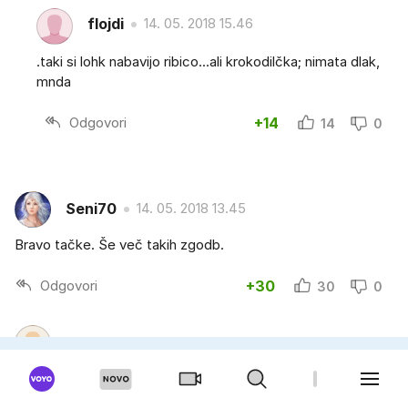
flojdi
14. 05. 2018 15.46
.taki si lohk nabavijo ribico...ali krokodilčka; nimata dlak,
mnda
Odgovori
+14
14
0
Seni70
14. 05. 2018 13.45
Bravo tačke. Še več takih zgodb.
Odgovori
+30
30
0
RONDO25
14. 05. 2018 13.30
Odkrivanje tople vode..se nadaljuje