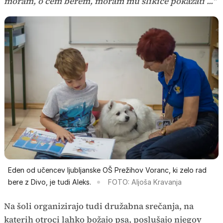
moram, o čem berem, moram mu slikice pokazati ..."
Eden od učencev ljubljanske OŠ Prežihov Voranc, ki zelo rad
bere z Divo, je tudi Aleks.
FOTO: Aljoša Kravanja
Na šoli organizirajo tudi družabna srečanja, na
katerih otroci lahko božajo psa, poslušajo njegov