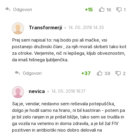
Odgovori
+15
16
1
Transformerji
14. 05. 2018 14.35
Prej sem napisal to: naj bodo psi ali mačke, vsi
postanejo družinski člani , za njih moraš skrbeti tako kot
za otroke. Verjemite, nič ni lepšega, kljub obveznostim,
da imaš hišnega ljubljenčka.
Odgovori
+37
39
2
nevica
14. 05. 2018 18.17
Saj je, vendar, nedavno sem reševala potepuščka,
dolgo je hodil samo na hrano, ni bil kastriran - potem pa
je bil zelo ranjen in je prišel bližje, tako sem se trudila in
ga vozila na veterino in doma zdravila, a je bil žal FIV
pozitiven in antibiotiki niso dobro delovali na