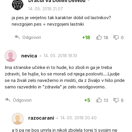
Dracul Va Domni DinNou
14. 05. 2018 21.07
ja pes je verjetno tak karakter dobil od lastnikov?
nevzgojen pes = nevzgojeni lastniki
Odgovori
+18
18
0
nevica
14. 05. 2018 18.10
Ima stranske učinke in to hude, ko zboli in ga je treba
zdraviti, še hujše, ko se moraš od njega posloviti....Ljudje
se na živali zelo navežemo in misliti, da z živaljo v hišo pride
samo razvedrilo in "zdravila" je zelo neodgovorno.
Odgovori
+5
13
8
razocarani
14. 05. 2018 20.40
a ti pa ne bos umrla in nikoli zbolela torej ti svojim ne