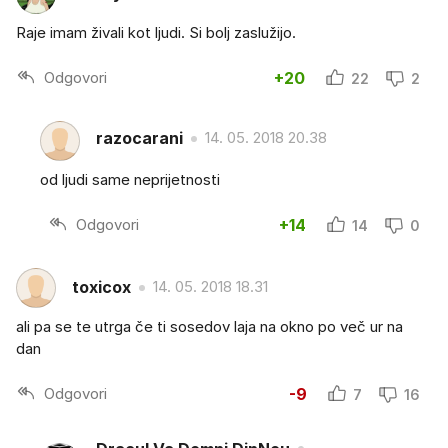
Raje imam živali kot ljudi. Si bolj zaslužijo.
Odgovori
+20
22
2
razocarani
14. 05. 2018 20.38
od ljudi same neprijetnosti
Odgovori
+14
14
0
toxicox
14. 05. 2018 18.31
ali pa se te utrga če ti sosedov laja na okno po več ur na
dan
Odgovori
-9
7
16