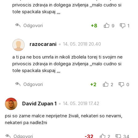
privoscis zdravja in dolgega zivljenja ,,malo cudno si
tole spackala skupaj ,,,
Odgovori
+8
9
1
razocarani
14. 05. 2018 20.40
a ti pa ne bos umrla in nikoli zbolela torej ti svojim ne
privoscis zdravja in dolgega zivljenja ,,malo cudno si
tole spackala skupaj ,,,
Odgovori
+2
2
0
David Zupan 1
14. 05. 2018 17.42
psi so zame malce neprijetne živali, nekateri so nevarni,
nekateri pa nadležni
Odgovori
-32
2
34