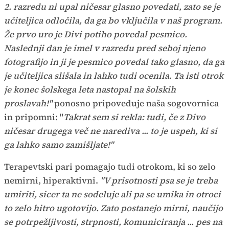
2. razredu ni upal ničesar glasno povedati, zato se je
učiteljica odločila, da ga bo vključila v naš program.
Že prvo uro je Divi potiho povedal pesmico.
Naslednji dan je imel v razredu pred seboj njeno
fotografijo in ji je pesmico povedal tako glasno, da ga
je učiteljica slišala in lahko tudi ocenila. Ta isti otrok
je konec šolskega leta nastopal na šolskih
proslavah!"
ponosno pripoveduje naša sogovornica
in pripomni: "
Takrat sem si rekla: tudi, če z Divo
ničesar drugega več ne narediva ... to je uspeh, ki si
ga lahko samo zamišljate!"
Terapevtski pari pomagajo tudi otrokom, ki so zelo
nemirni, hiperaktivni.
"V prisotnosti psa se je treba
umiriti, sicer ta ne sodeluje ali pa se umika in otroci
to zelo hitro ugotovijo. Zato postanejo mirni, naučijo
se potrpežljivosti, strpnosti, komuniciranja ... pes na