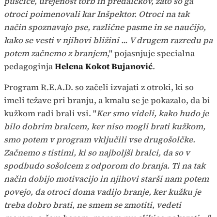
puščice, urejenost torb in predalčkov, zato so ga
otroci poimenovali kar Inšpektor. Otroci na tak
način spoznavajo pse, različne pasme in se naučijo,
kako se vesti v njihovi bližini ... V drugem razredu pa
potem začnemo z branjem
," pojasnjuje specialna
pedagoginja
Helena Kokot Bujanović
.
Program R.E.A.D. so začeli izvajati z otroki, ki so
imeli težave pri branju, a kmalu se je pokazalo, da bi
kužkom radi brali vsi. "
Ker smo videli, kako hudo je
bilo dobrim bralcem, ker niso mogli brati kužkom,
smo potem v program vključili vse drugošolčke.
Začnemo s tistimi, ki so najboljši bralci, da so v
spodbudo sošolcem z odporom do branja. Ti na tak
način dobijo motivacijo in njihovi starši nam potem
povejo, da otroci doma vadijo branje, ker kužku je
treba dobro brati, ne smem se zmotiti, vedeti