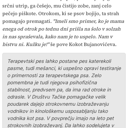
srčni utrip, ga češejo, mu čistijo zobe, zanj celo
pečejo piškote. Otrokom, ki se psov bojijo, ta strah
pomagajo premagati.
"Imeli smo primer, ko je mama
enega od otrok po tednu dni prišla na šolo v solzah
in nas spraševala, kako nam je to uspelo. Nam v
bistvu ni. Kužku je!"
še pove Kokot Bujanovićeva.
Terapevtski pes lahko postane pes katerekoli
pasme, tudi mešanci, ki uspešno opravi testiranje
o primernosti za terapevtskega psa. Zelo
pomembna je tudi njegova psihofizična
stabilnost, predvsem pa, da ima rad otroke in
odrasle. V Društvu Tačke pomagačke velik
poudarek dajejo strokovnemu izobraževanju
vodnikov in kinološkemu usposabljanju tako
vodnika kot psa. V povprečju imajo na leto pet
strokovnih izobraževanj. Da lahko sodelujeta v