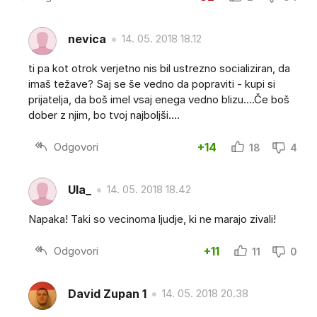
nevica
14. 05. 2018 18.12
ti pa kot otrok verjetno nis bil ustrezno socializiran, da
imaš težave? Saj se še vedno da popraviti - kupi si
prijatelja, da boš imel vsaj enega vedno blizu....Če boš
dober z njim, bo tvoj najboljši....
Odgovori
+14
18
4
Ula_
14. 05. 2018 18.42
Napaka! Taki so vecinoma ljudje, ki ne marajo zivali!
Odgovori
+11
11
0
David Zupan 1
14. 05. 2018 20.38