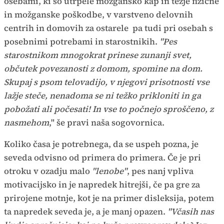
osebami, ki so utrpele možgansko kap in težje fizične
in možganske poškodbe, v varstveno delovnih
centrih in domovih za ostarele pa tudi pri osebah s
posebnimi potrebami in starostnikih.
"Pes
starostnikom mnogokrat prinese zunanji svet,
občutek povezanosti z domom, spomine na dom.
Skupaj s psom telovadijo, v njegovi prisotnosti vse
lažje steče, nenadoma se ni težko prikloniti in ga
pobožati ali počesati! In vse to počnejo sproščeno, z
nasmehom
," še pravi naša sogovornica.
Koliko časa je potrebnega, da se uspeh pozna, je
seveda odvisno od primera do primera. Če je pri
otroku v ozadju malo
"lenobe"
, pes nanj vpliva
motivacijsko in je napredek hitrejši, če pa gre za
prirojene motnje, kot je na primer disleksija, potem
ta napredek seveda je, a je manj opazen.
"Včasih nas