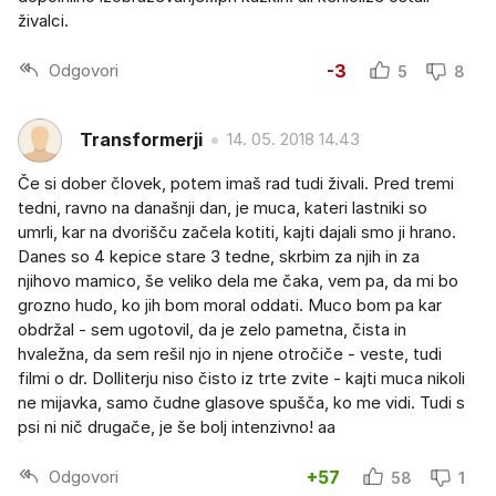
živalci.
Odgovori
-3
5
8
Transformerji
14. 05. 2018 14.43
Če si dober človek, potem imaš rad tudi živali. Pred tremi
tedni, ravno na današnji dan, je muca, kateri lastniki so
umrli, kar na dvorišču začela kotiti, kajti dajali smo ji hrano.
Danes so 4 kepice stare 3 tedne, skrbim za njih in za
njihovo mamico, še veliko dela me čaka, vem pa, da mi bo
grozno hudo, ko jih bom moral oddati. Muco bom pa kar
obdržal - sem ugotovil, da je zelo pametna, čista in
hvaležna, da sem rešil njo in njene otročiče - veste, tudi
filmi o dr. Dolliterju niso čisto iz trte zvite - kajti muca nikoli
ne mijavka, samo čudne glasove spušča, ko me vidi. Tudi s
psi ni nič drugače, je še bolj intenzivno! aa
Odgovori
+57
58
1