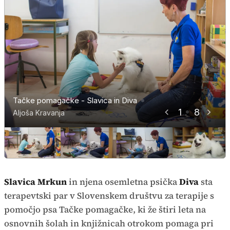
specialna pedagoginja Helena
Tačke pomagačke - Slavica in Diva
Tačke pomagačke - Slavica in Diva
Tačke pomagačke - Slavica in Diva
Tačke pomagačke - Slavica in Diva
Tačke pomagačke - Slavica in Diva
Tačke pomagačke - Slavica in Diva
Slavica Mrkun in Diva
Kokot Bujanović
1
8
Aljoša Kravanja
Aljoša Kravanja
Aljoša Kravanja
Aljoša Kravanja
Aljoša Kravanja
Aljoša Kravanja
Aljoša Kravanja
Aljoša Kravanja
Slavica Mrkun
in njena osemletna psička
Diva
sta
terapevtski par v Slovenskem društvu za terapije s
pomočjo psa Tačke pomagačke, ki že štiri leta na
osnovnih šolah in knjižnicah otrokom pomaga pri