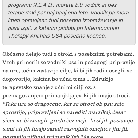
programu R.E.A.D., morata biti vodnik in pes
terapevtski par najmanj eno leto, vodnik pa mora
imeti opravljeno tudi posebno izobraževanje in
pisni izpit, s katerim pridobi pri Intermountain
Therapy Animals USA posebno licenco.
Občasno delajo tudi z otroki s posebnimi potrebami.
V teh primerih se vodniki psa in pedagogi pripravijo
na ure, točno zastavijo cilje, ki bi jih radi dosegli, se
dogovorijo, kakšna bo učna tema … Združijo
terapevtsko znanje z učnimi cilji oz. s
premagovanjem primanjkljajev, ki jih imajo otroci.
"Take ure so dragocene, ker se otroci ob psu zelo
sprostijo, pripravljeni so narediti marsikaj, česar
sicer ne bi zmogli, gredo čez meje, ki si jih postavijo
sami ali jih imajo zaradi razvojnih omejitev jim jih
postavijo njihovi primanjkljaji,
" še pove