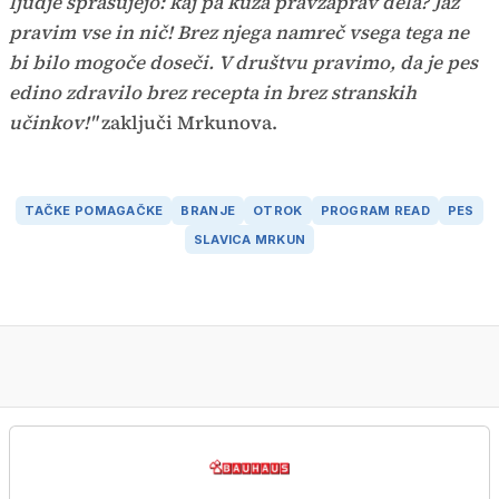
ljudje sprašujejo: kaj pa kuža pravzaprav dela? Jaz
pravim vse in nič! Brez njega namreč vsega tega ne
bi bilo mogoče doseči. V društvu pravimo, da je pes
edino zdravilo brez recepta in brez stranskih
učinkov!"
zaključi Mrkunova.
TAČKE POMAGAČKE
BRANJE
OTROK
PROGRAM READ
PES
SLAVICA MRKUN