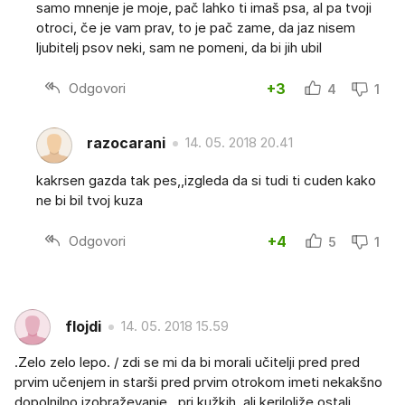
samo mnenje je moje, pač lahko ti imaš psa, al pa tvoji
otroci, če je vam prav, to je pač zame, da jaz nisem
ljubitelj psov neki, sam ne pomeni, da bi jih ubil
Odgovori
+3
4
1
razocarani
14. 05. 2018 20.41
kakrsen gazda tak pes,,izgleda da si tudi ti cuden kako
ne bi bil tvoj kuza
Odgovori
+4
5
1
flojdi
14. 05. 2018 15.59
.Zelo zelo lepo. / zdi se mi da bi morali učitelji pred pred
prvim učenjem in starši pred prvim otrokom imeti nekakšno
dopolnilno izobraževanje...pri kužkih. ali keriloliže ostali