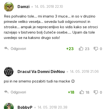
Damzi
14. 05. 2018 22.10
Res pohvalno tole... mi imamo 3 muce... in so v druzino
prinesle veliko veselja... seveda tudi odgovornost in
stroske... ampak je neprecenljivo ko vidis kako se otroci
razvijajo v bistveno bolj čuteče osebe.... Upam da tole
uvedejo se na kaksno drugo solo!
Odgovori
+23
23
0
Dracul Va Domni DinNou
14. 05. 2018 21.06
psi in ne smemo pozabiti tudi na macke 😉
Odgovori
+18
18
0
BobbyP
14. 05. 2018 20.38