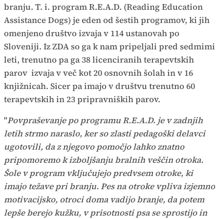
branju. T. i. program R.E.A.D. (Reading Education
Assistance Dogs) je eden od šestih programov, ki jih
omenjeno društvo izvaja v 114 ustanovah po
Sloveniji. Iz ZDA so ga k nam pripeljali pred sedmimi
leti, trenutno pa ga 38 licenciranih terapevtskih
parov izvaja v več kot 20 osnovnih šolah in v 16
knjižnicah. Sicer pa imajo v društvu trenutno 60
terapevtskih in 23 pripravniških parov.
"
Povpraševanje po programu R.E.A.D. je v zadnjih
letih strmo naraslo, ker so zlasti pedagoški delavci
ugotovili, da z njegovo pomočjo lahko znatno
pripomoremo k izboljšanju bralnih veščin otroka.
Šole v program vključujejo predvsem otroke, ki
imajo težave pri branju. Pes na otroke vpliva izjemno
motivacijsko, otroci doma vadijo branje, da potem
lepše berejo kužku, v prisotnosti psa se sprostijo in