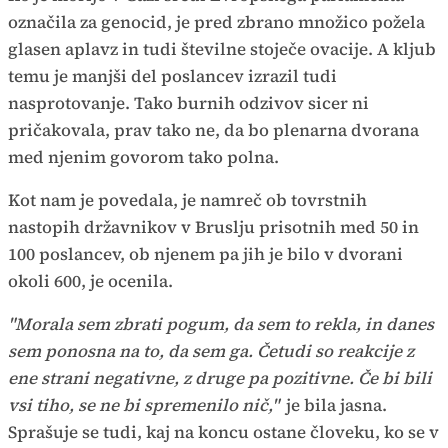
označila za genocid, je pred zbrano množico požela
glasen aplavz in tudi številne stoječe ovacije. A kljub
temu je manjši del poslancev izrazil tudi
nasprotovanje. Tako burnih odzivov sicer ni
pričakovala, prav tako ne, da bo plenarna dvorana
med njenim govorom tako polna.
Kot nam je povedala, je namreč ob tovrstnih
nastopih državnikov v Bruslju prisotnih med 50 in
100 poslancev, ob njenem pa jih je bilo v dvorani
okoli 600, je ocenila.
"Morala sem zbrati pogum, da sem to rekla, in danes
sem ponosna na to, da sem ga. Četudi so reakcije z
ene strani negativne, z druge pa pozitivne. Če bi bili
vsi tiho, se ne bi spremenilo nič,"
je bila jasna.
Sprašuje se tudi, kaj na koncu ostane človeku, ko se v