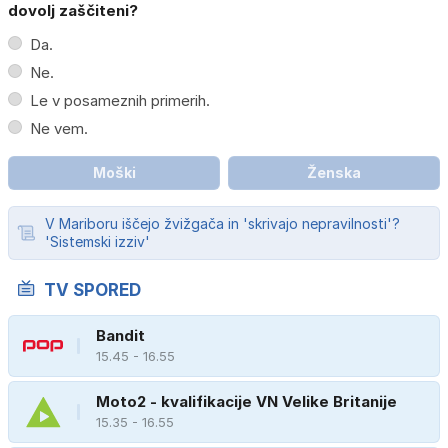
dovolj zaščiteni?
Da.
Ne.
Le v posameznih primerih.
Ne vem.
Moški
Ženska
V Mariboru iščejo žvižgača in 'skrivajo nepravilnosti'?
'Sistemski izziv'
TV SPORED
Bandit
15.45 - 16.55
Moto2 - kvalifikacije VN Velike Britanije
15.35 - 16.55