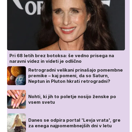
Pri 68 letih brez botoksa: še vedno prisega na
naravni videz in videti je odlično
Retrogradni velikani prinašajo pomembne
premike – kaj pomeni, da so Saturn,
Neptun in Pluton hkrati retrogradni?
Nohti, ki jih to poletje nosijo ženske po
vsem svetu
Danes se odpira portal 'Levja vrata', gre
za enega najpomembnejših dni v letu