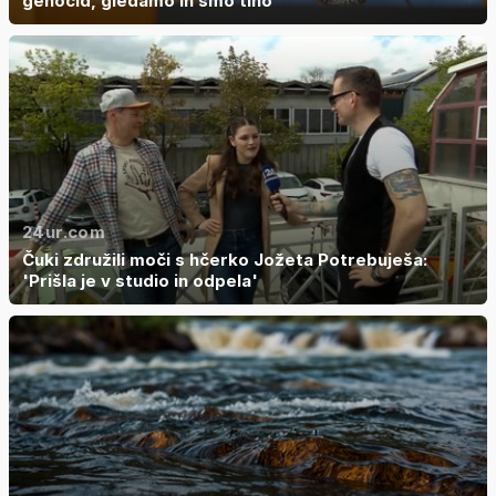
genocid, gledamo in smo tiho'
24ur.com
Čuki združili moči s hčerko Jožeta Potrebuješa:
'Prišla je v studio in odpela'