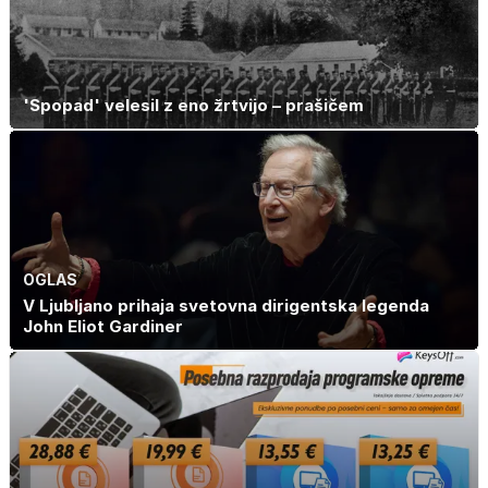
'Spopad' velesil z eno žrtvijo – prašičem
OGLAS
V Ljubljano prihaja svetovna dirigentska legenda
John Eliot Gardiner