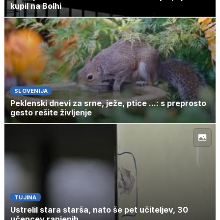
kupil na Bolhi
SLOVENIJA
Peklenski dnevi za srne, ježe, ptice ...: s preprosto
gesto rešite življenje
TUJINA
Ustrelil stara starša, nato še pet učiteljev, 30
učencev ranjenih