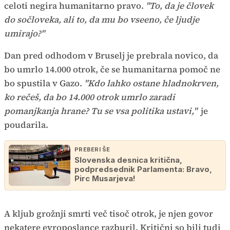
celoti negira humanitarno pravo.
"To, da je človek
do sočloveka, ali to, da mu bo vseeno, če ljudje
umirajo?"
Dan pred odhodom v Bruselj je prebrala novico, da
bo umrlo 14.000 otrok, če se humanitarna pomoč ne
bo spustila v Gazo.
"Kdo lahko ostane hladnokrven,
ko rečeš, da bo 14.000 otrok umrlo zaradi
pomanjkanja hrane? Tu se vsa politika ustavi,"
je
poudarila.
PREBERI ŠE
Slovenska desnica kritična,
podpredsednik Parlamenta: Bravo,
Pirc Musarjeva!
A kljub grožnji smrti več tisoč otrok, je njen govor
nekatere evroposlance razburil. Kritični so bili tudi