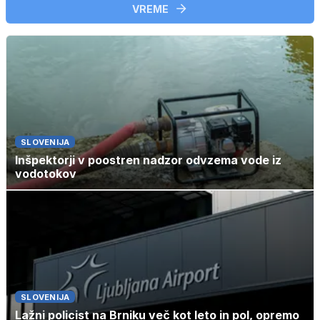
VREME
SLOVENIJA
Inšpektorji v poostren nadzor odvzema vode iz
vodotokov
SLOVENIJA
Lažni policist na Brniku več kot leto in pol, opremo