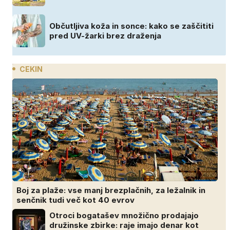
Občutljiva koža in sonce: kako se zaščititi
pred UV-žarki brez draženja
CEKIN
Boj za plaže: vse manj brezplačnih, za ležalnik in
senčnik tudi več kot 40 evrov
Otroci bogatašev množično prodajajo
družinske zbirke: raje imajo denar kot