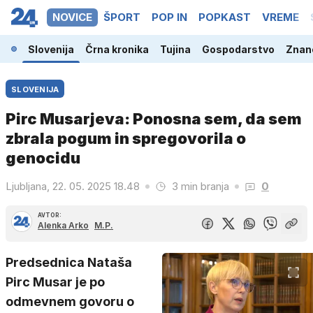
NOVICE
ŠPORT
POP IN
POPKAST
VREME
Slovenija
Črna kronika
Tujina
Gospodarstvo
Znano
SLOVENIJA
Pirc Musarjeva: Ponosna sem, da sem
zbrala pogum in spregovorila o
genocidu
Ljubljana, 22. 05. 2025 18.48
3 min branja
0
AVTOR:
Alenka Arko
M.P.
Predsednica Nataša
Pirc Musar je po
odmevnem govoru o