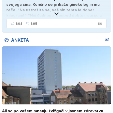
svojega sina. Končno se prikaže ginekolog in mu
reče: "Ne ustrašite se, vaš sin tehta le dober
kilogram!" "Nič čudnega, gospod doktor, saj se z
ženo poznava šele tri mesece."
808
865
ANKETA
Ali so po vašem mnenju žvižgači v javnem zdravstvu