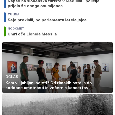
Napad na slovenska turista v Medulinu: policija
prijela še enega osumljenca
TUJINA
Sejo prekinili, po parlamentu letela jajca
NOGOMET
Umrl oče Lionela Messija
OGLAS
Kam v Ljubljani poleti? Od rimskih ostalin do
sodobne umetnosti in večernih koncertov