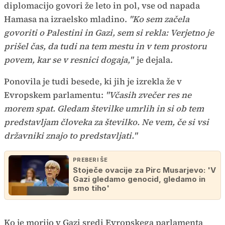
diplomacijo govori že leto in pol, vse od napada
Hamasa na izraelsko mladino.
"Ko sem začela
govoriti o Palestini in Gazi, sem si rekla: Verjetno je
prišel čas, da tudi na tem mestu in v tem prostoru
povem, kar se v resnici dogaja,"
je dejala.
Ponovila je tudi besede, ki jih je izrekla že v
Evropskem parlamentu:
"Včasih zvečer res ne
morem spat. Gledam številke umrlih in si ob tem
predstavljam človeka za številko. Ne vem, če si vsi
državniki znajo to predstavljati."
PREBERI ŠE
Stoječe ovacije za Pirc Musarjevo: 'V
Gazi gledamo genocid, gledamo in
smo tiho'
Ko je morijo v Gazi sredi Evropskega parlamenta