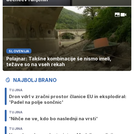
SLOVENIJA
Polajnar: Takšne kombinacije še nismo imeli,
težave so na vseh rekah
NAJBOLJ BRANO
TUJINA
Dron vdrl v zračni prostor članice EU in eksplodiral:
'Padel na polje sončnic'
TUJINA
'Nihče ne ve, kdo bo naslednji na vrsti'
TUJINA