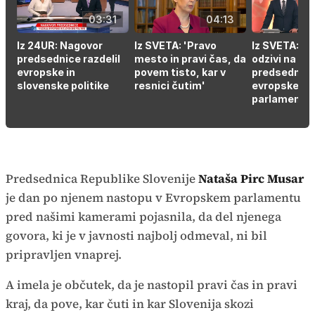
03:31
04:13
Iz 24UR: Nagovor
Iz SVETA: 'Pravo
Iz SVETA: Ra
predsednice razdelil
mesto in pravi čas, da
odzivi na
evropske in
povem tisto, kar v
predsedničin
slovenske politike
resnici čutim'
evropskem
parlamentu
Predsednica Republike Slovenije
Nataša Pirc Musar
je dan po njenem nastopu v Evropskem parlamentu
pred našimi kamerami pojasnila, da del njenega
govora, ki je v javnosti najbolj odmeval, ni bil
pripravljen vnaprej.
A imela je občutek, da je nastopil pravi čas in pravi
kraj, da pove, kar čuti in kar Slovenija skozi