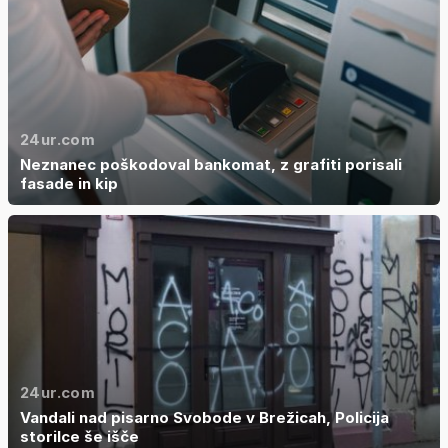
24ur.com
Neznanec poškodoval bankomat, z grafiti porisali
fasade in kip
24ur.com
Vandali nad pisarno Svobode v Brežicah, Policija
storilce še išče