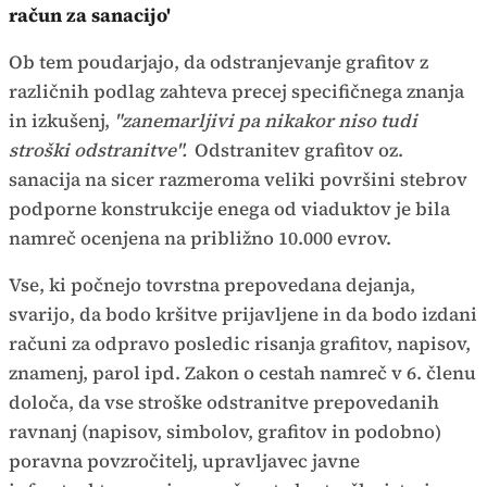
račun za sanacijo'
Ob tem poudarjajo, da odstranjevanje grafitov z
različnih podlag zahteva precej specifičnega znanja
in izkušenj,
"zanemarljivi pa nikakor niso tudi
stroški odstranitve".
Odstranitev grafitov oz.
sanacija na sicer razmeroma veliki površini stebrov
podporne konstrukcije enega od viaduktov je bila
namreč ocenjena na približno 10.000 evrov.
Vse, ki počnejo tovrstna prepovedana dejanja,
svarijo, da bodo kršitve prijavljene in da bodo izdani
računi za odpravo posledic risanja grafitov, napisov,
znamenj, parol ipd. Zakon o cestah namreč v 6. členu
določa, da vse stroške odstranitve prepovedanih
ravnanj (napisov, simbolov, grafitov in podobno)
poravna povzročitelj, upravljavec javne