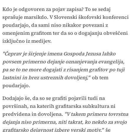
Kdo je odgovoren za pojav zapisa? To se sedaj
sprašuje marsikdo. V Slovenski škofovski konferenci
poudarjajo, da sami niso nikakor povezani z
omenjenim grafitom ter da so o dogajanju obveščeni
izključno iz medijev.
"Čeprav je širjenje imena Gospoda Jezusa lahko
povsem primerno dejanje oznanjevanja evangelija,
pa se to ne more dogajati z risanjem grafitov po tuji
lastnini in brez ustreznih dovoljenj,"
ob tem
poudarjajo.
Dodajajo še, da so se grafiti pojavili tudi na
površinah, na katerih grafitarska subkultura ni
predvidena in dovoljena.
"V takem primeru tovrstna
dejanja niso primerna, niti takrat, ko nekdo za svojo
grafitarsko dejavnost izbere verski motiv,"
še