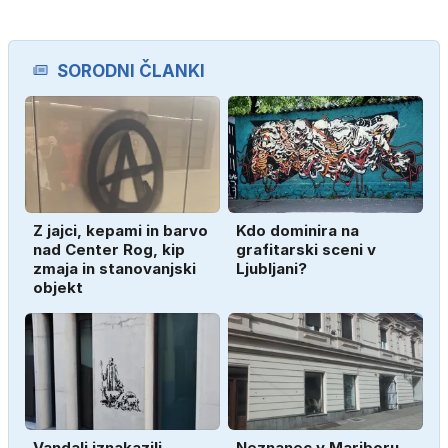
SORODNI ČLANKI
Z jajci, kepami in barvo
Kdo dominira na
nad Center Rog, kip
grafitarski sceni v
zmaja in stanovanjski
Ljubljani?
objekt
Vandali iznakazili
Neznanec v Mariboru