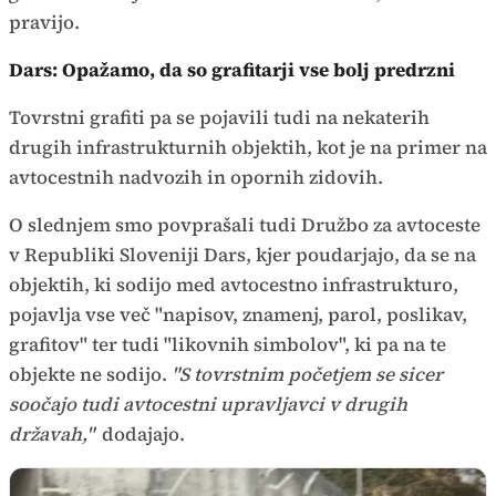
pravijo.
Dars: Opažamo, da so grafitarji vse bolj predrzni
Tovrstni grafiti pa se pojavili tudi na nekaterih
drugih infrastrukturnih objektih, kot je na primer na
avtocestnih nadvozih in opornih zidovih.
O slednjem smo povprašali tudi Družbo za avtoceste
v Republiki Sloveniji Dars, kjer poudarjajo, da se na
objektih, ki sodijo med avtocestno infrastrukturo,
pojavlja vse več "napisov, znamenj, parol, poslikav,
grafitov" ter tudi "likovnih simbolov", ki pa na te
objekte ne sodijo.
"S tovrstnim početjem se sicer
soočajo tudi avtocestni upravljavci v drugih
državah,"
dodajajo.