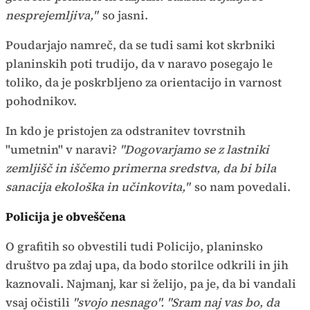
nesprejemljiva,"
so jasni.
Poudarjajo namreč, da se tudi sami kot skrbniki
planinskih poti trudijo, da v naravo posegajo le
toliko, da je poskrbljeno za orientacijo in varnost
pohodnikov.
In kdo je pristojen za odstranitev tovrstnih
"umetnin" v naravi?
"Dogovarjamo se z lastniki
zemljišč in iščemo primerna sredstva, da bi bila
sanacija ekološka in učinkovita,"
so nam povedali.
Policija je obveščena
O grafitih so obvestili tudi Policijo, planinsko
društvo pa zdaj upa, da bodo storilce odkrili in jih
kaznovali. Najmanj, kar si želijo, pa je, da bi vandali
vsaj očistili
"svojo nesnago". "Sram naj vas bo, da