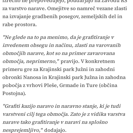
izrecno ne prepovedujejo, poudarjajo na Zavodu RS
za varstvo narave. Omejitve so namreč vezane zlasti
na izvajanje gradbenih posegov, zemeljskih del in
rabe prostora.
"Ne glede na to pa menimo, da je grafitiranje v
izvedenem obsegu in načinu, zlasti na varovanih
območjih narave, kot so na primer zavarovana
območja, neprimerno,"
pravijo. V konkretnem
primeru gre za Krajinski park Južni in zahodni
obronki Nanosa in Krajinski park Južna in zahodna
pobočja z vrhovi Pleše, Grmade in Ture (občina
Postojna).
"Grafiti kazijo naravo in naravno stanje, ki je tudi
varstveni cilj tega območja. Zato je z vidika varstva
narave tako grafitiranje v naravi na splošno
nesprejemljivo,"
dodajajo.