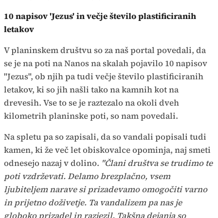
10 napisov 'Jezus' in večje število plastificiranih
letakov
V planinskem društvu so za naš portal povedali, da
se je na poti na Nanos na skalah pojavilo 10 napisov
"Jezus", ob njih pa tudi večje število plastificiranih
letakov, ki so jih našli tako na kamnih kot na
drevesih. Vse to se je raztezalo na okoli dveh
kilometrih planinske poti, so nam povedali.
Na spletu pa so zapisali, da so vandali popisali tudi
kamen, ki že več let obiskovalce opominja, naj smeti
odnesejo nazaj v dolino.
"Člani društva se trudimo te
poti vzdrževati. Delamo brezplačno, vsem
ljubiteljem narave si prizadevamo omogočiti varno
in prijetno doživetje. Ta vandalizem pa nas je
globoko prizadel in razjezil. Takšna dejanja so