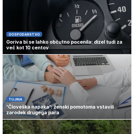
GOSPODARSTVO
Goriva bi se lahko občutno pocenila: dizel tudi za
več kot 10 centov
TUJINA
'Človeška napaka': ženski pomotoma vstavili
zarodek drugega para