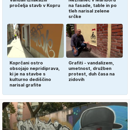
pročelja stavb v Kopru
na fasade, table in po
tleh narisal zelene
srčke
Koprčani ostro
Grafiti - vandalizem,
obsojajo nepridiprava,
umetnost, družben
ki je na stavbe s
protest, duh časa na
kulturno dediščino
zidovih
narisal grafite