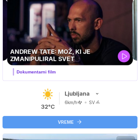
Ljubljana
6km/h
SV
32°C
VREME