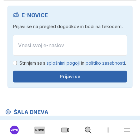
E-NOVICE
Prijavi se na pregled dogodkov in bodi na tekočem.
Strinjam se s
splošnimi pogoji
in
politiko zasebnosti
.
Prijavi se
ŠALA DNEVA
Desetletni Jure je prišel domov ves raztrgan in
mama se je razjezila: "Kaj misliš, da ti bom vsak