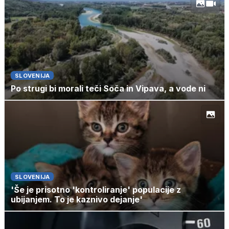
SLOVENIJA
Po strugi bi morali teči Soča in Vipava, a vode ni
SLOVENIJA
'Še je prisotno 'kontroliranje' populacije z
ubijanjem. To je kaznivo dejanje'