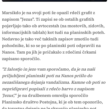
način
Time
Marsikdo je na svoji poti že opazil rdeči grafit z
napisom "Jezus". Ti zapisi se ob ostalih grafitih
pojavljajo tako ob avtocestah (na mostovih, zidovih,
informacijskih tablah) kot tudi na planinskih poteh.
Nedavno je tako več takšnih zapisov zmotilo tudi
pohodnike, ki so se po planinski poti odpravili na
Nanos. Tam pa jih je pričakalo z rdečimi črkami
zapisano sporočilo.
"Z žalostjo in jezo vam sporočamo, da je na naši
priljubljeni planinski poti na Nanos prišlo do
nezaslišanega dejanja vandalizma. Kamne ob poti so
nepridipravi popisali z rdečo barvo z napisom
'Jezus',"
je na družbenem omrežju sporočilo
Planinsko društvo Postojna, ki je ob tem opozorilo,
da tovrstna dejanja ne le skrunijo planinsko pot,