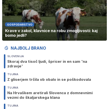
GOSPODARSTVO
Krave v zakol, klavnice na robu zmogljivosti: kaj
bomo jedli?
NAJBOLJ BRANO
SLOVENIJA
Skoraj dva tisoč ljudi, špricer in en sam 'na
zdravje'
TUJINA
Z gliserjem trčila ob obalo in se poškodovala
TUJINA
Na Hrvaškem aretirali Slovenca z domnevnimi
vezmi do škaljarskega klana
TUJINA