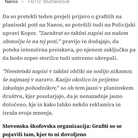
Nanos
FOTO: Shutterstock
Da so pretekli teden prejeli prijavo o grafitih na
planinski poti na Nanos, so potrdili tudi na Policijski
upravi Koper.
"Zaenkrat so takšni napisi na našem
območju le na tej poti,"
pravijo in dodajajo, da
poteka intenzivna preiskava, po njenem zaključku pa
da bodo zoper storilce tudi ustrezno ukrepali.
"Neestetski napisi v takšni obliki ne sodijo nikamor,
še najmanj v naravo. Kazijo okolico in prijetno
izkušnjo pohodnikov,"
so ob tem jasni v planinskem
društvu, kjer poudarjajo, da je nenazadnje jasno
določeno, kje in kako lahko nekdo reklamira in
izraža svoja mnenja.
Slovenska škofovska organizacija: Grafiti so se
pojavili tam, kjer to ni dovoljeno