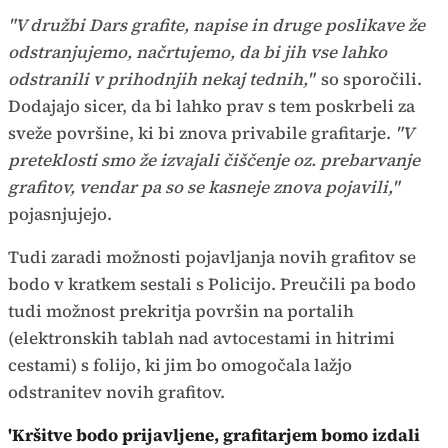
"V družbi Dars grafite, napise in druge poslikave že
odstranjujemo, načrtujemo, da bi jih vse lahko
odstranili v prihodnjih nekaj tednih,"
so sporočili.
Dodajajo sicer, da bi lahko prav s tem poskrbeli za
sveže površine, ki bi znova privabile grafitarje.
"V
preteklosti smo že izvajali čiščenje oz. prebarvanje
grafitov, vendar pa so se kasneje znova pojavili,"
pojasnjujejo.
Tudi zaradi možnosti pojavljanja novih grafitov se
bodo v kratkem sestali s Policijo. Preučili pa bodo
tudi možnost prekritja površin na portalih
(elektronskih tablah nad avtocestami in hitrimi
cestami) s folijo, ki jim bo omogočala lažjo
odstranitev novih grafitov.
'Kršitve bodo prijavljene, grafitarjem bomo izdali