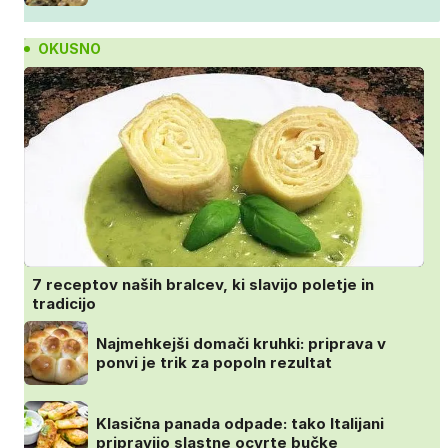
OKUSNO
7 receptov naših bralcev, ki slavijo poletje in
tradicijo
Najmehkejši domači kruhki: priprava v
ponvi je trik za popoln rezultat
Klasična panada odpade: tako Italijani
pripravijo slastne ocvrte bučke