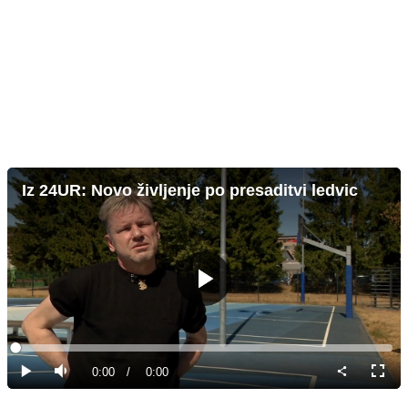
Iz 24UR: Novo življenje po presaditvi ledvic
Predvajaj
Loaded
:
0%
Current
0:00
/
Duration
0:00
Predvajaj
Tiho
Celoz
način
Time