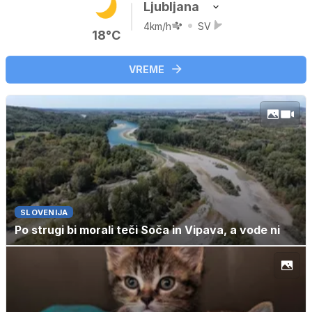
Ljubljana
4km/h
SV
18°C
VREME
SLOVENIJA
Po strugi bi morali teči Soča in Vipava, a vode ni