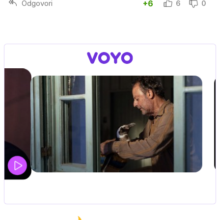
Odgovori
+6
6
0
UEFA SUPERPOKAL
V živo na VOYO: sreda ob 20.30