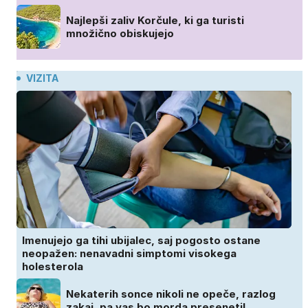
Najlepši zaliv Korčule, ki ga turisti
množično obiskujejo
VIZITA
Imenujejo ga tihi ubijalec, saj pogosto ostane
neopažen: nenavadni simptomi visokega
holesterola
Nekaterih sonce nikoli ne opeče, razlog
zakaj, pa vas bo morda presenetil