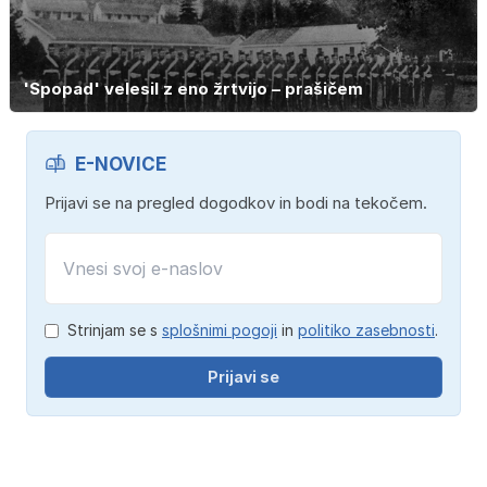
'Spopad' velesil z eno žrtvijo – prašičem
E-NOVICE
Prijavi se na pregled dogodkov in bodi na tekočem.
Strinjam se s
splošnimi pogoji
in
politiko zasebnosti
.
Prijavi se