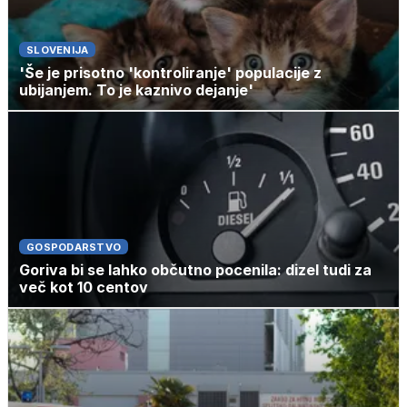
SLOVENIJA
'Še je prisotno 'kontroliranje' populacije z
ubijanjem. To je kaznivo dejanje'
GOSPODARSTVO
Goriva bi se lahko občutno pocenila: dizel tudi za
več kot 10 centov