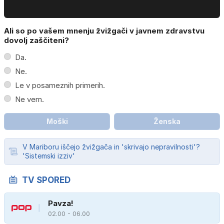
Ali so po vašem mnenju žvižgači v javnem zdravstvu
dovolj zaščiteni?
Da.
Ne.
Le v posameznih primerih.
Ne vem.
Moški
Ženska
V Mariboru iščejo žvižgača in 'skrivajo nepravilnosti'?
'Sistemski izziv'
TV SPORED
Pavza!
02.00 - 06.00