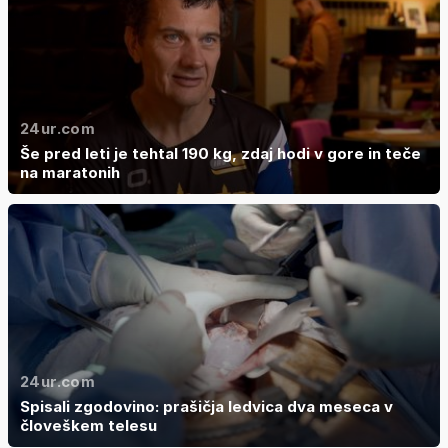
24ur.com
Še pred leti je tehtal 190 kg, zdaj hodi v gore in teče
na maratonih
24ur.com
Spisali zgodovino: prašičja ledvica dva meseca v
človeškem telesu