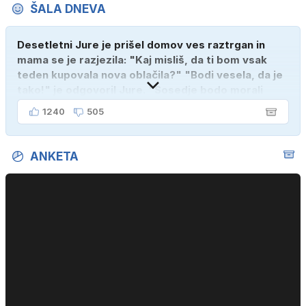
ŠALA DNEVA
Desetletni Jure je prišel domov ves raztrgan in
mama se je razjezila: "Kaj misliš, da ti bom vsak
teden kupovala nova oblačila?" "Bodi vesela, da je
tako!" je odgovoril Jure. "Sosedje bodo morali
kupiti novega sina, tako sem ga prebutal!"
1240
505
ANKETA