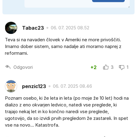
Tabac23
06. 07. 2025 08.52
Teva si na navaden človek v Ameriki ne more privoščiti.
Imamo dober sistem, samo nadalje ati moramo naprej z
reformami.
Odgovori
+2
3
1
penzic123
06. 07. 2025 08.46
Poznam osebo, ki že leta in leta (po moje že 10 let) hodi na
dializo z eno okvarjen ledvico, natedi vse preglede, ki
trajajo nekaj let in ko končno naredi vse preglede,
ugotovijo, da so izvidi prvih pregledom že zastareli. In spet
vse na novo... Katastrofa.