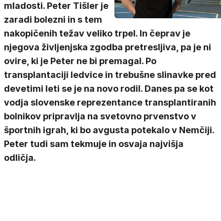
mladosti. Peter Tišler je
zaradi bolezni in s tem
nakopičenih težav veliko trpel. In čeprav je
njegova življenjska zgodba pretresljiva, pa je ni
ovire, ki je Peter ne bi premagal. Po
transplantaciji ledvice in trebušne slinavke pred
devetimi leti se je na novo rodil. Danes pa se kot
vodja slovenske reprezentance transplantiranih
bolnikov pripravlja na svetovno prvenstvo v
športnih igrah, ki bo avgusta potekalo v Nemčiji.
Peter tudi sam tekmuje in osvaja najvišja
odličja.