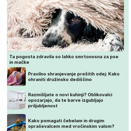
Ta pogosta zdravila so lahko smrtonosna za pse
in mačke
Pravilno shranjevanje prešitih odej: Kako
ohraniti družinsko dediščino
Razmišljate o novi kuhinji? Oblikovalci
opozarjajo, da te barve izgubljajo
priljubljenost
Kako pomagati čebelam in drugim
opraševalcem med vročinskim valom?