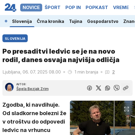
NOVICE
ŠPORT
POP IN
POPKAST
VREME
Slovenija
Črna kronika
Tujina
Gospodarstvo
Znano
SLOVENIJA
Po presaditvi ledvic se je na novo
rodil, danes osvaja najvišja odličja
Ljubljana, 06. 07. 2025 08.00
1 min branja
2
AVTOR:
Špela Bezjak Zrim
Zgodba, ki navdihuje.
Od sladkorne bolezni že
v otroštvu do odpovedi
ledvic na vrhuncu