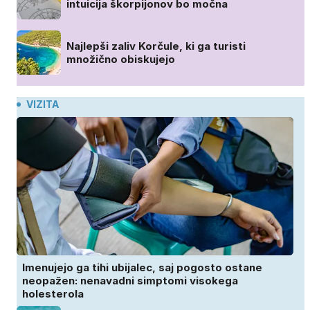
intuicija škorpijonov bo močna
Najlepši zaliv Korčule, ki ga turisti
množično obiskujejo
VIZITA
Imenujejo ga tihi ubijalec, saj pogosto ostane
neopažen: nenavadni simptomi visokega
holesterola