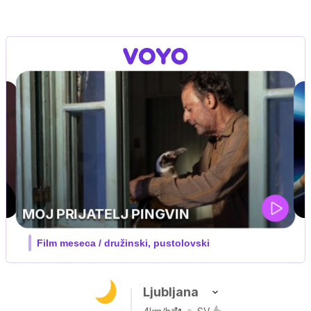
UEFA SUPERPOKAL
V živo na VOYO: sreda ob 20.30
Ljubljana