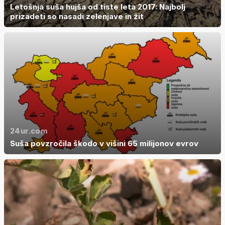
Letošnja suša hujša od tiste leta 2017: Najbolj
prizadeti so nasadi zelenjave in žit
24ur.com
Suša povzročila škodo v višini 65 milijonov evrov