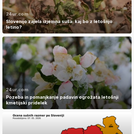
24ur.com
Slovenijo zajela izjemna suša: kaj bo z letošnjo
letino?
24ur.com
Pozeba in pomanjkanje padavin ogrožata letošnji
kmetijski pridelek