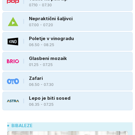
07.10 - 07.30
Nepraktični šaljivci
07.00 - 07.20
Poletje v vinogradu
06.50 - 08.25
Glasbeni mozaik
01.25 - 07.25
Zafari
06.50 - 07.30
Lepo je biti sosed
06.35 - 07.25
BIBALEZE