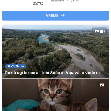
4km/h
SV
22°C
VREME
SLOVENIJA
Po strugi bi morali teči Soča in Vipava, a vode ni