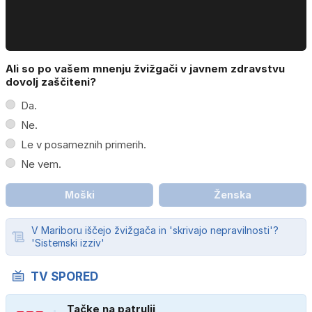
Ali so po vašem mnenju žvižgači v javnem zdravstvu
dovolj zaščiteni?
Da.
Ne.
Le v posameznih primerih.
Ne vem.
Moški
Ženska
V Mariboru iščejo žvižgača in 'skrivajo nepravilnosti'?
'Sistemski izziv'
TV SPORED
Tačke na patrulji