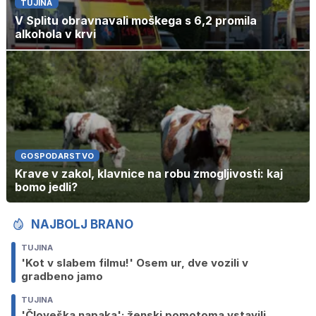
TUJINA
V Splitu obravnavali moškega s 6,2 promila
alkohola v krvi
GOSPODARSTVO
Krave v zakol, klavnice na robu zmogljivosti: kaj
bomo jedli?
NAJBOLJ BRANO
TUJINA
'Kot v slabem filmu!' Osem ur, dve vozili v
gradbeno jamo
TUJINA
'Človeška napaka': ženski pomotoma vstavili