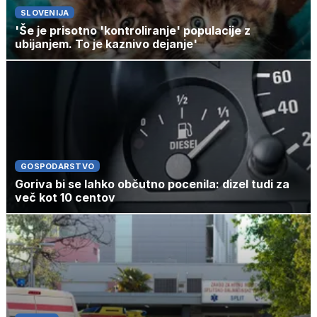
SLOVENIJA
'Še je prisotno 'kontroliranje' populacije z
ubijanjem. To je kaznivo dejanje'
GOSPODARSTVO
Goriva bi se lahko občutno pocenila: dizel tudi za
več kot 10 centov