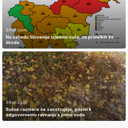
24ur.com
Na vzhodu Slovenije izjemna suša, na pridelkih že
škoda
24ur.com
Sušne razmere se zaostrujejo, pozivi k
odgovornemu ravnanju s pitno vodo