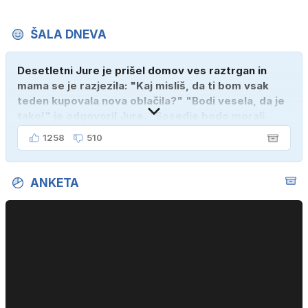
ŠALA DNEVA
Desetletni Jure je prišel domov ves raztrgan in
mama se je razjezila: "Kaj misliš, da ti bom vsak
teden kupovala nova oblačila?" "Bodi vesela, da je
tako!" je odgovoril Jure. "Sosedje bodo morali
kupiti novega sina, tako sem ga prebutal!"
1258
510
ANKETA