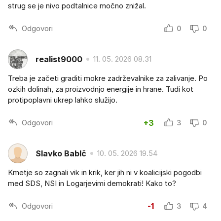
strug se je nivo podtalnice močno znižal.
Odgovori
0
0
realist9000
11. 05. 2026 08.31
Treba je začeti graditi mokre zadrževalnike za zalivanje. Po
ozkih dolinah, za proizvodnjo energije in hrane. Tudi kot
protipoplavni ukrep lahko služijo.
Odgovori
+3
3
0
Slavko BabIč
10. 05. 2026 19.54
Kmetje so zagnali vik in krik, ker jih ni v koalicijski pogodbi
med SDS, NSI in Logarjevimi demokrati! Kako to?
Odgovori
-1
3
4