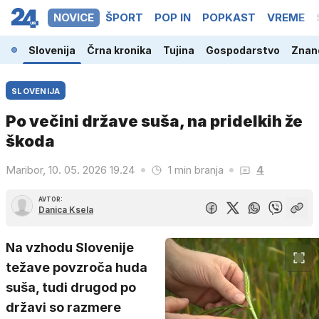
NOVICE
ŠPORT
POP IN
POPKAST
VREME
Slovenija
Črna kronika
Tujina
Gospodarstvo
Znano
SLOVENIJA
Po večini države suša, na pridelkih že
škoda
Maribor, 10. 05. 2026 19.24
1 min branja
4
AVTOR:
Danica Ksela
Na vzhodu Slovenije
težave povzroča huda
suša, tudi drugod po
državi so razmere