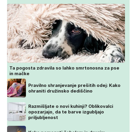
Ta pogosta zdravila so lahko smrtonosna za pse
in mačke
Pravilno shranjevanje prešitih odej: Kako
ohraniti družinsko dediščino
Razmišljate o novi kuhinji? Oblikovalci
opozarjajo, da te barve izgubljajo
priljubljenost