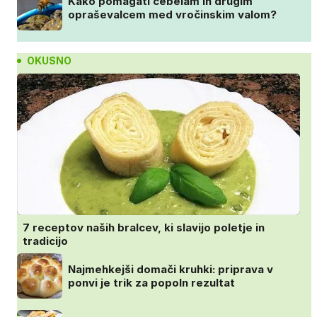
Kako pomagati čebelam in drugim
opraševalcem med vročinskim valom?
OKUSNO
7 receptov naših bralcev, ki slavijo poletje in
tradicijo
Najmehkejši domači kruhki: priprava v
ponvi je trik za popoln rezultat