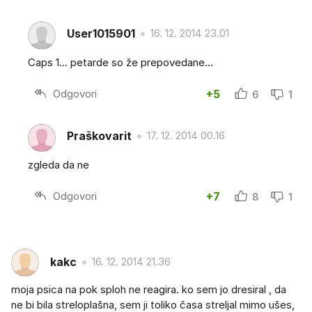
User1015901
16. 12. 2014 23.01
Caps 1... petarde so že prepovedane...
Odgovori
+5
6
1
Praškovarit
17. 12. 2014 00.16
zgleda da ne
Odgovori
+7
8
1
kakc
16. 12. 2014 21.36
moja psica na pok sploh ne reagira. ko sem jo dresiral , da
ne bi bila streloplašna, sem ji toliko časa streljal mimo ušes,