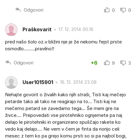
Odgovori
0
0
Praškovarit
17. 12. 2014 00.16
pred našo šolo oz.v bližini nje je že nekomu fejst prste
osmodlo.........pravilno!!
Odgovori
+6
9
3
User1015901
16. 12. 2014 23.08
Nehajte govorit o živalih kako njih straši, Tisti kaj mečejo
petarde tako ali tako ne reagirajo na to... Tisti kaj ne
mečemo petard se zavedamo tega... Še meni gre na
živce.... Prepovedati vse pirotehniko ognjemete pa naj
delajo le pirotehniki in organizirano spuščajo rakete ko
vedo kaj delajo.... Ne vem v čem je finta da norijo celi
mesec z tem ko pa grejo komu prsti so si pa najbol bogi,