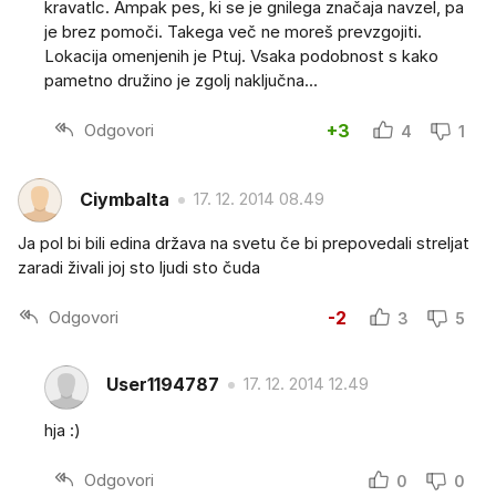
kravatlc. Ampak pes, ki se je gnilega značaja navzel, pa
je brez pomoči. Takega več ne moreš prevzgojiti.
Lokacija omenjenih je Ptuj. Vsaka podobnost s kako
pametno družino je zgolj naključna...
Odgovori
+3
4
1
Ciymbalta
17. 12. 2014 08.49
Ja pol bi bili edina država na svetu če bi prepovedali streljat
zaradi živali joj sto ljudi sto čuda
Odgovori
-2
3
5
User1194787
17. 12. 2014 12.49
hja :)
Odgovori
0
0