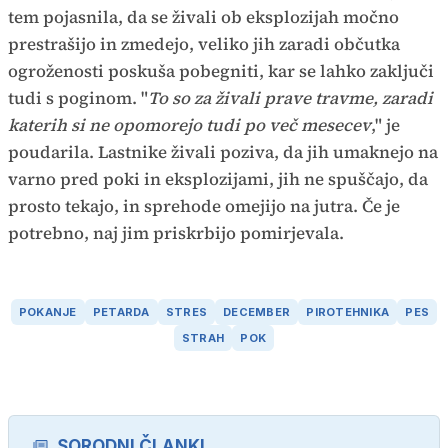
tem pojasnila, da se živali ob eksplozijah močno
prestrašijo in zmedejo, veliko jih zaradi občutka
ogroženosti poskuša pobegniti, kar se lahko zaključi
tudi s poginom. "
To so za živali prave travme, zaradi
katerih si ne opomorejo tudi po več mesecev
," je
poudarila. Lastnike živali poziva, da jih umaknejo na
varno pred poki in eksplozijami, jih ne spuščajo, da
prosto tekajo, in sprehode omejijo na jutra. Če je
potrebno, naj jim priskrbijo pomirjevala.
POKANJE
PETARDA
STRES
DECEMBER
PIROTEHNIKA
PES
STRAH
POK
SORODNI ČLANKI