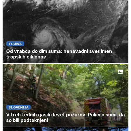
TUJINA
Od vrabca do dim suma: nenavadni svet imen
tropskih ciklonov
SLOVENIJA
V treh tednih gasili devet požarov: Policija sumi, da
so bili podtaknjeni