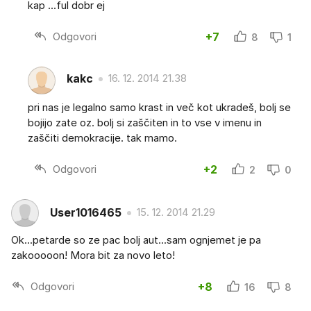
kap ...ful dobr ej
Odgovori
+7
8
1
kakc
16. 12. 2014 21.38
pri nas je legalno samo krast in več kot ukradeš, bolj se
bojijo zate oz. bolj si zaščiten in to vse v imenu in
zaščiti demokracije. tak mamo.
Odgovori
+2
2
0
User1016465
15. 12. 2014 21.29
Ok...petarde so ze pac bolj aut...sam ognjemet je pa
zakooooon! Mora bit za novo leto!
Odgovori
+8
16
8