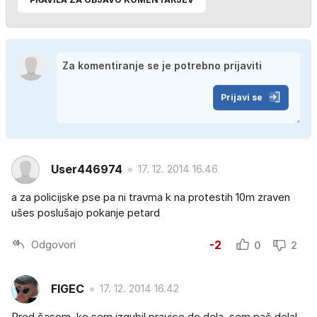
Prijavi se
User446974
17. 12. 2014 16.46
a za policijske pse pa ni travma k na protestih 10m zraven
ušes poslušajo pokanje petard
Odgovori
-2
0
2
FIGEC
17. 12. 2014 16.42
Pred časom, ko sem izgubil pravico do dela, sem pač delal