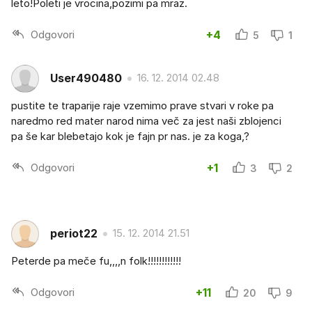
leto!Poleti je vrocina,pozimi pa mraz.
Odgovori
+4
5
1
User490480
16. 12. 2014 02.48
pustite te traparije raje vzemimo prave stvari v roke pa
naredmo red mater narod nima več za jest naši zblojenci
pa še kar blebetajo kok je fajn pr nas. je za koga,?
Odgovori
+1
3
2
periot22
15. 12. 2014 21.51
Peterde pa meče fu,,,,n folk!!!!!!!!!!!!
Odgovori
+11
20
9