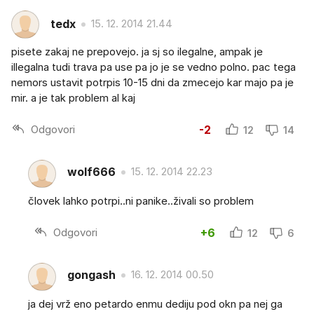
tedx
15. 12. 2014 21.44
pisete zakaj ne prepovejo. ja sj so ilegalne, ampak je
illegalna tudi trava pa use pa jo je se vedno polno. pac tega
nemors ustavit potrpis 10-15 dni da zmecejo kar majo pa je
mir. a je tak problem al kaj
Odgovori
-2
12
14
wolf666
15. 12. 2014 22.23
človek lahko potrpi..ni panike..živali so problem
Odgovori
+6
12
6
gongash
16. 12. 2014 00.50
ja dej vrž eno petardo enmu dediju pod okn pa nej ga