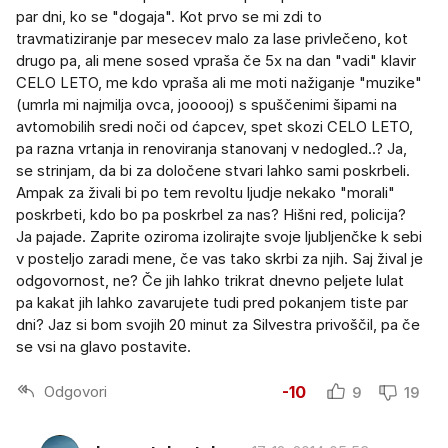
par dni, ko se "dogaja". Kot prvo se mi zdi to
travmatiziranje par mesecev malo za lase privlečeno, kot
drugo pa, ali mene sosed vpraša če 5x na dan "vadi" klavir
CELO LETO, me kdo vpraša ali me moti nažiganje "muzike"
(umrla mi najmilja ovca, joooooj) s spuščenimi šipami na
avtomobilih sredi noči od ćapcev, spet skozi CELO LETO,
pa razna vrtanja in renoviranja stanovanj v nedogled..? Ja,
se strinjam, da bi za določene stvari lahko sami poskrbeli.
Ampak za živali bi po tem revoltu ljudje nekako "morali"
poskrbeti, kdo bo pa poskrbel za nas? Hišni red, policija?
Ja pajade. Zaprite oziroma izolirajte svoje ljubljenčke k sebi
v posteljo zaradi mene, če vas tako skrbi za njih. Saj žival je
odgovornost, ne? Če jih lahko trikrat dnevno peljete lulat
pa kakat jih lahko zavarujete tudi pred pokanjem tiste par
dni? Jaz si bom svojih 20 minut za Silvestra privoščil, pa če
se vsi na glavo postavite.
Odgovori
-10
9
19