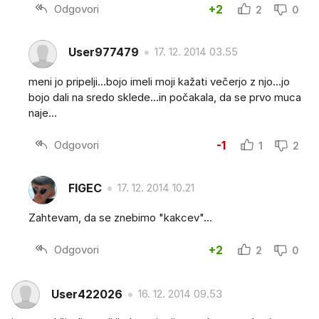
Odgovori
+2
2
0
User977479
17. 12. 2014 03.55
meni jo pripelji...bojo imeli moji kažati večerjo z njo...jo
bojo dali na sredo sklede...in počakala, da se prvo muca
naje...
Odgovori
-1
1
2
FIGEC
17. 12. 2014 10.21
Zahtevam, da se znebimo "kakcev"...
Odgovori
+2
2
0
User422026
16. 12. 2014 09.53