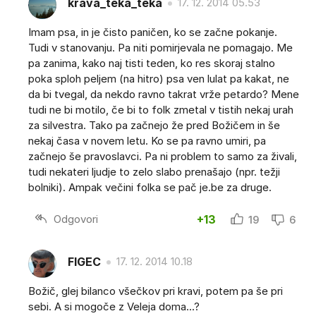
krava_teka_teka
17. 12. 2014 05.53
Imam psa, in je čisto paničen, ko se začne pokanje.
Tudi v stanovanju. Pa niti pomirjevala ne pomagajo. Me
pa zanima, kako naj tisti teden, ko res skoraj stalno
poka sploh peljem (na hitro) psa ven lulat pa kakat, ne
da bi tvegal, da nekdo ravno takrat vrže petardo? Mene
tudi ne bi motilo, če bi to folk zmetal v tistih nekaj urah
za silvestra. Tako pa začnejo že pred Božičem in še
nekaj časa v novem letu. Ko se pa ravno umiri, pa
začnejo še pravoslavci. Pa ni problem to samo za živali,
tudi nekateri ljudje to zelo slabo prenašajo (npr. težji
bolniki). Ampak večini folka se pač je.be za druge.
Odgovori
+13
19
6
FIGEC
17. 12. 2014 10.18
Božič, glej bilanco všečkov pri kravi, potem pa še pri
sebi. A si mogoče z Veleja doma...?