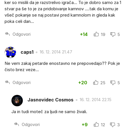
ker so mislili da je razstrelivo igrača... To je dobro samo za 1
stvar pa še to je za pridobivanje kamnov ....tak da komu je
všeč pokanje se naj postavi pred kamnolom in gleda kak
poka celi dan...
Odgovori
+14
19
5
caps1
16. 12. 2014 21.47
Ne vem zakaj petarde enostavno ne prepovedajo?? Pok je
čisto brez veze...
Odgovori
+20
25
5
Jasnovidec Cosmos
16. 12. 2014 22.15
Ja in tudi moteč za ljudi ne samo živali.
Odgovori
+9
12
3