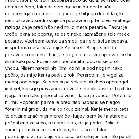
doma na črno, tako da sem dijake in študente učil
določenega predmeta. Dogodek je bil julija dopoldan, ko
sem bil ravno sredi akcije za popravne izpite, brez vsakega
razloga pa je pred hišo neki mujo metal petarde. Takrat je
vroče, okna so odprta, te pa ti neko razmaženo tele meče
petarde. Vzel sem kanto za smeti, da ne bi šel za badava,
in spotoma nesel v zabojnik še smeti. Stopil sem do
pokavca in mu rekel tiho, a strogo, da se slučajno več ne bi
slišal kaki pok. Potem sem se obrnil in počasi šel proti
vhodu. Nisem naredil niti 10m, ko mi je pod nogami tako
počilo, da mi je kanta padla z rok. Petardo mi je vrgel za
menoj pod noge. Ko sem si po sekundi ali dveh opomogel
in dojel, kaj si je pravzaprav dovolil, sem bliskovito stopil do
njega in mu tako pripeljal za vuho, da se je vsedel. Potem je
bil mir. Popoldan pa me je pred hišo napadel še njegov
foter in mi grozil, da me bo fkup zlamal. Ker je mentaliteta
te družine značilni primerek če-furjev, sem še ta staremu
prižgal eno za vuho, a tokrat tako, da je padel. Policije
zaradi petardiranja nisem klical, ker tako ali tako
potrebujejo za reakcijo več časa kot crknjen konj. So pa bili