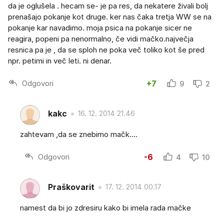
da je oglušela . hecam se- je pa res, da nekatere živali bolj
prenašajo pokanje kot druge. ker nas čaka tretja WW se na
pokanje kar navadimo. moja psica na pokanje sicer ne
reagira, popeni pa nenormalno, če vidi mačko.največja
resnica pa je , da se sploh ne poka več toliko kot še pred
npr. petimi in več leti. ni denar.
Odgovori
+7
9
2
kakc
16. 12. 2014 21.46
zahtevam ,da se znebimo mačk....
Odgovori
-6
4
10
Praškovarit
17. 12. 2014 00.17
namest da bi jo zdresiru kako bi imela rada mačke