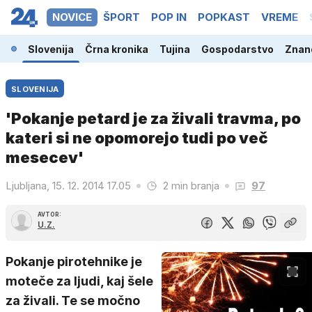
NOVICE
ŠPORT
POP IN
POPKAST
VREME
Slovenija
Črna kronika
Tujina
Gospodarstvo
Znano
SLOVENIJA
'Pokanje petard je za živali travma, po
kateri si ne opomorejo tudi po več
mesecev'
Ljubljana, 15. 12. 2014 17.05
2 min branja
97
AVTOR:
U.Z.
Pokanje pirotehnike je
moteče za ljudi, kaj šele
za živali. Te se močno