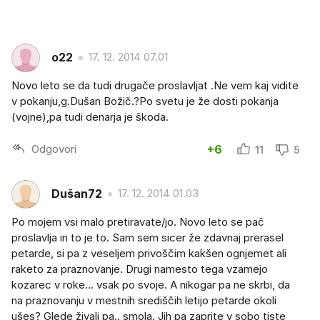
o22
17. 12. 2014 07.01
Novo leto se da tudi drugače proslavljat .Ne vem kaj vidite
v pokanju,g.Dušan Božič.?Po svetu je že dosti pokanja
(vojne),pa tudi denarja je škoda.
Odgovori
+6
11
5
Dušan72
17. 12. 2014 01.03
Po mojem vsi malo pretiravate/jo. Novo leto se pač
proslavlja in to je to. Sam sem sicer že zdavnaj prerasel
petarde, si pa z veseljem privoščim kakšen ognjemet ali
raketo za praznovanje. Drugi namesto tega vzamejo
kozarec v roke... vsak po svoje. A nikogar pa ne skrbi, da
na praznovanju v mestnih središčih letijo petarde okoli
ušes? Glede živali pa.. smola. Jih pa zaprite v sobo tiste