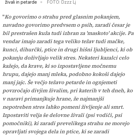
živali in petarde
FOTO: Dzzz Lj
"
Ko govorimo o strahu pred glasnim pokanjem,
navadno govorimo predvsem o psih, zaradi česar je
bil prestrašen kuža tudi izbran za 'maskoto' akcije. Pa
vendar imajo zaradi tega veliko težav tudi mačke,
kunci, dihurčki, ptice in drugi hišni ljubljenci, ki ob
pokanju doživljajo velik stres. Nekateri kazalci celo
kažejo, da krave, ki so izpostavljene močnemu
hrupu, dajejo manj mleka, podobno kokoši dajejo
manj jajc. Še večjo težavo petarde in ognjemeti
povzročajo divjim živalim, pri katerih v teh dneh, ko
v naravi primanjkuje hrane, že najmanjši
nepotreben stres lahko pomeni življenje ali smrt.
Izpostaviti velja še delovne živali (psi vodiči, psi
pomočniki), ki zaradi prevelikega strahu ne morejo
opravljati svojega dela in ptice, ki se zaradi