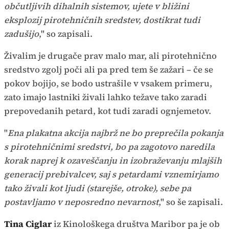
občutljivih dihalnih sistemov, ujete v bližini
eksplozij pirotehničnih sredstev, dostikrat tudi
zadušijo
," so zapisali.
Živalim je drugače prav malo mar, ali pirotehnično
sredstvo zgolj poči ali pa pred tem še zažari – če se
pokov bojijo, se bodo ustrašile v vsakem primeru,
zato imajo lastniki živali lahko težave tako zaradi
prepovedanih petard, kot tudi zaradi ognjemetov.
"
Ena plakatna akcija najbrž ne bo preprečila pokanja
s pirotehničnimi sredstvi, bo pa zagotovo naredila
korak naprej k ozaveščanju in izobraževanju mlajših
generacij prebivalcev, saj s petardami vznemirjamo
tako živali kot ljudi (starejše, otroke), sebe pa
postavljamo v neposredno nevarnost
," so še zapisali.
Tina Ciglar
iz Kinološkega društva Maribor pa je ob