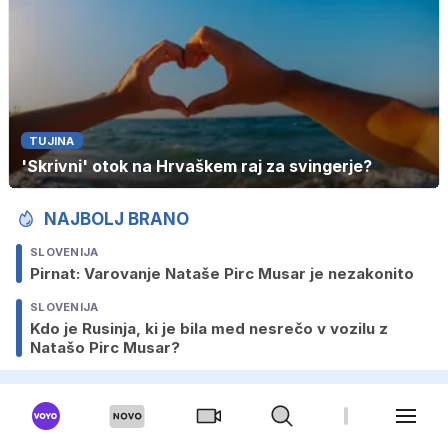
TUJINA
'Skrivni' otok na Hrvaškem raj za svingerje?
NAJBOLJ BRANO
SLOVENIJA
Pirnat: Varovanje Nataše Pirc Musar je nezakonito
SLOVENIJA
Kdo je Rusinja, ki je bila med nesrečo v vozilu z
Natašo Pirc Musar?
SLOVENIJA
Kdo si najbolj mane roke ob obisku Dončićevih
Lakersov v Sloveniji?