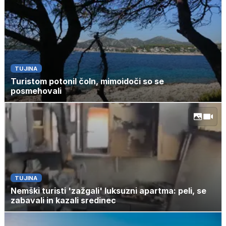
TUJINA
Turistom potonil čoln, mimoidoči so se
posmehovali
TUJINA
Nemški turisti 'zažgali' luksuzni apartma: peli, se
zabavali in kazali sredinec