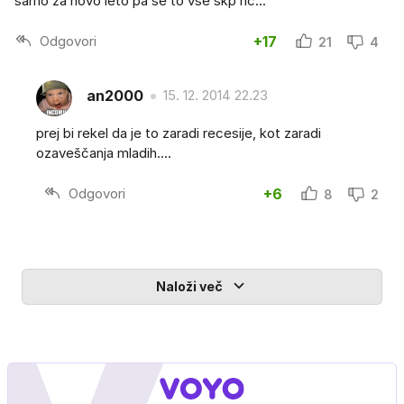
samo za novo leto pa še to vse skp nč...
Odgovori
+17
21
4
an2000
15. 12. 2014 22.23
prej bi rekel da je to zaradi recesije, kot zaradi
ozaveščanja mladih....
Odgovori
+6
8
2
Naloži več