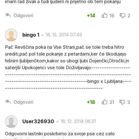
imam rad živali a tudi ljudem ni prijetno ob tem pokanju
Odgovori
+14
16
2
bingo 1
16. 12. 2014 07.49
Pač Revščina poka na Vse Strani,pač se tole treba hitro
urediti,pač pol tole pokanje z petardami,ker če škodujejo
hišnim ljubljenčkom,kakor so ubogi ljubi Dojenčki,Otročki,in
saterjši Upokojenci vse tole Doživljavajo------------------
----------------------------------------------------------
--------------------------------------bingo x Ljubljana----
---------------------------------------------
Odgovori
+18
21
3
User326930
16. 12. 2014 06.51
Odgovorni lastniki poskrbimo za svoje pse cez celo