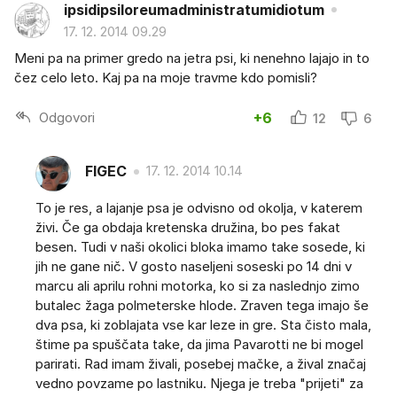
ipsidipsiloreumadministratumidiotum
17. 12. 2014 09.29
Meni pa na primer gredo na jetra psi, ki nenehno lajajo in to
čez celo leto. Kaj pa na moje travme kdo pomisli?
Odgovori
+6
12
6
FIGEC
17. 12. 2014 10.14
To je res, a lajanje psa je odvisno od okolja, v katerem
živi. Če ga obdaja kretenska družina, bo pes fakat
besen. Tudi v naši okolici bloka imamo take sosede, ki
jih ne gane nič. V gosto naseljeni soseski po 14 dni v
marcu ali aprilu rohni motorka, ko si za naslednjo zimo
butalec žaga polmeterske hlode. Zraven tega imajo še
dva psa, ki zoblajata vse kar leze in gre. Sta čisto mala,
štime pa spuščata take, da jima Pavarotti ne bi mogel
parirati. Rad imam živali, posebej mačke, a žival značaj
vedno povzame po lastniku. Njega je treba "prijeti" za