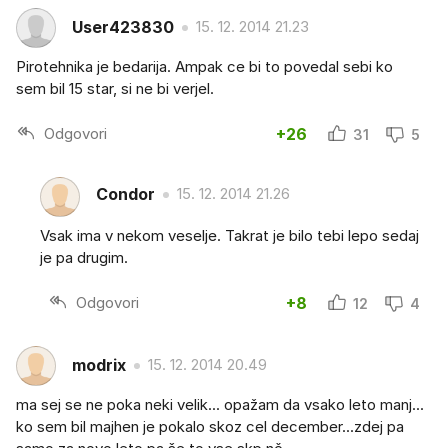
User423830
15. 12. 2014 21.23
Pirotehnika je bedarija. Ampak ce bi to povedal sebi ko
sem bil 15 star, si ne bi verjel.
Odgovori
+26
31
5
Condor
15. 12. 2014 21.26
Vsak ima v nekom veselje. Takrat je bilo tebi lepo sedaj
je pa drugim.
Odgovori
+8
12
4
modrix
15. 12. 2014 20.49
ma sej se ne poka neki velik... opažam da vsako leto manj...
ko sem bil majhen je pokalo skoz cel december...zdej pa