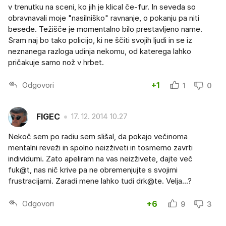
v trenutku na sceni, ko jih je klical če-fur. In seveda so
obravnavali moje "nasilniško" ravnanje, o pokanju pa niti
besede. Težišče je momentalno bilo prestavljeno name.
Sram naj bo tako policijo, ki ne ščiti svojih ljudi in se iz
neznanega razloga udinja nekomu, od katerega lahko
pričakuje samo nož v hrbet.
Odgovori
+1
1
0
FIGEC
17. 12. 2014 10.27
Nekoč sem po radiu sem slišal, da pokajo večinoma
mentalni reveži in spolno neizživeti in tosmerno zavrti
individumi. Zato apeliram na vas neizživete, dajte več
fuk@t, nas nič krive pa ne obremenjujte s svojimi
frustracijami. Zaradi mene lahko tudi drk@te. Velja...?
Odgovori
+6
9
3