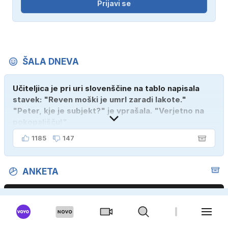
Prijavi se
ŠALA DNEVA
Učiteljica je pri uri slovenščine na tablo napisala
stavek: "Reven moški je umrl zaradi lakote."
"Peter, kje je subjekt?" je vprašala. "Verjetno na
pokopališču!"
1185
147
ANKETA