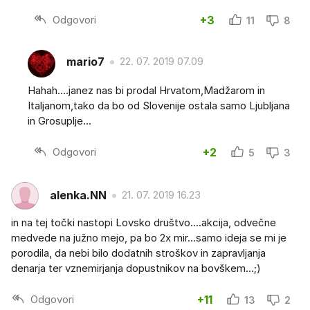
Odgovori
+3
11
8
mario7
22. 07. 2019 07.09
Hahah....janez nas bi prodal Hrvatom,Madžarom in
Italjanom,tako da bo od Slovenije ostala samo Ljubljana
in Grosuplje...
Odgovori
+2
5
3
alenka.NN
21. 07. 2019 16.23
in na tej točki nastopi Lovsko društvo....akcija, odvečne
medvede na južno mejo, pa bo 2x mir...samo ideja se mi je
porodila, da nebi bilo dodatnih stroškov in zapravljanja
denarja ter vznemirjanja dopustnikov na bovškem...;)
Odgovori
+11
13
2