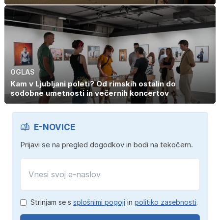
OGLAS
Kam v Ljubljani poleti? Od rimskih ostalin do
sodobne umetnosti in večernih koncertov
E-NOVICE
Prijavi se na pregled dogodkov in bodi na tekočem.
Strinjam se s
splošnimi pogoji
in
politiko zasebnosti
.