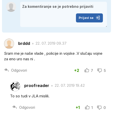
Prijavi se
brddd
22. 07. 2019 09.37
Sram me je naše vlade , policije in vojske .V slučaju vojne
za eno uro nas ni .
Odgovori
+2
7
5
proofreader
22. 07. 2019 19.42
To so tudi v JLA mislili.
Odgovori
+1
1
0