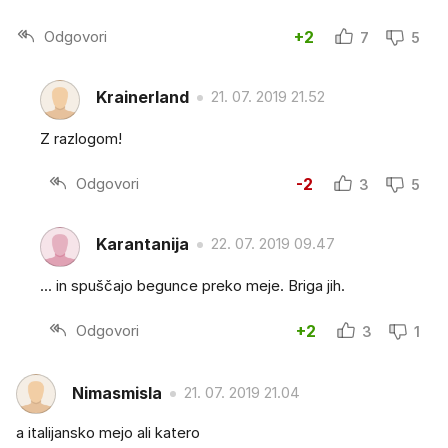
Odgovori
+2
7
5
Krainerland
21. 07. 2019 21.52
Z razlogom!
Odgovori
-2
3
5
Karantanija
22. 07. 2019 09.47
... in spuščajo begunce preko meje. Briga jih.
Odgovori
+2
3
1
Nimasmisla
21. 07. 2019 21.04
a italijansko mejo ali katero