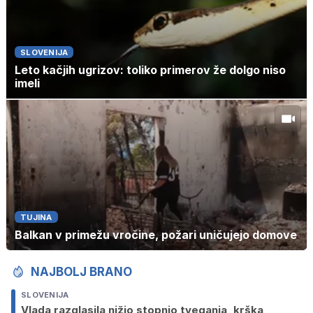
SLOVENIJA
Leto kačjih ugrizov: toliko primerov že dolgo niso
imeli
TUJINA
Balkan v primežu vročine, požari uničujejo domove
NAJBOLJ BRANO
SLOVENIJA
Vlada razglasila nižjo stopnjo tveganja, krška