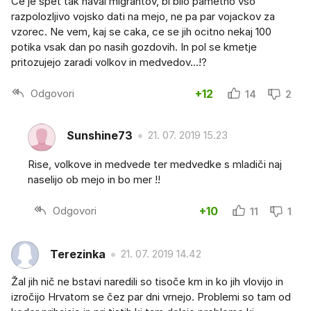
Ce je spet tak naval migrantov, bi bilo pametno vso
razpolozljivo vojsko dati na mejo, ne pa par vojackov za
vzorec. Ne vem, kaj se caka, ce se jih ocitno nekaj 100
potika vsak dan po nasih gozdovih. In pol se kmetje
pritozujejo zaradi volkov in medvedov...!?
Odgovori
+12
14
2
Sunshine73
21. 07. 2019 15.23
Rise, volkove in medvede ter medvedke s mladiči naj
naselijo ob mejo in bo mer !!
Odgovori
+10
11
1
Terezinka
21. 07. 2019 14.42
Žal jih nič ne bstavi naredili so tisoče km in ko jih vlovijo in
izročijo Hrvatom se čez par dni vrnejo. Problemi so tam od