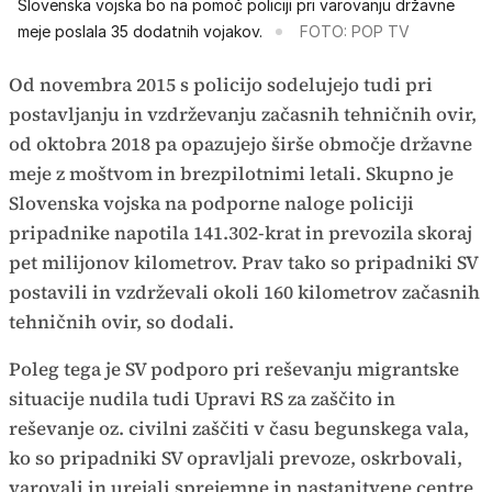
Slovenska vojska bo na pomoč policiji pri varovanju državne
meje poslala 35 dodatnih vojakov.
FOTO: POP TV
Od novembra 2015 s policijo sodelujejo tudi pri
postavljanju in vzdrževanju začasnih tehničnih ovir,
od oktobra 2018 pa opazujejo širše območje državne
meje z moštvom in brezpilotnimi letali. Skupno je
Slovenska vojska na podporne naloge policiji
pripadnike napotila 141.302-krat in prevozila skoraj
pet milijonov kilometrov. Prav tako so pripadniki SV
postavili in vzdrževali okoli 160 kilometrov začasnih
tehničnih ovir, so dodali.
Poleg tega je SV podporo pri reševanju migrantske
situacije nudila tudi Upravi RS za zaščito in
reševanje oz. civilni zaščiti v času begunskega vala,
ko so pripadniki SV opravljali prevoze, oskrbovali,
varovali in urejali sprejemne in nastanitvene centre