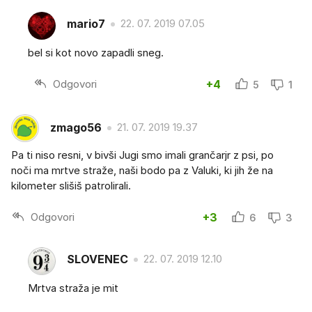
mario7
22. 07. 2019 07.05
bel si kot novo zapadli sneg.
Odgovori
+4
5
1
zmago56
21. 07. 2019 19.37
Pa ti niso resni, v bivši Jugi smo imali grančarjr z psi, po
noči ma mrtve straže, naši bodo pa z Valuki, ki jih že na
kilometer slišiš patrolirali.
Odgovori
+3
6
3
SLOVENEC
22. 07. 2019 12.10
Mrtva straža je mit