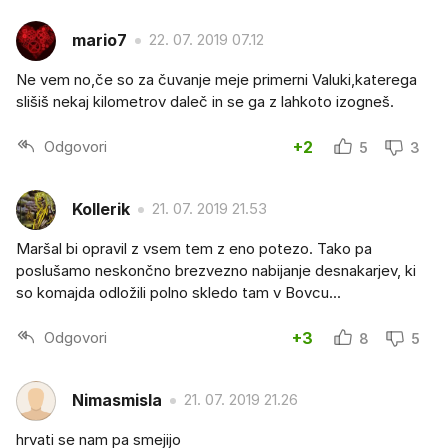
mario7
22. 07. 2019 07.12
Ne vem no,če so za čuvanje meje primerni Valuki,katerega
slišiš nekaj kilometrov daleč in se ga z lahkoto izogneš.
Odgovori
+2
5
3
Kollerik
21. 07. 2019 21.53
Maršal bi opravil z vsem tem z eno potezo. Tako pa
poslušamo neskončno brezvezno nabijanje desnakarjev, ki
so komajda odložili polno skledo tam v Bovcu...
Odgovori
+3
8
5
Nimasmisla
21. 07. 2019 21.26
hrvati se nam pa smejijo