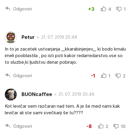
Odgovori
+3
4
1
Petur
21. 07. 2019 20.48
In to je zacetek ustvarjanja ,,,kkarabinjerjev,,, ki bodo kmalu
imeli pooblastila , po isti poti kakor redarredarstvo.vse so
to sluzbe,ki ljudstvu denar pobirajo.
Odgovori
-1
1
2
BUONcaffee
21. 07. 2019 20.46
Kot levičar sem razčaran nad tem. A je še med nami kak
levičar ali ste sami svečkarji še tu????
Odgovori
-8
2
10