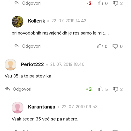
Odgovori
-2
0
2
Kollerik
22. 07. 2019 14.42
pri novodobnih razvajenčkih je res samo le mit....
Odgovori
0
0
Periot222
21. 07. 2019 18.46
Vau 35 ja to pa stevilka !
Odgovori
+3
5
2
Karantanija
22. 07. 2019 09.53
Vsak teden 35 več se pa nabere.