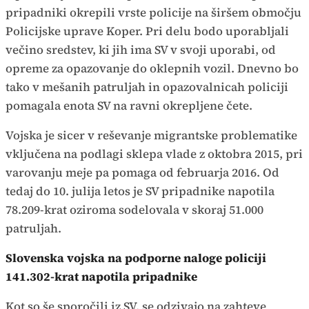
pripadniki okrepili vrste policije na širšem območju
Policijske uprave Koper. Pri delu bodo uporabljali
večino sredstev, ki jih ima SV v svoji uporabi, od
opreme za opazovanje do oklepnih vozil. Dnevno bo
tako v mešanih patruljah in opazovalnicah policiji
pomagala enota SV na ravni okrepljene čete.
Vojska je sicer v reševanje migrantske problematike
vključena na podlagi sklepa vlade z oktobra 2015, pri
varovanju meje pa pomaga od februarja 2016. Od
tedaj do 10. julija letos je SV pripadnike napotila
78.209-krat oziroma sodelovala v skoraj 51.000
patruljah.
Slovenska vojska na podporne naloge policiji
141.302-krat napotila pripadnike
Kot so še sporočili iz SV, se odzivajo na zahteve