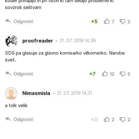
koder prihajajo in pri tistih ki tam delajo probleme ki
sovzrok selitvam
Odgovori
+5
7
2
proofreader
21. 07. 2019 14.39
SDS pa glasuje za glavno komisarko vilkomerko. Narobe
svet.
Odgovori
+7
12
5
Nimasmisla
21. 07. 2019 14.31
a tolk velik
Odgovori
+0
2
2