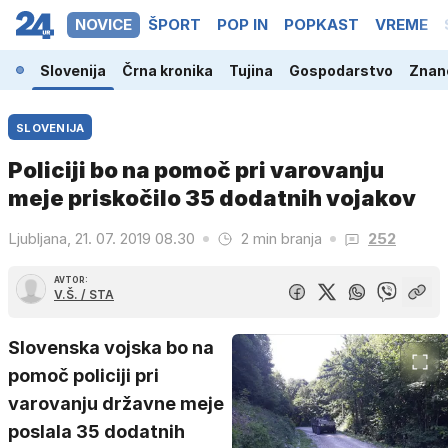
NOVICE
ŠPORT
POP IN
POPKAST
VREME
Slovenija
Črna kronika
Tujina
Gospodarstvo
Znano
SLOVENIJA
Policiji bo na pomoč pri varovanju
meje priskočilo 35 dodatnih vojakov
Ljubljana, 21. 07. 2019 08.30
2 min branja
252
AVTOR:
V.Š. / STA
Slovenska vojska bo na
pomoč policiji pri
varovanju državne meje
poslala 35 dodatnih