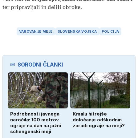
ter pripravljali in delili obroke.
VAROVANJE MEJE
SLOVENSKA VOJSKA
POLICIJA
SORODNI ČLANKI
Podrobnosti javnega
Kmalu hitrejše
naročila: 100 metrov
določanje odškodnin
ograje na dan na južni
zaradi ograje na meji?
schengenski meji