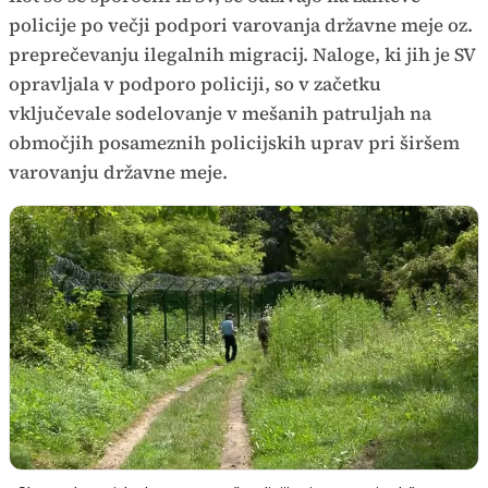
policije po večji podpori varovanja državne meje oz.
preprečevanju ilegalnih migracij. Naloge, ki jih je SV
opravljala v podporo policiji, so v začetku
vključevale sodelovanje v mešanih patruljah na
območjih posameznih policijskih uprav pri širšem
varovanju državne meje.