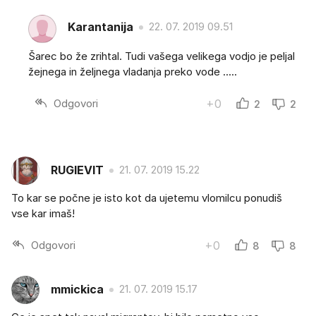
Karantanija
22. 07. 2019 09.51
Šarec bo že zrihtal. Tudi vašega velikega vodjo je peljal
žejnega in željnega vladanja preko vode .....
Odgovori
+0
2
2
RUGIEVIT
21. 07. 2019 15.22
To kar se počne je isto kot da ujetemu vlomilcu ponudiš
vse kar imaš!
Odgovori
+0
8
8
mmickica
21. 07. 2019 15.17