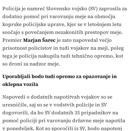
Policija je namreč Slovensko vojsko (SV) zaprosila za
dodatno pomoč pri varovanju meje na območju
koprske policijske uprave, kjer se v letošnjem letu
soočajo s povečanjem nezakonitih prestopov meje.
Premier
Marjan Šarec
je zato napovedal večjo
prisotnost policistov in tudi vojakov na meji, poleg
tega je policija nakupila tudi tehnično opremo, kot
so droni za nadzor meje.
Uporabljali bodo tudi opremo za opazovanje in
oklepna vozila
Napovedi o dodatnih napotitvah vojakov so se
uresničile, saj so se v vodstvih policije in SV
dogovorili, da bo SV dodatnih 35 pripadnikov na
pomoč policiji pri varovanju državne meje napotila
v ponedeljek. Kot so sporočili iz SV, bodo napoteni