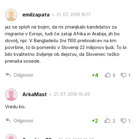
emilzapata
21. 07. 2019 16.17
jaz se sploh ne bojim, da mi zmanjkalo kandidatov za
migrante v Evropi, tudi če zataji Afrika in Arabija, jih bo
dovolj, npr. V Bangladešu živi 1100 prebivalcev na km
površine, to bi pomenilo v Sloveniji 22 milijonov ljudi. To bi
bilo kvalitetno življenje ob dejstvu, da Slovenec težko
prenaša sosede.
Odgovori
+4
5
1
ArkaMast
21. 07. 2019 15.49
Vredu bo.
Odgovori
+2
3
1