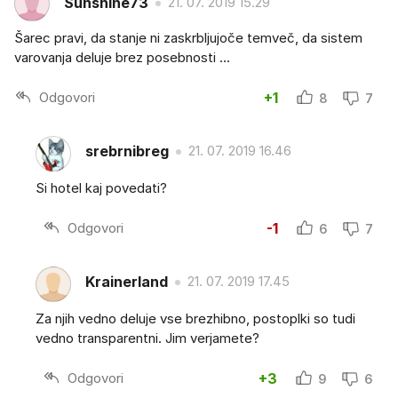
Sunshine73
21. 07. 2019 15.29
Šarec pravi, da stanje ni zaskrbljujoče temveč, da sistem
varovanja deluje brez posebnosti ...
Odgovori
+1
8
7
srebrnibreg
21. 07. 2019 16.46
Si hotel kaj povedati?
Odgovori
-1
6
7
Krainerland
21. 07. 2019 17.45
Za njih vedno deluje vse brezhibno, postoplki so tudi
vedno transparentni. Jim verjamete?
Odgovori
+3
9
6