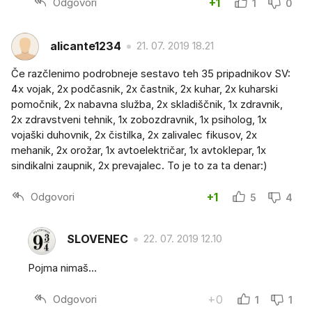
Odgovori
+1
1
0
alicante1234
21. 07. 2019 18.21
Če razčlenimo podrobneje sestavo teh 35 pripadnikov SV:
4x vojak, 2x podčasnik, 2x častnik, 2x kuhar, 2x kuharski
pomočnik, 2x nabavna služba, 2x skladiščnik, 1x zdravnik,
2x zdravstveni tehnik, 1x zobozdravnik, 1x psiholog, 1x
vojaški duhovnik, 2x čistilka, 2x zalivalec fikusov, 2x
mehanik, 2x orožar, 1x avtoelektričar, 1x avtoklepar, 1x
sindikalni zaupnik, 2x prevajalec. To je to za ta denar:)
Odgovori
+1
5
4
SLOVENEC
22. 07. 2019 12.10
Pojma nimaš...
Odgovori
+0
1
1