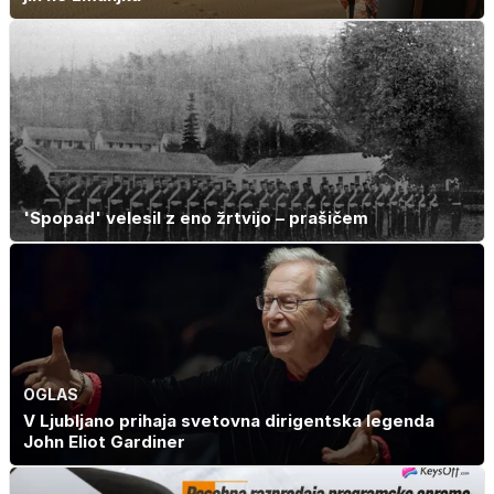
'Spopad' velesil z eno žrtvijo – prašičem
OGLAS
V Ljubljano prihaja svetovna dirigentska legenda
John Eliot Gardiner