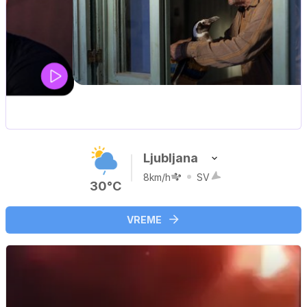
UEFA SUPERPOKAL
V živo na VOYO: sreda ob 20.30
Ljubljana
8km/h
SV
30°C
VREME