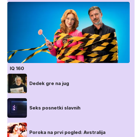
IQ 160
Dedek gre na jug
Seks posnetki slavnih
Poroka na prvi pogled: Avstralija