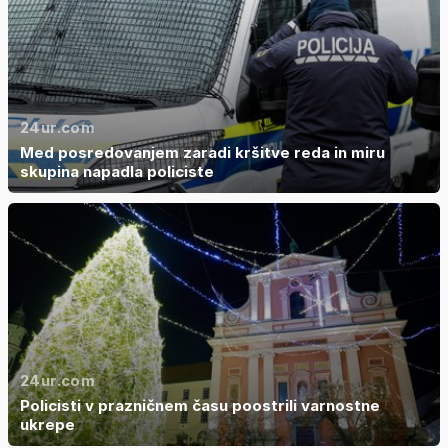
24ur.com
Med posredovanjem zaradi kršitve reda in miru
skupina napadla policiste
24ur.com
Policisti v prazničnem času poostrili varnostne
ukrepe