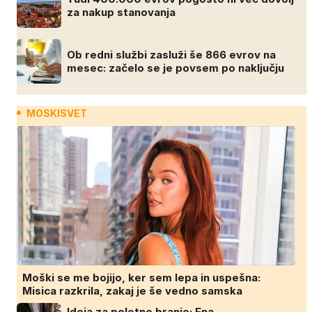
za nakup stanovanja
Ob redni službi zasluži še 866 evrov na
mesec: začelo se je povsem po naključju
MOSKISVET
Moški se me bojijo, ker sem lepa in uspešna:
Misica razkrila, zakaj je še vedno samska
Ideja za poletno branje: Ena