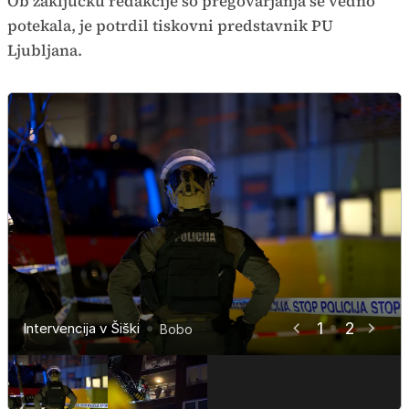
Ob zaključku redakcije so pregovarjanja še vedno
potekala, je potrdil tiskovni predstavnik PU
Ljubljana.
1
2
Intervencija v Šiški
Intervencija v Šiški
Bobo
Bobo