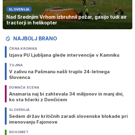
SLOVENIJA
Nad Srednjim Vrhom izbruhnil požar, gasijo tudi air
tractorji in helikopter
NAJBOLJ BRANO
ČRNA KRONIKA
Izjava PU Ljubljana glede intervencije v Kamniku
TUJINA
V zalivu na Pašmanu našli truplo 24-letnega
Slovenca
DOMAČA SCENA
Anamaria naj bi zahtevala 34 milijonov in manj dni,
ko sta hčerki z Dončićem
SLOVENIJA
Sedem držav kritičnih zaradi slovenske blokade pri
imenovanju Fajonove
NOGOMET