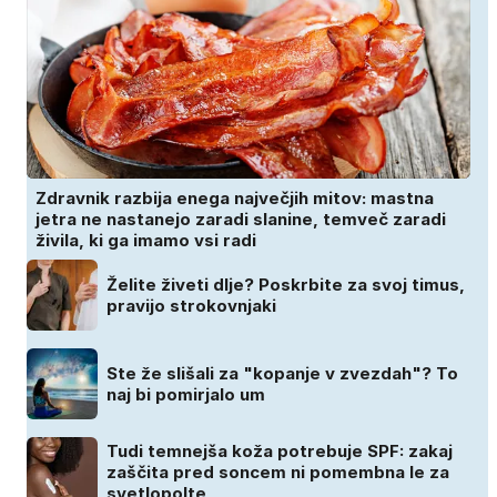
Zdravnik razbija enega največjih mitov: mastna
jetra ne nastanejo zaradi slanine, temveč zaradi
živila, ki ga imamo vsi radi
Želite živeti dlje? Poskrbite za svoj timus,
pravijo strokovnjaki
Ste že slišali za "kopanje v zvezdah"? To
naj bi pomirjalo um
Tudi temnejša koža potrebuje SPF: zakaj
zaščita pred soncem ni pomembna le za
svetlopolte