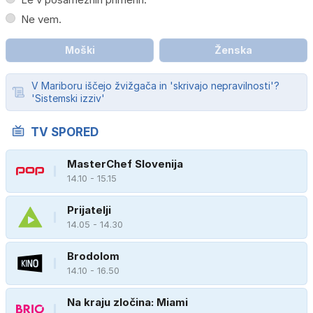
Ne vem.
Moški
Ženska
V Mariboru iščejo žvižgača in 'skrivajo nepravilnosti'?
'Sistemski izziv'
TV SPORED
MasterChef Slovenija
14.10 - 15.15
Prijatelji
14.05 - 14.30
Brodolom
14.10 - 16.50
Na kraju zločina: Miami