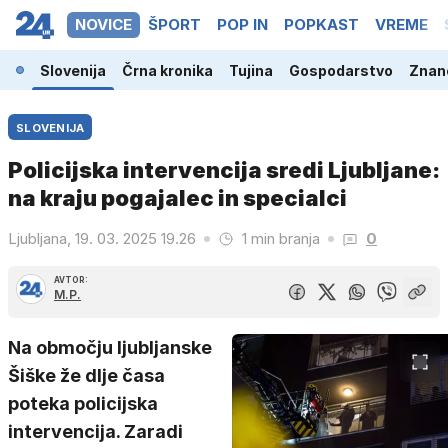
NOVICE
ŠPORT
POP IN
POPKAST
VREME
Slovenija
Črna kronika
Tujina
Gospodarstvo
Znano
SLOVENIJA
Policijska intervencija sredi Ljubljane:
na kraju pogajalec in specialci
Ljubljana, 19. 03. 2025 19.26
1 min branja
0
AVTOR:
M.P.
Na območju ljubljanske
Šiške že dlje časa
poteka policijska
intervencija. Zaradi