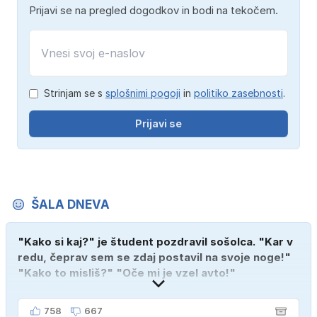
Prijavi se na pregled dogodkov in bodi na tekočem.
Strinjam se s
splošnimi pogoji
in
politiko zasebnosti
.
Prijavi se
ŠALA DNEVA
"Kako si kaj?" je študent pozdravil sošolca. "Kar v
redu, čeprav sem se zdaj postavil na svoje noge!"
"Kako to misliš?" "Oče mi je vzel avto!"
758
667