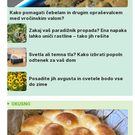
Kako pomagati čebelam in drugim opraševalcem
med vročinskim valom?
Zakaj vaš paradižnik propada? Ena napaka
lahko uniči rastline – tako jih rešite
Svetla ali temna tla? Kako izbrati popoln
odtenek za vaš dom
Posadite jih avgusta in cvetele bodo vse
do zime
OKUSNO