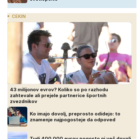
CEKIN
43 milijonov evrov? Koliko so po razhodu
zahtevale ali prejele partnerice športnih
zvezdnikov
Ko imajo dovolj, preprosto odidejo: to
znamenje najpogosteje da odpoved
Tudi 400.000 evrov pogosto ni več dovolj