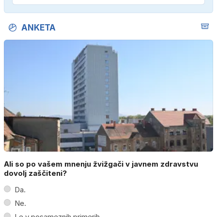
ANKETA
Ali so po vašem mnenju žvižgači v javnem zdravstvu
dovolj zaščiteni?
Da.
Ne.
Le v posameznih primerih.