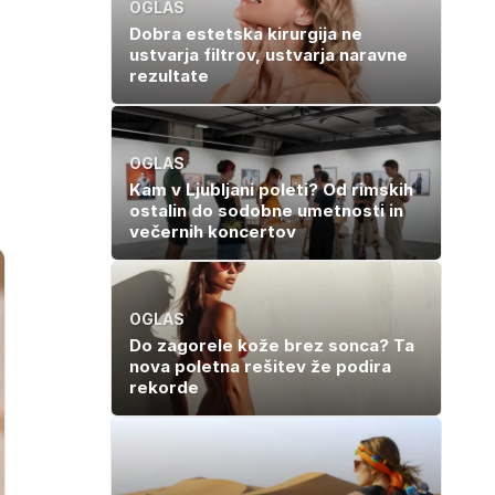
OGLAS
Dobra estetska kirurgija ne
ustvarja filtrov, ustvarja naravne
rezultate
OGLAS
Kam v Ljubljani poleti? Od rimskih
ostalin do sodobne umetnosti in
večernih koncertov
OGLAS
Do zagorele kože brez sonca? Ta
nova poletna rešitev že podira
rekorde