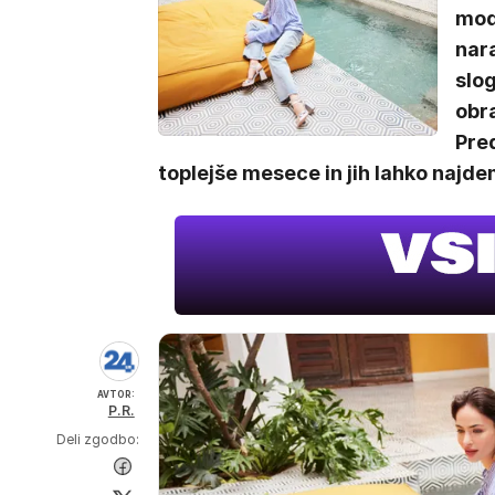
mod
nar
slo
obra
Pre
toplejše mesece in jih lahko najde
AVTOR:
P.R.
Deli zgodbo: