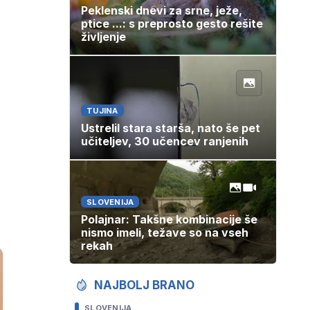
Peklenski dnevi za srne, ježe,
ptice ...: s preprosto gesto rešite
življenje
TUJINA
Ustrelil stara starša, nato še pet
učiteljev, 30 učencev ranjenih
SLOVENIJA
Polajnar: Takšne kombinacije še
nismo imeli, težave so na vseh
rekah
NAJBOLJ BRANO
SLOVENIJA