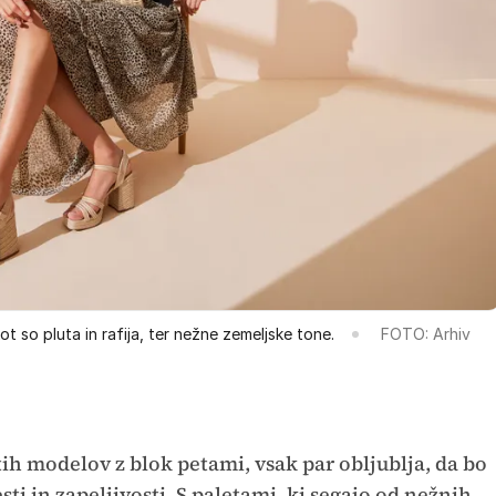
t so pluta in rafija, ter nežne zemeljske tone.
FOTO: Arhiv
tih modelov z blok petami, vsak par obljublja, da bo
ti in zapeljivosti. S paletami, ki segajo od nežnih