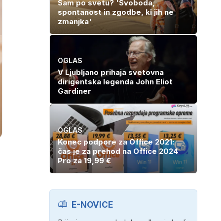
Sam po svetu? 'Svoboda,
spontanost in zgodbe, ki jih ne
zmanjka'
OGLAS
V Ljubljano prihaja svetovna
dirigentska legenda John Eliot
Gardiner
OGLAS
Konec podpore za Office 2021:
čas je za prehod na Office 2024
Pro za 19,99 €
E-NOVICE