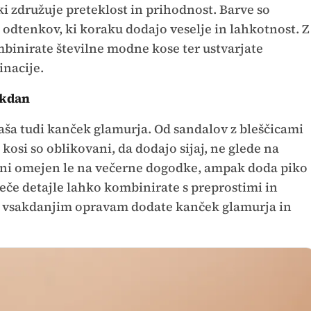
ki združuje preteklost in prihodnost. Barve so
 odtenkov, ki koraku dodajo veselje in lahkotnost. Z
binirate številne modne kose ter ustvarjate
nacije.
akdan
aša tudi kanček glamurja. Od sandalov z bleščicami
i kosi so oblikovani, da dodajo sijaj, ne glede na
i ni omejen le na večerne dogodke, ampak doda piko
eče detajle lahko kombinirate s preprostimi in
im vsakdanjim opravam dodate kanček glamurja in