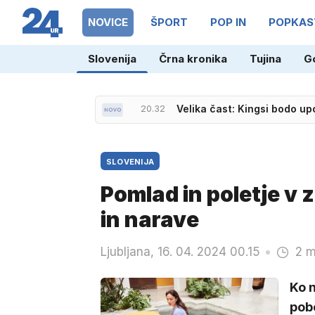
NOVICE
ŠPORT
POP IN
POPKAS
Slovenija
Črna kronika
Tujina
G
20.32
Velika čast: Kingsi bodo upo
SLOVENIJA
Pomlad in poletje v 
in narave
Ljubljana, 16. 04. 2024 00.15
2 m
Ko n
pob