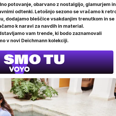
no potovanje, obarvano z nostalgijo, glamurjem in
avnimi odtenki. Letošnjo sezono se vračamo k retr
gu, dodajamo bleščice vsakdanjim trenutkom in se
čamo k naravi za navdih in material.
dstavljamo vam trende, ki bodo zaznamovali
mo v novi Deichmann kolekciji.