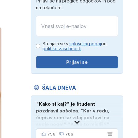
Prijavi se na pregled dogodkov in bodi
na tekočem.
Strinjam se s
splošnimi pogoji
in
politiko zasebnosti
.
Prijavi se
ŠALA DNEVA
"Kako si kaj?" je študent
pozdravil sošolca. "Kar v redu,
čeprav sem se zdaj postavil na
svoje noge!" "Kako to misliš?"
"Oče mi je vzel avto!"
796
706