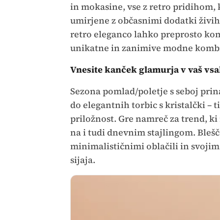
in mokasine, vse z retro pridihom, 
umirjene z občasnimi dodatki živih
retro eleganco lahko preprosto kom
unikatne in zanimive modne kombi
Vnesite kanček glamurja v vaš vs
Sezona pomlad/poletje s seboj prin
do elegantnih torbic s kristalčki – t
priložnost. Gre namreč za trend, k
na i tudi dnevnim stajlingom. Blešč
minimalističnimi oblačili in svoj
sijaja.