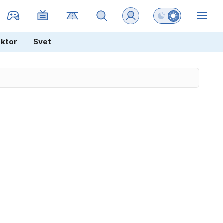
Preklopi barvni na
ZIN
ektor
Svet