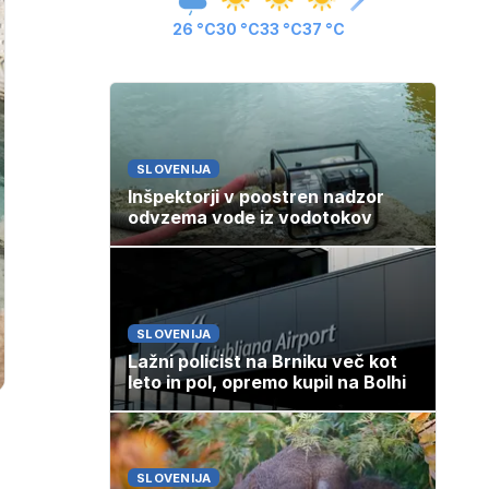
26 °C
30 °C
33 °C
37 °C
SLOVENIJA
Inšpektorji v poostren nadzor
odvzema vode iz vodotokov
SLOVENIJA
Lažni policist na Brniku več kot
leto in pol, opremo kupil na Bolhi
SLOVENIJA