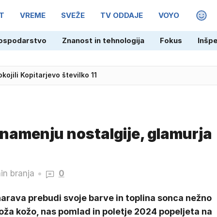
T
VREME
SVEŽE
TV ODDAJE
VOYO
MAGA
ospodarstvo
Znanost in tehnologija
Fokus
Inšp
kojili Kopitarjevo številko 11
znamenju nostalgije, glamurja
in branja
0
arava prebudi svoje barve in toplina sonca nežno
oža kožo, nas pomlad in poletje 2024 popeljeta na