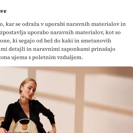
ave
o, kar se odraža v uporabi naravnih materialov in
izpostavlja uporabo naravnih materialov, kot so
 tone, ki segajo od bež do kaki in smetanovih
imi detajli in naravnimi zaponkami prinašajo
lnoma ujema s poletnim vzdušjem.