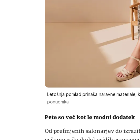
Letošnja pomlad prinaša naravne materiale, ko
ponudnika
Pete so več kot le modni dodatek
Od prefinjenih salonarjev do izrazi
vašemu stilu dodal pridih samozaves