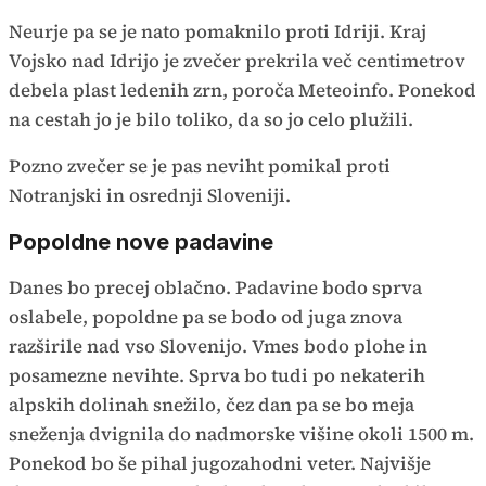
Neurje pa se je nato pomaknilo proti Idriji. Kraj
Vojsko nad Idrijo je zvečer prekrila več centimetrov
debela plast ledenih zrn, poroča Meteoinfo. Ponekod
na cestah jo je bilo toliko, da so jo celo plužili.
Pozno zvečer se je pas neviht pomikal proti
Notranjski in osrednji Sloveniji.
Popoldne nove padavine
Danes bo precej oblačno. Padavine bodo sprva
oslabele, popoldne pa se bodo od juga znova
razširile nad vso Slovenijo. Vmes bodo plohe in
posamezne nevihte. Sprva bo tudi po nekaterih
alpskih dolinah snežilo, čez dan pa se bo meja
sneženja dvignila do nadmorske višine okoli 1500 m.
Ponekod bo še pihal jugozahodni veter. Najvišje