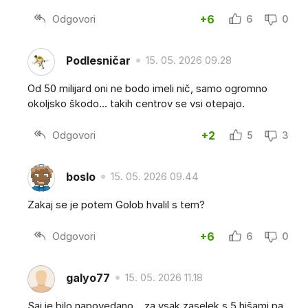
Odgovori
+6
6
0
Podlesničar
15. 05. 2026 09.28
Od 50 milijard oni ne bodo imeli nič, samo ogromno
okoljsko škodo... takih centrov se vsi otepajo.
Odgovori
+2
5
3
boslo
15. 05. 2026 09.44
Zakaj se je potem Golob hvalil s tem?
Odgovori
+6
6
0
galyo77
15. 05. 2026 11.18
Saj je bilo napovedano... za vsak zaselek s 5 hišami pa