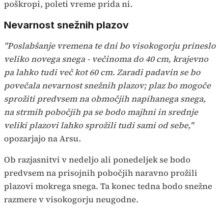
poškropi, poleti vreme prida ni.
Nevarnost snežnih plazov
"Poslabšanje vremena te dni bo visokogorju prineslo
veliko novega snega - večinoma do 40 cm, krajevno
pa lahko tudi več kot 60 cm. Zaradi padavin se bo
povečala nevarnost snežnih plazov; plaz bo mogoče
sprožiti predvsem na območjih napihanega snega,
na strmih pobočjih pa se bodo majhni in srednje
veliki plazovi lahko sprožili tudi sami od sebe,"
opozarjajo na Arsu.
Ob razjasnitvi v nedeljo ali ponedeljek se bodo
predvsem na prisojnih pobočjih naravno prožili
plazovi mokrega snega. Ta konec tedna bodo snežne
razmere v visokogorju neugodne.