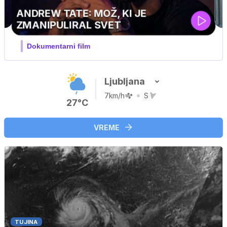
MOJ PRIJATELJ PINGVIN
Film meseca / družinski, pustolovski
Ljubljana
7km/h
S
27°C
VREME
TUJINA