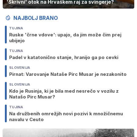
'Skrivni' otok na Hrvaškem raj za svingerje?
NAJBOLJ BRANO
TUJINA
Ruske 'črne vdove': upajo, da jim može čim prej
ubijejo
TUJINA
Padel v katatonično stanje, hranijo ga po cevki
SLOVENIJA
Pirnat: Varovanje Nataše Pirc Musar je nezakonito
SLOVENIJA
Kdo je Rusinja, ki je bila med nesrečo v vozilu z
Natašo Pirc Musar?
TUJINA
Na družbenih omrežjih novi pozivi k množičnemu
navalu v Ceuto