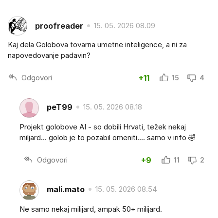
proofreader
15. 05. 2026 08.09
Kaj dela Golobova tovarna umetne inteligence, a ni za
napovedovanje padavin?
Odgovori
+11
15
4
peT99
15. 05. 2026 08.18
Projekt golobove AI - so dobili Hrvati, težek nekaj
miljard... golob je to pozabil omeniti.... samo v info 🤣
Odgovori
+9
11
2
mali.mato
15. 05. 2026 08.54
Ne samo nekaj milijard, ampak 50+ milijard.