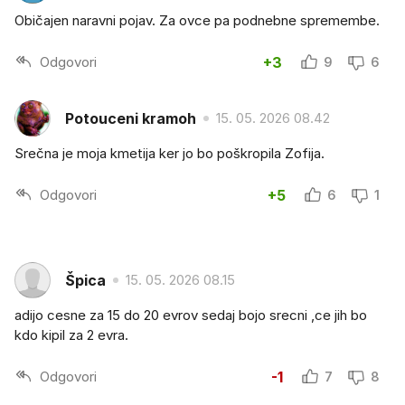
Običajen naravni pojav. Za ovce pa podnebne spremembe.
Odgovori
+3
9
6
Potouceni kramoh
15. 05. 2026 08.42
Srečna je moja kmetija ker jo bo poškropila Zofija.
Odgovori
+5
6
1
Špica
15. 05. 2026 08.15
adijo cesne za 15 do 20 evrov sedaj bojo srecni ,ce jih bo
kdo kipil za 2 evra.
Odgovori
-1
7
8