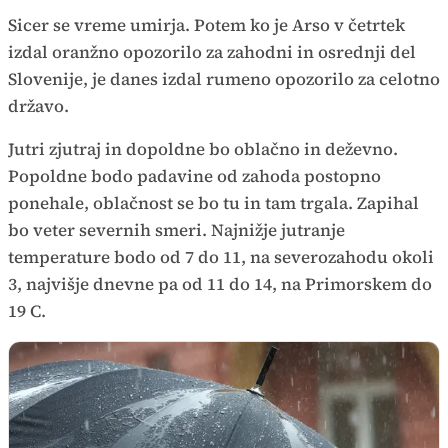
Sicer se vreme umirja. Potem ko je Arso v četrtek
izdal oranžno opozorilo za zahodni in osrednji del
Slovenije, je danes izdal rumeno opozorilo za celotno
državo.
Jutri zjutraj in dopoldne bo oblačno in deževno.
Popoldne bodo padavine od zahoda postopno
ponehale, oblačnost se bo tu in tam trgala. Zapihal
bo veter severnih smeri. Najnižje jutranje
temperature bodo od 7 do 11, na severozahodu okoli
3, najvišje dnevne pa od 11 do 14, na Primorskem do
19 C.