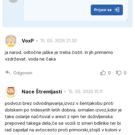
Prijavi se
VoxP
15. 05. 2026 21.30
ja narod. odtočne jaške je treba čistit. in jih primerno
vzdrževat. voda ne čaka
Odgovori
0
0
Nace Štremljasti
15. 05. 2026 15.11
podvozi brez odvodnjavanja,izvoz v šentjakobu proti
dolskem po tridesetih letih dobiva. ormalen izvoz,kdor je
take oslarije načrtoval v arest z njim ter doživljenska
prepoved takega dela,če se voziš iz smeri bdlinke ter bi
rad zapeljal na avtocesto proti primorski,stojiš v koloni v