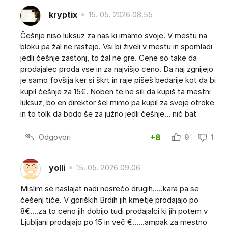
kryptix
15. 05. 2026 08.55
Češnje niso luksuz za nas ki imamo svoje. V mestu na
bloku pa žal ne rastejo. Vsi bi živeli v mestu in spomladi
jedli češnje zastonj, to žal ne gre. Cene so take da
prodajalec proda vse in za najvišjo ceno. Da naj zgnijejo
je samo fovšija ker si škrt in raje pišeš bedarije kot da bi
kupil češnje za 15€. Noben te ne sili da kupiš ta mestni
luksuz, bo en direktor šel mimo pa kupil za svoje otroke
in to tolk da bodo še za južno jedli češnje... nič bat
Odgovori
+8
9
1
yolli
15. 05. 2026 09.06
Mislim se naslajat nadi nesrečo drugih.....kara pa se
češenj tiče. V goriških Brdih jih kmetje prodajajo po
8€....za to ceno jih dobijo tudi prodajalci ki jih potem v
Ljubljani prodajajo po 15 in več €......ampak za mestno