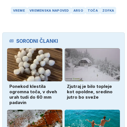
VREME
VREMENSKA NAPOVED
ARSO
TOČA
ZOFKA
SORODNI ČLANKI
Ponekod klestila
Zjutraj je bilo topleje
ogromna toča, v dveh
kot opoldne, sredino
urah tudi do 60 mm
jutro bo sveže
padavin