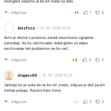
nedogled verjetno je bil isti malar na delu
Odgovori
+1
1
0
kivzfccz
15. 05. 2026 14.05
Avto je obstal v podvozu zaradi neustrezno zgrajene
odvodnje. Ko bo načrtovalec dobil globo za slabo
nacrtovanje teh problemov ne bo več.
Odgovori
+3
3
0
štajerc65
15. 05. 2026 12.29
Jamrajo ko je suša da ne bo nič zraslo, zdaj pa je dež pa jim
češnje pokajo. Razumi kdor more.
Odgovori
+0
2
2