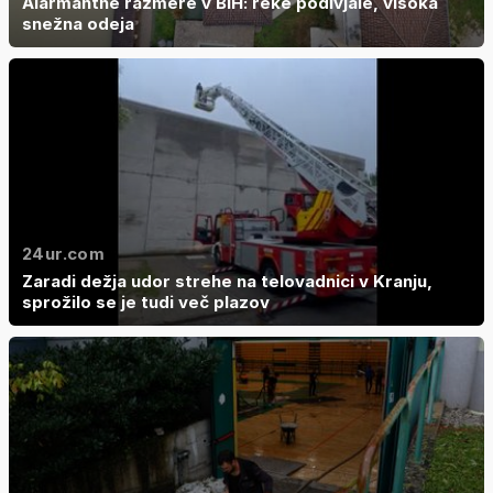
Alarmantne razmere v BiH: reke podivjale, visoka
snežna odeja
24ur.com
Zaradi dežja udor strehe na telovadnici v Kranju,
sprožilo se je tudi več plazov