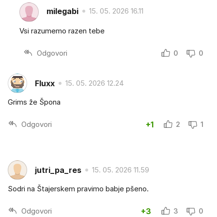
milegabi
15. 05. 2026 16.11
Vsi razumemo razen tebe
Odgovori
0
0
Fluxx
15. 05. 2026 12.24
Grims že Špona
Odgovori
+1
2
1
jutri_pa_res
15. 05. 2026 11.59
Sodri na Štajerskem pravimo babje pšeno.
Odgovori
+3
3
0