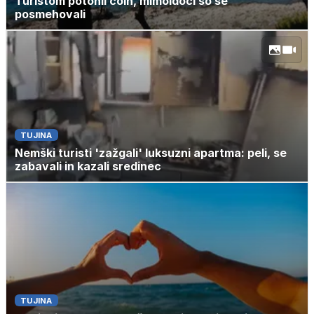
Turistom potonil čoln, mimoidoči so se
posmehovali
TUJINA
Nemški turisti 'zažgali' luksuzni apartma: peli, se
zabavali in kazali sredinec
TUJINA