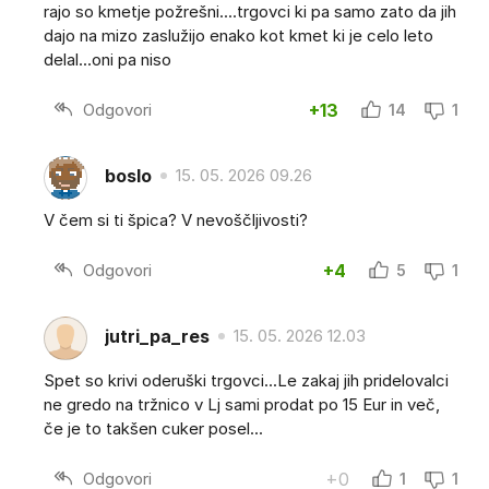
rajo so kmetje požrešni....trgovci ki pa samo zato da jih
dajo na mizo zaslužijo enako kot kmet ki je celo leto
delal...oni pa niso
Odgovori
+13
14
1
boslo
15. 05. 2026 09.26
V čem si ti špica? V nevoščljivosti?
Odgovori
+4
5
1
jutri_pa_res
15. 05. 2026 12.03
Spet so krivi oderuški trgovci...Le zakaj jih pridelovalci
ne gredo na tržnico v Lj sami prodat po 15 Eur in več,
če je to takšen cuker posel...
Odgovori
+0
1
1