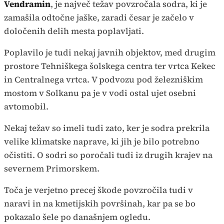
Vendramin
, je največ težav povzročala sodra, ki je
zamašila odtočne jaške, zaradi česar je začelo v
določenih delih mesta poplavljati.
Poplavilo je tudi nekaj javnih objektov, med drugim
prostore Tehniškega šolskega centra ter vrtca Kekec
in Centralnega vrtca. V podvozu pod železniškim
mostom v Solkanu pa je v vodi ostal ujet osebni
avtomobil.
Nekaj težav so imeli tudi zato, ker je sodra prekrila
velike klimatske naprave, ki jih je bilo potrebno
očistiti. O sodri so poročali tudi iz drugih krajev na
severnem Primorskem.
Toča je verjetno precej škode povzročila tudi v
naravi in na kmetijskih površinah, kar pa se bo
pokazalo šele po današnjem ogledu.