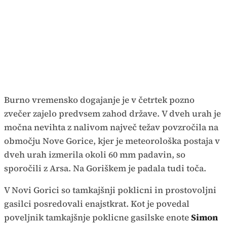
Burno vremensko dogajanje je v četrtek pozno
zvečer zajelo predvsem zahod države. V dveh urah je
močna nevihta z nalivom največ težav povzročila na
območju Nove Gorice, kjer je meteorološka postaja v
dveh urah izmerila okoli 60 mm padavin, so
sporočili z Arsa. Na Goriškem je padala tudi toča.
V Novi Gorici so tamkajšnji poklicni in prostovoljni
gasilci posredovali enajstkrat. Kot je povedal
poveljnik tamkajšnje poklicne gasilske enote
Simon