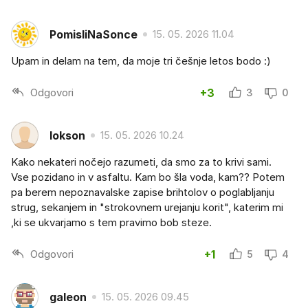
PomisliNaSonce
15. 05. 2026 11.04
Upam in delam na tem, da moje tri češnje letos bodo :)
Odgovori
+3
3
0
lokson
15. 05. 2026 10.24
Kako nekateri nočejo razumeti, da smo za to krivi sami.
Vse pozidano in v asfaltu. Kam bo šla voda, kam?? Potem
pa berem nepoznavalske zapise brihtolov o poglabljanju
strug, sekanjem in "strokovnem urejanju korit", katerim mi
,ki se ukvarjamo s tem pravimo bob steze.
Odgovori
+1
5
4
galeon
15. 05. 2026 09.45