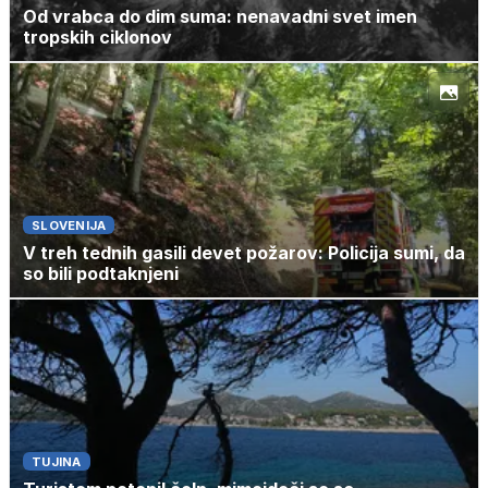
Od vrabca do dim suma: nenavadni svet imen
tropskih ciklonov
SLOVENIJA
V treh tednih gasili devet požarov: Policija sumi, da
so bili podtaknjeni
TUJINA