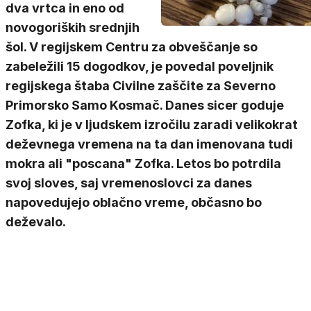
dva vrtca in eno od
novogoriških srednjih
šol. V regijskem Centru za obveščanje so
zabeležili 15 dogodkov, je povedal poveljnik
regijskega štaba Civilne zaščite za Severno
Primorsko Samo Kosmač. Danes sicer goduje
Zofka, ki je v ljudskem izročilu zaradi velikokrat
deževnega vremena na ta dan imenovana tudi
mokra ali "poscana" Zofka. Letos bo potrdila
svoj sloves, saj vremenoslovci za danes
napovedujejo oblačno vreme, občasno bo
deževalo.