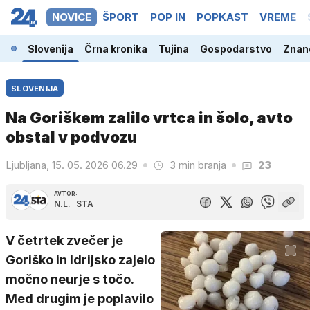
NOVICE
ŠPORT
POP IN
POPKAST
VREME
Slovenija
Črna kronika
Tujina
Gospodarstvo
Znano
SLOVENIJA
Na Goriškem zalilo vrtca in šolo, avto
obstal v podvozu
Ljubljana, 15. 05. 2026 06.29
3 min branja
23
AVTOR:
N.L.
STA
V četrtek zvečer je
Goriško in Idrijsko zajelo
močno neurje s točo.
Med drugim je poplavilo