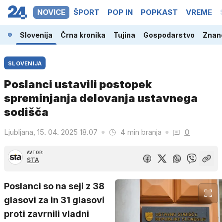
NOVICE
ŠPORT
POP IN
POPKAST
VREME
Slovenija
Črna kronika
Tujina
Gospodarstvo
Znano
SLOVENIJA
Poslanci ustavili postopek
spreminjanja delovanja ustavnega
sodišča
Ljubljana, 15. 04. 2025 18.07
4 min branja
0
AVTOR:
STA
Poslanci so na seji z 38
glasovi za in 31 glasovi
proti zavrnili vladni