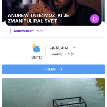
MOJ PRIJATELJ PINGVIN
Film meseca / družinski, pustolovski
Ljubljana
6km/h
S
26°C
VREME