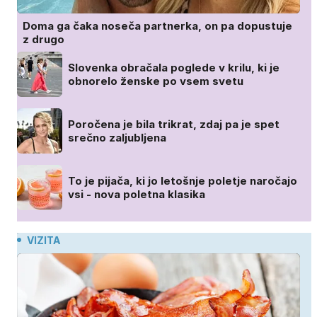
Doma ga čaka noseča partnerka, on pa dopustuje
z drugo
Slovenka obračala poglede v krilu, ki je
obnorelo ženske po vsem svetu
Poročena je bila trikrat, zdaj pa je spet
srečno zaljubljena
To je pijača, ki jo letošnje poletje naročajo
vsi - nova poletna klasika
VIZITA