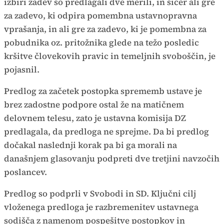
izbiri zadev so predlagali dve merili, in sicer ali gre
za zadevo, ki odpira pomembna ustavnopravna
vprašanja, in ali gre za zadevo, ki je pomembna za
pobudnika oz. pritožnika glede na težo posledic
kršitve človekovih pravic in temeljnih svoboščin, je
pojasnil.
Predlog za začetek postopka sprememb ustave je
brez zadostne podpore ostal že na matičnem
delovnem telesu, zato je ustavna komisija DZ
predlagala, da predloga ne sprejme. Da bi predlog
dočakal naslednji korak pa bi ga morali na
današnjem glasovanju podpreti dve tretjini navzočih
poslancev.
Predlog so podprli v Svobodi in SD. Ključni cilj
vloženega predloga je razbremenitev ustavnega
sodišča z namenom pospešitve postopkov in