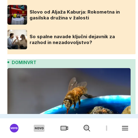
Slovo od Aljaža Kaburja: Rokometna in
gasilska družina v žalosti
So spalne navade ključni dejavnik za
razhod in nezadovoljstvo?
DOMINVRT
Kako pomagati čebelam in drugim opraševalcem