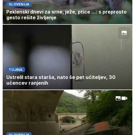
SLOVENIJA
Peklenski dnevi za srne, ježe, ptice ...: s preprosto
gesto rešite življenje
TUJINA
Ustrelil stara starša, nato še pet učiteljev, 30
učencev ranjenih
SLOVENIJA