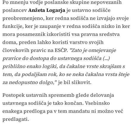
Po mnenju vodje poslanske skupine nepovezanih
poslancev
Anžeta Logarja
je ustavno sodišče
preobremenjeno, ker redna sodišča ne izvajajo svoje
funkcije, ker je zaupanje v redna sodišča nizko in ker
mora posameznik izkoristiti vsa pravna sredstva
doma, preden lahko koristi varstvo svojih
človekovih pravic na ESČP.
"Zato je omejevanje
pravice do dostopa do ustavnega sodišča (...)
približno enako logiki, da čakalne vrste skrajšam s
tem, da podaljšam rok, ko se neka čakalna vrsta šteje
za nedopustno dolgo,"
je bil slikovit.
Postopek ustavnih sprememb glede delovanja
ustavnega sodišča je tako končan. Vsebinsko
enakega predloga pa v tem mandatu ni možno več
predlagati.