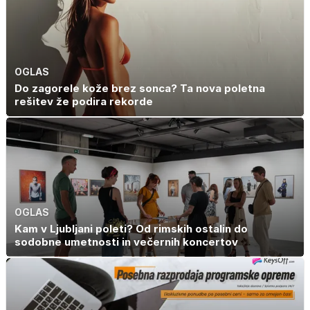
OGLAS
Do zagorele kože brez sonca? Ta nova poletna
rešitev že podira rekorde
OGLAS
Kam v Ljubljani poleti? Od rimskih ostalin do
sodobne umetnosti in večernih koncertov