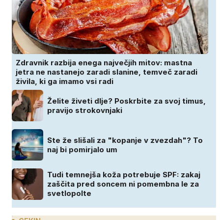
Zdravnik razbija enega največjih mitov: mastna
jetra ne nastanejo zaradi slanine, temveč zaradi
živila, ki ga imamo vsi radi
Želite živeti dlje? Poskrbite za svoj timus,
pravijo strokovnjaki
Ste že slišali za "kopanje v zvezdah"? To
naj bi pomirjalo um
Tudi temnejša koža potrebuje SPF: zakaj
zaščita pred soncem ni pomembna le za
svetlopolte