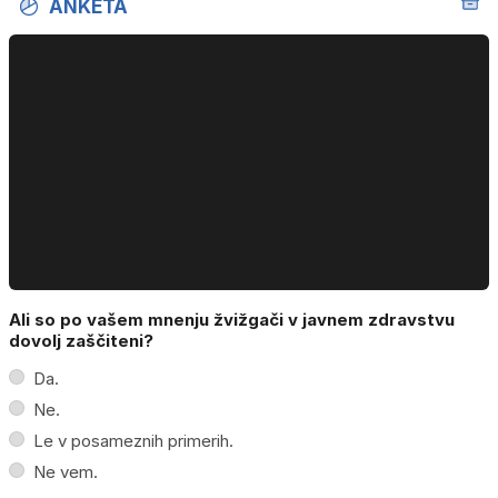
ANKETA
Ali so po vašem mnenju žvižgači v javnem zdravstvu
dovolj zaščiteni?
Da.
Ne.
Le v posameznih primerih.
Ne vem.