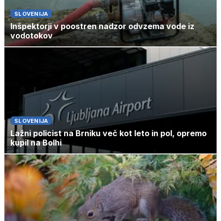
SLOVENIJA
Inšpektorji v poostren nadzor odvzema vode iz
vodotokov
SLOVENIJA
Lažni policist na Brniku več kot leto in pol, opremo
kupil na Bolhi