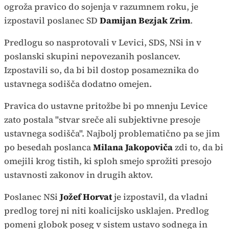
ogroža pravico do sojenja v razumnem roku, je
izpostavil poslanec SD
Damijan Bezjak Zrim
.
Predlogu so nasprotovali v Levici, SDS, NSi in v
poslanski skupini nepovezanih poslancev.
Izpostavili so, da bi bil dostop posameznika do
ustavnega sodišča dodatno omejen.
Pravica do ustavne pritožbe bi po mnenju Levice
zato postala "stvar sreče ali subjektivne presoje
ustavnega sodišča". Najbolj problematično pa se jim
po besedah poslanca
Milana Jakopoviča
zdi to, da bi
omejili krog tistih, ki sploh smejo sprožiti presojo
ustavnosti zakonov in drugih aktov.
Poslanec NSi
Jožef Horvat
je izpostavil, da vladni
predlog torej ni niti koalicijsko usklajen. Predlog
pomeni globok poseg v sistem ustavo sodnega in