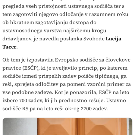
pregleda vseh pristojnosti ustavnega sodišča ter s
tem zagotoviti njegovo odločanje v razumnem roku
ob hkratnem zagotavljanju dostopa do
ustavnosodnega varstva najširšemu krogu
državljanov, je navedla poslanka Svobode
Lucija
Tacer
.
Ob tem je izpostavila Evropsko sodišče za človekove
pravice (ESČP), ki je uveljavilo princip, po katerem
sodišče izmed prispelih zadev poišče tipičnega, ga
reši, sprejeta odločitev pa pomeni vzorčni primer za
vse podobne zadeve. Kot je ponazorila, ESČP na leto
izbere 700 zadev, ki jih prednostno rešuje. Ustavno
sodišče RS pa na leto reši okrog 2700 zadev.