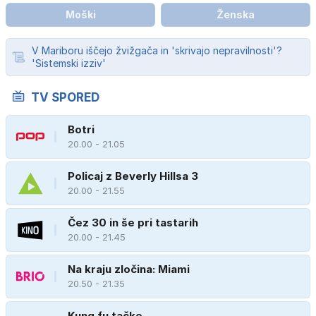
Moški
Ženska
V Mariboru iščejo žvižgača in 'skrivajo nepravilnosti'?
'Sistemski izziv'
TV SPORED
Botri
20.00 - 21.05
Policaj z Beverly Hillsa 3
20.00 - 21.55
Čez 30 in še pri tastarih
20.00 - 21.45
Na kraju zločina: Miami
20.50 - 21.35
Kung fu tačke