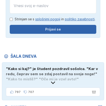
Strinjam se s
splošnimi pogoji
in
politiko zasebnosti
.
Prijavi se
ŠALA DNEVA
"Kako si kaj?" je študent pozdravil sošolca. "Kar v
redu, čeprav sem se zdaj postavil na svoje noge!"
"Kako to misliš?" "Oče mi je vzel avto!"
797
707