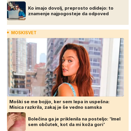
Ko imajo dovolj, preprosto odidejo: to
znamenje najpogosteje da odpoved
MOSKISVET
Moški se me bojijo, ker sem lepa in uspešna:
Misica razkrila, zakaj je še vedno samska
Bolečina ga je priklenila na posteljo: 'Imel
sem občutek, kot da mi koža gori'