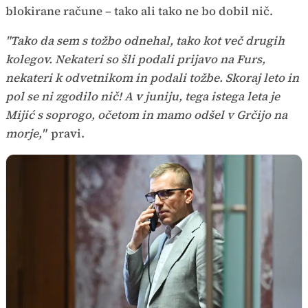
blokirane račune – tako ali tako ne bo dobil nič.
"Tako da sem s tožbo odnehal, tako kot več drugih
kolegov. Nekateri so šli podali prijavo na Furs,
nekateri k odvetnikom in podali tožbe. Skoraj leto in
pol se ni zgodilo nič! A v juniju, tega istega leta je
Mijić s soprogo, očetom in mamo odšel v Grčijo na
morje,"
pravi.