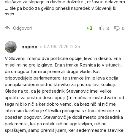
olajšave za sleparje in davčne dolžnike , državi in delavcem
... tile pa bodo za gvišno prinesli napredek v Sloveniji !!!
????
Odgovori
+3
3
0
nopino
07. 06. 2026 12.35
V Sloveniji imamo dve politične opcije, levo in desno. Ena
misel mi ne gre iz glave. Ena stranka Resnica je v situaciji,
da omogoči formiranje ene ali druge vlade. Kot
pripovedujejo parlamentarci te stranke jim je leva opcija
ponujala sedemmestno številko za pristop levi koaliciji.
Glede na to, da je predsednik Stevanović imel velike
apetite za pristop desni opciji (tri močna ministrstva) in od
tega ni bilo nič a ker dobro vemo, da brez nič ni nič me
interesira kakšna je številka ponujena s strani desnice za
dosežen dogovor. Stevanovič je dobil mesto predsednika
parlamenta, kaj pa ostali. nič ne ugotavljam, nič ne
sprašujem, samo premišljujem, ker sedemmestne številke