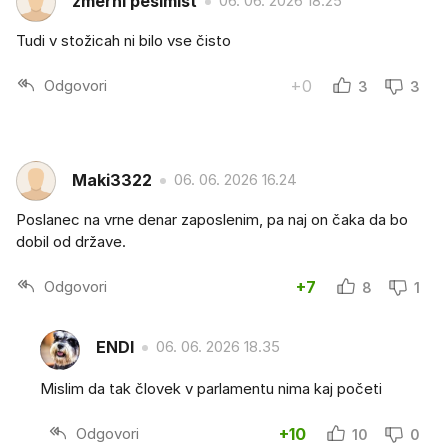
zmerni pesimist
06. 06. 2026 18.25
Tudi v stožicah ni bilo vse čisto
Odgovori
+0
3
3
Maki3322
06. 06. 2026 16.24
Poslanec na vrne denar zaposlenim, pa naj on čaka da bo
dobil od države.
Odgovori
+7
8
1
ENDI
06. 06. 2026 18.35
Mislim da tak človek v parlamentu nima kaj početi
Odgovori
+10
10
0