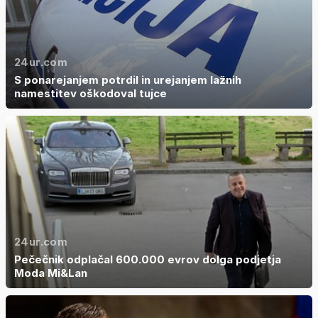
24ur.com
S ponarejanjem potrdil in urejanjem lažnih
namestitev oškodoval tujce
24ur.com
Pečečnik odplačal 600.000 evrov dolga podjetja
Moda Mi&Lan