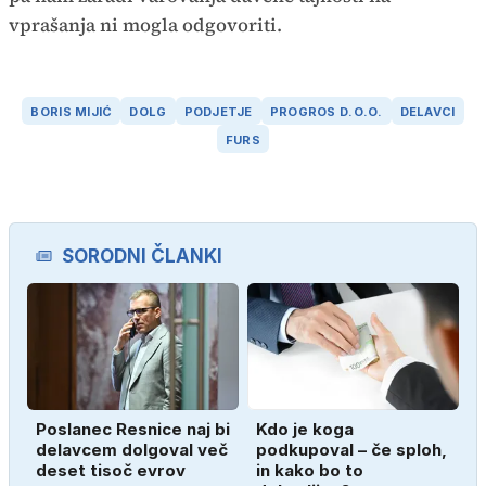
vprašanja ni mogla odgovoriti.
BORIS MIJIĆ
DOLG
PODJETJE
PROGROS D.O.O.
DELAVCI
FURS
SORODNI ČLANKI
Poslanec Resnice naj bi
Kdo je koga
delavcem dolgoval več
podkupoval – če sploh,
deset tisoč evrov
in kako bo to