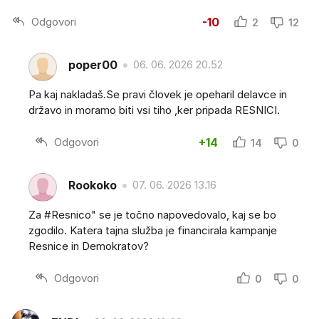
Odgovori
-10
2
12
poper00
06. 06. 2026 20.52
Pa kaj nakladaš.Se pravi človek je opeharil delavce in
državo in moramo biti vsi tiho ,ker pripada RESNICI.
Odgovori
+14
14
0
Rookoko
07. 06. 2026 13.16
Za #Resnico" se je točno napovedovalo, kaj se bo
zgodilo. Katera tajna služba je financirala kampanje
Resnice in Demokratov?
Odgovori
0
0