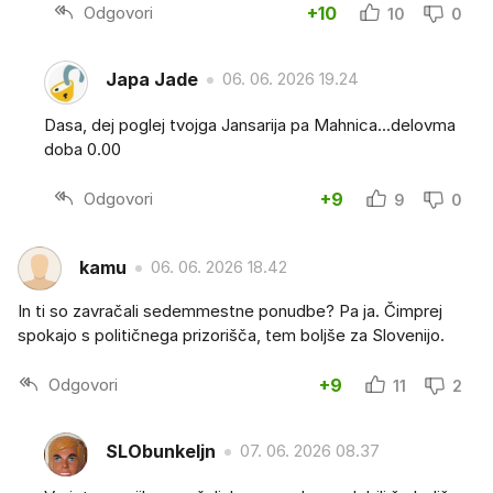
Odgovori
+10
10
0
Japa Jade
06. 06. 2026 19.24
Dasa, dej poglej tvojga Jansarija pa Mahnica...delovma
doba 0.00
Odgovori
+9
9
0
kamu
06. 06. 2026 18.42
In ti so zavračali sedemmestne ponudbe? Pa ja. Čimprej
spokajo s političnega prizorišča, tem boljše za Slovenijo.
Odgovori
+9
11
2
SLObunkeljn
07. 06. 2026 08.37