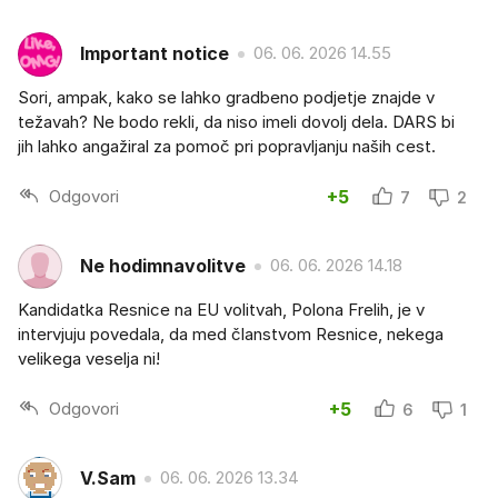
Important notice
06. 06. 2026 14.55
Sori, ampak, kako se lahko gradbeno podjetje znajde v
težavah? Ne bodo rekli, da niso imeli dovolj dela. DARS bi
jih lahko angažiral za pomoč pri popravljanju naših cest.
Odgovori
+5
7
2
Ne hodimnavolitve
06. 06. 2026 14.18
Kandidatka Resnice na EU volitvah, Polona Frelih, je v
intervjuju povedala, da med članstvom Resnice, nekega
velikega veselja ni!
Odgovori
+5
6
1
V.Sam
06. 06. 2026 13.34