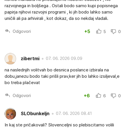
razvojnega in boljšega . Ostali bodo samo kupi popisnega
papirja njihovi razvojni programi , ki jih bodo lahko samo
uničili ali pa arhivirali , kot dokaz, da so nekdaj vladali.
Odgovori
+5
5
0
zibertmi
07. 06. 2026 09.09
na naslednjih volitvah bo desnica poslance izbirala na
dobu,janezu bodo taki prišli prav,ker jih bo lahko izsiljeval,e
bo treba plačevat
Odgovori
+6
6
0
SLObunkeljn
07. 06. 2026 08.41
In kaj ste pričakovali? Slovenceljni so plebiscitarno volili