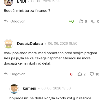
ENDI
06. 06. 2026 19.38
Bodoči minister za finance ?
Odgovori
+6
6
0
DasaizDalasa
06. 06. 2026 18.50
Vsak poslanec mora imeti pometeno pred svojim pragom.
Res pa je,da se kaj takega naprimer Mesecu ne more
dogajati ker ni nikoli nič delal.
Odgovori
-8
2
10
kameni
06. 06. 2026 18.56
boljšeda nič ne delaš kot,da škodo kot jj in resnica