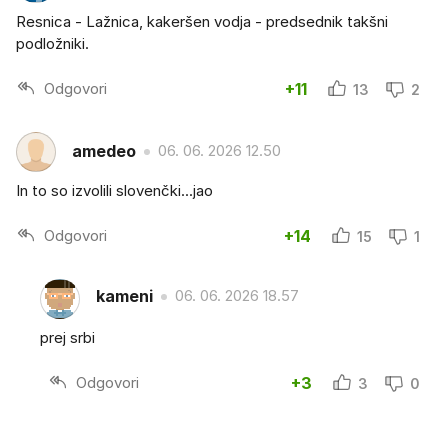
Resnica - Lažnica, kakeršen vodja - predsednik takšni
podložniki.
Odgovori
+11
13
2
amedeo
06. 06. 2026 12.50
In to so izvolili slovenčki...jao
Odgovori
+14
15
1
kameni
06. 06. 2026 18.57
prej srbi
Odgovori
+3
3
0