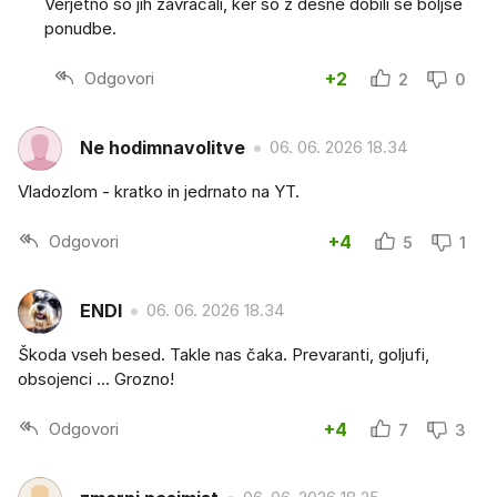
Verjetno so jih zavračali, ker so z desne dobili še boljše
ponudbe.
Odgovori
+2
2
0
Ne hodimnavolitve
06. 06. 2026 18.34
Vladozlom - kratko in jedrnato na YT.
Odgovori
+4
5
1
ENDI
06. 06. 2026 18.34
Škoda vseh besed. Takle nas čaka. Prevaranti, goljufi,
obsojenci ... Grozno!
Odgovori
+4
7
3