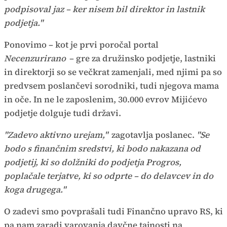
podpisoval jaz – ker nisem bil direktor in lastnik
podjetja."
Ponovimo – kot je prvi poročal portal
Necenzurirano
– gre za družinsko podjetje, lastniki
in direktorji so se večkrat zamenjali, med njimi pa so
predvsem poslančevi sorodniki, tudi njegova mama
in oče. In ne le zaposlenim, 30.000 evrov Mijićevo
podjetje dolguje tudi državi.
"Zadevo aktivno urejam,"
zagotavlja poslanec.
"Se
bodo s finančnim sredstvi, ki bodo nakazana od
podjetij, ki so dolžniki do podjetja Progros,
poplačale terjatve, ki so odprte – do delavcev in do
koga drugega."
O zadevi smo povprašali tudi Finančno upravo RS, ki
pa nam zaradi varovanja davčne tajnosti na