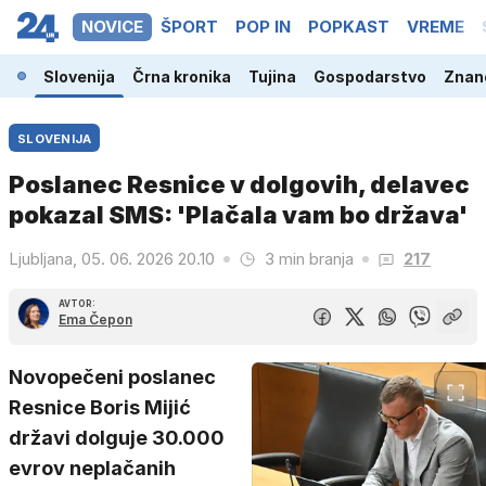
NOVICE
ŠPORT
POP IN
POPKAST
VREME
Slovenija
Črna kronika
Tujina
Gospodarstvo
Znano
SLOVENIJA
Poslanec Resnice v dolgovih, delavec
pokazal SMS: 'Plačala vam bo država'
Ljubljana, 05. 06. 2026 20.10
3 min branja
217
AVTOR:
Ema Čepon
Novopečeni poslanec
Resnice Boris Mijić
državi dolguje 30.000
evrov neplačanih