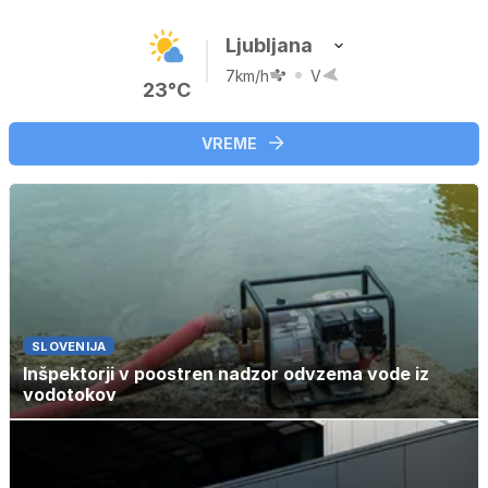
Ljubljana
7km/h
V
23°C
VREME
SLOVENIJA
Inšpektorji v poostren nadzor odvzema vode iz
vodotokov