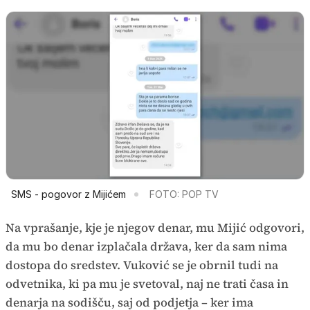
SMS - pogovor z Mijićem
FOTO: POP TV
Na vprašanje, kje je njegov denar, mu Mijić odgovori,
da mu bo denar izplačala država, ker da sam nima
dostopa do sredstev. Vuković se je obrnil tudi na
odvetnika, ki pa mu je svetoval, naj ne trati časa in
denarja na sodišču, saj od podjetja – ker ima