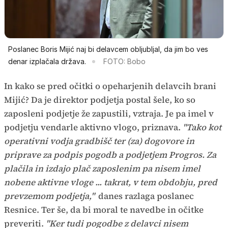
Poslanec Boris Mijić naj bi delavcem obljubljal, da jim bo ves
denar izplačala država.
FOTO: Bobo
In kako se pred očitki o opeharjenih delavcih brani
Mijić? Da je direktor podjetja postal šele, ko so
zaposleni podjetje že zapustili, vztraja. Je pa imel v
podjetju vendarle aktivno vlogo, priznava.
"Tako kot
operativni vodja gradbišč ter (za) dogovore in
priprave za podpis pogodb a podjetjem Progros. Za
plačila in izdajo plač zaposlenim pa nisem imel
nobene aktivne vloge ... takrat, v tem obdobju, pred
prevzemom podjetja,"
danes razlaga poslanec
Resnice. Ter še, da bi moral te navedbe in očitke
preveriti.
"Ker tudi pogodbe z delavci nisem