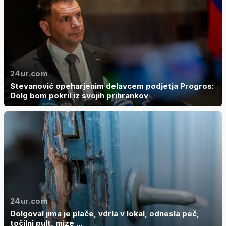
24ur.com
Stevanović opeharjenim delavcem podjetja Progros:
Dolg bom pokril iz svojih prihrankov
24ur.com
Dolgoval jima je plače, vdrla v lokal, odnesla peč,
točilni pult, mize ...