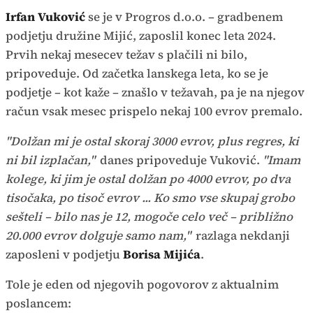
Irfan Vuković
se je v Progros d.o.o. – gradbenem
podjetju družine Mijić, zaposlil konec leta 2024.
Prvih nekaj mesecev težav s plačili ni bilo,
pripoveduje. Od začetka lanskega leta, ko se je
podjetje – kot kaže – znašlo v težavah, pa je na njegov
račun vsak mesec prispelo nekaj 100 evrov premalo.
"Dolžan mi je ostal skoraj 3000 evrov, plus regres, ki
ni bil izplačan,"
danes pripoveduje Vuković.
"Imam
kolege, ki jim je ostal dolžan po 4000 evrov, po dva
tisočaka, po tisoč evrov ... Ko smo vse skupaj grobo
sešteli – bilo nas je 12, mogoče celo več – približno
20.000 evrov dolguje samo nam,"
razlaga nekdanji
zaposleni v podjetju
Borisa Mijića
.
Tole je eden od njegovih pogovorov z aktualnim
poslancem: