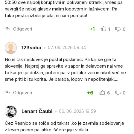
50:50 dve najbolj koruptivni in pokvarjeni stranki, vmes pa
navrgli še nekaj glasov malim lopovom in lažnivcem. Pa
tako pestra izbira je bila, ni nam pomoči!
Odgovori
+1
1
0
123soba
07. 06. 2026 08.34
No in tak nečlovek je postal poslanec. Pa kaj se gre ta
slovenija. Najprej ga spravite v zapor in delavcem naj vrne
to kar jim je dolžan, potem pa iz politike ven in nikoli več ne
sme priti blizu korita. Je baraba, lopov in nepoštenjak....
Odgovori
+6
6
0
Lenart Čaubi
06. 06. 2026 19.59
Čez Resnico se tolče od takrat ,ko je zavrnila sodelovanje
z levim polom pa lahko iščete jajc v dlaki.