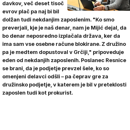
davkov, več deset tisoč
evrov plač pa naj bi bil
dolžan tudi nekdanjim zaposlenim. "Ko smo
preverjali, kje je naš denar, nam je Mijić dejal, da
bo denar neposredno izplačala država, ker da
ima sam vse osebne račune blokirane. Z družino
pa je medtem dopustoval v Grčiji," pripoveduje
eden od nekdanjih zaposlenih. Poslanec Resnice
se brani, da je podjetje prevzel šele, ko so
omenjeni delavci odšli – pa čeprav gre za
družinsko podjetje, v katerem je bil v preteklosti
zaposlen tudi kot prokurist.