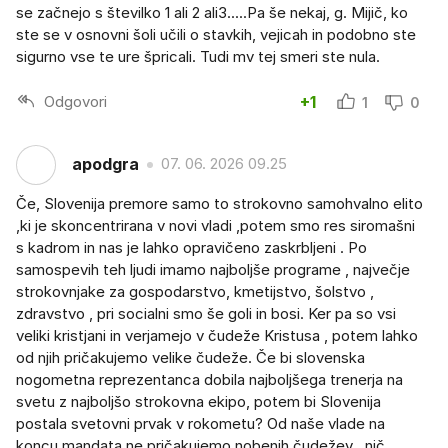
se začnejo s številko 1 ali 2 ali3.....Pa še nekaj, g. Mijič, ko
ste se v osnovni šoli učili o stavkih, vejicah in podobno ste
sigurno vse te ure špricali. Tudi mv tej smeri ste nula.
Odgovori
+1
1
0
apodgra
07. 06. 2026 09.25
Če, Slovenija premore samo to strokovno samohvalno elito
,ki je skoncentrirana v novi vladi ,potem smo res siromašni
s kadrom in nas je lahko opravičeno zaskrbljeni . Po
samospevih teh ljudi imamo najboljše programe , največje
strokovnjake za gospodarstvo, kmetijstvo, šolstvo ,
zdravstvo , pri socialni smo še goli in bosi. Ker pa so vsi
veliki kristjani in verjamejo v čudeže Kristusa , potem lahko
od njih pričakujemo velike čudeže. Če bi slovenska
nogometna reprezentanca dobila najboljšega trenerja na
svetu z najboljšo strokovna ekipo, potem bi Slovenija
postala svetovni prvak v rokometu? Od naše vlade na
koncu mandata ne pričakujemo nobenih čudežev , nič