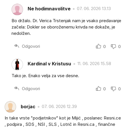
Ne hodimnavolitve
07. 06. 2026 13.13
Bo držalo. Dr. Verica Trstenjak nam je vsako predavanje
začela: Dokler se oboroženemu krivda ne dokaže, je
nedolžen.
Odgovori
0
0
Kardinal v Kristusu
11. 06. 2026 15.58
Tako je. Enako velja za vse desne.
Odgovori
0
0
borjac
07. 06. 2026 12.39
In take vrste "podjetnikov" kot je Mijić , poslanec Resni.ce
, podpira , SDS , NSI , SLS , Lotrič in Resni.ca , finančne