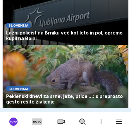
SLOVENIJA
Lažni policist na Brniku več kot leto in pol, opremo
kupil na Bolhi
SLOVENIJA
Peklenski dnevi za srne, ježe, ptice ...: s preprosto
gesto rešite življenje