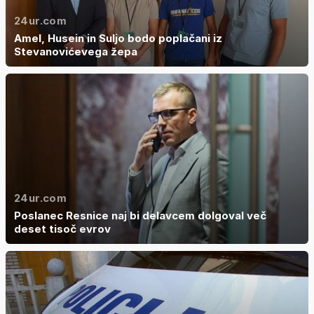
24ur.com
Amel, Husein in Suljo bodo poplačani iz
Stevanovićevega žepa
24ur.com
Poslanec Resnice naj bi delavcem dolgoval več
deset tisoč evrov