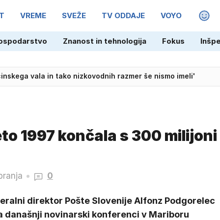
T
VREME
SVEŽE
TV ODDAJE
VOYO
MAGA
ospodarstvo
Znanost in tehnologija
Fokus
Inšp
inskega vala in tako nizkovodnih razmer še nismo imeli'
eto 1997 končala s 300 milijoni
branja
0
eralni direktor Pošte Slovenije Alfonz Podgorelec
a današnji novinarski konferenci v Mariboru