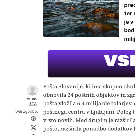
pred
ter 
je v
bodo
mili
Pošta Slovenije, ki ima skupno okol
obnovila 24 poštnih objektov in zg
AVTOR:
pošta vložila 6,4 milijarde tolarjev,
STA
poštnega centra v Ljubljani. Poleg t
Deli zgodbo:
vrsto novih. Med drugim je razširil
pošto, razširila ponudbo dodatkov 