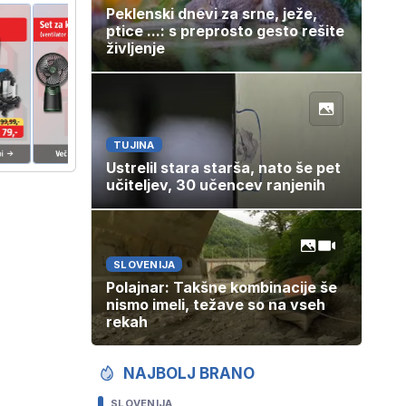
Peklenski dnevi za srne, ježe,
ptice ...: s preprosto gesto rešite
življenje
TUJINA
Ustrelil stara starša, nato še pet
učiteljev, 30 učencev ranjenih
SLOVENIJA
Polajnar: Takšne kombinacije še
nismo imeli, težave so na vseh
rekah
NAJBOLJ BRANO
SLOVENIJA