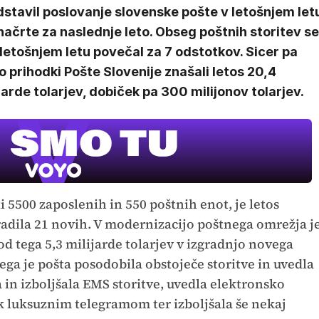
stavil poslovanje slovenske pošte v letošnjem let
načrte za naslednje leto. Obseg poštnih storitev se
 letošnjem letu povečal za 7 odstotkov. Sicer pa
 prihodki Pošte Slovenije znašali letos 20,4
jarde tolarjev, dobiček pa 300 milijonov tolarjev.
i 5500 zaposlenih in 550 poštnih enot, je letos
radila 21 novih. V modernizacijo poštnega omrežja j
 od tega 5,3 milijarde tolarjev v izgradnjo novega
ega je pošta posodobila obstoječe storitve in uvedla
a in izboljšala EMS storitve, uvedla elektronsko
k luksuznim telegramom ter izboljšala še nekaj