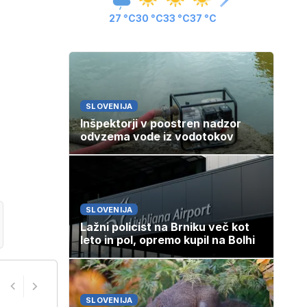
27 °C
30 °C
33 °C
37 °C
SLOVENIJA
Inšpektorji v poostren nadzor
odvzema vode iz vodotokov
SLOVENIJA
Lažni policist na Brniku več kot
leto in pol, opremo kupil na Bolhi
SLOVENIJA