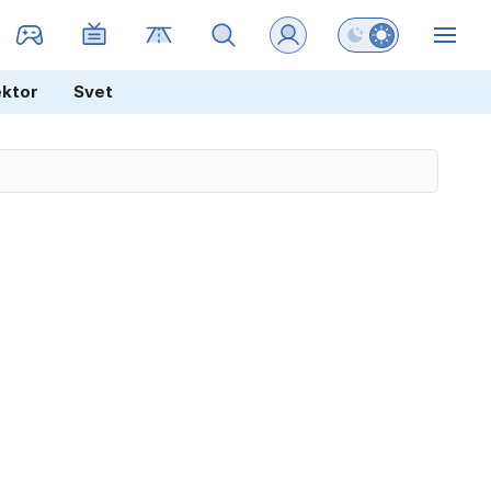
Preklopi barvni na
ZIN
ektor
Svet