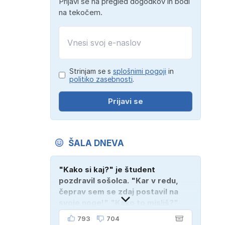
Prijavi se na pregled dogodkov in bodi
na tekočem.
Strinjam se s
splošnimi pogoji
in
politiko zasebnosti
.
Prijavi se
ŠALA DNEVA
"Kako si kaj?" je študent
pozdravil sošolca. "Kar v redu,
čeprav sem se zdaj postavil na
svoje noge!" "Kako to misliš?"
"Oče mi je vzel avto!"
793
704