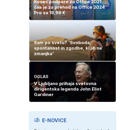
Konec podpore za Office 2021:
čas je za prehod na Office 2024
Pro za 19,99 €
Sam po svetu? 'Svoboda,
spontanost in zgodbe, ki jih ne
zmanjka'
OGLAS
V Ljubljano prihaja svetovna
dirigentska legenda John Eliot
Gardiner
E-NOVICE