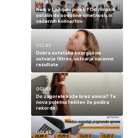
OGLAS
Kam v Ljubljani poleti? Od rimskih
ostalin do sodobne umetnosti in
večernih koncertov
OGLAS
Dobra estetska kirurgija ne
ustvarja filtrov, ustvarja naravne
rezultate
OGLAS
Do zagorele kože brez sonca? Ta
nova poletna rešitev že podira
rekorde
OGLAS