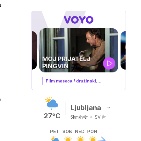
u
MOJ PRIJATELJ
PINGVIN
Film meseca / družinski,
pustolovski
e
Ljubljana
27°C
5km/h
SV
PET
SOB
NED
PON