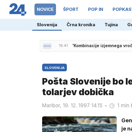
NOVICE
ŠPORT
POP IN
POPKAS
Slovenija
Črna kronika
Tujina
G
19.41
'Kombinacije izjemnega vroč
SLOVENIJA
Pošta Slovenije bo l
tolarjev dobička
Maribor, 19. 12. 1997 14.15
1 min 
Gen
je n