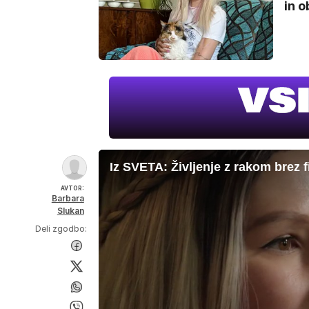
in o
Iz SVETA: Življenje z rakom brez fi
AVTOR:
Barbara
Slukan
Deli zgodbo: