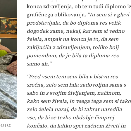
konca zdravljenja, ob tem tudi diplomo i
grafičnega oblikovanja.
"In sem si v glavi
predstavljala, da bo diploma res velik
dogodek zame, nekaj, kar sem si vedno
želela, ampak na koncu je to, da sem
zaključila z zdravljenjem, toliko bolj
pomembno, da je bila ta diploma res
samo ah."
"Pred vsem tem sem bila v bistvu res
srečna, zelo sem bila zadovoljna sama s
sabo in s svojim življenjem, načinom,
kako sem živela, in vsega tega sem si tako
zelo želela nazaj, da bi takrat naredila
vse, da bi se težko obdobje čimprej
končalo, da lahko spet začnem živeti in
FOTO: