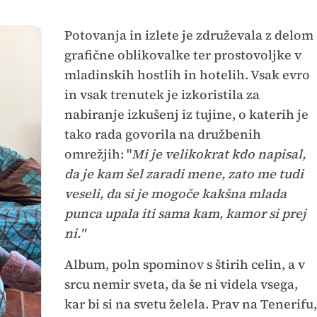
Potovanja in izlete je združevala z delom
grafične oblikovalke ter prostovoljke v
mladinskih hostlih in hotelih. Vsak evro
in vsak trenutek je izkoristila za
nabiranje izkušenj iz tujine, o katerih je
tako rada govorila na družbenih
omrežjih: "
Mi je velikokrat kdo napisal,
da je kam šel zaradi mene, zato me tudi
veseli, da si je mogoče kakšna mlada
punca upala iti sama kam, kamor si prej
ni."
Album, poln spominov s štirih celin, a v
srcu nemir sveta, da še ni videla vsega,
kar bi si na svetu želela. Prav na Tenerifu,