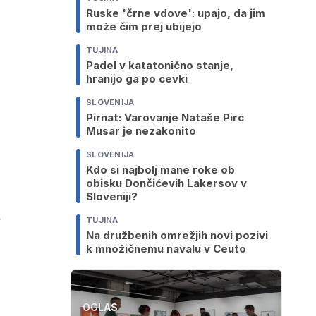
Ruske 'črne vdove': upajo, da jim
može čim prej ubijejo
TUJINA
Padel v katatonično stanje,
hranijo ga po cevki
SLOVENIJA
Pirnat: Varovanje Nataše Pirc
Musar je nezakonito
SLOVENIJA
Kdo si najbolj mane roke ob
obisku Dončićevih Lakersov v
Sloveniji?
,
TUJINA
Na družbenih omrežjih novi pozivi
k množičnemu navalu v Ceuto
OGLAS