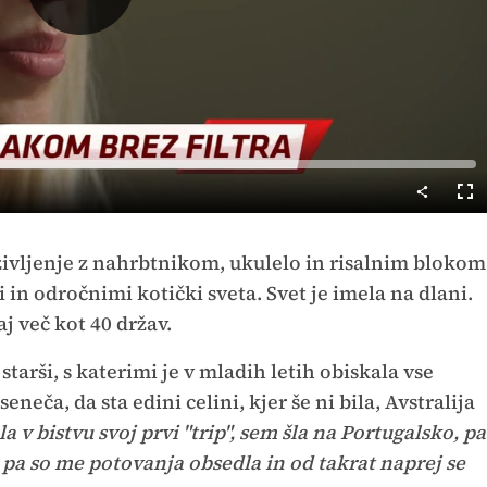
Predvajaj
Cel
nač
 življenje z nahrbtnikom, ukulelo in risalnim blokom
n odročnimi kotički sveta. Svet je imela na dlani.
j več kot 40 držav.
starši, s katerimi je v mladih letih obiskala vse
eneča, da sta edini celini, kjer še ni bila, Avstralija
 v bistvu svoj prvi "trip", sem šla na Portugalsko, pa
 pa so me potovanja obsedla in od takrat naprej se