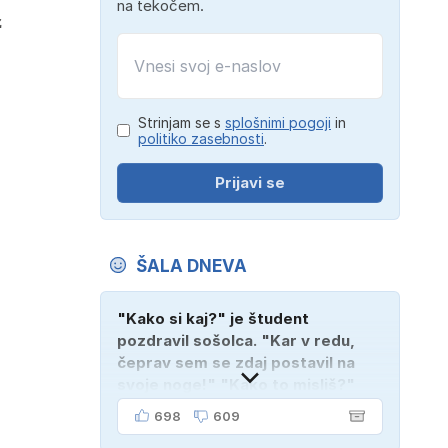
na tekočem.
z
Strinjam se s
splošnimi pogoji
in
politiko zasebnosti
.
Prijavi se
ŠALA DNEVA
"Kako si kaj?" je študent
pozdravil sošolca. "Kar v redu,
čeprav sem se zdaj postavil na
svoje noge!" "Kako to misliš?"
"Oče mi je vzel avto!"
698
609