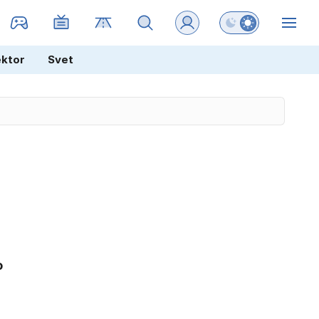
Preklopi barvni na
ZIN
ektor
Svet
o