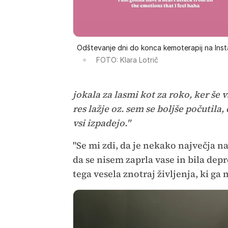
Odštevanje dni do konca kemoterapij na Ins
FOTO: Klara Lotrič
jokala za lasmi kot za roko, ker še 
res lažje oz. sem se boljše počutila
vsi izpadejo."
"Se mi zdi, da je nekako največja na
da se nisem zaprla vase in bila dep
tega vesela znotraj življenja, ki ga