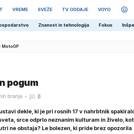
T
VREME
SVEŽE
TV ODDAJE
VOYO
MAGA
ospodarstvo
Znanost in tehnologija
Fokus
Inšp
da jim može čim prej ubijejo
ne MotoGP
in pogum
in branja
8
ustavi dekle, ki je pri rosnih 17 v nahrbtnik spakiral
sveta, srce odprlo neznanim kulturam in živelo, kot
utri ne obstaja? Le bolezen, ki pride brez opozorila