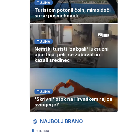
TUJINA
Turistom potonil čoln, mimoidoči
so se posmehovali
TUJINA
Nemški turisti 'zažgali' luksuzni
apartma: peli, se zabavali in
kazali sredinec
TUJINA
'Skrivni' otok na Hrvaškem raj za
svingerje?
NAJBOLJ BRANO
TUJINA