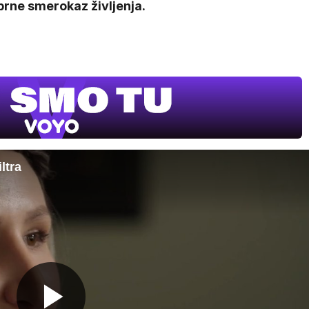
brne smerokaz življenja.
ltra