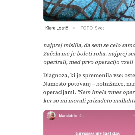
Klara Lotrič
FOTO: Svet
najprej mislila, da sem se celo sam
Začela me je boleti roka, najprej 
operirali, med prvo operacijo vzeli v
Diagnoza, ki je spremenila vse: oste
Namesto potovanj – bolnišnice, nam
operacijami.
"Sem imela vmes operac
ker so mi morali prizadeto nadlahtn