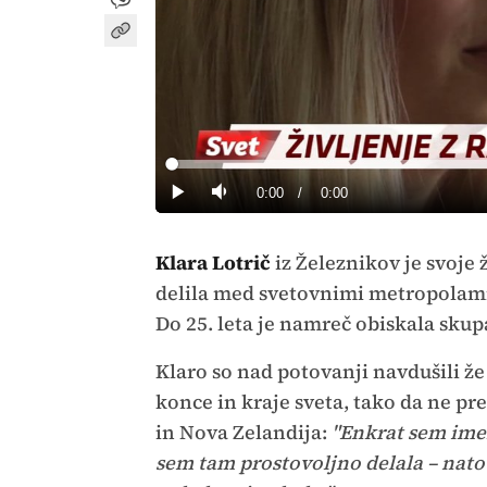
Loaded
:
0%
Current
0:00
/
Duration
0:00
Predvajaj
Tiho
Time
Klara Lotrič
iz Železnikov je svoje
delila med svetovnimi metropolami i
Do 25. leta je namreč obiskala skupa
Klaro so nad potovanji navdušili že 
konce in kraje sveta, tako da ne pres
in Nova Zelandija:
"Enkrat sem imela
sem tam prostovoljno delala – nato