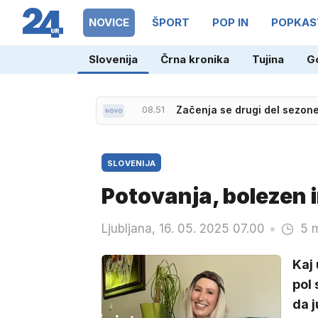
NOVICE
ŠPORT
POP IN
POPKAS
Slovenija
Črna kronika
Tujina
G
08.08
Ruske 'črne vdove': upajo, 
08.51
Začenja se drugi del sezo
SLOVENIJA
Potovanja, bolezen 
Ljubljana, 16. 05. 2025 07.00
5 m
Kaj 
pol 
da j