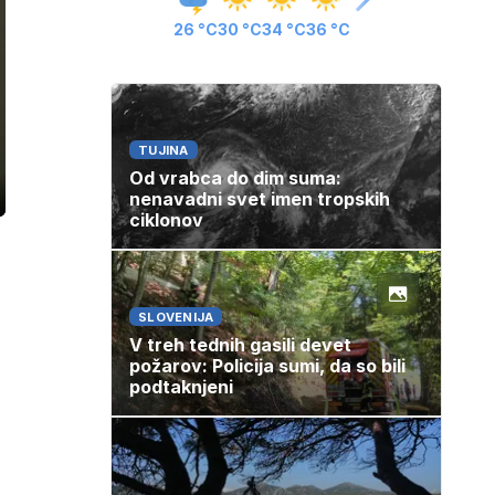
26 °C
30 °C
34 °C
36 °C
TUJINA
Od vrabca do dim suma:
nenavadni svet imen tropskih
ozaslonski
in
ciklonov
SLOVENIJA
V treh tednih gasili devet
požarov: Policija sumi, da so bili
podtaknjeni