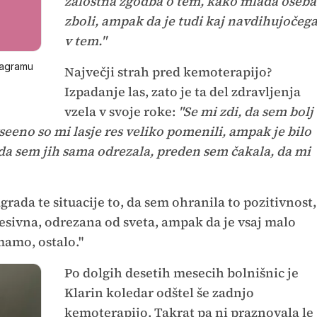
žalostna zgodba o tem, kako mlada oseba
zboli, ampak da je tudi kaj navdihujočeg
v tem."
tagramu
Največji strah pred kemoterapijo?
Izpadanje las, zato je ta del zdravljenja
vzela v svoje roke:
"Se mi zdi, da sem bolj
vseeno so mi lasje res veliko pomenili, ampak je bilo
, da sem jih sama odrezala, preden sem čakala, da mi
grada te situacije to, da sem ohranila to pozitivnost,
resivna, odrezana od sveta, ampak da je vsaj malo
 mamo, ostalo."
Po dolgih desetih mesecih bolnišnic je
Klarin koledar odštel še zadnjo
kemoterapijo. Takrat pa ni praznovala le