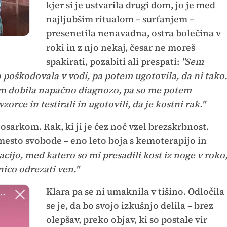
kjer si je ustvarila drugi dom, jo je med
najljubšim ritualom – surfanjem –
presenetila nenavadna, ostra bolečina v
roki in z njo nekaj, česar ne moreš
spakirati, pozabiti ali prespati:
"Sem
o poškodovala v vodi, pa potem ugotovila, da ni tako.
sem dobila napačno diagnozo, pa so me potem
zorce in testirali in ugotovili, da je kostni rak."
osarkom. Rak, ki ji je čez noč vzel brezskrbnost.
esto svobode – eno leto boja s kemoterapijo in
ijo, med katero so mi presadili kost iz noge v roko
ico odrezati ven."
Klara pa se ni umaknila v tišino. Odločila
se je, da bo svojo izkušnjo delila – brez
olepšav, preko objav, ki so postale vir