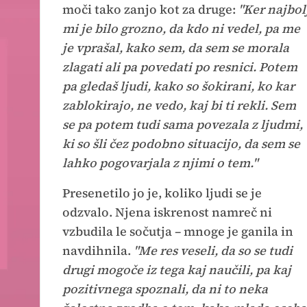
moči tako zanjo kot za druge:
"Ker najbol
mi je bilo grozno, da kdo ni vedel, pa me
je vprašal, kako sem, da sem se morala
zlagati ali pa povedati po resnici. Potem
pa gledaš ljudi, kako so šokirani, ko kar
zablokirajo, ne vedo, kaj bi ti rekli. Sem
se pa potem tudi sama povezala z ljudmi,
ki so šli čez podobno situacijo, da sem se
lahko pogovarjala z njimi o tem."
Presenetilo jo je, koliko ljudi se je
odzvalo. Njena iskrenost namreč ni
vzbudila le sočutja – mnoge je ganila in
navdihnila.
"Me res veseli, da so se tudi
drugi mogoče iz tega kaj naučili, pa kaj
pozitivnega spoznali, da ni to neka