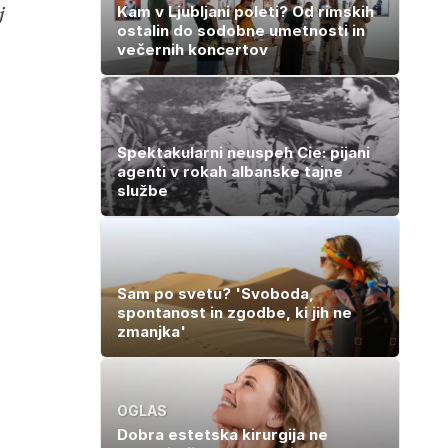
j
Kam v Ljubljani poleti? Od rimskih
ostalin do sodobne umetnosti in
večernih koncertov
Spektakularni neuspeh Cie: pijani
agenti v rokah albanske tajne
službe
Sam po svetu? 'Svoboda,
spontanost in zgodbe, ki jih ne
zmanjka'
OGLAS
Dobra estetska kirurgija ne