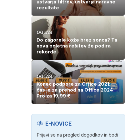
ustvarja filtrov, ustvarja naravne
rezultate
a
OGLAS
Do zagorele kože brez sonca? Ta
nova poletna rešitev že podira
rekorde
OGLAS
Konec podpore za Office 2021:
čas je za prehod na Office 2024
Pro za 19,99 €
E-NOVICE
Prijavi se na pregled dogodkov in bodi