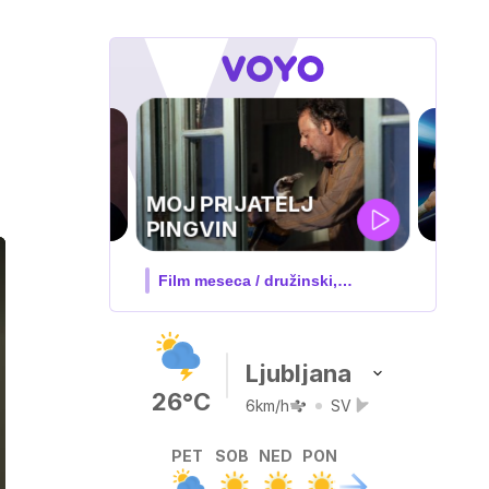
UEFA
SUPERPOKAL
V živo na VOYO: sreda ob 20.30
Ljubljana
26°C
6km/h
SV
PET
SOB
NED
PON