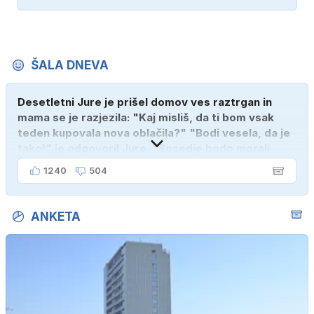
ŠALA DNEVA
Desetletni Jure je prišel domov ves raztrgan in
mama se je razjezila: "Kaj misliš, da ti bom vsak
teden kupovala nova oblačila?" "Bodi vesela, da je
tako!" je odgovoril Jure. "Sosedje bodo morali
kupiti novega sina, tako sem ga prebutal!"
1240
504
ANKETA