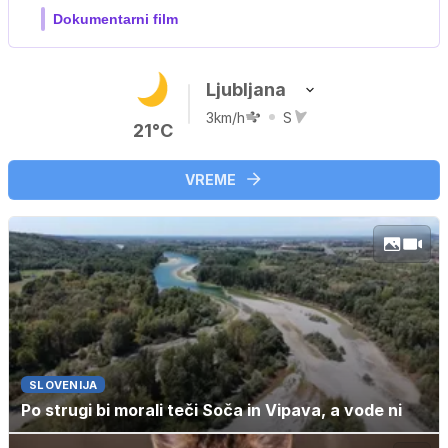
Ljubljana
3km/h
S
21°C
VREME
SLOVENIJA
Po strugi bi morali teči Soča in Vipava, a vode ni