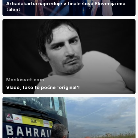
Arbadakarba napreduje v finale šova Slovenija ima
talent
Moskisvet.com
Vlado, tako to počne 'original'!