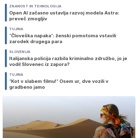
ZNANOST IN TEHNOLOGIJA
Open AI začasno ustavlja razvoj modela Astra:
preveč zmogljiv
TUJINA
'Človeška napaka': ženski pomotoma vstavili
zarodek drugega para
SLOVENIJA
Italijanska policija razbila kriminalno združbo, jo je
vodil Slovenec iz zapora?
TUJINA
'Kot v slabem filmu!' Osem ur, dve vozili v
gradbeno jamo