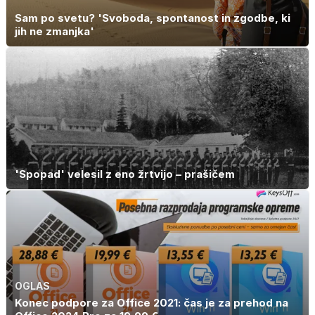
Sam po svetu? 'Svoboda, spontanost in zgodbe, ki
jih ne zmanjka'
'Spopad' velesil z eno žrtvijo – prašičem
OGLAS
Konec podpore za Office 2021: čas je za prehod na