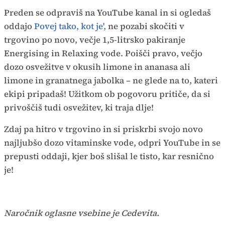
Preden se odpraviš na YouTube kanal in si ogledaš
oddajo
Povej tako, kot je',
ne pozabi skočiti v
trgovino po novo, večje 1,5-litrsko pakiranje
Energising in Relaxing vode. Poišči pravo, večjo
dozo osvežitve v okusih limone in ananasa ali
limone in granatnega jabolka – ne glede na to, kateri
ekipi pripadaš! Užitkom ob pogovoru pritiče, da si
privoščiš tudi osvežitev, ki traja dlje!
Zdaj pa hitro v trgovino in si priskrbi svojo novo
najljubšo dozo vitaminske vode, odpri YouTube in se
prepusti oddaji, kjer boš slišal le tisto, kar resnično
je!
Naročnik oglasne vsebine je Cedevita.