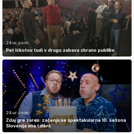
24ur.com
Pet Ićkotov tudi v drugo zabava zbrano publiko
24ur.com
Zdaj gre zares: začenja se spektakularna 10. sezona
Slovenija ima talent