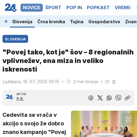
NOVICE
ŠPORT
POP IN
POPKAST
VREME
Slovenija
Črna kronika
Tujina
Gospodarstvo
Znano
SLOVENIJA
"Povej tako, kot je" šov – 8 regionalnih
vplivnežev, ena miza in veliko
iskrenosti
Ljubljana, 18. 07. 2025 00.15
2 min branja
0
AVTOR:
P.R.
Cedevita se vrača v
akcijo s svojo že dobro
znano kampanjo "Povej