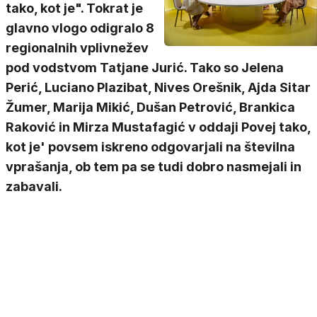
tako, kot je". Tokrat je
glavno vlogo odigralo 8
regionalnih vplivnežev
pod vodstvom Tatjane Jurić. Tako so Jelena
Perić, Luciano Plazibat, Nives Orešnik, Ajda Sitar
Žumer, Marija Mikić, Dušan Petrović, Brankica
Raković in Mirza Mustafagić v oddaji Povej tako,
kot je' povsem iskreno odgovarjali na številna
vprašanja, ob tem pa se tudi dobro nasmejali in
zabavali.