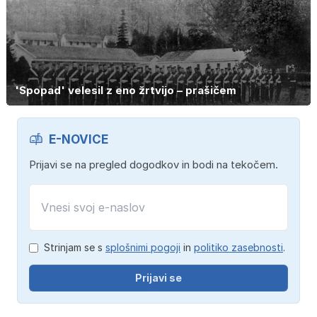
'Spopad' velesil z eno žrtvijo – prašičem
E-NOVICE
Prijavi se na pregled dogodkov in bodi na tekočem.
Strinjam se s
splošnimi pogoji
in
politiko zasebnosti
.
Prijavi se