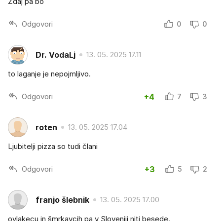
Zdaj pa bo
Odgovori
0
0
Dr. VodaLj
13. 05. 2025 17.11
to laganje je nepojmljivo.
Odgovori
+4
7
3
roten
13. 05. 2025 17.04
Ljubitelji pizza so tudi člani
Odgovori
+3
5
2
franjo šlebnik
13. 05. 2025 17.00
ovlakecu in šmrkavcih pa v Sloveniji niti besede.