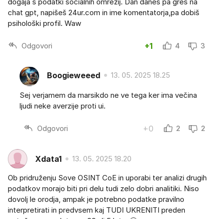
dogaja s podatki socialnih omrežij. Dan danes pa greš na
chat gpt, napišeš 24ur.com in ime komentatorja,pa dobiš
psihološki profil. Waw
Odgovori
+1
4
3
Boogieweeed
13. 05. 2025 18.25
Sej verjamem da marsikdo ne ve tega ker ima večina
ljudi neke averzije proti ui.
Odgovori
+0
2
2
Xdata1
13. 05. 2025 18.20
Ob pridruženju Sove OSINT CoE in uporabi ter analizi drugih
podatkov morajo biti pri delu tudi zelo dobri analitiki. Niso
dovolj le orodja, ampak je potrebno podatke pravilno
interpretirati in predvsem kaj TUDI UKRENITI preden