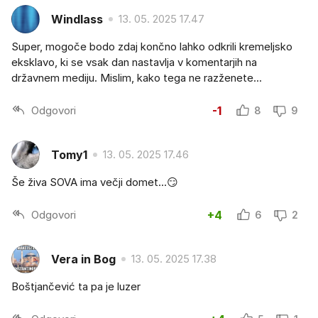
Windlass
13. 05. 2025 17.47
Super, mogoče bodo zdaj končno lahko odkrili kremeljsko
eksklavo, ki se vsak dan nastavlja v komentarjih na
državnem mediju. Mislim, kako tega ne razženete...
Odgovori
-1
8
9
Tomy1
13. 05. 2025 17.46
Še živa SOVA ima večji domet...😏
Odgovori
+4
6
2
Vera in Bog
13. 05. 2025 17.38
Boštjančević ta pa je luzer