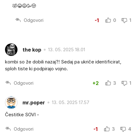
🤣😂😅🥳🤠
Odgovori
-1
0
1
the kop
13. 05. 2025 18.01
kombi so že dobili nazaj?! Sedaj pa ukriče identificirat,
sploh tiste ki podpirajo vojno.
Odgovori
+2
3
1
mr.poper
13. 05. 2025 17.57
Čestitke SOVI -
Odgovori
-1
3
4