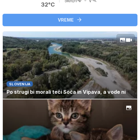
5km/h
V
32°C
VREME
SLOVENIJA
Po strugi bi morali teči Soča in Vipava, a vode ni