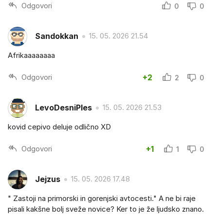
Odgovori
0
0
Sandokkan
15. 05. 2026 21.54
Afrikaaaaaaaa
Odgovori
+2
2
0
LevoDesniPles
15. 05. 2026 21.53
kovid cepivo deluje odlično XD
Odgovori
+1
1
0
Jejzus
15. 05. 2026 17.48
" Zastoji na primorski in gorenjski avtocesti." A ne bi raje
pisali kakšne bolj sveže novice? Ker to je že ljudsko znano.