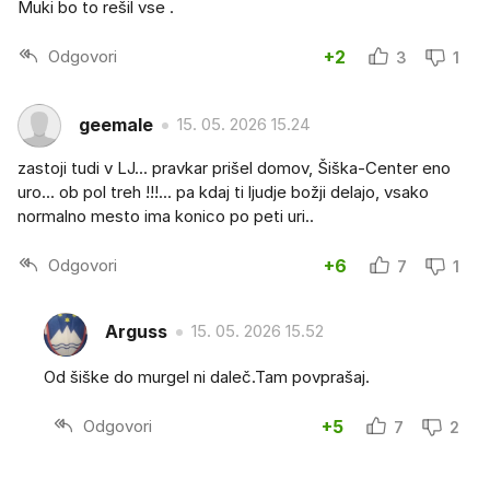
Muki bo to rešil vse .
Odgovori
+2
3
1
geemale
15. 05. 2026 15.24
zastoji tudi v LJ... pravkar prišel domov, Šiška-Center eno
uro... ob pol treh !!!... pa kdaj ti ljudje božji delajo, vsako
normalno mesto ima konico po peti uri..
Odgovori
+6
7
1
Arguss
15. 05. 2026 15.52
Od šiške do murgel ni daleč.Tam povprašaj.
Odgovori
+5
7
2