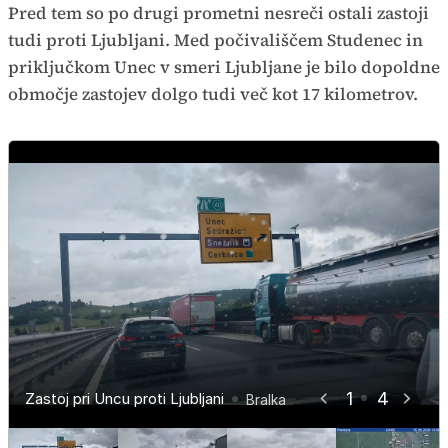
Pred tem so po drugi prometni nesreči ostali zastoji
tudi proti Ljubljani. Med počivališčem Studenec in
priključkom Unec v smeri Ljubljane je bilo dopoldne
območje zastojev dolgo tudi več kot 17 kilometrov.
Nesreča na Primorski avtocesti
1
4
Zastoj pri Uncu proti Ljubljani
Zastoj pri Uncu proti Ljubljani
Zastoji pri Postojni
Bralka
Promet.si
Bralka
Bralka