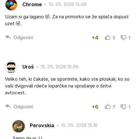
Chrome
15. 05. 2026 15.08
Uzam si ga lagano 🤣. Za na primorko se že splača dopust
uzet 🤣.
Odgovori
+4
5
1
Uroš
15. 05. 2026 15.06
Veliko teh, ki čakate, se spomnite, kako ste ploskali, ko so
vaši dvigovali rdeče loparčke na vprašanje o širitvi
avtocest.
Odgovori
+6
7
1
Perovskia
15. 05. 2026 15.16
Samo da ni JJ