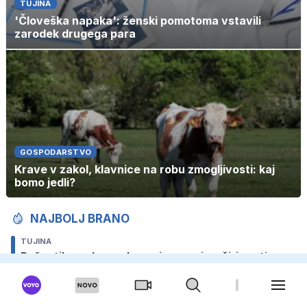
TUJINA
'Človeška napaka': ženski pomotoma vstavili
zarodek drugega para
GOSPODARSTVO
Krave v zakol, klavnice na robu zmogljivosti: kaj
bomo jedli?
NAJBOLJ BRANO
TUJINA
Požar tik za slovensko mejo: ogenj se širi proti
avtocesti
TUJA SCENA
Več sto ljudi pred cerkvijo čakalo Ronalda in