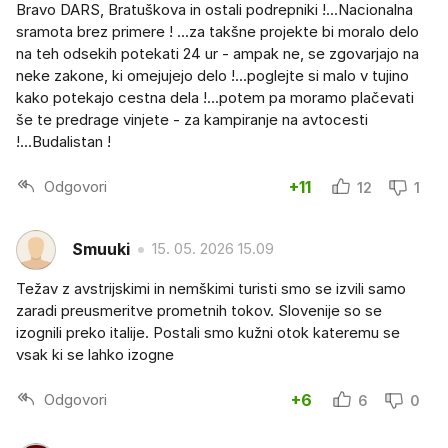
Bravo DARS, Bratuškova in ostali podrepniki !...Nacionalna
sramota brez primere ! ...za takšne projekte bi moralo delo
na teh odsekih potekati 24 ur - ampak ne, se zgovarjajo na
neke zakone, ki omejujejo delo !...poglejte si malo v tujino
kako potekajo cestna dela !...potem pa moramo plačevati
še te predrage vinjete - za kampiranje na avtocesti
!...Budalistan !
Odgovori
+11
12
1
Smuuki
15. 05. 2026 15.09
Težav z avstrijskimi in nemškimi turisti smo se izvili samo
zaradi preusmeritve prometnih tokov. Slovenije so se
izognili preko italije. Postali smo kužni otok kateremu se
vsak ki se lahko izogne
Odgovori
+6
6
0