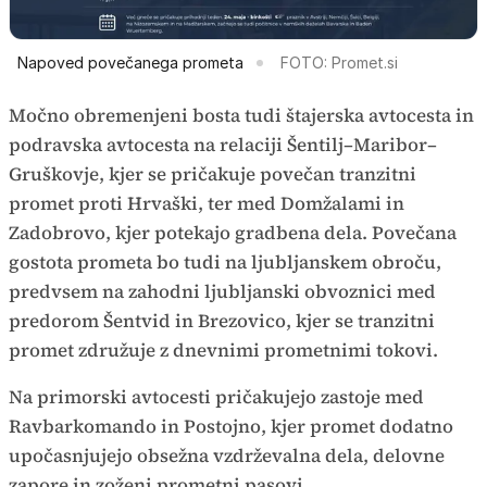
Napoved povečanega prometa
FOTO: Promet.si
Močno obremenjeni bosta tudi štajerska avtocesta in
podravska avtocesta na relaciji Šentilj–Maribor–
Gruškovje, kjer se pričakuje povečan tranzitni
promet proti Hrvaški, ter med Domžalami in
Zadobrovo, kjer potekajo gradbena dela. Povečana
gostota prometa bo tudi na ljubljanskem obroču,
predvsem na zahodni ljubljanski obvoznici med
predorom Šentvid in Brezovico, kjer se tranzitni
promet združuje z dnevnimi prometnimi tokovi.
Na primorski avtocesti pričakujejo zastoje med
Ravbarkomando in Postojno, kjer promet dodatno
upočasnjujejo obsežna vzdrževalna dela, delovne
zapore in zoženi prometni pasovi.