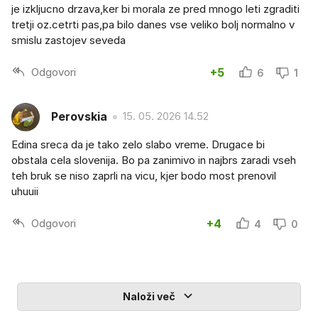
je izkljucno drzava,ker bi morala ze pred mnogo leti zgraditi
tretji oz.cetrti pas,pa bilo danes vse veliko bolj normalno v
smislu zastojev seveda
Odgovori
+5
6
1
Perovskia
15. 05. 2026 14.52
Edina sreca da je tako zelo slabo vreme. Drugace bi
obstala cela slovenija. Bo pa zanimivo in najbrs zaradi vseh
teh bruk se niso zaprli na vicu, kjer bodo most prenovil
uhuuii
Odgovori
+4
4
0
Naloži več