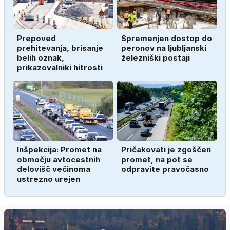
Prepoved
Spremenjen dostop do
prehitevanja, brisanje
peronov na ljubljanski
belih oznak,
železniški postaji
prikazovalniki hitrosti
Inšpekcija: Promet na
Pričakovati je zgoščen
območju avtocestnih
promet, na pot se
delovišč večinoma
odpravite pravočasno
ustrezno urejen