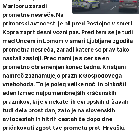
Mariboru zaradi
prometne nesreče. Na
primorski avtocesti je bil pred Postojno v smeri
Kopra zaprt desni vozni pas. Pred tem se je tudi
med Uncem in Lomom v smeri Ljubljane zgodila
prometna nesreča, zaradi katere so prav tako
nastali zastoji. Pred nami je sicer še en
prometno obremenjen konec tedna. Kristjani
namreč zaznamujejo praznik Gospodovega
vnebohoda. To je poleg velike noči in binkošti
eden izmed najpomembnejših krščanskih
praznikov, ki je v nekaterih evropskih državah
tudi dela prost dan, zato je na slovenskih
avtocestah in hitrih cestah že dopoldne
pričakovati zgostitve prometa proti Hrvaški.