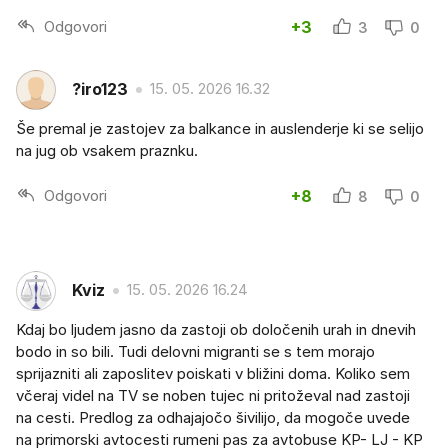
Odgovori
+3
3
0
?iro123
15. 05. 2026 16.32
Še premal je zastojev za balkance in auslenderje ki se selijo
na jug ob vsakem praznku.
Odgovori
+8
8
0
Kviz
15. 05. 2026 16.24
Kdaj bo ljudem jasno da zastoji ob določenih urah in dnevih
bodo in so bili. Tudi delovni migranti se s tem morajo
sprijazniti ali zaposlitev poiskati v bližini doma. Koliko sem
včeraj videl na TV se noben tujec ni pritoževal nad zastoji
na cesti. Predlog za odhajajočo šivilijo, da mogoče uvede
na primorski avtocesti rumeni pas za avtobuse KP- LJ - KP