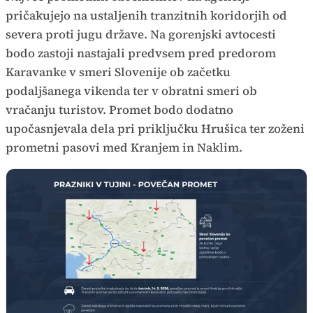
pričakujejo na ustaljenih tranzitnih koridorjih od
severa proti jugu države. Na gorenjski avtocesti
bodo zastoji nastajali predvsem pred predorom
Karavanke v smeri Slovenije ob začetku
podaljšanega vikenda ter v obratni smeri ob
vračanju turistov. Promet bodo dodatno
upočasnjevala dela pri priključku Hrušica ter zoženi
prometni pasovi med Kranjem in Naklim.