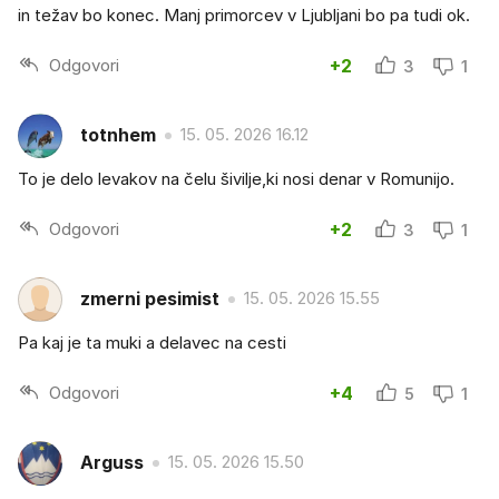
in težav bo konec. Manj primorcev v Ljubljani bo pa tudi ok.
Odgovori
+2
3
1
totnhem
15. 05. 2026 16.12
To je delo levakov na čelu šivilje,ki nosi denar v Romunijo.
Odgovori
+2
3
1
zmerni pesimist
15. 05. 2026 15.55
Pa kaj je ta muki a delavec na cesti
Odgovori
+4
5
1
Arguss
15. 05. 2026 15.50