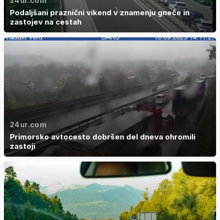
24ur.com
Podaljšani praznični vikend v znamenju gneče in
zastojev na cestah
24ur.com
Primorsko avtocesto dobršen del dneva ohromili
zastoji