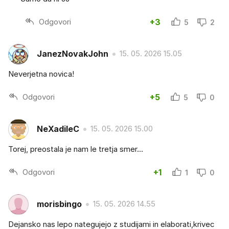
Odgovori
+3
5
2
JanezNovakJohn
15. 05. 2026 15.05
Neverjetna novica!
Odgovori
+5
5
0
NeXadileC
15. 05. 2026 15.00
Torej, preostala je nam le tretja smer...
Odgovori
+1
1
0
morisbingo
15. 05. 2026 14.55
Dejansko nas lepo nategujejo z studijami in elaborati,krivec