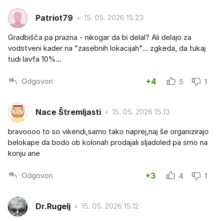
Patriot79
15. 05. 2026 15.23
Gradbišča pa prazna - nikogar da bi delal? Ali delajo za
vodstveni kader na "zasebnih lokacijah"... zgkeda, da tukaj
tudi lavfa 10%...
Odgovori
+4
5
1
Nace Štremljasti
15. 05. 2026 15.13
bravoooo to so vikendi,samo tako naprej,naj še organizirajo
belokape da bodo ob kolonah prodajali sljadoled pa smo na
konju ane
Odgovori
+3
4
1
Dr.Rugelj
15. 05. 2026 15.12