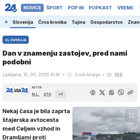
NOVICE
ŠPORT
POP IN
POPKAST
VREME
Slovenija
Črna kronika
Tujina
Gospodarstvo
Znano
SLOVENIJA
Dan v znamenju zastojev, pred nami
podobni
Ljubljana, 15. 05. 2026 10.16
3 min branja
159
AVTOR:
N.L.
STA
+1
Nekaj časa je bila zaprta
štajerska avtocesta
med Celjem vzhod in
Dramljami proti