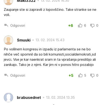
Maki3322
13. 02. 2024 16.30
Zaupanje ste si zapravili z lopovščino. Take stranke se ne
voli.
Odgovori
+6
6
0
Smuuki
13. 02. 2024 15.43
Po volilnem kongresu in izpadu iz parlamenta se ne bo
nihče več spomnil da so bili komunisti,socialdemokrati,sd
jevci. Vse je kar naenkrat sram in ta vprašanja preslišijo ali
zanikajo. Tako je z njimi. Kar jim ni v ponos hitro pozabijo
Odgovori
+5
5
0
brabusednet
13. 02. 2024 13.35