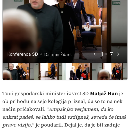
1
7
Konferenca SD
Konferenca SD
Konferenca SD
Konferenca SD
Konferenca SD
Konferenca SD
Konferenca SD
Damijan Žibert
Damijan Žibert
Damijan Žibert
Damijan Žibert
Damijan Žibert
Damijan Žibert
Damijan Žibert
Tudi gospodarski minister iz vrst SD
Matjaž Han
je
ob prihodu na sejo kolegija priznal, da so to na nek
način pričakovali.
"Ampak jaz verjamem, da ko
enkrat padeš, se lahko tudi vzdigneš, seveda če imaš
pravo vizijo,"
je poudaril. Dejal je, da je bil zadnje