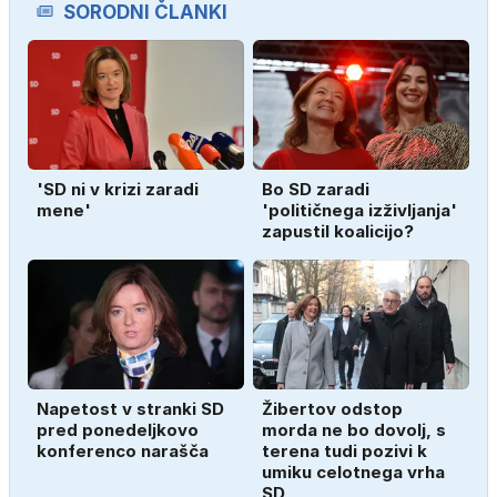
SORODNI ČLANKI
'SD ni v krizi zaradi
Bo SD zaradi
mene'
'političnega izživljanja'
zapustil koalicijo?
Napetost v stranki SD
Žibertov odstop
pred ponedeljkovo
morda ne bo dovolj, s
konferenco narašča
terena tudi pozivi k
umiku celotnega vrha
SD