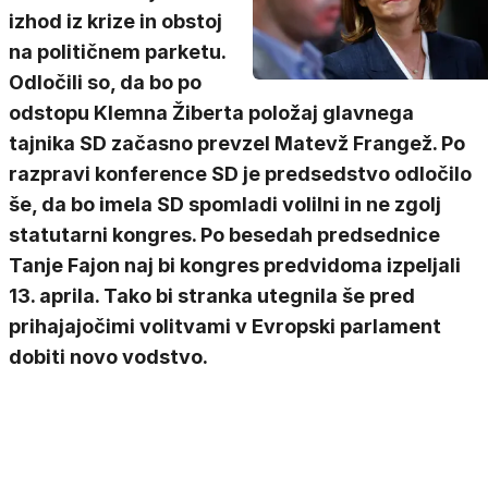
izhod iz krize in obstoj
na političnem parketu.
Odločili so, da bo po
odstopu Klemna Žiberta položaj glavnega
tajnika SD začasno prevzel Matevž Frangež. Po
razpravi konference SD je predsedstvo odločilo
še, da bo imela SD spomladi volilni in ne zgolj
statutarni kongres. Po besedah predsednice
Tanje Fajon naj bi kongres predvidoma izpeljali
13. aprila. Tako bi stranka utegnila še pred
prihajajočimi volitvami v Evropski parlament
dobiti novo vodstvo.