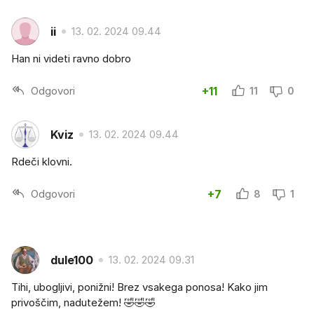
ii
13. 02. 2024 09.44
Han ni videti ravno dobro
Odgovori
+11
11
0
Kviz
13. 02. 2024 09.44
Rdeči klovni.
Odgovori
+7
8
1
dule100
13. 02. 2024 09.31
Tihi, ubogljivi, ponižni! Brez vsakega ponosa! Kako jim
privoščim, nadutežem! 🤣🤣🤣