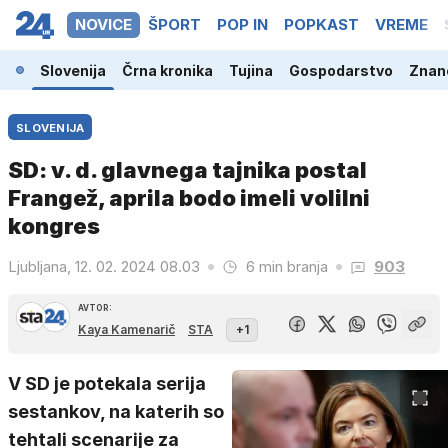
NOVICE
ŠPORT
POP IN
POPKAST
VREME
Slovenija
Črna kronika
Tujina
Gospodarstvo
Znano
SLOVENIJA
SD: v. d. glavnega tajnika postal
Frangež, aprila bodo imeli volilni
kongres
Ljubljana, 12. 02. 2024 08.03
6 min branja
903
AVTOR:
Kaya Kamenarič
STA
+1
V SD je potekala serija
sestankov, na katerih so
tehtali scenarije za