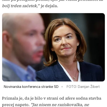
bolj trden začetek,"
je dejala.
Novinarska konferenca stranke SD
FOTO: Damjan Žibert
Priznala je, da je bilo v strani od afere sodna stavba
precej napeto.
"Jaz nisem ne raziskovalka, ne