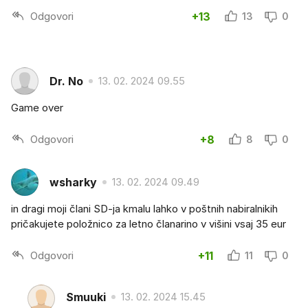
Odgovori
+13
13
0
Dr. No
13. 02. 2024 09.55
Game over
Odgovori
+8
8
0
wsharky
13. 02. 2024 09.49
in dragi moji člani SD-ja kmalu lahko v poštnih nabiralnikih
pričakujete položnico za letno članarino v višini vsaj 35 eur
Odgovori
+11
11
0
Smuuki
13. 02. 2024 15.45