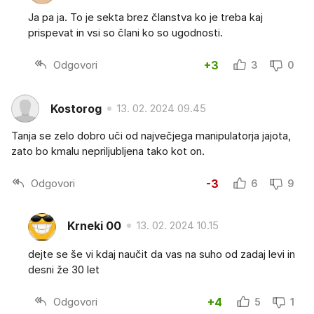
Ja pa ja. To je sekta brez članstva ko je treba kaj
prispevat in vsi so člani ko so ugodnosti.
Odgovori
+3
3
0
Kostorog
13. 02. 2024 09.45
Tanja se zelo dobro uči od največjega manipulatorja jajota,
zato bo kmalu nepriljubljena tako kot on.
Odgovori
-3
6
9
Krneki 00
13. 02. 2024 10.15
dejte se še vi kdaj naučit da vas na suho od zadaj levi in
desni že 30 let
Odgovori
+4
5
1