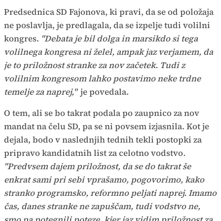
Predsednica SD Fajonova, ki pravi, da se od položaja
ne poslavlja, je predlagala, da se izpelje tudi volilni
kongres.
"Debata je bil dolga in marsikdo si tega
volilnega kongresa ni želel, ampak jaz verjamem, da
je to priložnost stranke za nov začetek. Tudi z
volilnim kongresom lahko postavimo neke trdne
temelje za naprej,"
je povedala.
O tem, ali se bo takrat podala po zaupnico za nov
mandat na čelu SD, pa se ni povsem izjasnila. Kot je
dejala, bodo v naslednjih tednih tekli postopki za
pripravo kandidatnih list za celotno vodstvo
.
"Predvsem dajem priložnost, da se do takrat še
enkrat sami pri sebi vprašamo, pogovorimo, kako
stranko programsko, reformno peljati naprej. Imamo
čas, danes stranke ne zapuščam, tudi vodstvo ne,
smo pa potegnili poteze, kjer jaz vidim priložnost za