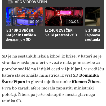
VEČ VIDEOVSEBIN
Time
09:01
03:08
Iz 24UR ZVEČER:
Iz 24UR ZVEČER:
Iz 24UR ZVE
Korljan in Lukšić o
Veliki pretresi v SD
Fajonova po
dogajanju v SD
sestankih s
SD je na sestankih iskala izhod iz krize, v kateri se je
stranka znašla po aferi v zvezi z nakupom stavbe za
potrebe sodišč na Litijski cesti v Ljubljani, v središču
katere sta se znašla ministrica iz vrst SD
Dominika
Švarc Pipan
in glavni tajnik stranke
Klemen Žibert
.
Prva bo zaradi afere morala zapustiti ministrski
položaj, Žibert pa je že odstopil z mesta glavnega
tajnika SD.