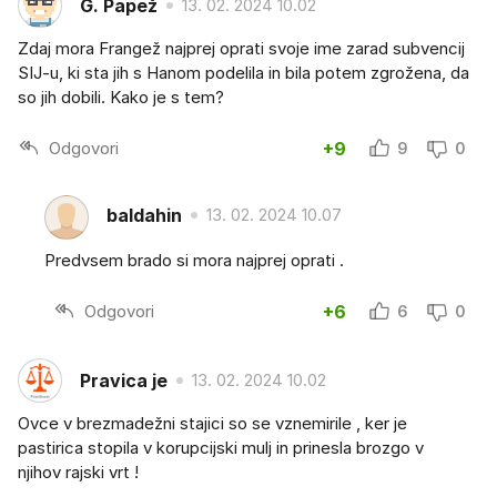
G. Papež
13. 02. 2024 10.02
Zdaj mora Frangež najprej oprati svoje ime zarad subvencij
SIJ-u, ki sta jih s Hanom podelila in bila potem zgrožena, da
so jih dobili. Kako je s tem?
Odgovori
+9
9
0
baldahin
13. 02. 2024 10.07
Predvsem brado si mora najprej oprati .
Odgovori
+6
6
0
Pravica je
13. 02. 2024 10.02
Ovce v brezmadežni stajici so se vznemirile , ker je
pastirica stopila v korupcijski mulj in prinesla brozgo v
njihov rajski vrt !