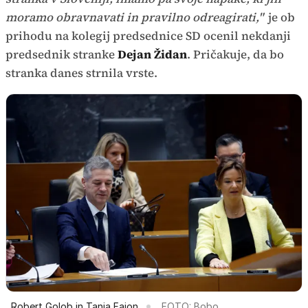
moramo obravnavati in pravilno odreagirati,"
je ob
prihodu na kolegij predsednice SD ocenil nekdanji
predsednik stranke
Dejan Židan
. Pričakuje, da bo
stranka danes strnila vrste.
Robert Golob in Tanja Fajon
FOTO: Bobo