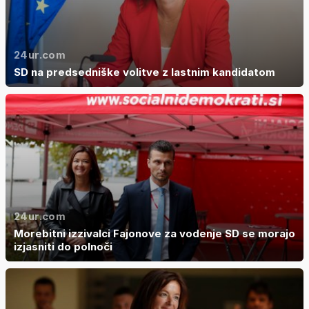
24ur.com
SD na predsedniške volitve z lastnim kandidatom
24ur.com
Morebitni izzivalci Fajonove za vodenje SD se morajo
izjasniti do polnoči