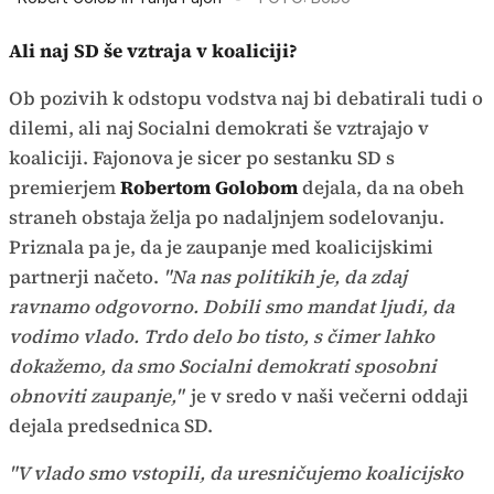
Ali naj SD še vztraja v koaliciji?
Ob pozivih k odstopu vodstva naj bi debatirali tudi o
dilemi, ali naj Socialni demokrati še vztrajajo v
koaliciji. Fajonova je sicer po sestanku SD s
premierjem
Robertom Golobom
dejala, da na obeh
straneh obstaja želja po nadaljnjem sodelovanju.
Priznala pa je, da je zaupanje med koalicijskimi
partnerji načeto.
"Na nas politikih je, da zdaj
ravnamo odgovorno. Dobili smo mandat ljudi, da
vodimo vlado. Trdo delo bo tisto, s čimer lahko
dokažemo, da smo Socialni demokrati sposobni
obnoviti zaupanje,"
je v sredo v naši večerni oddaji
dejala predsednica SD.
"V vlado smo vstopili, da uresničujemo koalicijsko