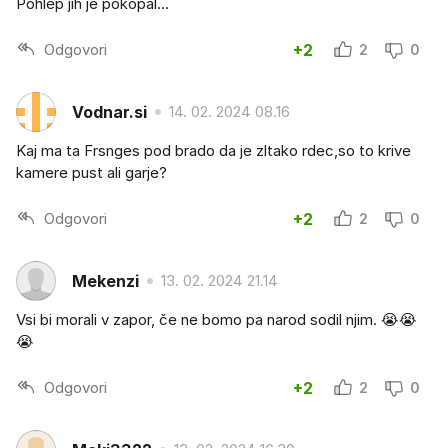
Pohlep jih je pokopal...
Odgovori
+2
2
0
Vodnar.si
14. 02. 2024 08.16
Kaj ma ta Frsnges pod brado da je zltako rdec,so to krive
kamere pust ali garje?
Odgovori
+2
2
0
Mekenzi
13. 02. 2024 21.14
Vsi bi morali v zapor, če ne bomo pa narod sodil njim. 😭😭
😭
Odgovori
+2
2
0