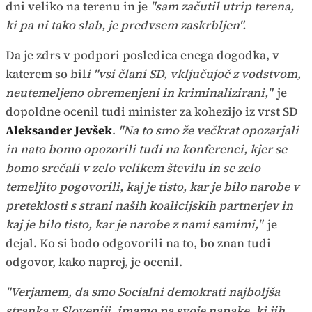
dni veliko na terenu in je
"sam začutil utrip terena,
ki pa ni tako slab, je predvsem zaskrbljen".
Da je zdrs v podpori posledica enega dogodka, v
katerem so bil
i "vsi člani SD, vključujoč z vodstvom,
neutemeljeno obremenjeni in kriminalizirani,"
je
dopoldne ocenil tudi minister za kohezijo iz vrst SD
Aleksander Jevšek
.
"Na to smo že večkrat opozarjali
in nato bomo opozorili tudi na konferenci, kjer se
bomo srečali v zelo velikem številu in se zelo
temeljito pogovorili, kaj je tisto, kar je bilo narobe v
preteklosti s strani naših koalicijskih partnerjev in
kaj je bilo tisto, kar je narobe z nami samimi,"
je
dejal. Ko si bodo odgovorili na to, bo znan tudi
odgovor, kako naprej, je ocenil.
"Verjamem, da smo Socialni demokrati najboljša
stranka v Sloveniji, imamo pa svoje napake, ki jih