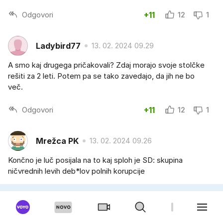
Odgovori
+11
12
1
Ladybird77
13. 02. 2024 09.29
A smo kaj drugega pričakovali? Zdaj morajo svoje stolčke
rešiti za 2 leti. Potem pa se tako zavedajo, da jih ne bo
več.
Odgovori
+11
12
1
Mrežca PK
13. 02. 2024 09.26
Končno je luč posijala na to kaj sploh je SD: skupina
ničvrednih levih deb*lov polnih korupcije
Odgovori
+10
11
1