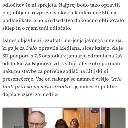
odločitev še ni sprejeta. Najprej bodo tako opravili
poglobljeno razpravo v okviru konference SD, na
podlagi katere bo predsedstvo dokončno oblikovalo
sklep in o njem tudi odločalo.
Danes objavljeni rezultati merjenja javnega mnenja,
ki ga je za
Delo
opravila Mediana, sicer kažejo, da je
SD podpora s 7,5 odstotka v januarju zdrsnila na 2,6
odstotka. Za Fajonovo zdrs v luči afere ob spornem
nakupu stavbe za potrebe sodišč na Litijski ni
presenečenje. Vse od nakupa se namreč vršijo
"zelo
hudi pritiski na našo stranko",
je danes dopoldne
dejala v izjavi za medije.