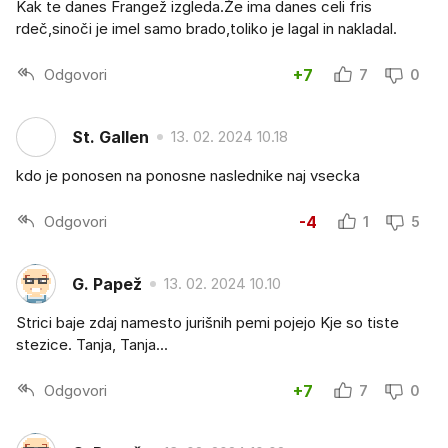
Kak te danes Frangež izgleda.Že ima danes celi fris
rdeč,sinoči je imel samo brado,toliko je lagal in nakladal.
Odgovori
+7
7
0
St. Gallen
13. 02. 2024 10.18
kdo je ponosen na ponosne naslednike naj vsecka
Odgovori
-4
1
5
G. Papež
13. 02. 2024 10.10
Strici baje zdaj namesto jurišnih pemi pojejo Kje so tiste
stezice. Tanja, Tanja...
Odgovori
+7
7
0