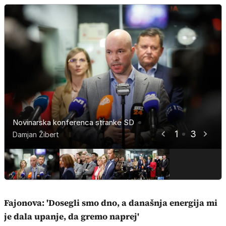
Novinarska konferenca stranke SD
Novinarska konferenca stranke SD
Novinarska konferenca stranke SD
1
3
Damjan Žibert
Damjan Žibert
Damjan Žibert
Fajonova: 'Dosegli smo dno, a današnja energija mi
je dala upanje, da gremo naprej'