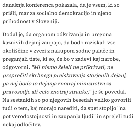
današnja konferenca pokazala, da je vsem, ki so
prišli, mar za socialno demokracijo in njeno
prihodnost v Sloveniji.
Dodal je, da organom odkrivanja in pregona
kaznivih dejanj zaupajo, da bodo raziskali vse
okoliščine v zvezi z nakupom sodne palače in
preganjali tiste, ki so, če bo v zadevi kaj narobe,
odgovorni.
"Mi nismo želeli ne prikrivati, ne
preprečiti skrbnega preiskovanja storjenih dejanj,
pa naj bodo to dejanja znotraj ministrstva za
pravosodje ali celo znotraj stranke,"
je še povedal.
Na sestankih so po njegovih besedah veliko govorili
tudi o tem, kaj morajo narediti, da spet stopijo "na
pot verodostojnosti in zaupanja ljudi" in sprejeli tudi
nekaj odločitev.