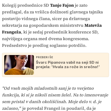
Kolegij predsednice SD
Tanje Fajon
je zato
predlagal, da za vršilca dolžnosti glavnega tajnika
postavijo vidnega člana, sicer pa državnega
sekretarja na gospodarskem ministrstvu
Matevža
Frangeža
, ki je sedaj predsednik konference SD,
najvišjega organa med dvema kongresoma.
Predsedstvo je predlog soglasno potrdilo.
PREBERI ŠE
Švarc Pipanova vabil na seji SD ni
prejela: 'Hvala za rože in srečno!'
"Od vseh mojih mladostnih sanj je to verjetno
funkcija, ki si je nikoli nisem želel. Na to imenovanje
sem pristal v danih okoliščinah. Moje delo v. d. je
začasno,"
je povedal Frangež in poudaril, da je