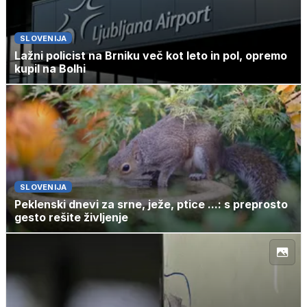
SLOVENIJA
Lažni policist na Brniku več kot leto in pol, opremo
kupil na Bolhi
SLOVENIJA
Peklenski dnevi za srne, ježe, ptice ...: s preprosto
gesto rešite življenje