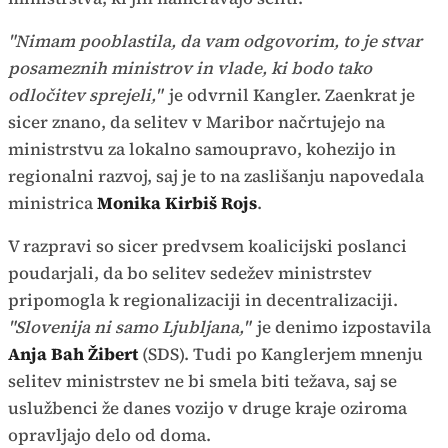
"Nimam pooblastila, da vam odgovorim, to je stvar
posameznih ministrov in vlade, ki bodo tako
odločitev sprejeli,"
je odvrnil Kangler. Zaenkrat je
sicer znano, da selitev v Maribor načrtujejo na
ministrstvu za lokalno samoupravo, kohezijo in
regionalni razvoj, saj je to na zaslišanju napovedala
ministrica
Monika Kirbiš Rojs
.
V razpravi so sicer predvsem koalicijski poslanci
poudarjali, da bo selitev sedežev ministrstev
pripomogla k regionalizaciji in decentralizaciji.
"Slovenija ni samo Ljubljana,"
je denimo izpostavila
Anja Bah Žibert
(SDS). Tudi po Kanglerjem mnenju
selitev ministrstev ne bi smela biti težava, saj se
uslužbenci že danes vozijo v druge kraje oziroma
opravljajo delo od doma.