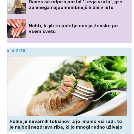
Danes se odpira portal 'Levja vrata', gre
za enega najpomembnejših dni v letu
Nohti, ki jih to poletje nosijo ženske po
vsem svetu
VIZITA
Polna je nevarnih toksinov, a jo imamo vsi radi: to
je najbolj nezdrava riba, ki jo mnogi redno uživajo