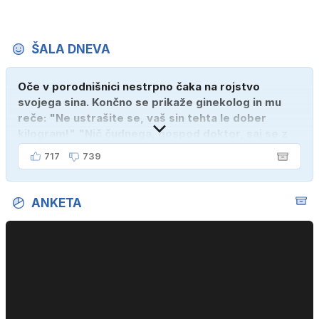
ŠALA DNEVA
Oče v porodnišnici nestrpno čaka na rojstvo
svojega sina. Končno se prikaže ginekolog in mu
reče: "Ne ustrašite se, vaš sin tehta le dober
kilogram!" "Nič čudnega, gospod doktor, saj se z
ženo poznava šele tri mesece."
717
739
ANKETA