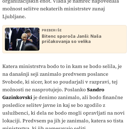
organizacijskih enot. Vlada je namreč napovedala
možnost selitve nekaterih ministrstev zunaj
Ljubljane.
PREBERI ŠE
Bitenc sporoča Janši: Naša
pričakovanja so velika
Katera ministrstva bodo to in kam se bodo selila, je
na današnji seji zanimalo predvsem poslance
Svobode, ki sicer, kot so poudarjali v razpravi, tej
možnosti ne nasprotujejo. Poslanko
Sandro
Gazinkovski
je denimo zanimalo, ali bodo finančne
posledice selitev javne in kaj se bo zgodilo z
uslužbenci, ki dela ne bodo mogli opravljati na novi
lokaciji. Predvsem pa jih je zanimalo, katera so tista
ministrstva, ki jih nameravajo seliti.