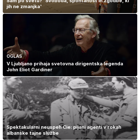
Sam po svetu? 'Svoboda, spontanost in zgodbe, ki
jih ne zmanjka'
OGLAS
V Ljubljano prihaja svetovna dirigentska legenda
John Eliot Gardiner
Spektakularni neuspeh Cie: pijani agenti v rokah
albanske tajne službe