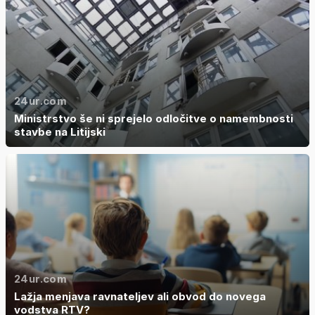
24ur.com
Ministrstvo še ni sprejelo odločitve o namembnosti
stavbe na Litijski
24ur.com
Lažja menjava ravnateljev ali obvod do novega
vodstva RTV?