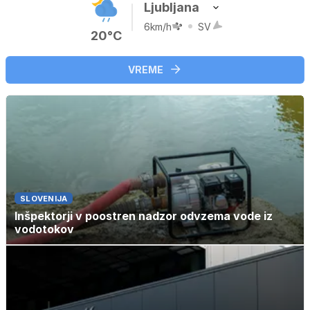
Ljubljana
6km/h
SV
20°C
VREME
SLOVENIJA
Inšpektorji v poostren nadzor odvzema vode iz
vodotokov