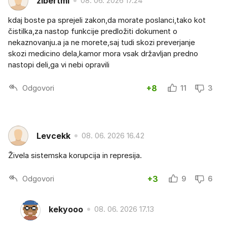
zibertmi
08. 06. 2026 17.24
kdaj boste pa sprejeli zakon,da morate poslanci,tako kot
čistilka,za nastop funkcije predložiti dokument o
nekaznovanju.a ja ne morete,saj tudi skozi preverjanje
skozi medicino dela,kamor mora vsak državljan predno
nastopi deli,ga vi nebi opravili
Odgovori
+8
11
3
Levcekk
08. 06. 2026 16.42
Živela sistemska korupcija in represija.
Odgovori
+3
9
6
kekyooo
08. 06. 2026 17.13