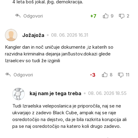
4 leta boš jokal. jbg. demokracija.
Odgovori
+7
9
2
Jožajoža
08. 06. 2026 16.31
Kangler dan in noč uničuje dokumente ,iz katerih so
razvidna kriminalna dejanja janßustov.dokazi glede
Izraelcev so tudi že izginili
Odgovori
-3
8
11
kaj nam je tega treba
08. 06. 2026 18.55
Tudi Izraelska veleposlanica je priporočila, naj se ne
ukvarjajo z zadevo Black Cube, ampak naj se raje
osredotočijo na dejstvo, da je bila razkrita korupcija ali
pa se naj osredotočijo na katero koli drugo zadevo.