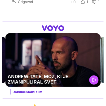
Odgovori
+0
1
1
MOJ PRIJATELJ PINGVIN
Film meseca / družinski, pustolovski