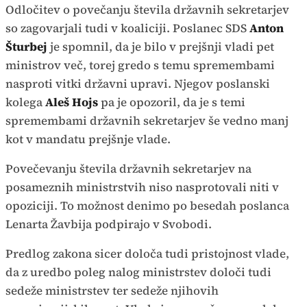
Odločitev o povečanju števila državnih sekretarjev
so zagovarjali tudi v koaliciji. Poslanec SDS
Anton
Šturbej
je spomnil, da je bilo v prejšnji vladi pet
ministrov več, torej gredo s temu spremembami
nasproti vitki državni upravi. Njegov poslanski
kolega
Aleš Hojs
pa je opozoril, da je s temi
spremembami državnih sekretarjev še vedno manj
kot v mandatu prejšnje vlade.
Povečevanju števila državnih sekretarjev na
posameznih ministrstvih niso nasprotovali niti v
opoziciji. To možnost denimo po besedah poslanca
Lenarta Žavbija podpirajo v Svobodi.
Predlog zakona sicer določa tudi pristojnost vlade,
da z uredbo poleg nalog ministrstev določi tudi
sedeže ministrstev ter sedeže njihovih