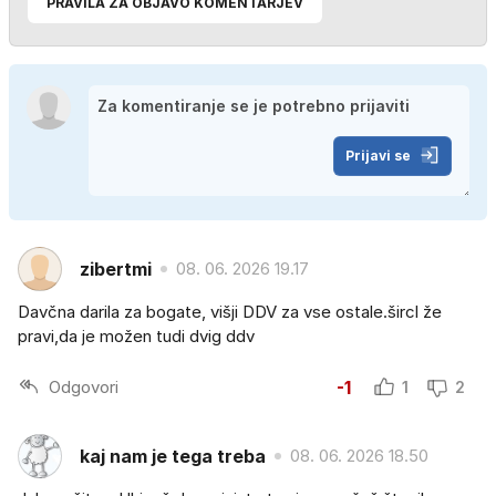
PRAVILA ZA OBJAVO KOMENTARJEV
Prijavi se
zibertmi
08. 06. 2026 19.17
Davčna darila za bogate, višji DDV za vse ostale.šircl že
pravi,da je možen tudi dvig ddv
Odgovori
-1
1
2
kaj nam je tega treba
08. 06. 2026 18.50