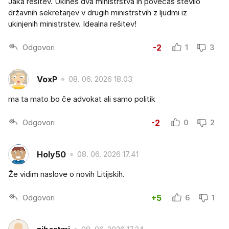
Jaka rešitev. Ukineš dva ministrstva in povečaš število
državnih sekretarjev v drugih ministrstvih z ljudmi iz
ukinjenih ministrstev. Idealna rešitev!
Odgovori
-2
1
3
VoxP
08. 06. 2026 18.03
ma ta mato bo če advokat ali samo politik
Odgovori
-2
0
2
Holy50
08. 06. 2026 17.41
Že vidim naslove o novih Litijskih.
Odgovori
+5
6
1