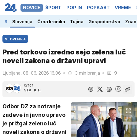
NOVICE
ŠPORT
POP IN
POPKAST
VREME
Slovenija
Črna kronika
Tujina
Gospodarstvo
Znano
SLOVENIJA
Pred torkovo izredno sejo zelena luč
noveli zakona o državni upravi
Ljubljana, 08. 06. 2026 16.06
3 min branja
9
AVTOR:
STA
K.H.
Odbor DZ za notranje
zadeve in javno upravo
je prižgal zeleno luč
noveli zakona o državni