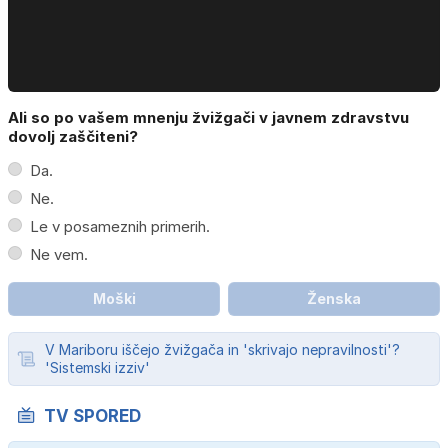
Ali so po vašem mnenju žvižgači v javnem zdravstvu
dovolj zaščiteni?
Da.
Ne.
Le v posameznih primerih.
Ne vem.
Moški
Ženska
V Mariboru iščejo žvižgača in 'skrivajo nepravilnosti'?
'Sistemski izziv'
TV SPORED