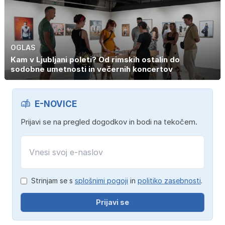
OGLAS
Kam v Ljubljani poleti? Od rimskih ostalin do
sodobne umetnosti in večernih koncertov
E-NOVICE
Prijavi se na pregled dogodkov in bodi na tekočem.
Strinjam se s
splošnimi pogoji
in
politiko zasebnosti
.
Prijavi se