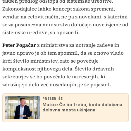
takšen predlog odstopa od sistemske ureditve.
Zakonodajalec lahko koncept zakona spremeni,
vendar na celovit način, ne pa z novelami, s katerimi
se za posamezna ministrstva določajo nove izjeme od
sistemske ureditve, so opozorili.
Peter Pogačar
z ministrstva za notranje zadeve in
javno upravo je ob tem spomnil, da se z novo vlado
krči število ministrstev, zato se povečuje
kompleksnost njihovega dela. Število državnih
sekretarjev se bo povečalo le na resorjih, ki
združujejo delo več dosedanjih, je še pojasnil.
PREBERI ŠE
Matoz: Če bo treba, bodo določena
delovna mesta ukinjena