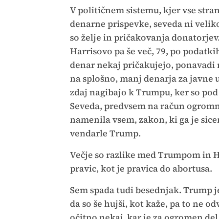
V političnem sistemu, kjer vse stra
denarne prispevke, seveda ni veli
so želje in pričakovanja donatorje
Harrisovo pa še več, 79, po podatk
denar nekaj pričakujejo, ponavadi 
na splošno, manj denarja za javne u
zdaj nagibajo k Trumpu, ker so pod
Seveda, predvsem na račun ogromni
namenila vsem, zakon, ki ga je sice
vendarle Trump.
Večje so razlike med Trumpom in Ha
pravic, kot je pravica do abortusa.
Sem spada tudi besednjak. Trump je
da so še hujši, kot kaže, pa to ne 
očitno nekaj, kar je za ogromen de