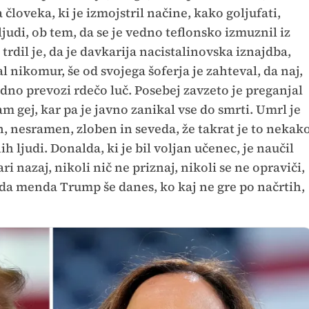
 človeka, ki je izmojstril načine, kako goljufati,
i ljudi, ob tem, da se je vedno teflonsko izmuznil iz
 trdil je, da je davkarija nacistalinovska iznajdba,
l nikomur, še od svojega šoferja je zahteval, da naj,
vedno prevozi rdečo luč. Posebej zavzeto je preganjal
m gej, kar pa je javno zanikal vse do smrti. Umrl je
en, nesramen, zloben in seveda, že takrat je to nekak
nih ljudi. Donalda, ki je bil voljan učenec, je naučil
 nazaj, nikoli nič ne priznaj, nikoli se ne opraviči,
 da menda Trump še danes, ko kaj ne gre po načrtih,