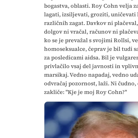
bogastva, oblasti. Roy Cohn velja za
lagati, izsiljevati, groziti, uničevat
različnih zagat. Davkov ni plačeval,
dolgov ni vračal, računov ni plačeva
ko se je prevažal s svojimi Rollsi, 
homoseksualce, čeprav je bil tudi sa
za posledicami aidsa. Bil je vulgar
privlačilo vsaj del javnosti in vpliv
marsikaj. Vedno napadaj, vedno udari
odvračaj pozornost, laži. Ni čudno,
zakliče: "Kje je moj Roy Cohn?"