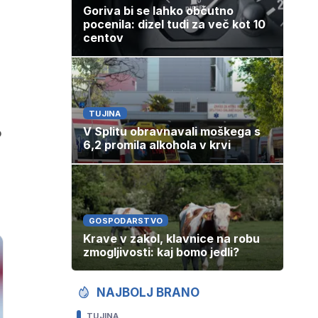
Goriva bi se lahko občutno
pocenila: dizel tudi za več kot 10
centov
TUJINA
o
V Splitu obravnavali moškega s
6,2 promila alkohola v krvi
GOSPODARSTVO
Krave v zakol, klavnice na robu
zmogljivosti: kaj bomo jedli?
NAJBOLJ BRANO
TUJINA