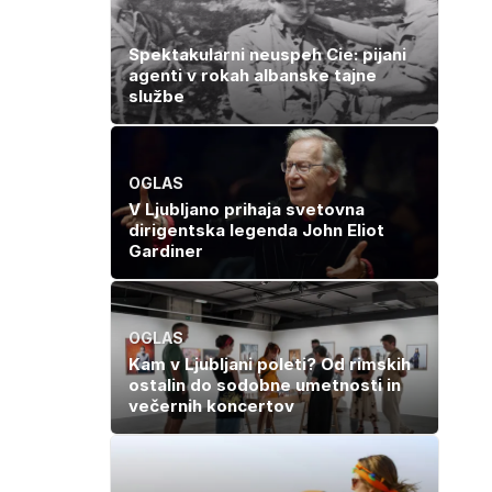
Spektakularni neuspeh Cie: pijani
agenti v rokah albanske tajne
službe
e
OGLAS
V Ljubljano prihaja svetovna
dirigentska legenda John Eliot
Gardiner
OGLAS
Kam v Ljubljani poleti? Od rimskih
ostalin do sodobne umetnosti in
večernih koncertov