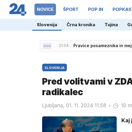
NOVICE
ŠPORT
POP IN
POPKAS
Slovenija
Črna kronika
Tujina
G
21.24
Pravice posameznika in meje 
SLOVENIJA
Pred volitvami v ZDA
radikalec
Ljubljana, 01. 11. 2024 11.58
10 m
Kaj 