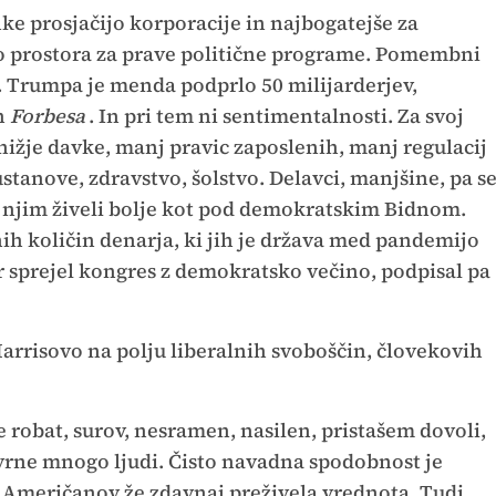
nke prosjačijo korporacije in najbogatejše za
ko prostora za prave politične programe. Pomembni
v. Trumpa je menda podprlo 50 milijarderjev,
ih
Forbesa
. In pri tem ni sentimentalnosti. Za svoj
nižje davke, manj pravic zaposlenih, manj regulacij
stanove, zdravstvo, šolstvo. Delavci, manjšine, pa s
 njim živeli bolje kot pod demokratskim Bidnom.
h količin denarja, ki jih je država med pandemijo
r sprejel kongres z demokratsko večino, podpisal pa
rrisovo na polju liberalnih svoboščin, človekovih
 robat, surov, nesramen, nasilen, pristašem dovoli,
odvrne mnogo ljudi. Čisto navadna spodobnost je
l Američanov že zdavnaj preživela vrednota. Tudi