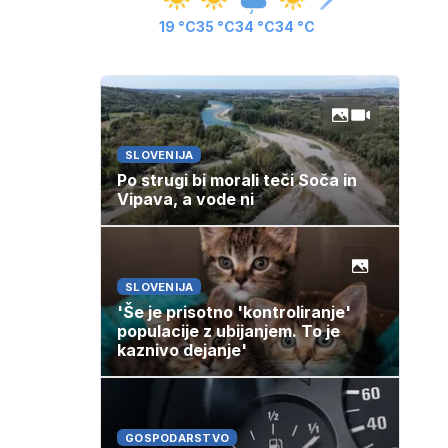
19 °C
35 °C
34 °C
34 °C
SLOVENIJA
Po strugi bi morali teči Soča in
Vipava, a vode ni
SLOVENIJA
'Še je prisotno 'kontroliranje'
populacije z ubijanjem. To je
kaznivo dejanje'
GOSPODARSTVO