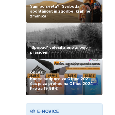
Sam po svetu? 'Svoboda,
spontanost in zgodbe, ki jih ne
zmanjka'
'Spopad' velesil z eno žrtvijo –
prašičem
OGLAS
Konec podpore za Office 2021:
čas je za prehod na Office 2024
Pro za 19,99 €
E-NOVICE