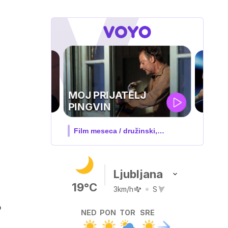
UEFA
SUPERPOKAL
V živo na VOYO: sreda ob 20.30
Ljubljana
19°C
3km/h
S
o
NED
PON
TOR
SRE