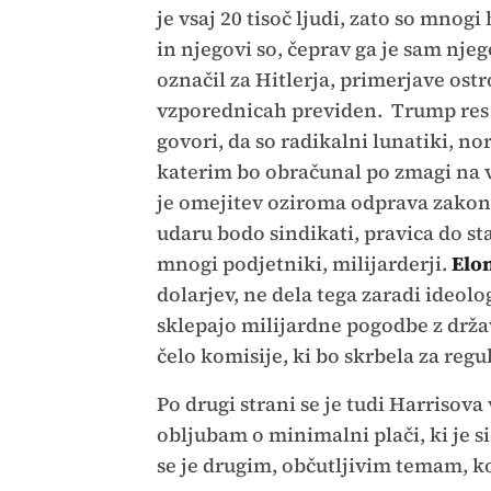
je vsaj 20 tisoč ljudi, zato so mnogi
in njegovi so, čeprav ga je sam nj
označil za Hitlerja, primerjave ostro
vzporednicah previden. Trump res o
govori, da so radikalni lunatiki, nor
katerim bo obračunal po zmagi na 
je omejitev oziroma odprava zakona 
udaru bodo sindikati, pravica do sta
mnogi podjetniki, milijarderji.
Elo
dolarjev, ne dela tega zaradi ideol
sklepajo milijardne pogodbe z drža
čelo komisije, ki bo skrbela za regu
Po drugi strani se je tudi Harrisov
obljubam o minimalni plači, ki je 
se je drugim, občutljivim temam, k