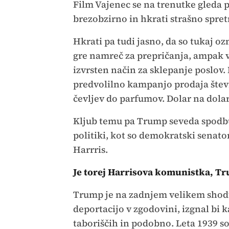
Film Vajenec se na trenutke gleda p
brezobzirno in hkrati strašno spret
Hkrati pa tudi jasno, da so tukaj o
gre namreč za prepričanja, ampak vs
izvrsten način za sklepanje poslo
predvolilno kampanjo prodaja števil
čevljev do parfumov. Dolar na dolar 
Kljub temu pa Trump seveda spodbu
politiki, kot so demokratski senato
Harrris.
Je torej Harrisova komunistka, Tr
Trump je na zadnjem velikem shod
deportacijo v zgodovini, izgnal bi k
taboriščih in podobno. Leta 1939 so 