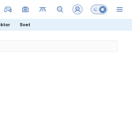
Preklopi barvni na
ZIN
ektor
Svet