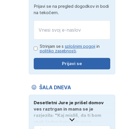
Prijavi se na pregled dogodkov in bodi
na tekočem.
e
Strinjam se s
splošnimi pogoji
in
politiko zasebnosti
.
Prijavi se
ŠALA DNEVA
Desetletni Jure je prišel domov
ves raztrgan in mama se je
razjezila: "Kaj misliš, da ti bom
vsak teden kupovala nova
oblačila?" "Bodi vesela, da je