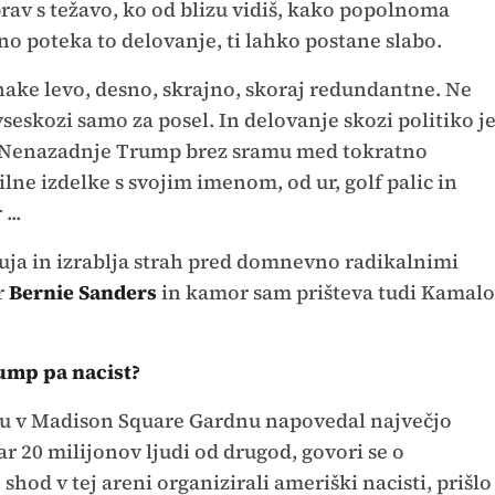
rav s težavo, ko od blizu vidiš, kako popolnoma
no poteka to delovanje, ti lahko postane slabo.
znake levo, desno, skrajno, skoraj redundantne. Ne
eskozi samo za posel. In delovanje skozi politiko j
v. Nenazadnje Trump brez sramu med tokratno
ne izdelke s svojim imenom, od ur, golf palic in
...
ja in izrablja strah pred domnevno radikalnimi
r
Bernie Sanders
in kamor sam prišteva tudi Kamalo
ump pa nacist?
u v Madison Square Gardnu napovedal največjo
ar 20 milijonov ljudi od drugod, govori se o
shod v tej areni organizirali ameriški nacisti, prišlo