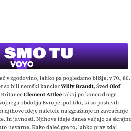
eč v zgodovino, lahko pa pogledamo bližje, v 70., 80.
kot so bili nemški kancler
Willy Brandt
, Šved
Olof
a Britanec
Clement Attlee
takoj po koncu druge
ojnega obdobja Evrope, politiki, ki so postavili
i njihove ideje naletele na zgražanje in zavračanje
e. In javnosti. Njihove ideje danes veljajo za skrajn
ato nevarne. Kako daleč gre to, lahko prav zdaj