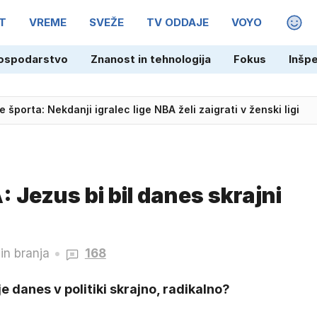
T
VREME
SVEŽE
TV ODDAJE
VOYO
MAGA
ospodarstvo
Znanost in tehnologija
Fokus
Inšp
športa: Nekdanji igralec lige NBA želi zaigrati v ženski ligi
: Jezus bi bil danes skrajni
in branja
168
je danes v politiki skrajno, radikalno?