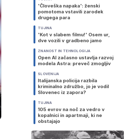
'Človeška napaka': ženski
pomotoma vstavili zarodek
drugega para
TUJINA
'Kot v slabem filmu!' Osem ur,
dve vozili v gradbeno jamo
ZNANOST IN TEHNOLOGIJA
Open AI začasno ustavlja razvoj
modela Astra: preveč zmogljiv
SLOVENIJA
Italijanska policija razbila
kriminalno združbo, jo je vodil
Slovenec iz zapora?
TUJINA
105 evrov na noč za vedro v
kopalnici in apartmaji, ki ne
obstajajo