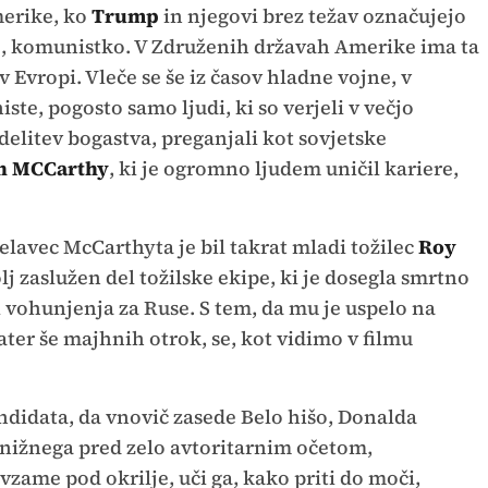
erike, ko
Trump
in njegovi brez težav označujejo
o, komunistko. V Združenih državah Amerike ima ta
Evropi. Vleče se še iz časov hladne vojne, v
e, pogosto samo ljudi, ki so verjeli v večjo
elitev bogastva, preganjali kot sovjetske
h MCCarthy
, ki je ogromno ljudem uničil kariere,
elavec McCarthyta je bil takrat mladi tožilec
Roy
bolj zaslužen del tožilske ekipe, ki je dosegla smrtno
vohunjenja za Ruse. S tem, da mu je uspelo na
mater še majhnih otrok, se, kot vidimo v filmu
ndidata, da vnovič zasede Belo hišo, Donalda
nižnega pred zelo avtoritarnim očetom,
ame pod okrilje, uči ga, kako priti do moči,