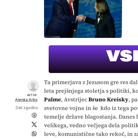
Ta primerjava z Jezusom gre res dal
leta prejšnjega stoletja s politiki, 
AVTOR:
Palme
, Avstrijec
Bruno Kreisky
, p
Alenka Arko
svetovne vojne in še kdo iz tega pov
Deli zgodbo:
temelje države blagostanja. Danes b
velikega, vedno večjega dela politik
leve, komunistične tako rekoč, in z