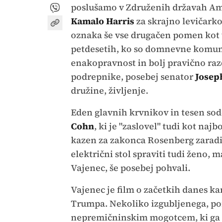
poslušamo v Združenih državah Am
Kamalo Harris
za skrajno levičark
oznaka še vse drugačen pomen kot v 
petdesetih, ko so domnevne komunist
enakopravnost in bolj pravično razd
podrepnike, posebej senator
Josep
družine, življenje.
Eden glavnih krvnikov in tesen sod
Cohn
, ki je "zaslovel" tudi kot naj
kazen za zakonca Rosenberg zaradi 
električni stol spraviti tudi ženo, 
Vajenec, še posebej pohvali.
Vajenec je film o začetkih danes ka
Trumpa. Nekoliko izgubljenega, po
nepremičninskim mogotcem, ki ga vz