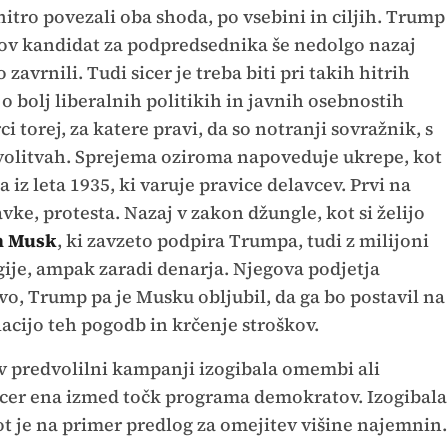
 hitro povezali oba shoda, po vsebini in ciljih. Trump
egov kandidat za podpredsednika še nedolgo nazaj
 zavrnili. Tudi sicer je treba biti pri takih hitrih
 bolj liberalnih politikih in javnih osebnostih
ci torej, za katere pravi, da so notranji sovražnik, s
volitvah. Sprejema oziroma napoveduje ukrepe, kot
iz leta 1935, ki varuje pravice delavcev. Prvi na
vke, protesta. Nazaj v zakon džungle, kot si želijo
n Musk
, ki zavzeto podpira Trumpa, tudi z milijoni
ogije, ampak zaradi denarja. Njegova podjetja
vo, Trump pa je Musku obljubil, da ga bo postavil na
lacijo teh pogodb in krčenje stroškov.
a v predvolilni kampanji izogibala omembi ali
sicer ena izmed točk programa demokratov. Izogibala
ot je na primer predlog za omejitev višine najemnin.