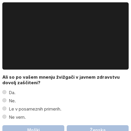
Ali so po vašem mnenju žvižgači v javnem zdravstvu
dovolj zaščiteni?
Da.
Ne.
Le v posameznih primerih.
Ne vem.
Moški
Ženska