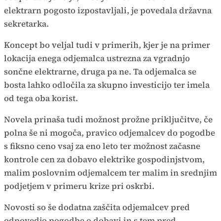
elektrarn pogosto izpostavljali, je povedala državna
sekretarka.
Koncept bo veljal tudi v primerih, kjer je na primer
lokacija enega odjemalca ustrezna za vgradnjo
sončne elektrarne, druga pa ne. Ta odjemalca se
bosta lahko odločila za skupno investicijo ter imela
od tega oba korist.
Novela prinaša tudi možnost prožne priključitve, če
polna še ni mogoča, pravico odjemalcev do pogodbe
s fiksno ceno vsaj za eno leto ter možnost začasne
kontrole cen za dobavo elektrike gospodinjstvom,
malim poslovnim odjemalcem ter malim in srednjim
podjetjem v primeru krize pri oskrbi.
Novosti so še dodatna zaščita odjemalcev pred
odpovedjo pogodbe o dobavi in s tem pred