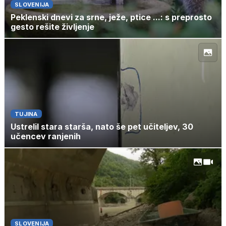
SLOVENIJA
Peklenski dnevi za srne, ježe, ptice ...: s preprosto
gesto rešite življenje
TUJINA
Ustrelil stara starša, nato še pet učiteljev, 30
učencev ranjenih
SLOVENIJA