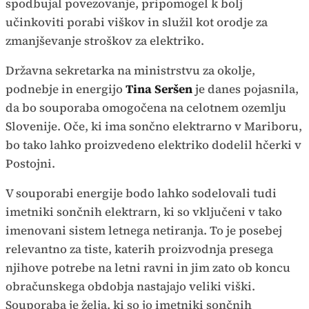
spodbujal povezovanje, pripomogel k bolj
učinkoviti porabi viškov in služil kot orodje za
zmanjševanje stroškov za elektriko.
Državna sekretarka na ministrstvu za okolje,
podnebje in energijo
Tina Seršen
je danes pojasnila,
da bo souporaba omogočena na celotnem ozemlju
Slovenije. Oče, ki ima sončno elektrarno v Mariboru,
bo tako lahko proizvedeno elektriko dodelil hčerki v
Postojni.
V souporabi energije bodo lahko sodelovali tudi
imetniki sončnih elektrarn, ki so vključeni v tako
imenovani sistem letnega netiranja. To je posebej
relevantno za tiste, katerih proizvodnja presega
njihove potrebe na letni ravni in jim zato ob koncu
obračunskega obdobja nastajajo veliki viški.
Souporaba je želja, ki so jo imetniki sončnih