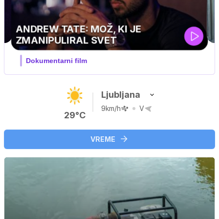
MOJ PRIJATELJ PINGVIN
Film meseca / družinski, pustolovski
Ljubljana
9km/h
V
29°C
VREME