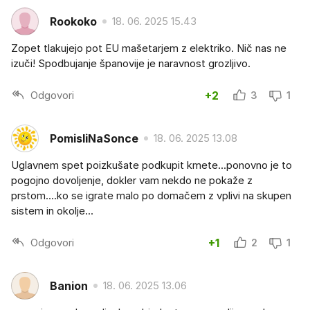
Rookoko
18. 06. 2025 15.43
Zopet tlakujejo pot EU mašetarjem z elektriko. Nič nas ne
izuči! Spodbujanje španovije je naravnost grozljivo.
Odgovori
+2
3
1
PomisliNaSonce
18. 06. 2025 13.08
Uglavnem spet poizkušate podkupit kmete...ponovno je to
pogojno dovoljenje, dokler vam nekdo ne pokaže z
prstom....ko se igrate malo po domačem z vplivi na skupen
sistem in okolje...
Odgovori
+1
2
1
Banion
18. 06. 2025 13.06