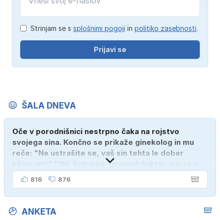
Strinjam se s
splošnimi pogoji
in
politiko zasebnosti
.
Prijavi se
ŠALA DNEVA
Oče v porodnišnici nestrpno čaka na rojstvo
svojega sina. Končno se prikaže ginekolog in mu
reče: "Ne ustrašite se, vaš sin tehta le dober
kilogram!" "Nič čudnega, gospod doktor, saj se z
ženo poznava šele tri mesece."
816
876
ANKETA