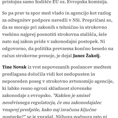
pristojna samo Sodišče EU oz. Evropska komisija.
So pa prav ta spor med vlado in agencijo kot razlog
za odtegnitev podpore navedli v NSi. Prepričani so,
da se morajo pri zakonih s tehnično in strokovno
vsebino najprej poenotiti strokovna stališča, šele
nato naj zakon pride v zakonodajni postopek. Ni
odgovorno, da politika prevzema končno besedo na
račun strokovne presoje, je dejal
Janez Žakelj
.
Tine Novak
iz vrst nepovezanih poslancev medtem
predlagana določila vidi kot nedopusten in
neposreden poseg v strokovno avtonomijo agencije,
ki lahko resno ogrozi skladnost slovenske
zakonodaje z evropsko.
"Kakšen je smisel
neodvisnega regulatorja, če mu zakonodajalec
vnaprej predpiše, kako naj izračuna ključne
postavke?"
se je vprašal. Njihova podpora zato ni