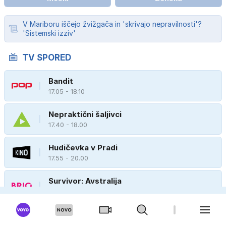
V Mariboru iščejo žvižgača in 'skrivajo nepravilnosti'?
'Sistemski izziv'
TV SPORED
Bandit
17.05 - 18.10
Nepraktični šaljivci
17.40 - 18.00
Hudičevka v Pradi
17.55 - 20.00
Survivor: Avstralija
17.20 - 19.00
Živalski preiskovalci
17.50 - 18.15