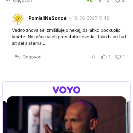
Odgovori
+4
6
2
PomisliNaSonce
18. 06. 2025 13.42
Vedno znova se izmišiljujejo nekaj, da lahko podkupijo
kmete. Na račun vseh preostalih seveda. Tako bi se tud
jst šel sistema...
Odgovori
+0
1
1