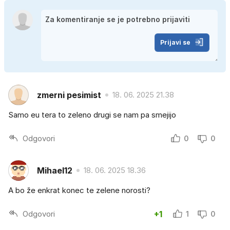
Prijavi se
zmerni pesimist
18. 06. 2025 21.38
Samo eu tera to zeleno drugi se nam pa smejijo
Odgovori
0
0
Mihael12
18. 06. 2025 18.36
A bo že enkrat konec te zelene norosti?
Odgovori
+1
1
0