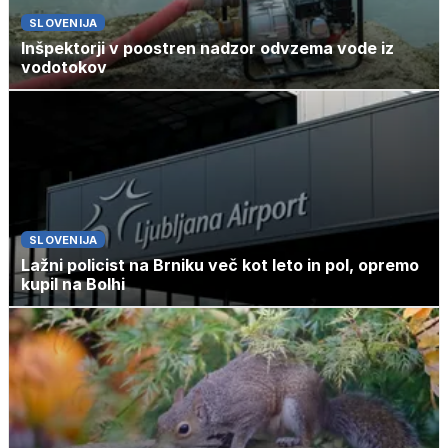
SLOVENIJA
Inšpektorji v poostren nadzor odvzema vode iz
vodotokov
SLOVENIJA
Lažni policist na Brniku več kot leto in pol, opremo
kupil na Bolhi