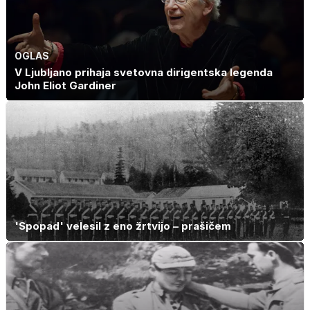
OGLAS
V Ljubljano prihaja svetovna dirigentska legenda
John Eliot Gardiner
'Spopad' velesil z eno žrtvijo – prašičem