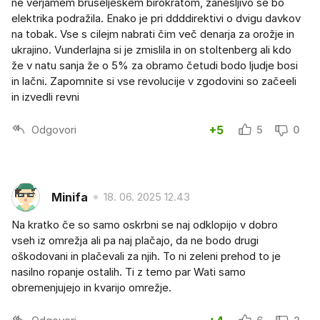
ne verjamem bruseljeskem birokratom, zanesljivo se bo
elektrika podražila. Enako je pri ddddirektivi o dvigu davkov
na tobak. Vse s cilejm nabrati čim več denarja za orožje in
ukrajino. Vunderlajna si je zmislila in on stoltenberg ali kdo
že v natu sanja že o 5% za obramo četudi bodo ljudje bosi
in lačni. Zapomnite si vse revolucije v zgodovini so začeeli
in izvedli revni
Odgovori
+5
5
0
Minifa
18. 06. 2025 12.43
Na kratko če so samo oskrbni se naj odklopijo v dobro
vseh iz omrežja ali pa naj plačajo, da ne bodo drugi
oškodovani in plačevali za njih. To ni zeleni prehod to je
nasilno ropanje ostalih. Ti z temo par Wati samo
obremenjujejo in kvarijo omrežje.