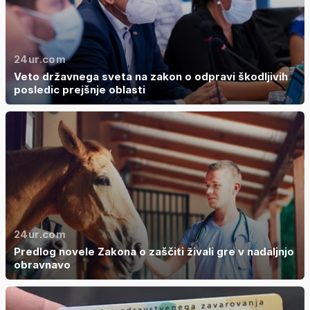
24ur.com
Veto državnega sveta na zakon o odpravi škodljivih
posledic prejšnje oblasti
24ur.com
Predlog novele Zakona o zaščiti živali gre v nadaljnjo
obravnavo