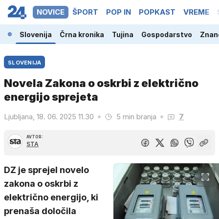
NOVICE
ŠPORT
POP IN
POPKAST
VREME
Slovenija
Črna kronika
Tujina
Gospodarstvo
Znano
SLOVENIJA
Novela Zakona o oskrbi z električno
energijo sprejeta
Ljubljana, 18. 06. 2025 11.30
5 min branja
7
AVTOR:
STA
DZ je sprejel novelo
zakona o oskrbi z
električno energijo, ki
prenaša določila