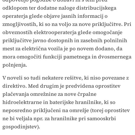
odklopom ter dodatne naloge distribucijskega
operaterja glede objave jasnih informacij o
zmogljivostih, ki so na voljo za nove priključitve. Pri
obveznostih elektrooperaterja glede omogočanje
priključitve javno dostopnih in zasebnih polnilnih
mest za električna vozila je po novem dodano, da
mora omogočiti funkciji pametnega in dvosmernega
polnjenja.
V noveli so tudi nekatere rešitve, ki niso povezane z
direktivo. Med drugim je predvidena oprostitev
plačevanja omrežnine za nove črpalne
hidroelektrarne in baterijske hranilnike, ki so
neposredno priključeni na omrežje (torej oprostitev
ne bi veljala npr. za hranilnike pri samooskrbi
gospodinjstev).