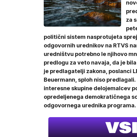
nov
pre
za s
pete
politični sistem nasprotujeta spreje
odgovornih urednikov na RTVS na
uredništvu potrebno le njihovo mn
predlogu za veto navaja, da je b
je predlagatelji zakona, poslanci 
Beuermann, sploh niso predlagal
interesne skupine delojemalcev p
opredeljenega demokratičnega soo
odgovornega urednika programa.