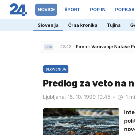
NOVICE
ŠPORT
POP IN
POPKAS
Slovenija
Črna kronika
Tujina
G
22.42
Pirnat: Varovanje Nataše P
SLOVENIJA
Predlog za veto na 
Ljubljana, 18. 10. 1999 19.45
1 m
Inte
pol
nove