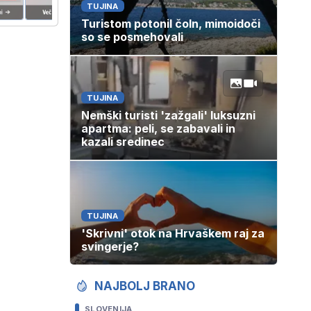
TUJINA
Turistom potonil čoln, mimoidoči
so se posmehovali
TUJINA
Nemški turisti 'zažgali' luksuzni
apartma: peli, se zabavali in
kazali sredinec
TUJINA
'Skrivni' otok na Hrvaškem raj za
svingerje?
NAJBOLJ BRANO
SLOVENIJA