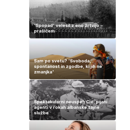
'Spopad' velesil z eno žrtvijo –
prašičem
Sam po svetu? 'Svoboda,
spontanost in zgodbe, ki jih ne
zmanjka'
Spektakularni neuspeh Cie: pijani
agenti v rokah albanske tajne
službe