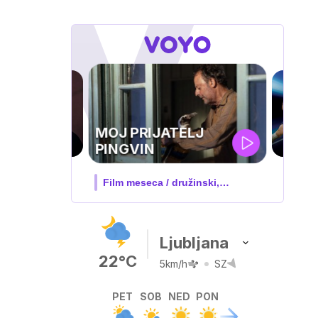
TELJ
družinski,
Ljubljana
22°C
5km/h
SZ
PET
SOB
NED
PON