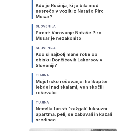
Kdo je Rusinja, ki je bila med
nesrečo v vozilu z Natašo Pirc
Musar?
SLOVENIJA
Pirnat: Varovanje Nataše Pirc
Musar je nezakonito
SLOVENIJA
Kdo si najbolj mane roke ob
obisku Dončićevih Lakersov v
Sloveniji?
TUJINA
Mojstrsko reševanje: helikopter
lebdel nad skalami, ven skočili
reševalci
TUJINA
Nemški turisti 'zažgali' luksuzni
apartma: peli, se zabavali in kazali
sredinec