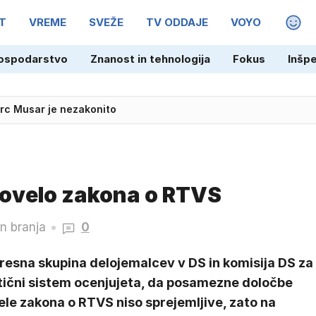
T
VREME
SVEŽE
TV ODDAJE
VOYO
MAGA
ospodarstvo
Znanost in tehnologija
Fokus
Inšp
irc Musar je nezakonito
novelo zakona o RTVS
in branja
0
resna skupina delojemalcev v DS in komisija DS za
itični sistem ocenjujeta, da posamezne določbe
le zakona o RTVS niso sprejemljive, zato na