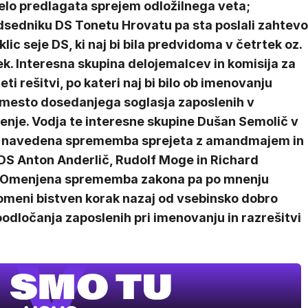
elo predlagata sprejem odložilnega veta;
dsedniku DS Tonetu Hrovatu pa sta poslali zahtevo
klic seje DS, ki naj bi bila predvidoma v četrtek oz.
k. Interesna skupina delojemalcev in komisija za
ti rešitvi, po kateri naj bi bilo ob imenovanju
mesto dosedanjega soglasja zaposlenih v
enje. Vodja te interesne skupine Dušan Semolič v
MOJ PRIJA
ila navedena sprememba sprejeta z amandmajem in
PINGVIN
LDS Anton Anderlič, Rudolf Moge in Richard
Film meseca / 
i. Omenjena sprememba zakona pa po mnenju
pustolovski
omeni bistven korak nazaj od vsebinsko dobro
dločanja zaposlenih pri imenovanju in razrešitvi