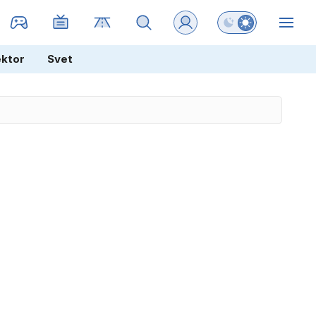
Preklopi barvni na
ZIN
ektor
Svet