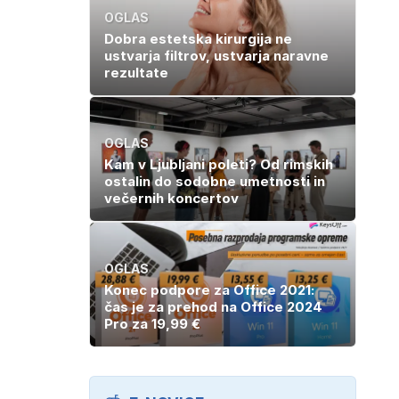
OGLAS
Dobra estetska kirurgija ne
ustvarja filtrov, ustvarja naravne
rezultate
OGLAS
Kam v Ljubljani poleti? Od rimskih
ostalin do sodobne umetnosti in
večernih koncertov
OGLAS
Konec podpore za Office 2021:
čas je za prehod na Office 2024
Pro za 19,99 €