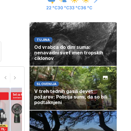
22 °C
30 °C
33 °C
36 °C
TUJINA
Od vrabca do dim suma:
nenavadni svet imen tropskih
ciklonov
SLOVENIJA
V treh tednih gasili devet
požarov: Policija sumi, da so bili
podtaknjeni