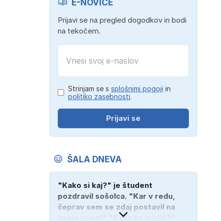
E-NOVICE
Prijavi se na pregled dogodkov in bodi
na tekočem.
Strinjam se s
splošnimi pogoji
in
politiko zasebnosti
.
Prijavi se
ŠALA DNEVA
"Kako si kaj?" je študent
pozdravil sošolca. "Kar v redu,
čeprav sem se zdaj postavil na
svoje noge!" "Kako to misliš?"