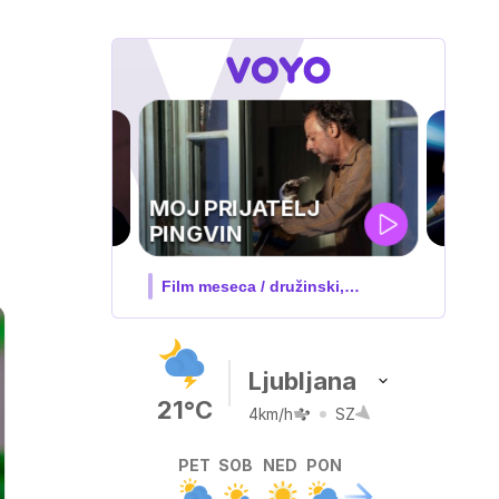
UEFA
SUPERPOKAL
V živo na VOYO: sreda ob 20.30
Ljubljana
21°C
4km/h
SZ
PET
SOB
NED
PON