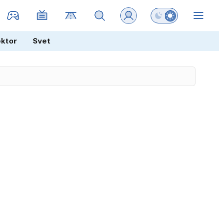
Preklopi barvni na
ZIN
ektor
Svet
s