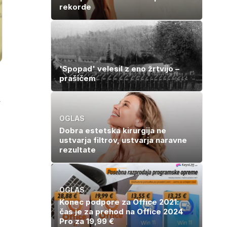
rekorde
'Spopad' velesil z eno žrtvijo –
prašičem
a
OGLAS
Dobra estetska kirurgija ne
ustvarja filtrov, ustvarja naravne
rezultate
OGLAS
Konec podpore za Office 2021:
čas je za prehod na Office 2024
Pro za 19,99 €