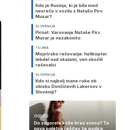
Kdo je Rusinja, ki je bila med
nesrečo v vozilu z Natašo Pirc
Musar?
SLOVENIJA
Pirnat: Varovanje Nataše Pirc
Musar je nezakonito
TUJINA
Mojstrsko reševanje: helikopter
lebdel nad skalami, ven skočili
reševalci
SLOVENIJA
Kdo si najbolj mane roke ob
obisku Dončićevih Lakersov v
Sloveniji?
OGLAS
Do zagorele kože brez sonca? Ta
nova poletna rešitev že podira