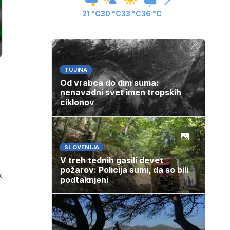
21 °C
30 °C
33 °C
36 °C
TUJINA
Od vrabca do dim suma:
nenavadni svet imen tropskih
ciklonov
SLOVENIJA
V treh tednih gasili devet
požarov: Policija sumi, da so bili
k
podtaknjeni