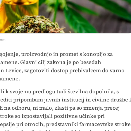
com
 gojenje, proizvodnjo in promet s konopljo za
amene. Glavni cilj zakona je po besedah
in Levice, zagotoviti dostop prebivalcem do varno
 namene.
ili k svojemu predlogu tudi številna dopolnila, s
lediti pripombam javnih institucij in civilne družbe 
di na odboru, ni malo, zlasti pa so mnenja precej
troke so izpostavljali pozitivne učinke pri
epsije pri otrocih, predstavniki farmacevtske stroke