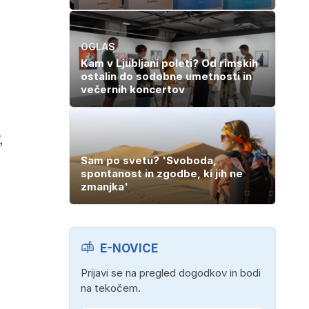
OGLAS
Kam v Ljubljani poleti? Od rimskih
ostalin do sodobne umetnosti in
večernih koncertov
,
Sam po svetu? 'Svoboda,
spontanost in zgodbe, ki jih ne
zmanjka'
E-NOVICE
Prijavi se na pregled dogodkov in bodi
na tekočem.
n