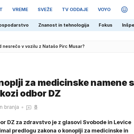
T
VREME
SVEŽE
TV ODDAJE
VOYO
MAGA
ospodarstvo
Znanost in tehnologija
Fokus
Inšp
med nesrečo v vozilu z Natašo Pirc Musar?
noplji za medicinske namene 
skozi odbor DZ
n branja
8
or DZ za zdravstvo je z glasovi Svobode in Levice
imal predlogu zakona o konoplji za medicinske in