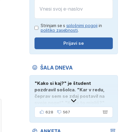
Strinjam se s
splošnimi pogoji
in
politiko zasebnosti
.
Prijavi se
ŠALA DNEVA
"Kako si kaj?" je študent
pozdravil sošolca. "Kar v redu,
čeprav sem se zdaj postavil na
svoje noge!" "Kako to misliš?"
"Oče mi je vzel avto!"
628
567
ANKETA