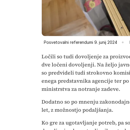
Posvetovalni referendumi 9. junij 2024
Ločili so tudi dovoljenje za proiz
dve ločeni dovoljenji. Na željo jav
so predvideli tudi strokovno komisij
enega predstavnika agencije ter po
ministrstva za notranje zadeve.
Dodatno so po mnenju zakonodajnop
let, z možnostjo podaljšanja.
Ko gre za ugotavljanje potreb, pa so