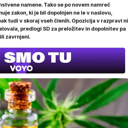
nstvene namene. Tako se po novem namreč
uje zakon, ki je bil dopolnjen ne le v naslovu,
k tudi v skoraj vseh členih. Opozicija v razpravi ni
lovala, predlogi SD za preložitev in dopolnitev pa
ili zavrnjeni.