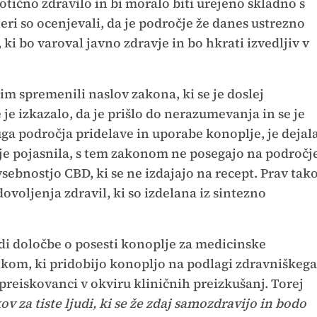
otično zdravilo in bi moralo biti urejeno skladno s
eri so ocenjevali, da je področje že danes ustrezno
 ki bo varoval javno zdravje in bo hkrati izvedljiv v
im spremenili naslov zakona, ki se je doslej
 je izkazalo, da je prišlo do nerazumevanja in se je
uga področja pridelave in uporabe konoplje, je dejal
 je pojasnila, s tem zakonom ne posegajo na področj
vsebnostjo CBD, ki se ne izdajajo na recept. Prav tak
ovoljenja zdravil, ki so izdelana iz sintezno
udi določbe o posesti konoplje za medicinske
kom, ki pridobijo konopljo na podlagi zdravniškega
 preiskovanci v okviru kliničnih preizkušanj. Torej
 za tiste ljudi, ki se že zdaj samozdravijo in bodo