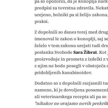
pa so opozorili, da je konoplja nark
predpisi za tovrstna zdravila. Nekat
urejeno, bolniki pa si želijo zakona,
praksi.
Z dopolnili so danes torej med drug
imenoval le zakon o konoplji, saj se
želelo v tem zakonu urejati tudi dr
poslanka Svobode
Sara Žibrat
. Kot
proizvodnje in prometa z izdelki z 
z njim ne bodo posegli v obstoječa d
pridobljenih kanabinoidov.
Dodatno so z dopolnili razjasnili t
namene, ki je dovoljena posamezni
ali veterinarskega recepta ali pa so
"nikakor ne uvajamo novih prekrškov