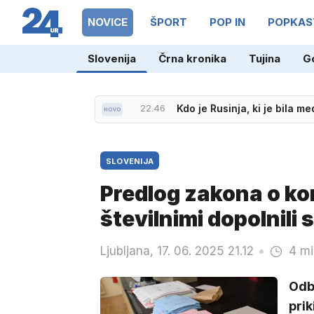
NOVICE
ŠPORT
POP IN
POPKAS
Slovenija
Črna kronika
Tujina
G
22.46
Kdo je Rusinja, ki je bila 
SLOVENIJA
Predlog zakona o ko
številnimi dopolnili 
Ljubljana, 17. 06. 2025 21.12
4 mi
Odb
prik