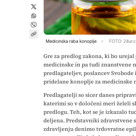
Medicinska raba konoplje
FOTO: 24ur.
Gre za predlog zakona, ki bo urejal
medicinske in pa tudi znanstvene n
predlagateljev, poslancev Svobode 
pridelane konoplje za medicinske
Predlagatelji so sicer danes priprav
katerimi so v določeni meri želeli s
predlogu. Teh, kot se je izkazalo tu
deljena. Predstavniki zdravstvene s
zdravljenju denimo trdovratne epil