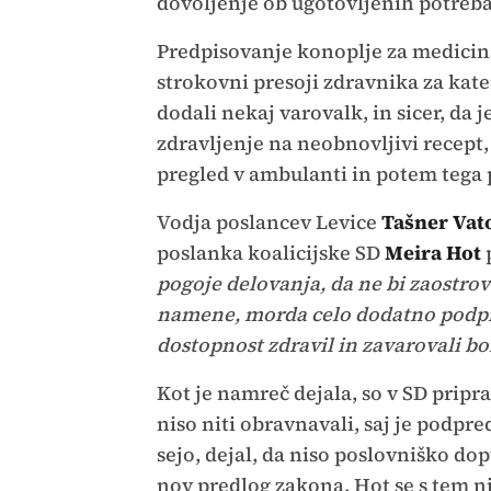
dovoljenje ob ugotovljenih potrebah 
Predpisovanje konoplje za medici
strokovni presoji zdravnika za kater
dodali nekaj varovalk, in sicer, da
zdravljenje na neobnovljivi recept,
pregled v ambulanti in potem tega p
Vodja poslancev Levice
Tašner Vat
poslanka koalicijske SD
Meira Hot
pogoje delovanja, da ne bi zaostrov
namene, morda celo dodatno podprli
dostopnost zdravil in zavarovali bo
Kot je namreč dejala, so v SD priprav
niso niti obravnavali, saj je podpr
sejo, dejal, da niso poslovniško do
nov predlog zakona. Hot se s tem ni 