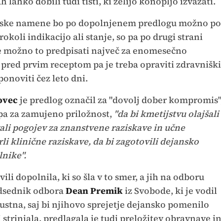
lahko dobili tudi tisti, ki želijo konopljo izvažati.
nske namene bo po dopolnjenem predlogu možno po
okoli indikacijo ali stanje, so pa po drugi strani
 je možno to predpisati največ za enomesečno
 pred prvim receptom pa je treba opraviti zdravniški
onoviti čez leto dni.
ovec
je predlog označil za "dovolj dober kompromis"
pa za zamujeno priložnost,
"da bi kmetijstvu olajšali
ali pogojev za znanstvene raziskave in učne
 klinične raziskave, da bi zagotovili dejansko
lnike".
ili dopolnila, ki so šla v to smer, a jih na odboru
edsednik odbora
Dean Premik
iz Svobode, ki je vodil
pustna, saj bi njihovo sprejetje dejansko pomenilo
strinjala, predlagala je tudi preložitev obravnave i