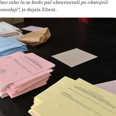
bno rabo in se bodo pač obravnavali po obstoječi
onodaji",
je dejala Žibrat.