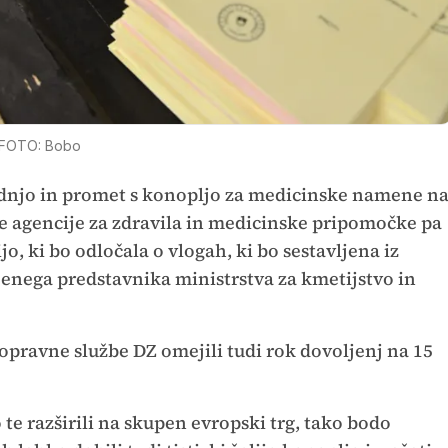
FOTO: Bobo
vodnjo in promet s konopljo za medicinske namene n
ne agencije za zdravila in medicinske pripomočke pa
o, ki bo odločala o vlogah, ki bo sestavljena iz
 enega predstavnika ministrstva za kmetijstvo in
ravne službe DZ omejili tudi rok dovoljenj na 15
 te razširili na skupen evropski trg, tako bodo