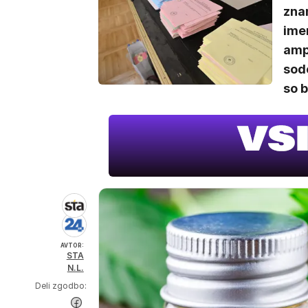
zna
imen
ampa
sode
so b
AVTOR:
STA
N.L.
Deli zgodbo: