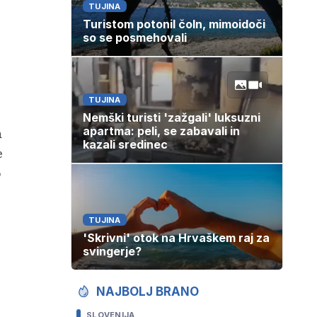
TUJINA
Turistom potonil čoln, mimoidoči
so se posmehovali
TUJINA
Nemški turisti 'zažgali' luksuzni
apartma: peli, se zabavali in
a
kazali sredinec
e
o
TUJINA
'Skrivni' otok na Hrvaškem raj za
svingerje?
NAJBOLJ BRANO
SLOVENIJA