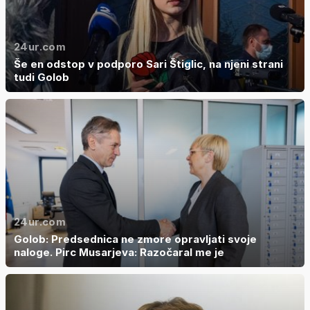
24ur.com
Še en odstop v podporo Sari Štiglic, na njeni strani
tudi Golob
24ur.com
Golob: Predsednica ne zmore opravljati svoje
naloge. Pirc Musarjeva: Razočaral me je