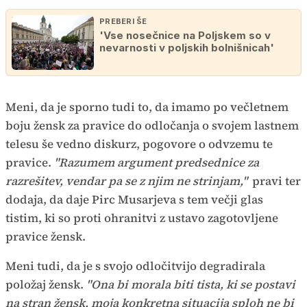
PREBERI ŠE
'Vse nosečnice na Poljskem so v
nevarnosti v poljskih bolnišnicah'
Meni, da je sporno tudi to, da imamo po večletnem
boju žensk za pravice do odločanja o svojem lastnem
telesu še vedno diskurz, pogovore o odvzemu te
pravice.
"Razumem argument predsednice za
razrešitev, vendar pa se z njim ne strinjam,"
pravi ter
dodaja, da daje Pirc Musarjeva s tem večji glas
tistim, ki so proti ohranitvi z ustavo zagotovljene
pravice žensk.
Meni tudi, da je s svojo odločitvijo degradirala
položaj žensk.
"Ona bi morala biti tista, ki se postavi
na stran žensk, moja konkretna situacija sploh ne bi