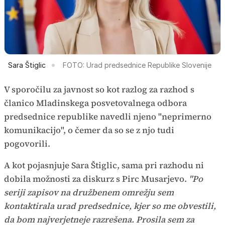
Sara Štiglic
FOTO: Urad predsednice Republike Slovenije
V sporočilu za javnost so kot razlog za razhod s
članico Mladinskega posvetovalnega odbora
predsednice republike navedli njeno "neprimerno
komunikacijo", o čemer da so se z njo tudi
pogovorili.
A kot pojasnjuje
Sara Štiglic, sama pri razhodu ni
dobila možnosti za diskurz s Pirc Musarjevo.
"Po
seriji zapisov na družbenem omrežju sem
kontaktirala urad predsednice, kjer so me obvestili,
da bom najverjetneje razrešena. Prosila sem za