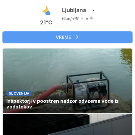
Ljubljana
6km/h
V
21°C
VREME
SLOVENIJA
Inšpektorji v poostren nadzor odvzema vode iz
vodotokov