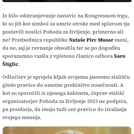
način
Time
Je bilo odstranjevanje zastavic na Kongresnem trgu,
ki so jih kot simbol za umrle otroke med splavom tja
postavili nosilci Pohoda za življenje, primerno ali
ne? Predsednica republike
Nataše Pirc Musar
meni,
da ne, saj je ravnanje obsodila ter se po dogodku
sporazumno razšla z vpleteno članico odbora
Saro
Štiglic
.
Odločitev je sprejela kljub svojemu jasnemu stališču
glede pravice do umetne prekinitve nosečnosti. A
kot so sporočili iz njenega kabineta, čeprav stališč
organizatorjev Pohoda za življenje 2023 ne podpira,
pa poudarja, da imajo tudi oni pravico do izražanja
svojega mnenja.