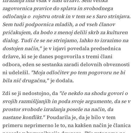
izražanja ima vsak v naši državi. Sem velika
zagovornica pravice do splava in svobodnega
odločanja o rojstvu otrok in v tem se s Saro strinjava.
Sem tudi podpornica mladih, a od vseh članov
pričakujem, da bodo z menoj delili skrb za kulturen
dialog. Tudi če se ne strinjamo, lahko to izrazimo na
dostojen način,"
je v izjavi povedala predsednica
države, ki se je danes pogovorila s tremi člani
odbora, eden se sestanka zaradi delovnih obveznosti
ni udeležil.
"Moja odločitev po tem pogovoru ne bi
bila nič drugačna,"
je dodala.
Zdi se ji nedostojno, da
"če nekdo na shodu govori o
svojih razmišljanjih in poda svoje argumente, da se v
prostor svobode izražanja poseže na način, da
nastane konflikt."
Poudarila je, da je bilo v tem
primeru neprimerno le to, na kakšen način je članica