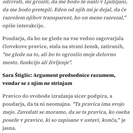
odrivati, mi groziti, da me bodo že našli v Ljubljani,
da me bodo pretepli. Eden od njih mi je dejal, da če
razrežem njihov transparent, bo on mene razrezal,"
opiše interakcijo.
Poudarja, da bo ne glede na vse vedno zagovarjala
človekove pravice, stala na strani žensk, zatiranih,
"ne glede na to, ali bo to ogrozilo moje delovno
mesto, funkcijo ali življenje".
Sara Štiglic: Argument predsednice razumem,
vendar se z njim ne strinjam
Pravico do svobode izražanja sicer podpira, a
poudarja, da ta ni neomajna.
"Ta pravica ima svojo
mejo. Zavedati se moramo, da se ta pravica, ko oseba
poseže v pravice, ki so zapisane v ustavi, konča,"
je
jasna.