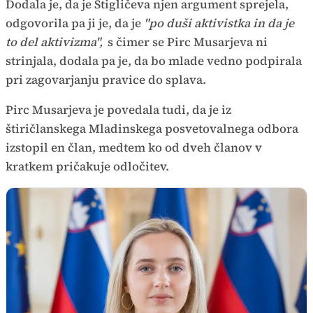
Dodala je, da je Štigličeva njen argument sprejela,
odgovorila pa ji je, da je
"po duši aktivistka in da je
to del aktivizma",
s čimer se Pirc Musarjeva ni
strinjala, dodala pa je, da bo mlade vedno podpirala
pri zagovarjanju pravice do splava.
Pirc Musarjeva je povedala tudi, da je iz
štiričlanskega Mladinskega posvetovalnega odbora
izstopil en član, medtem ko od dveh članov v
kratkem pričakuje odločitev.