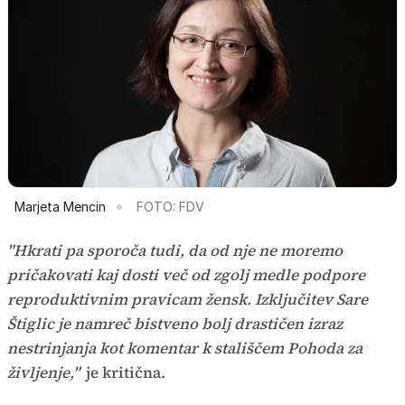
Marjeta Mencin
FOTO: FDV
"Hkrati pa sporoča tudi, da od nje ne moremo
pričakovati kaj dosti več od zgolj medle podpore
reproduktivnim pravicam žensk. Izključitev Sare
Štiglic je namreč bistveno bolj drastičen izraz
nestrinjanja kot komentar k stališčem Pohoda za
življenje,"
je kritična.