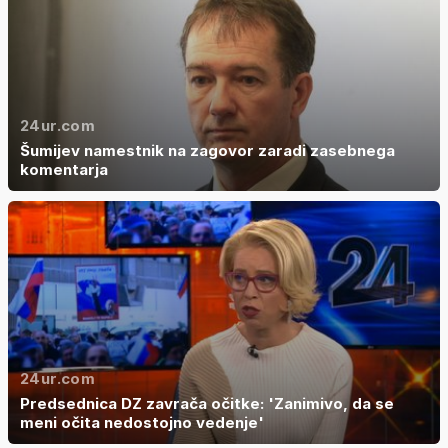
24ur.com
Šumijev namestnik na zagovor zaradi zasebnega
komentarja
24ur.com
Predsednica DZ zavrača očitke: 'Zanimivo, da se
meni očita nedostojno vedenje'