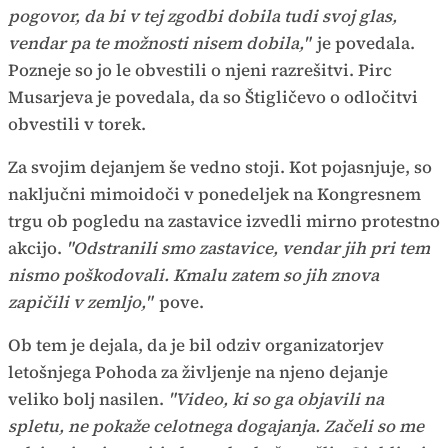
pogovor, da bi v tej zgodbi dobila tudi svoj glas,
vendar pa te možnosti nisem dobila,"
je povedala.
Pozneje so jo le obvestili o njeni razrešitvi. Pirc
Musarjeva je povedala, da so Štigličevo o odločitvi
obvestili v torek.
Za svojim dejanjem še vedno stoji. Kot pojasnjuje, so
naključni mimoidoči v ponedeljek na Kongresnem
trgu ob pogledu na zastavice izvedli mirno protestno
akcijo.
"Odstranili smo zastavice, vendar jih pri tem
nismo poškodovali. Kmalu zatem so jih znova
zapičili v zemljo,"
pove.
Ob tem je dejala, da je bil odziv organizatorjev
letošnjega Pohoda za življenje na njeno dejanje
veliko bolj nasilen.
"Video, ki so ga objavili na
spletu, ne pokaže celotnega dogajanja. Začeli so me