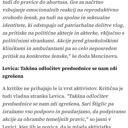
tudi do pravice do abortusa. Gre za načrtno
vzbujanje emocionalnih reakcij na reproduktivno
svobodo žensk, pa tudi na spolne in seksualne
identitete, ki odstopajo od patriarhalne delitve vlog,
za pritiske na politične akterje in akterke, vključno s
političnimi strankami. Akcije pred ginekološkimi
klinikami in ambulantami pa so celo neposreden
pritisk na konkretne ženske,"
še doda Mencinova.
Levica: Takšna odločitev predsednice se nam zdi
zgrešena
A kritike ne prihajajo le iz vrst aktivistov. Kritična je
tudi vladna stranka Levica
. "Takšna odločitev
predsednice se nam zdi zgrešena, Sari Štiglic pa
izražamo vso podporo in poudarjamo, da podpiramo
akcije za obrambo temeljnih pravic,"
so jasni v
Levici, kjer jih je novica, da je mlada aktivistka