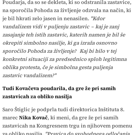
Poudarja, da so se dekleta, ki so odstranila zastavice,
na sporočila Pohoda za življenje odzvala na način, ki
je bil hkrati zelo jasen in nenasilen.
"Kdor
vandalizem vidi v puljenju zastavic
–
kaj je zanj
zasajanje teh istih zastavic, katerih namen je bil še
okrepiti simbolno nasilje, ki ga izraža osnovno
sporočilo Pohoda za življenje?
Kaj bi bilo v tej
konkretni situaciji za predsednico sploh legitimna
oblika protesta, če je simbolna gesta puljenja
zastavic vandalizem?"
Tudi Kovačeva poudarila, da gre že pri samih
zastavicah za obliko nasilja
Saro Štiglic je podprla tudi direktorica Inštituta 8.
marec
Nika Kovač
, ki meni, da gre že pri samih
zastavicah na Kongresnem trgu in njihovem pomenu
za obliko nasilja.
"Pravica do svobodnega odločanja