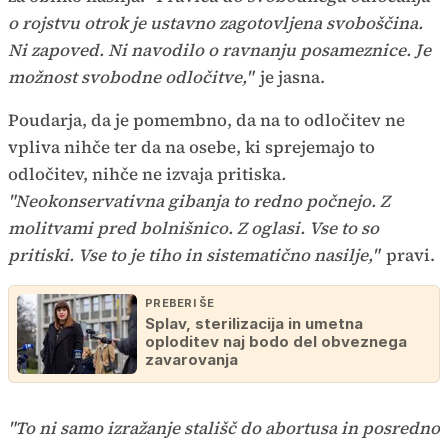
o rojstvu otrok je ustavno zagotovljena svoboščina.
Ni zapoved. Ni navodilo o ravnanju posameznice. Je
možnost svobodne odločitve,"
je jasna.
Poudarja, da je pomembno, da na to odločitev ne
vpliva nihče ter da na osebe, ki sprejemajo to
odločitev, nihče ne izvaja pritiska
.
"Neokonservativna gibanja to redno počnejo. Z
molitvami pred bolnišnico. Z oglasi. Vse to so
pritiski. Vse to je tiho in sistematično nasilje,"
pravi.
PREBERI ŠE
Splav, sterilizacija in umetna
oploditev naj bodo del obveznega
zavarovanja
"To ni samo izražanje stališč do abortusa in posredno