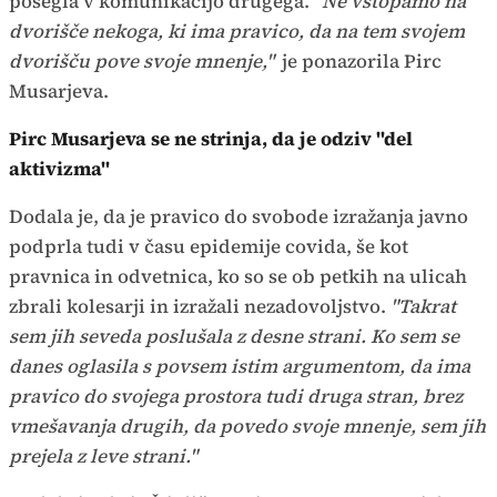
posegla v komunikacijo drugega.
"Ne vstopamo na
dvorišče nekoga, ki ima pravico, da na tem svojem
dvorišču pove svoje mnenje,"
je ponazorila Pirc
Musarjeva.
Pirc Musarjeva se ne strinja, da je odziv "del
aktivizma"
Dodala je, da je pravico do svobode izražanja javno
podprla tudi v času epidemije covida, še kot
pravnica in odvetnica, ko so se ob petkih na ulicah
zbrali kolesarji in izražali nezadovoljstvo.
"Takrat
sem jih seveda poslušala z desne strani. Ko sem se
danes oglasila s povsem istim argumentom, da ima
pravico do svojega prostora tudi druga stran, brez
vmešavanja drugih, da povedo svoje mnenje, sem jih
prejela z leve strani."