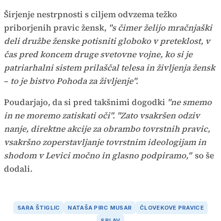
Širjenje nestrpnosti s ciljem odvzema težko
priborjenih pravic žensk,
"s čimer želijo mračnjaški
deli družbe ženske potisniti globoko v preteklost, v
čas pred koncem druge svetovne vojne, ko si je
patriarhalni sistem prilaščal telesa in življenja žensk
–
to je bistvo Pohoda za življenje".
Poudarjajo, da si pred takšnimi dogodki
"ne smemo
in ne moremo zatiskati oči". "Zato vsakršen odziv
nanje, direktne akcije za obrambo tovrstnih pravic,
vsakršno zoperstavljanje tovrstnim ideologijam in
shodom v Levici močno in glasno podpiramo,"
so še
dodali.
SARA ŠTIGLIC
NATAŠA PIRC MUSAR
ČLOVEKOVE PRAVICE
SPLAV