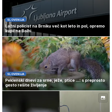
SLOVENIJA
Lažni policist na Brniku več kot leto in pol, opremo
kupil na Bolhi
SLOVENIJA
Peklenski dnevi za srne, ježe, ptice ...: s preprosto
gesto rešite življenje