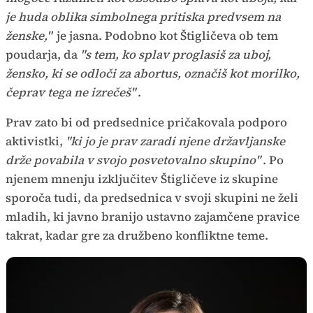
je huda oblika simbolnega pritiska predvsem na
ženske,"
je jasna. Podobno kot Štigličeva ob tem
poudarja, da
"s tem, ko splav proglasiš za uboj,
žensko, ki se odloči za abortus, označiš kot morilko,
čeprav tega ne izrečeš"
.
Prav zato bi od predsednice pričakovala podporo
aktivistki,
"ki jo je prav zaradi njene državljanske
drže povabila v svojo posvetovalno skupino"
. Po
njenem mnenju izključitev Štigličeve iz skupine
sporoča tudi, da predsednica v svoji skupini ne želi
mladih, ki javno branijo ustavno zajamčene pravice
takrat, kadar gre za družbeno konfliktne teme.