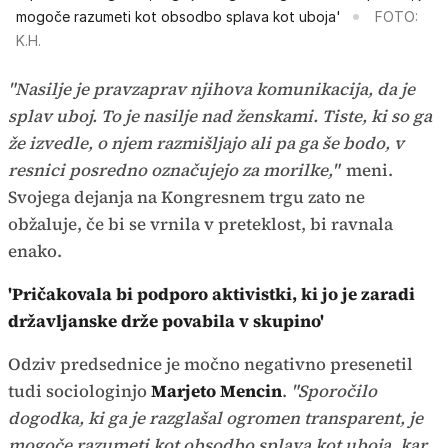
mogoče razumeti kot obsodbo splava kot uboja'
FOTO:
K.H.
"Nasilje je pravzaprav njihova komunikacija, da je
splav uboj. To je nasilje nad ženskami. Tiste, ki so ga
že izvedle, o njem razmišljajo ali pa ga še bodo, v
resnici posredno označujejo za morilke,"
meni.
Svojega dejanja na Kongresnem trgu zato ne
obžaluje, če bi se vrnila v preteklost, bi ravnala
enako.
'Pričakovala bi podporo aktivistki, ki jo je zaradi
državljanske drže povabila v skupino'
Odziv predsednice je močno negativno presenetil
tudi sociologinjo
Marjeto Mencin
.
"Sporočilo
dogodka, ki ga je razglašal ogromen transparent, je
mogoče razumeti kot obsodbo splava kot uboja, kar