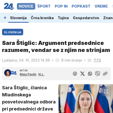
NOVICE
ŠPORT
POP IN
POPKAST
VREME
Slovenija
Črna kronika
Tujina
Gospodarstvo
Znano
SLOVENIJA
Sara Štiglic: Argument predsednice
razumem, vendar se z njim ne strinjam
Ljubljana, 04. 10. 2023 14.38
8 min branja
772
AVTOR:
Maja Pavlin
N.L.
Sara Štiglic, članica
Mladinskega
posvetovalnega odbora
pri predsednici države