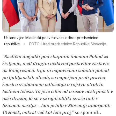
Ustanovljen Mladinski posvetovalni odbor predsednice
republike.
FOTO: Urad predsednice Republike Slovenije
"Različni dogodki pod skupnim imenom Pohod za
življenje, med drugim nedavna postavitev zastavic
na Kongresnem trgu in napovedani sobotni pohod
po ljubljanskih ulicah, so naperjeni proti pravici
žensk o svobodnem odločanju o rojstvu otrok in
lastnem telesu. To je le eden od izrazov nestrpnosti v
naši družbi, ki se v skrajni obliki izraža tudi v
fizičnem nasilju
–
lani je bilo v Sloveniji umorjenih
13 žensk, enkrat več kot leto prej,"
so spomnili.