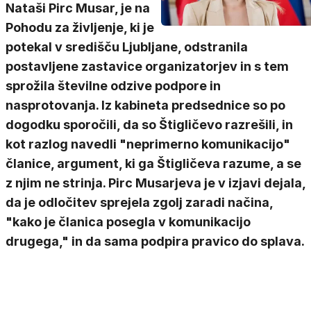
Nataši Pirc Musar, je na
Pohodu za življenje, ki je
potekal v središču Ljubljane, odstranila
postavljene zastavice organizatorjev in s tem
sprožila številne odzive podpore in
nasprotovanja. Iz kabineta predsednice so po
dogodku sporočili, da so Štigličevo razrešili, in
kot razlog navedli "neprimerno komunikacijo"
članice, argument, ki ga Štigličeva razume, a se
z njim ne strinja. Pirc Musarjeva je v izjavi dejala,
da je odločitev sprejela zgolj zaradi načina,
"kako je članica posegla v komunikacijo
drugega," in da sama podpira pravico do splava.