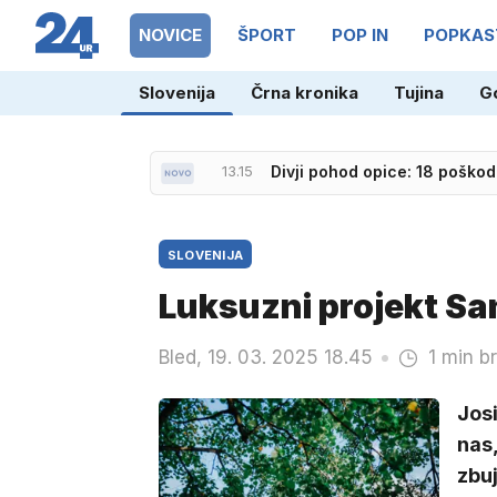
NOVICE
ŠPORT
POP IN
POPKAS
Slovenija
Črna kronika
Tujina
G
13.15
Divji pohod opice: 18 poškod
12.49
Je hčerka z OnlyFansom 'ka
SLOVENIJA
Luksuzni projekt Sam
Bled, 19. 03. 2025 18.45
1 min b
Josi
nas,
zbuj