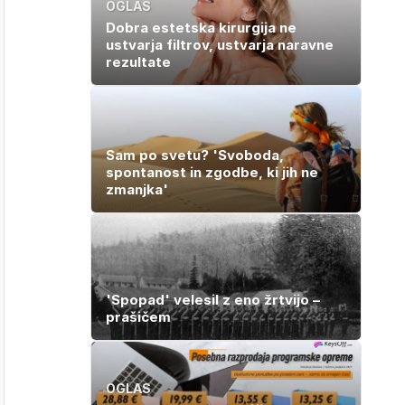
OGLAS
Dobra estetska kirurgija ne
ustvarja filtrov, ustvarja naravne
rezultate
Sam po svetu? 'Svoboda,
spontanost in zgodbe, ki jih ne
zmanjka'
'Spopad' velesil z eno žrtvijo –
prašičem
OGLAS