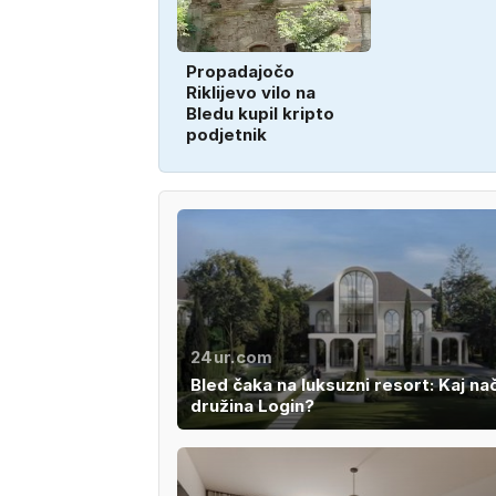
Propadajočo
Riklijevo vilo na
Bledu kupil kripto
podjetnik
24ur.com
Bled čaka na luksuzni resort: Kaj na
družina Login?