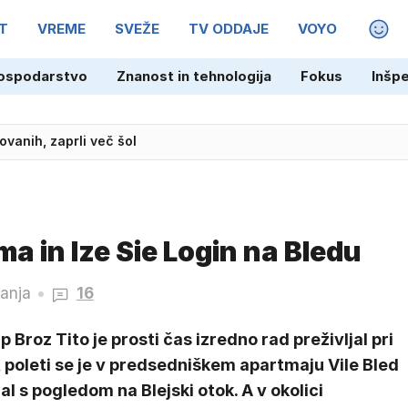
T
VREME
SVEŽE
TV ODDAJE
VOYO
MAGA
ospodarstvo
Znanost in tehnologija
Fokus
Inšp
ovanih, zaprli več šol
rma' za Charlieja Sheena?
a in Ize Sie Login na Bledu
ranja
16
p Broz Tito je prosti čas izredno rad preživljal pri
 poleti se je v predsedniškem apartmaju Vile Bled
al s pogledom na Blejski otok. A v okolici