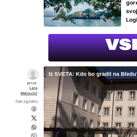
gore
svoj
Logi
Iz SVETA: Kdo bo gradil na Bledu
AVTOR:
Lara
Miklavčič
Deli zgodbo: