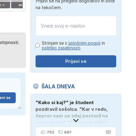
Prijavi se na pregled dogodkov in bodi
na tekočem.
strpnosti.
Strinjam se s
splošnimi pogoji
in
politiko zasebnosti
.
Prijavi se
ŠALA DNEVA
avi se
"Kako si kaj?" je študent
pozdravil sošolca. "Kar v redu,
čeprav sem se zdaj postavil na
svoje noge!" "Kako to misliš?"
"Oče mi je vzel avto!"
753
661