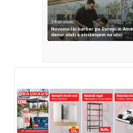
24ur.com
Novomeški barber po Evropi in Amer
denar služi s striženjem na ulici