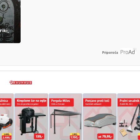
iki,
Priporoča