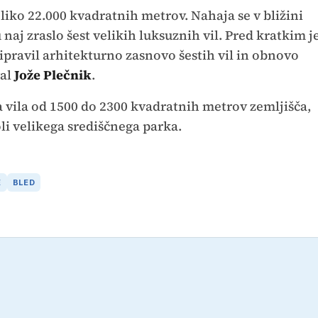
iko 22.000 kvadratnih metrov. Nahaja se v bližini
naj zraslo šest velikih luksuznih vil. Pred kratkim j
pravil arhitekturno zasnovo šestih vil in obnovo
val
Jože Plečnik
.
 vila od 1500 do 2300 kvadratnih metrov zemljišča,
li velikega središčnega parka.
E
BLED