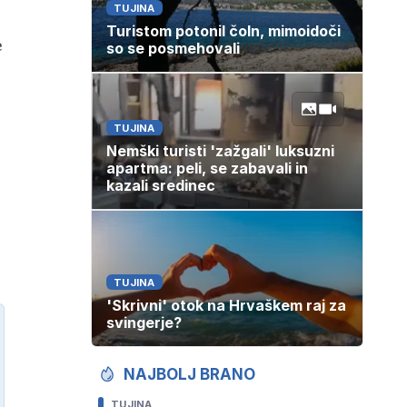
TUJINA
Turistom potonil čoln, mimoidoči
e
so se posmehovali
TUJINA
Nemški turisti 'zažgali' luksuzni
apartma: peli, se zabavali in
kazali sredinec
TUJINA
'Skrivni' otok na Hrvaškem raj za
svingerje?
NAJBOLJ BRANO
TUJINA