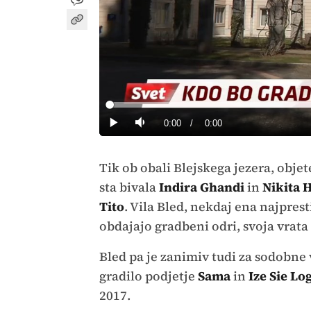
Loaded
:
0%
Current
0:00
/
Duration
0:00
Predvajaj
Tiho
Time
Tik ob obali Blejskega jezera, objet
sta bivala
Indira Ghandi
in
Nikita 
Tito
. Vila Bled, nekdaj ena najpres
obdajajo gradbeni odri, svoja vrata 
Bled pa je zanimiv tudi za sodobne ve
gradilo podjetje
Sama
in
Ize Sie Lo
2017.