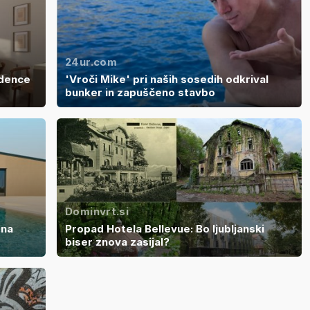
24ur.com
idence
'Vroči Mike' pri naših sosedih odkrival
bunker in zapuščeno stavbo
Dominvrt.si
 na
Propad Hotela Bellevue: Bo ljubljanski
biser znova zasijal?