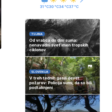
31 °C
30 °C
34 °C
37 °C
TUJINA
Od vrabca do dim suma:
nenavadni svet imen tropskih
ozaslonski
in
ciklonov
SLOVENIJA
V treh tednih gasili devet
požarov: Policija sumi, da so bili
podtaknjeni