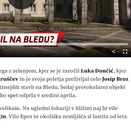
Predvajaj
Cel
nač
ega z zelenjem, kjer se je zaročil
Luka Dončić
, kjer
Hruščev
in je svoja poletja preživljal celo
Josip Broz
tižnejših stavb na Bledu. Sedaj protokolarni objekt
bo spet odprla v sredini aprila.
likaše. Na ugledni lokaciji v bližini naj bi vile
gin
. Vilo Epos in okoliška zemljišča si lastita od leta