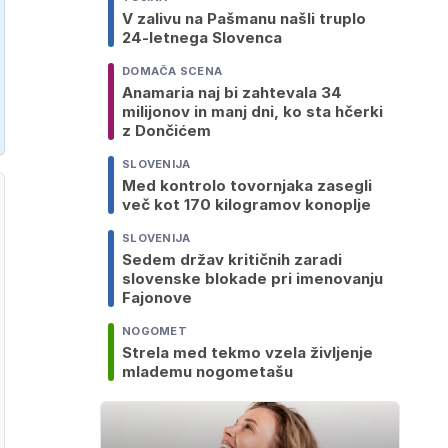
V zalivu na Pašmanu našli truplo
24-letnega Slovenca
DOMAČA SCENA
Anamaria naj bi zahtevala 34
milijonov in manj dni, ko sta hčerki
z Dončićem
SLOVENIJA
Med kontrolo tovornjaka zasegli
več kot 170 kilogramov konoplje
SLOVENIJA
Sedem držav kritičnih zaradi
slovenske blokade pri imenovanju
Fajonove
NOGOMET
Strela med tekmo vzela življenje
mlademu nogometašu