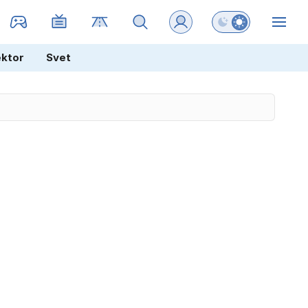
Preklopi barvni na
ZIN
ektor
Svet