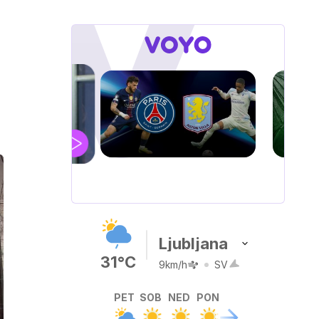
UEFA
SUPERPOKAL
V živo na VOYO: sreda ob 20.30
Ljubljana
31°C
9km/h
SV
PET
SOB
NED
PON