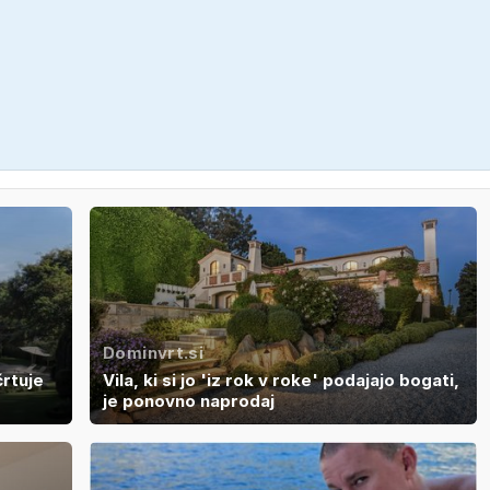
Dominvrt.si
črtuje
Vila, ki si jo 'iz rok v roke' podajajo bogati,
je ponovno naprodaj