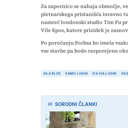
Za zapornico se nahaja območje, vel
pletnarskega pristanišča inravno tu 
namreč londonski studio Tim Fu pri
Vile Epos, katere prizidek je zasno
Po poročanju Forbsa bo imela vsaka
vse stavbe pa bodo razporejene oko
VILA BLED
SAMO LOGIN
IZA SIA LOGIN
VIL
SORODNI ČLANKI