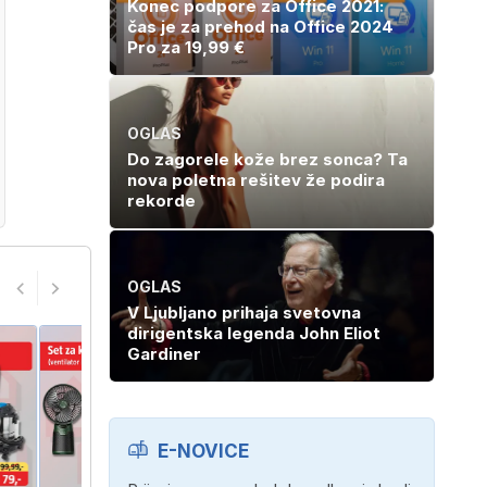
Konec podpore za Office 2021:
čas je za prehod na Office 2024
Pro za 19,99 €
OGLAS
Do zagorele kože brez sonca? Ta
nova poletna rešitev že podira
rekorde
OGLAS
V Ljubljano prihaja svetovna
dirigentska legenda John Eliot
Gardiner
E-NOVICE