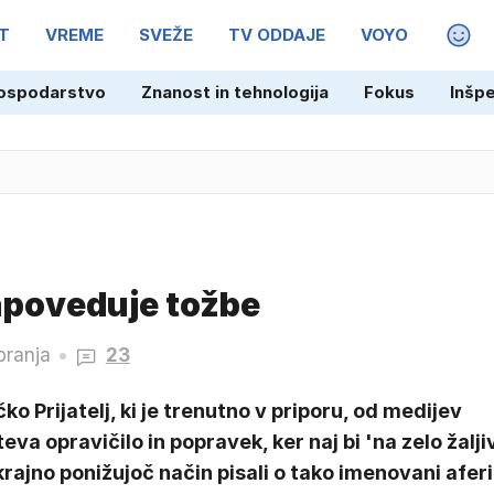
T
VREME
SVEŽE
TV ODDAJE
VOYO
MAGA
ospodarstvo
Znanost in tehnologija
Fokus
Inšp
 napoveduje tožbe
branja
23
ko Prijatelj, ki je trenutno v priporu, od medijev
eva opravičilo in popravek, ker naj bi 'na zelo žalji
krajno ponižujoč način pisali o tako imenovani aferi