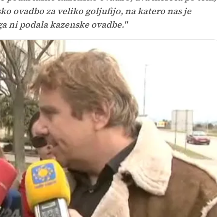
ko ovadbo za veliko goljufijo, na katero nas je
ega ni podala kazenske ovadbe."