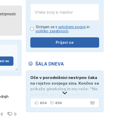
strpnosti.
Strinjam se s
splošnimi pogoji
in
politiko zasebnosti
.
Prijavi se
avi se
ŠALA DNEVA
Oče v porodnišnici nestrpno čaka
na rojstvo svojega sina. Končno se
prikaže ginekolog in mu reče: "Ne
ustrašite se, vaš sin tehta le
dnjih
dober kilogram!" "Nič čudnega,
804
859
gospod doktor, saj se z ženo
poznava šele tri mesece."
0
0