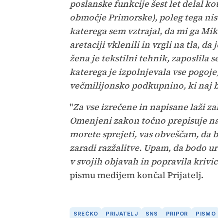
poslanske funkcije šest let delal k
območje Primorske), poleg tega nis
katerega sem vztrajal, da mi ga Mi
aretaciji vklenili in vrgli na tla, d
žena je tekstilni tehnik, zaposlila 
katerega je izpolnjevala vse pogoje
večmilijonsko podkupnino, ki naj bi s
"
Za vse izrečene in napisane laži 
Omenjeni zakon točno prepisuje nač
morete sprejeti, vas obveščam, da b
zaradi razžalitve.
Upam, da bodo ure
v svojih objavah in popravila krivic
pismu medijem končal Prijatelj.
SREČKO
PRIJATELJ
SNS
PRIPOR
PISMO