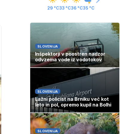
29 °C
33 °C
36 °C
35 °C
SLOVENIJA
Inšpektorji v poostren nadzor
odvzema vode iz vodotokov
SLOVENIJA
Lažni policist na Brniku več kot
leto in pol, opremo kupil na Bolhi
SLOVENIJA