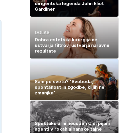
dirigentska legenda John Eliot
Gardiner
OGLAS
Dobra estetska kirurgija ne
ustvarja filtrov, ustvarja naravne
rezultate
Sam po svetu? 'Svoboda,
spontanost in zgodbe, ki jih ne
zmanjka'
Spektakularni neuspeh Cie: pijani
agenti v rokah albanske tajne