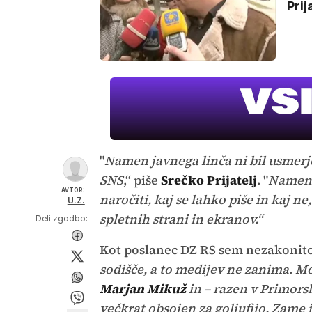
Prija
"
Namen javnega linča ni bil usmer
SNS
,“ piše
Srečko Prijatelj
. "
Namen j
AVTOR:
naročiti, kaj se lahko piše in kaj ne
U.Z.
spletnih strani in ekranov.“
Deli zgodbo:
Kot poslanec DZ RS sem nezakonito p
sodišče, a to medijev ne zanima
.
Mo
Marjan Mikuž
in – razen v Primorsk
večkrat obsojen za goljufijo. Zame