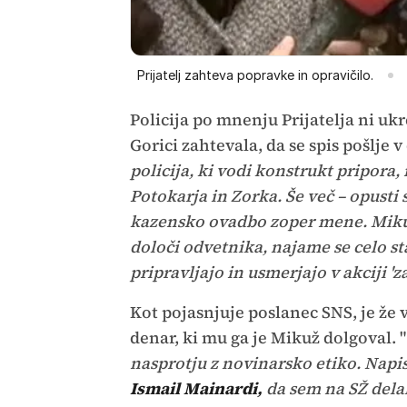
Prijatelj zahteva popravke in opravičilo.
Policija po mnenju Prijatelja ni uk
Gorici zahtevala, da se spis pošlje v
policija, ki vodi konstrukt pripora
Potokarja in Zorka. Še več – opusti 
kazensko ovadbo zoper mene. Mikuž 
določi odvetnika, najame se celo sta
pripravljajo in usmerjajo v akciji 'za 
Kot pojasnjuje poslanec SNS, je že v
denar, ki mu ga je Mikuž dolgoval. "
nasprotju z novinarsko etiko. Napisa
Ismail Mainardi,
da sem na SŽ delal