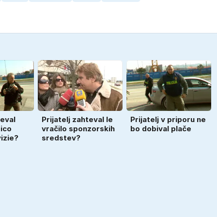
jeval
Prijatelj zahteval le
Prijatelj v priporu ne
rico
vračilo sponzorskih
bo dobival plače
vizie?
sredstev?