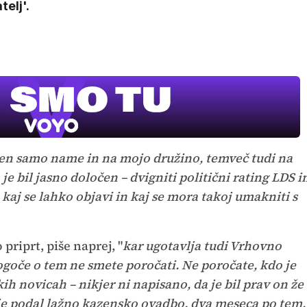
telj'.
jen samo name in na mojo družino, temveč tudi na
e bil jasno določen – dvigniti politični rating LDS i
, kaj se lahko objavi in kaj se mora takoj umakniti s
riprt, piše naprej, "
kar ugotavlja tudi Vrhovno
goče o tem ne smete poročati. Ne poročate, kdo je
ih novicah – nikjer ni napisano, da je bil prav on že
 je podal lažno kazensko ovadbo, dva meseca po tem,