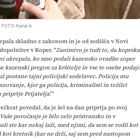
FOTO: Kanal A
repala skladno z zakonom in je od sodišča v Novi
 dopolnitev v Koper. "
Zanimivo je tudi to, da koprska
, ni ukrepala, ko smo podali kazensko ovadbo zoper
se kazenski pregon za kršitelje in vse te osebe podaj
postane tajni policijski sodelavec. Policija mu
novanje, kjer ga policija, kriminalisti in tožilci
priprtje Prijatelja'."
ečkrat povedal, da je šel na dan priprtja po svoj
Vaše poročanje je bilo zelo pristransko in v
li ste kar nekaj laži, med njimi,
da sem se rodil kot
 kot kretnik (kar ne drži, saj sem pred nastopom