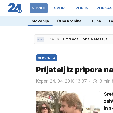
NOVICE
ŠPORT
POP IN
POPKAS
Slovenija
Črna kronika
Tujina
G
14.06
Umrl oče Lionela Messija
SLOVENIJA
Prijatelj iz pripora
Koper, 24. 04. 2010 13.37
3 min 
Sreč
zaht
in s