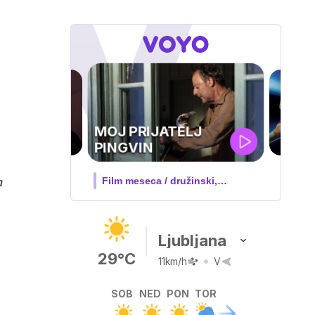
UEFA
SUPERPOKAL
n
V živo na VOYO: sreda ob 20.30
Ljubljana
29°C
11km/h
V
SOB
NED
PON
TOR