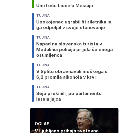
Umrl oče Lionela Messija
TUJINA
Upokojenec ugrabil štiriletnika in
ga odpeljal v svoje stanovanje
TUJINA
Napad na slovenska turista v
Medulinu: policija prijela še enega
osumljenca
TUJINA
V Splitu obravnavali moškega s
6,2 promila alkohola v krvi
TUJINA
Sejo prekinili, po parlamentu
letela jajca
OGLAS
V Ljubljano prihaja svetovna