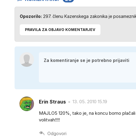
Opozorilo:
297. členu Kazenskega zakonika je posameznik 
PRAVILA ZA OBJAVO KOMENTARJEV
Erin Straus
13. 05. 2010 15.19
MAJLO5 120%, tako je, na koncu bomo plačali m
volitvah!!!!
Odgovori