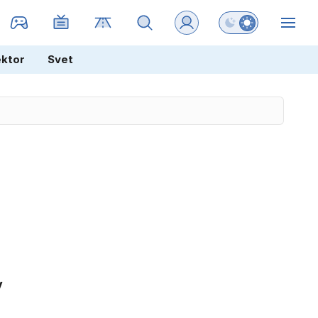
Preklopi barvni na
ZIN
ektor
Svet
v