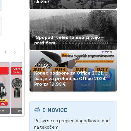
službe
'Spopad' velesil z eno žrtvijo –
prašičem
OGLAS
Konec podpore za Office 2021:
čas je za prehod na Office 2024
Pro za 19,99 €
E-NOVICE
Prijavi se na pregled dogodkov in bodi
na tekočem.