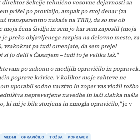
ot direktor Sekcije tehnično vozovne dejavnosti za
em prišel po provizijo, ampak po svoj denar (za
kuž transparentno nakaže na TRR), da so me ob
a je moja žena šivilja in sem jo kar sam zaposlil (moja
se je preko objavljenega razpisa na delovno mesto, za
), vsakokrat pa tudi omenjate, da sem prejel
i jo delil s Časarjem – tudi to je velika laž."
zahtevam po zakonu o medijih opravičilo in popravek.
in poprave krivice. V kolikor moje zahteve ne
om uporabil sodno varstvo in zoper vas vložil tožbo
dništva nepreverjene navedbe in laži zlahka našla
o, ki mi je bila storjena in zmogla opravičilo,
"
je v
MEDIJI
OPRAVIČILO
TOŽBA
POPRAVEK