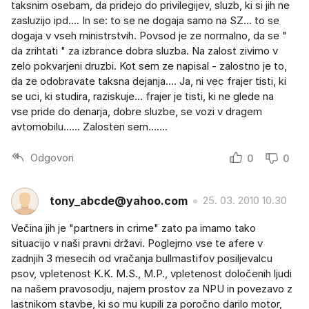
taksnim osebam, da pridejo do privilegijev, sluzb, ki si jih ne
zasluzijo ipd.... In se: to se ne dogaja samo na SZ... to se
dogaja v vseh ministrstvih. Povsod je ze normalno, da se "
da zrihtati " za izbrance dobra sluzba. Na zalost zivimo v
zelo pokvarjeni druzbi. Kot sem ze napisal - zalostno je to,
da ze odobravate taksna dejanja.... Ja, ni vec frajer tisti, ki
se uci, ki studira, raziskuje... frajer je tisti, ki ne glede na
vse pride do denarja, dobre sluzbe, se vozi v dragem
avtomobilu...... Zalosten sem.......
Odgovori
0
0
tony_abcde@yahoo.com
25. 03. 2010 10.30
Večina jih je "partners in crime" zato pa imamo tako
situacijo v naši pravni državi. Poglejmo vse te afere v
zadnjih 3 mesecih od vračanja bullmastifov posiljevalcu
psov, vpletenost K.K. M.S., M.P., vpletenost določenih ljudi
na našem pravosodju, najem prostov za NPU in povezavo z
lastnikom stavbe, ki so mu kupili za poročno darilo motor,