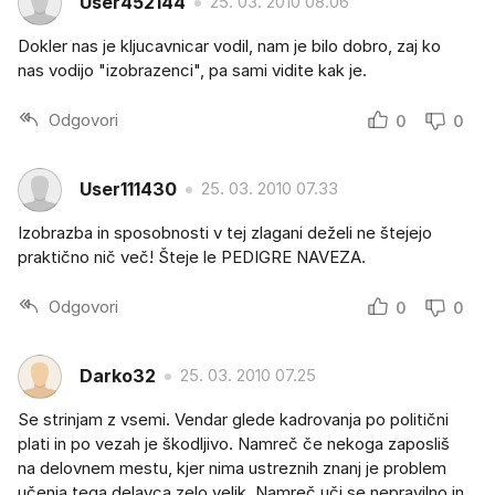
User452144
25. 03. 2010 08.06
Dokler nas je kljucavnicar vodil, nam je bilo dobro, zaj ko
nas vodijo "izobrazenci", pa sami vidite kak je.
Odgovori
0
0
User111430
25. 03. 2010 07.33
Izobrazba in sposobnosti v tej zlagani deželi ne štejejo
praktično nič več! Šteje le PEDIGRE NAVEZA.
Odgovori
0
0
Darko32
25. 03. 2010 07.25
Se strinjam z vsemi. Vendar glede kadrovanja po politični
plati in po vezah je škodljivo. Namreč če nekoga zaposliš
na delovnem mestu, kjer nima ustreznih znanj je problem
učenja tega delavca zelo velik. Namreč uči se nepravilno in