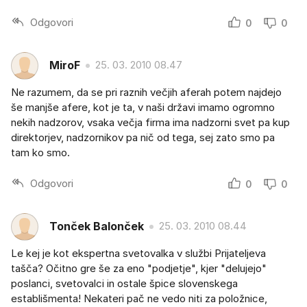
Odgovori
0
0
MiroF
25. 03. 2010 08.47
Ne razumem, da se pri raznih večjih aferah potem najdejo
še manjše afere, kot je ta, v naši državi imamo ogromno
nekih nadzorov, vsaka večja firma ima nadzorni svet pa kup
direktorjev, nadzornikov pa nič od tega, sej zato smo pa
tam ko smo.
Odgovori
0
0
Tonček Balonček
25. 03. 2010 08.44
Le kej je kot ekspertna svetovalka v službi Prijateljeva
tašča? Očitno gre še za eno "podjetje", kjer "delujejo"
poslanci, svetovalci in ostale špice slovenskega
establišmenta! Nekateri pač ne vedo niti za položnice,