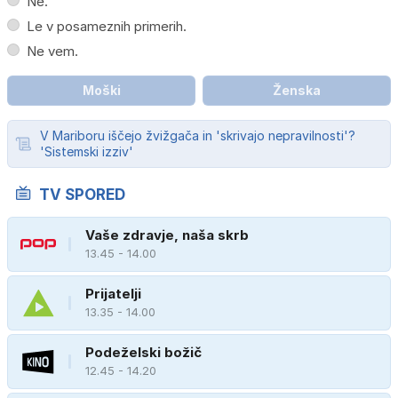
Ne.
Le v posameznih primerih.
Ne vem.
Moški
Ženska
V Mariboru iščejo žvižgača in 'skrivajo nepravilnosti'?
'Sistemski izziv'
TV SPORED
Vaše zdravje, naša skrb
13.45 - 14.00
Prijatelji
13.35 - 14.00
Podeželski božič
12.45 - 14.20