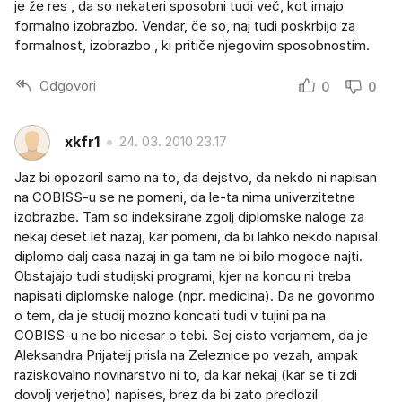
je že res , da so nekateri sposobni tudi več, kot imajo
formalno izobrazbo. Vendar, če so, naj tudi poskrbijo za
formalnost, izobrazbo , ki pritiče njegovim sposobnostim.
Odgovori
0
0
xkfr1
24. 03. 2010 23.17
Jaz bi opozoril samo na to, da dejstvo, da nekdo ni napisan
na COBISS-u se ne pomeni, da le-ta nima univerzitetne
izobrazbe. Tam so indeksirane zgolj diplomske naloge za
nekaj deset let nazaj, kar pomeni, da bi lahko nekdo napisal
diplomo dalj casa nazaj in ga tam ne bi bilo mogoce najti.
Obstajajo tudi studijski programi, kjer na koncu ni treba
napisati diplomske naloge (npr. medicina). Da ne govorimo
o tem, da je studij mozno koncati tudi v tujini pa na
COBISS-u ne bo nicesar o tebi. Sej cisto verjamem, da je
Aleksandra Prijatelj prisla na Zeleznice po vezah, ampak
raziskovalno novinarstvo ni to, da kar nekaj (kar se ti zdi
dovolj verjetno) napises, brez da bi zato predlozil