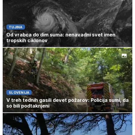
TUJINA
Od vrabca do dim suma: nenavadni svet imen
tropskih ciklonov
SLOVENIJA
V treh tednih gasili devet požarov: Policija sumi, da
so bili podtaknjeni