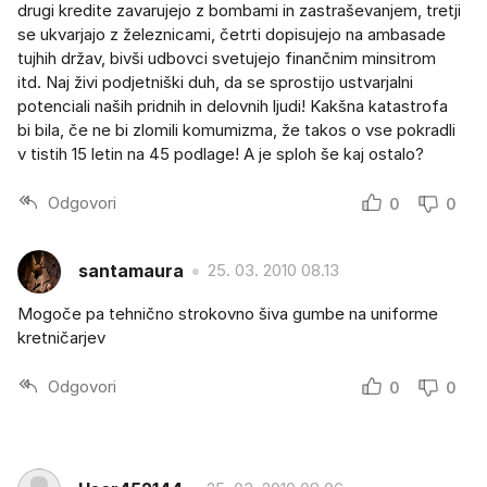
drugi kredite zavarujejo z bombami in zastraševanjem, tretji
se ukvarjajo z železnicami, četrti dopisujejo na ambasade
tujhih držav, bivši udbovci svetujejo finančnim minsitrom
itd. Naj živi podjetniški duh, da se sprostijo ustvarjalni
potenciali naših pridnih in delovnih ljudi! Kakšna katastrofa
bi bila, če ne bi zlomili komumizma, že takos o vse pokradli
v tistih 15 letin na 45 podlage! A je sploh še kaj ostalo?
Odgovori
0
0
santamaura
25. 03. 2010 08.13
Mogoče pa tehnično strokovno šiva gumbe na uniforme
kretničarjev
Odgovori
0
0