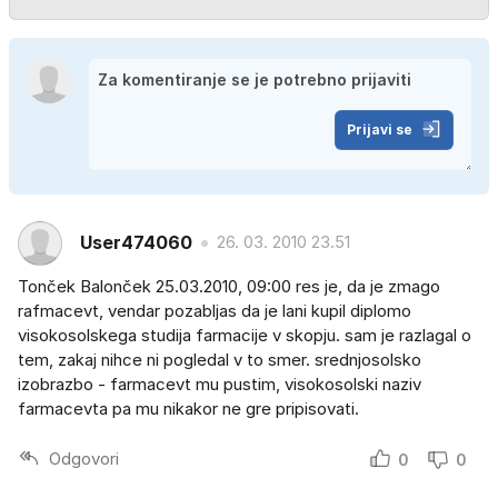
Prijavi se
User474060
26. 03. 2010 23.51
Tonček Balonček 25.03.2010, 09:00 res je, da je zmago
rafmacevt, vendar pozabljas da je lani kupil diplomo
visokosolskega studija farmacije v skopju. sam je razlagal o
tem, zakaj nihce ni pogledal v to smer. srednjosolsko
izobrazbo - farmacevt mu pustim, visokosolski naziv
farmacevta pa mu nikakor ne gre pripisovati.
Odgovori
0
0