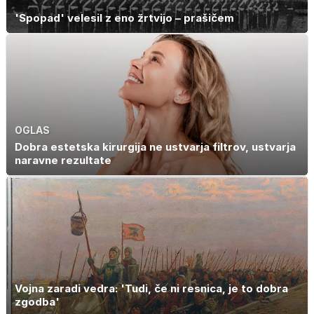
'Spopad' velesil z eno žrtvijo – prašičem
OGLAS
Dobra estetska kirurgija ne ustvarja filtrov, ustvarja
naravne rezultate
Vojna zaradi vedra: 'Tudi, če ni resnica, je to dobra
zgodba'