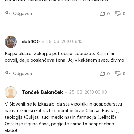
Odgovori
0
0
dule100
25. 03. 2010 09.10
Kaj pa bluzijo. Zakaj pa potrebuje izobrazbo. Kaj jim ni
dovolj, da je poslančeva žena. Joj v kakšnem svetu živimo !
Odgovori
0
0
Tonček Balonček
25. 03. 2010 09.00
V Sloveniji se je izkazalo, da sta v politiki in gospodarstvu
najustreznejši izobrazbi obramboslovje (Janša, Bavčar),
teologija (Cukjati, tudi medicina) in farmacija (Jelinčič).
Ostalo je izguba časa, pogljejte samo to nesposobno
vlado!