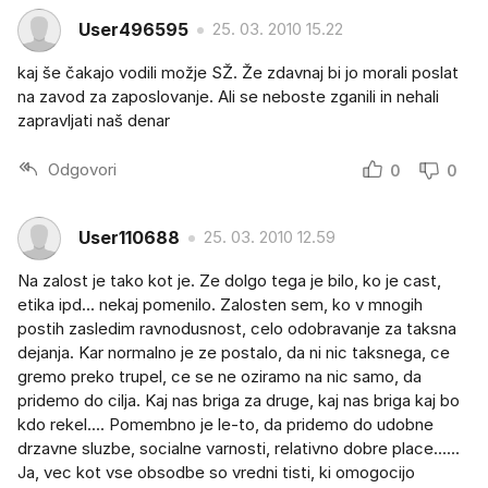
User496595
25. 03. 2010 15.22
kaj še čakajo vodili možje SŽ. Že zdavnaj bi jo morali poslat
na zavod za zaposlovanje. Ali se neboste zganili in nehali
zapravljati naš denar
Odgovori
0
0
User110688
25. 03. 2010 12.59
Na zalost je tako kot je. Ze dolgo tega je bilo, ko je cast,
etika ipd... nekaj pomenilo. Zalosten sem, ko v mnogih
postih zasledim ravnodusnost, celo odobravanje za taksna
dejanja. Kar normalno je ze postalo, da ni nic taksnega, ce
gremo preko trupel, ce se ne oziramo na nic samo, da
pridemo do cilja. Kaj nas briga za druge, kaj nas briga kaj bo
kdo rekel.... Pomembno je le-to, da pridemo do udobne
drzavne sluzbe, socialne varnosti, relativno dobre place......
Ja, vec kot vse obsodbe so vredni tisti, ki omogocijo