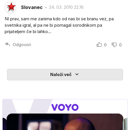
Slovanec
24. 03. 2010 22.16
NI prav, sam me zanima kdo od nas bi se branu vez, pa
svetnika igral, al pa ne bi pomagal sorodnikom pa
prijateljem če bi lahko...
Odgovori
0
0
Naloži več