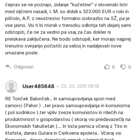
čeprav se ne poznajo, zidanje "kučetine" v slovenski Istri
med oljčnimi nasadi, I. M. so dobili s 323.000 EUR v roki in
pištolo, A.P. z neustrezno formalno izobrazbo na SŽ, pa je
vse jasno. Vsi ti bi morali v trenutku odkritja teh dejanj sami
odstopiti, če ne za vedno pa vsaj za čas dokler ni
preiskava zaključena. Ne bodo odstopili, ker morajo najprej
trenutno svinjarijo počistiti za seboj in nadaljevati nove
umazane posle.
Odgovori
0
0
User485648
25. 03. 2010 09.18
RE Tonček Balonček.. In samoupravljanja spori med
zamorci (Pahor ) ..ter pravo samoupravljanja in komunizma
( pol sodnikov ).ter vpliv zveze komunistov in rdečih na
produktivnost v gospodarstvu ( skoraj vsi predavazečlji na
Ekonomskih fakultetah )... In tista pemica včeraj z Tito in
štafeta, danes Gutara in Cerkvena epoleta.. Včeraj vsi
Komunisti...danes demokrati ampak v kriminali brati.