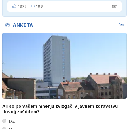
1377
196
ANKETA
Ali so po vašem mnenju žvižgači v javnem zdravstvu
dovolj zaščiteni?
Da.