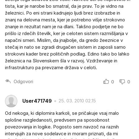
tista, kar je narobe bo smatral, da je prav. To je vidno na
železnici. Po eni strani kadrujejo ljudi brez izobrazbe in
znanj na delovna mesta, kjer je potrebno višje strokovno
znanje in rezultat nam je na dlani. Takšno podjetje ne bo
prišlo iz rdečih številk, ker je celoten sistem razmišljanja v
napačni smeri. Mislim, da jnajbolje, da gredo žeeznice v
stečaj in nato se zgradi drugačen sistem in zaposli samo
strokovni kader brez političnih podlag. Edino tako bo lahko
železnica na Slovenskem šla v razvoj. Vzdrževanje in
infrastrukturo pa prevzame država v celoti.
Odgovori
0
0
User471749
25. 03. 2010 02.15
Od nekoga, ki diplomira karkoli, se pričakuje vsaj malo
splošne razgledanosti, predvsem pa sposobnost
povezovanja in logike. Pogosto sem navzoč na raznih
intervjujih za nove sodelavce in moram priznati, da mi