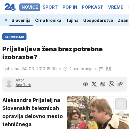
NOVICE
ŠPORT
POP IN
POPKAST
VREME
Slovenija
Črna kronika
Tujina
Gospodarstvo
Znano
SLOVENIJA
Prijateljeva žena brez potrebne
izobrazbe?
Ljubljana, 24. 03. 2010 18.00
1 min branja
69
AVTOR:
Ana Turk
Aleksandra Prijatelj na
Slovenskih železnicah
opravlja delovno mesto
tehničnega