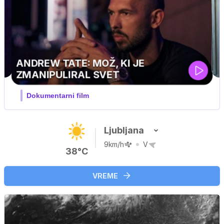
MOJ PRIJATELJ PINGVIN
Film meseca / družinski, pustolovski
Ljubljana
9km/h
V
38°C
VREME