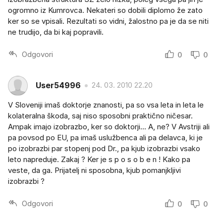
ogromno iz Kumrovca. Nekateri so dobili diplomo že zato
ker so se vpisali. Rezultati so vidni, žalostno pa je da se niti
ne trudijo, da bi kaj popravili.
Odgovori
0
0
User54996
24. 03. 2010 22.20
V Sloveniji imaš doktorje znanosti, pa so vsa leta in leta le
kolateralna škoda, saj niso sposobni praktično ničesar.
Ampak imajo izobrazbo, ker so doktorji... A, ne? V Avstriji ali
pa povsod po EU, pa imaš uslužbenca ali pa delavca, ki je
po izobrazbi par stopenj pod Dr., pa kjub izobrazbi vsako
leto napreduje. Zakaj ? Ker je s p o s o b e n ! Kako pa
veste, da ga. Prijatelj ni sposobna, kjub pomanjkljivi
izobrazbi ?
Odgovori
0
0