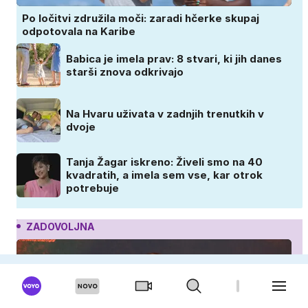
Po ločitvi združila moči: zaradi hčerke skupaj
odpotovala na Karibe
Babica je imela prav: 8 stvari, ki jih danes
starši znova odkrivajo
Na Hvaru uživata v zadnjih trenutkih v
dvoje
Tanja Žagar iskreno: Živeli smo na 40
kvadratih, a imela sem vse, kar otrok
potrebuje
ZADOVOLJNA