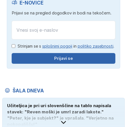
E-NOVICE
Prijavi se na pregled dogodkov in bodi na tekočem.
Strinjam se s
splošnimi pogoji
in
politiko zasebnosti
.
Prijavi se
ŠALA DNEVA
Učiteljica je pri uri slovenščine na tablo napisala
stavek: "Reven moški je umrl zaradi lakote."
"Peter, kje je subjekt?" je vprašala. "Verjetno na
pokopališču!"