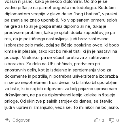
včasih ni jasno, kako je nekdo diplomiral. Očitno je še
vedno piflanje na pamet pogosta metodologija. Bodočim
diplomantom vcepijo v glavo da so "bog i batina", v praksi
pa znanja ne znajo uporabiti. No v opisanem primeru sploh
ne gre za to ali je gospa imela diplomo ali ne, tukaj je
predvsem problem, kako je sploh dobila zaposlitev, je pa
res, da je političnega nastavljanja ljudi brez zahtevane
izobrazbe zelo malo, zdaj se iščejo poslušne ovce, ki bodo
kimale in plesale, tako kot bo rekel tisti, ki jih je nastavil na
pozicijo. Vsekakor pa se včasih pretirava z zahtevano
izborazbo. Za delo na UE i občinah, predvsem pri
enostavnih delih, kot je izdajanje in sprejemanju vlog za
dokumente in potrdila, ni potrebna univerzitetna izobrazba
in se po nepotrebnem troši denar, ki bi lahko bil uporabljen
za tiste, ki bi naj biti odgovorni za bolj prijazno upravo nam
državljanom, ne pa da diplomiranci lepijo koleke in štejejo
priloge. Od ukinitve pisalnih strojev do danes, se število
ljudi v upravi ni zmanjšalo, veča se. To mi nikoli ne bo jasno.
Odgovori
0
0