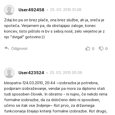
User492458
25. 03. 2010 01.08
Zdaj bo pa on brez plače, ona brez službe, ah ja, sreča je
opoteča. Verjamem pa, da obstajajao zaloge, konec
koncev, tisto pištolo ni bv s seboj nosil, zelo verjetno je z
njo "dvigal" gotovino:))
Odgovori
0
0
User423524
25. 03. 2010 00.09
kleopatra-124.03.2010, 20:44 ~izobrazba je potrebna,
podpiram izobraževanje, vendar pa mora za diplomo stati
tudi sposoben človek. In obratno - ni nujno, če nekdo nima
formalne izobrazbe, da za določeno delo ni sposoben,
učimo se itak vse življenje~ Kot prvo, za državnega
funkcionarja štejejo kriteriji formalne izobrazbe. Kot drugo,