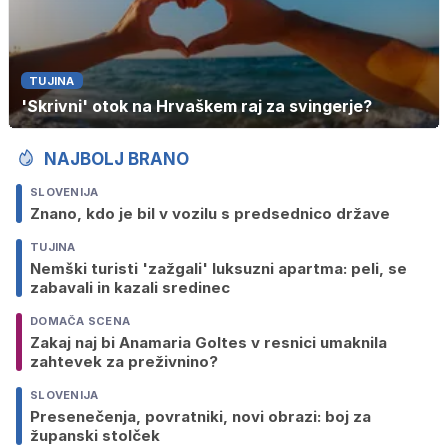
TUJINA
'Skrivni' otok na Hrvaškem raj za svingerje?
NAJBOLJ BRANO
SLOVENIJA
Znano, kdo je bil v vozilu s predsednico države
TUJINA
Nemški turisti 'zažgali' luksuzni apartma: peli, se
zabavali in kazali sredinec
DOMAČA SCENA
Zakaj naj bi Anamaria Goltes v resnici umaknila
zahtevek za preživnino?
SLOVENIJA
Presenečenja, povratniki, novi obrazi: boj za
županski stolček