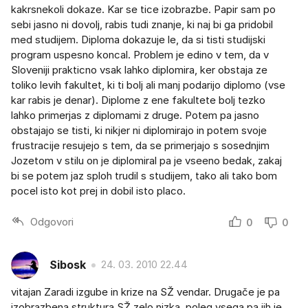
kakrsnekoli dokaze. Kar se tice izobrazbe. Papir sam po
sebi jasno ni dovolj, rabis tudi znanje, ki naj bi ga pridobil
med studijem. Diploma dokazuje le, da si tisti studijski
program uspesno koncal. Problem je edino v tem, da v
Sloveniji prakticno vsak lahko diplomira, ker obstaja ze
toliko levih fakultet, ki ti bolj ali manj podarijo diplomo (vse
kar rabis je denar). Diplome z ene fakultete bolj tezko
lahko primerjas z diplomami z druge. Potem pa jasno
obstajajo se tisti, ki nikjer ni diplomirajo in potem svoje
frustracije resujejo s tem, da se primerjajo s sosednjim
Jozetom v stilu on je diplomiral pa je vseeno bedak, zakaj
bi se potem jaz sploh trudil s studijem, tako ali tako bom
pocel isto kot prej in dobil isto placo.
Odgovori
0
0
Sibosk
24. 03. 2010 22.44
vitajan Zaradi izgube in krize na SŽ vendar. Drugače je pa
izobrazbena struktura SŽ zelo nizka, poleg vsega pa jih je