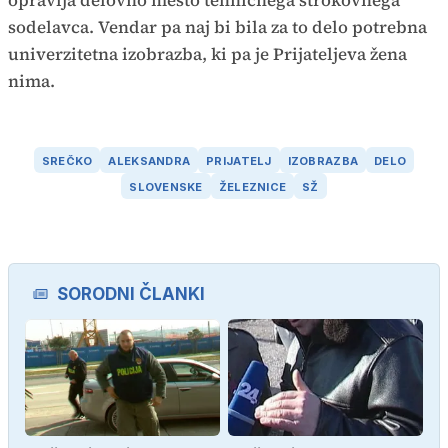
opravlja delovno mesto tehničnega strokovnega
sodelavca. Vendar pa naj bi bila za to delo potrebna
univerzitetna izobrazba, ki pa je Prijateljeva žena
nima.
SREČKO
ALEKSANDRA
PRIJATELJ
IZOBRAZBA
DELO
SLOVENSKE
ŽELEZNICE
SŽ
SORODNI ČLANKI