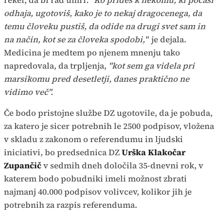
rekel, da bi rad umrl
. "Ko prideš k nekomu, ki počasi
odhaja, ugotoviš, kako je to nekaj dragocenega, da
temu človeku pustiš, da odide na drugi svet sam in
na način, kot se za človeka spodobi,"
je dejala.
Medicina je medtem po njenem mnenju tako
napredovala, da trpljenja,
"kot sem ga videla pri
marsikomu pred desetletji, danes praktično ne
vidimo več".
Če bodo pristojne službe DZ ugotovile, da je pobuda,
za katero je sicer potrebnih le 2500 podpisov, vložena
v skladu z zakonom o referendumu in ljudski
iniciativi, bo predsednica DZ
Urška Klakočar
Zupančič
v sedmih dneh določila 35-dnevni rok, v
katerem bodo pobudniki imeli možnost zbrati
najmanj 40.000 podpisov volivcev, kolikor jih je
potrebnih za razpis referenduma.