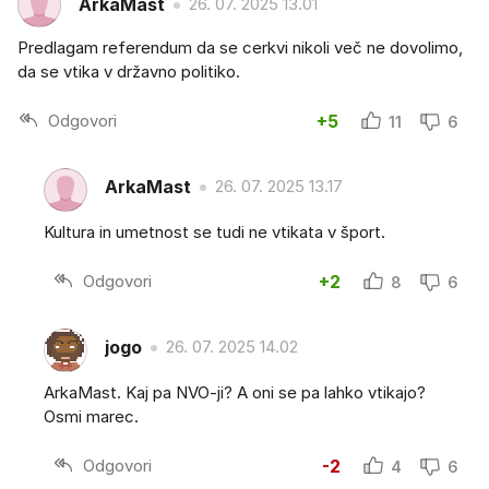
ArkaMast
26. 07. 2025 13.01
Predlagam referendum da se cerkvi nikoli več ne dovolimo,
da se vtika v državno politiko.
Odgovori
+5
11
6
ArkaMast
26. 07. 2025 13.17
Kultura in umetnost se tudi ne vtikata v šport.
Odgovori
+2
8
6
jogo
26. 07. 2025 14.02
ArkaMast. Kaj pa NVO-ji? A oni se pa lahko vtikajo?
Osmi marec.
Odgovori
-2
4
6