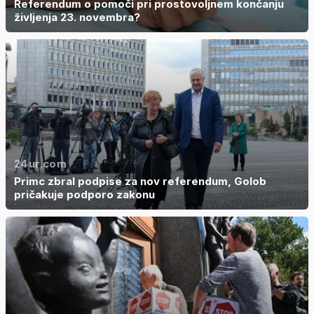
Referendum o pomoči pri prostovoljnem končanju
življenja 23. novembra?
24ur.com
Primc zbral podpise za nov referendum, Golob
pričakuje podporo zakonu