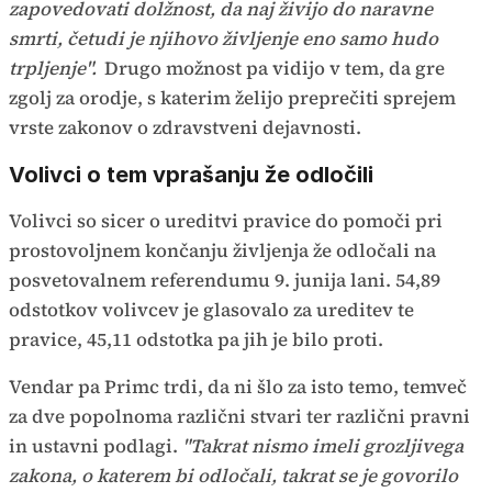
zapovedovati dolžnost, da naj živijo do naravne
smrti, četudi je njihovo življenje eno samo hudo
trpljenje".
Drugo možnost pa vidijo v tem, da gre
zgolj za orodje, s katerim želijo preprečiti sprejem
vrste zakonov o zdravstveni dejavnosti.
Volivci o tem vprašanju že odločili
Volivci so sicer o ureditvi pravice do pomoči pri
prostovoljnem končanju življenja že odločali na
posvetovalnem referendumu 9. junija lani. 54,89
odstotkov volivcev je glasovalo za ureditev te
pravice, 45,11 odstotka pa jih je bilo proti.
Vendar pa Primc trdi, da ni šlo za isto temo, temveč
za dve popolnoma različni stvari ter različni pravni
in ustavni podlagi.
"Takrat nismo imeli grozljivega
zakona, o katerem bi odločali, takrat se je govorilo