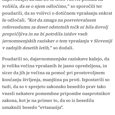
volišča, da se o njem odločimo,"
so sporočili ter
poudarili, da so volivci o dotičnem vprašanju enkrat
že odločali.
"Kot da zmaga na posvetovalnem
referendumu za deset odstotnih točk ni bila dovolj
prepričljiva in ne bi potrdila izidov vseh
javnomnenjskih raziskav o tem vprašanju v Sloveniji
v zadnjih desetih letih,"
so dodali.
Poudarili so, dajavnomnenjske raziskave kažejo, da
je velika večina vprašanih že jasno opredeljena, in
sicer da jih je večina za pomoč pri prostovoljnem
končanju življenja, manjšina pa proti. Izpostavili so
tudi, da so v sprejeto zakonsko besedilo prav tako
vnesli nekatere pomembne pripombe nasprotnikov
zakona, kot je na primer to, da so iz besedila
umaknili besedo "evtanazija".