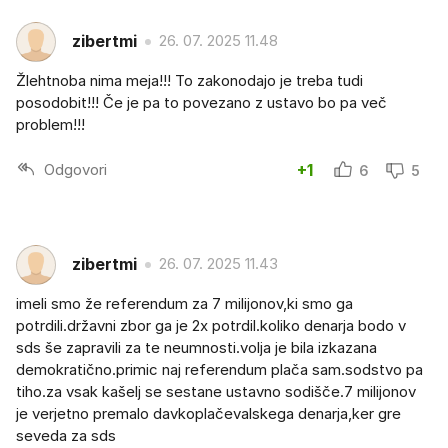
zibertmi
26. 07. 2025 11.48
Žlehtnoba nima meja!!! To zakonodajo je treba tudi
posodobit!!! Če je pa to povezano z ustavo bo pa več
problem!!!
Odgovori
+1
6
5
zibertmi
26. 07. 2025 11.43
imeli smo že referendum za 7 milijonov,ki smo ga
potrdili.državni zbor ga je 2x potrdil.koliko denarja bodo v
sds še zapravili za te neumnosti.volja je bila izkazana
demokratično.primic naj referendum plača sam.sodstvo pa
tiho.za vsak kašelj se sestane ustavno sodišče.7 milijonov
je verjetno premalo davkoplačevalskega denarja,ker gre
seveda za sds