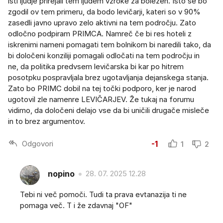
isti ljudje prirejali tem ljudem vzroke za bolezen. Isto se bo
zgodil ov tem primeru, da bodo levičarji, kateri so v 90%
zasedli javno upravo zelo aktivni na tem področju. Zato
odločno podpiram PRIMCA. Namreč če bi res hoteli z
iskrenimi nameni pomagati tem bolnikom bi naredili tako, da
bi določeni konziliji pomagali odločati na tem področju in
ne, da politika predvsem levičarska bi kar po hitrem
posotpku pospravljala brez ugotavljanja dejanskega stanja.
Zato bo PRIMC dobil na tej točki podporo, ker je narod
ugotovil zle namenre LEVIČARJEV. Že tukaj na forumu
vidimo, da določeni delajo vse da bi uničili drugače misleče
in to brez argumentov.
Odgovori
-1
1
2
nopino
28. 07. 2025 12.28
Tebi ni več pomoči. Tudi ta prava evtanazija ti ne
pomaga več. T i že zdavnaj "OF"