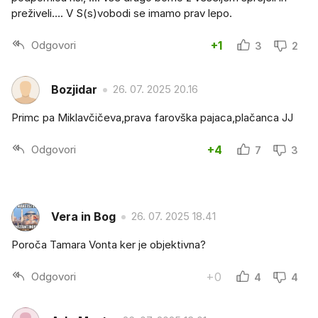
preživeli…. V S(s)vobodi se imamo prav lepo.
Odgovori
+1
3
2
Bozjidar
26. 07. 2025 20.16
Primc pa Miklavčičeva,prava farovška pajaca,plačanca JJ
Odgovori
+4
7
3
Vera in Bog
26. 07. 2025 18.41
Poroča Tamara Vonta ker je objektivna?
Odgovori
+0
4
4