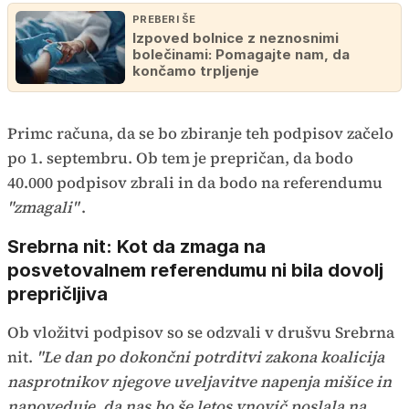
PREBERI ŠE
Izpoved bolnice z neznosnimi
bolečinami: Pomagajte nam, da
končamo trpljenje
Primc računa, da se bo zbiranje teh podpisov začelo
po 1. septembru. Ob tem je prepričan, da bodo
40.000 podpisov zbrali in da bodo na referendumu
"zmagali"
.
Srebrna nit: Kot da zmaga na
posvetovalnem referendumu ni bila dovolj
prepričljiva
Ob vložitvi podpisov so se odzvali v drušvu Srebrna
nit.
"Le dan po dokončni potrditvi zakona koalicija
nasprotnikov njegove uveljavitve napenja mišice in
napoveduje, da nas bo še letos vnovič poslala na