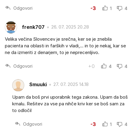
Odgovori
-3
1
4
frenk707
26. 07. 2025 20.28
Velika večina Slovencev je srečna, ker se je znebila
pacienta na oblasti in farških v vladi,... in to je nekaj, kar se
ne da izmeriti z denarjem, to je neprecenljivo.
Odgovori
+0
4
4
Smuuki
27. 07. 2025 14.18
Upam da boš prvi uporabnik tega zakona. Upam da boš
kmalu. Rešitev za vse pa nihče kriv ker se boš sam za
to odločil
Odgovori
-3
1
4