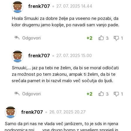
frenk707
27. 07. 2025 14.44
Hvala Smuuki za dobre želje pa vseeno ne pozabi, da
kdor drugemu jamo koplje, po navadi sam vanjo pade.
Odgovori
+2
3
1
frenk707
27. 07. 2025 15.00
Smuuki,... jaz pa tebi ne želim, da bi se moral odločati
za možnost po tem zakonu, ampak ti želim, da bi te
srečala pamet in bi razvil malo več sočutja do ljudi.
Odgovori
+2
3
1
frenk707
26. 07. 2025 20.27
Samo da pri nas ne vlada več janšizem, to je sds in njena
podpornica nsi, …. vse drugo bomo z veseljem sprejeli in