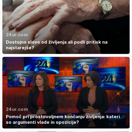
24ur.com
Dostojno slovo od življenja ali podli pritisk na
najstarejše?
24ur.com
Pomoč pri prostovoljnem končanju življenja: kateri
so argumenti vlade in opozicije?