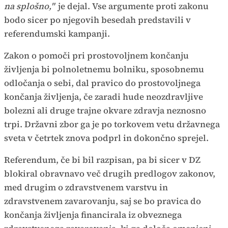
na splošno,"
je dejal. Vse argumente proti zakonu
bodo sicer po njegovih besedah predstavili v
referendumski kampanji.
Zakon o pomoči pri prostovoljnem končanju
življenja bi polnoletnemu bolniku, sposobnemu
odločanja o sebi, dal pravico do prostovoljnega
končanja življenja, če zaradi hude neozdravljive
bolezni ali druge trajne okvare zdravja neznosno
trpi. Državni zbor ga je po torkovem vetu državnega
sveta v četrtek znova podprl in dokončno sprejel.
Referendum, če bi bil razpisan, pa bi sicer v DZ
blokiral obravnavo več drugih predlogov zakonov,
med drugim o zdravstvenem varstvu in
zdravstvenem zavarovanju, saj se bo pravica do
končanja življenja financirala iz obveznega