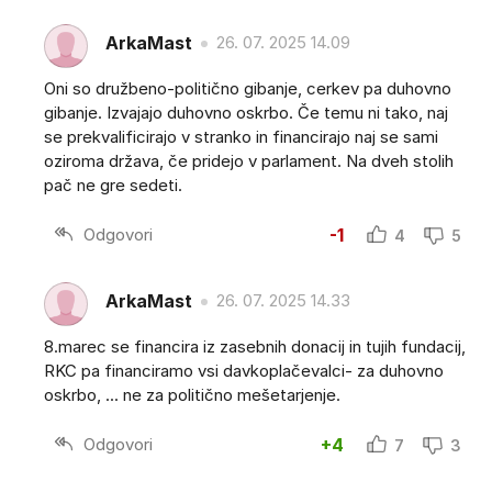
ArkaMast
26. 07. 2025 14.09
Oni so družbeno-politično gibanje, cerkev pa duhovno
gibanje. Izvajajo duhovno oskrbo. Če temu ni tako, naj
se prekvalificirajo v stranko in financirajo naj se sami
oziroma država, če pridejo v parlament. Na dveh stolih
pač ne gre sedeti.
Odgovori
-1
4
5
ArkaMast
26. 07. 2025 14.33
8.marec se financira iz zasebnih donacij in tujih fundacij,
RKC pa financiramo vsi davkoplačevalci- za duhovno
oskrbo, ... ne za politično mešetarjenje.
Odgovori
+4
7
3