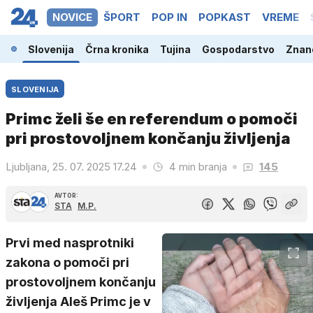
NOVICE
ŠPORT
POP IN
POPKAST
VREME
Slovenija
Črna kronika
Tujina
Gospodarstvo
Znano
SLOVENIJA
Primc želi še en referendum o pomoči
pri prostovoljnem končanju življenja
Ljubljana, 25. 07. 2025 17.24
4 min branja
145
AVTOR:
STA
M.P.
Prvi med nasprotniki
zakona o pomoči pri
prostovoljnem končanju
življenja Aleš Primc je v