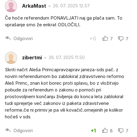
ArkaMast
26. 07. 2025 12.57
Če hoče referendum PONAVLJATI naj ga plača sam. To
vprašanje smo že enkrat ODLOČILI.
Odgovori
+0
7
7
zibertmi
26. 07. 2025 11.50
Skriti načrt Aleša Primcapravzaprav janeza-sds pač. z
novim referendumom bo zablokiral zdravstveno reformo
Aleš Primc, znan kot borec proti splavu, bo z vložitvijo
pobude za referendum o zakonu o pomoči pri
prostovoljnem končanju življenja do konca leta zablokiral
tudi sprejetje več zakonov iz paketa zdravstvene
reforme.če ni primiv je pa vili kovačič.omejenih je kolikor
hočeš v sds
Odgovori
+1
8
7