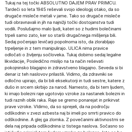
Tukaj na tej točki ABSOLUTNO DAJEM PRAV PRIMCU.
Tardeči so leta 1945 reševali svojo ideologij otako, da so
drugače misleče metali v jame. Tako so drugače misleče
tudi obravnavali in jih na najnižji točki dostojanstva tudi
vodili. Poslušajmo malo ljudi, kateri so z hudimi bolečinami
trpeli samo zato, ker so starši drugačnega mišljenja bili.
Sedaj počenjajo levičarji popolnoma isto, da zlorabljajo
trpeljenje in z tem manipulirajo. ULICA nima pravice
odločati o življenju sočloveka. Tukaj dobimo sedaj legalne
likvidacije, Posledično mislijo na ta način reševati
pokojninsko blagajno in zdravstveno blagajno. Seveda si bi
denar iz teh naslovov prilastili. Vidimo, da zdravniki se
odločno upirajo, da bi bili eksekutorji in tudi sestre, katere z
dušo in srcem skrbijo za narod. Namesto, da bi tem ljudem,
ki imajo bolezni raje ugotovijo vzroke za nastanek bolezni in
tudi raznih oblik raka. Raje se gremo ponarejat in prikirvat
prave vzroke. VIdimo, da so sprejeli, da na področju
odškodnin v zvezi azbesta naj bi imeli po smrti pravico do
odškodnine. A glej ga zlomka. Z povečanimi aktivnostmi se
dela naj pripada odškodnina iz tistega naslova. Sočasno so