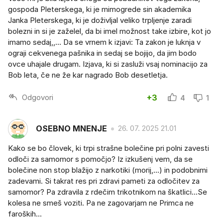
gospoda Pleterskega, ki je mimogrede sin akademika
Janka Pleterskega, ki je doživljal veliko trpljenje zaradi
bolezni in si je zaželel, da bi imel možnost take izbire, kot jo
imamo sedaj,,... Da se vrnem k izjavi: Ta zakon je luknja v
ograji cekvenega pašnika in sedaj se bojijo, da jim bodo
ovce uhajale drugam. Izjava, ki si zasluži vsaj nominacijo za
Bob leta, če ne že kar nagrado Bob desetletja.
Odgovori
+3
4
1
OSEBNO MNENJE
26. 07. 2025 21.01
Kako se bo človek, ki trpi strašne bolečine pri polni zavesti
odloči za samomor s pomočjo? Iz izkušenj vem, da se
bolečine non stop blažijo z narkotiki (morij,...) in podobnimi
zadevami. Si takrat res pri zdravi pameti za odločitev za
samomor? Pa zdravila z rdečim trikotnikom na škatlici...Se
kolesa ne smeš voziti. Pa ne zagovarjam ne Primca ne
faroških...