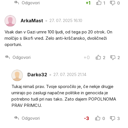
Odgovori
+1
1
0
ArkaMast
27. 07. 2025 16.10
Vsak dan v Gazi umre 100 ljudi, od tega po 20 otrok. On
molčijo s škofi vred. Zelo anti-krščansko, dvoličneži
oportuni.
Odgovori
+0
2
2
Darko32
27. 07. 2025 21.14
Tukaj nimaš prav. Tvoje sporočilo je, če nekje drugje
umirajo po zaslugi napačne politike in genocida je
potrebno tudi pri nas tako. Zato dajem POPOLNOMA
PRAV PRIMCU.
Odgovori
-3
0
3