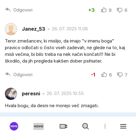
Odgovori
+3
9
6
Janez_53
26. 07. 2025 11.08
Teror zmešancev, ki mislijo, da imajo "v imenu boga"
pravico odločati o čisto vseh zadevah, ne glede na to, kaj
misli večina, bi bilo treba na nek način končati!!! Ne bi
škodilo, da jih pregleda kakšen dober psihiater.
Odgovori
-1
6
7
peresni
26. 07. 2025 10.55
Hvala bogu, da desni ne morejo več zmagati.
Odgovori
-6
4
10