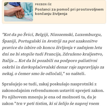
PREBERI ŠE
Poslanci za pomoč pri prostovoljnem
končanju življenja
"Kot da po Švici, Belgiji, Nizozemski, Luxemburgu,
Španiji, Portugalski in Avstriji na pot uzakonitve
pravice do izbire ob koncu življenja v zadnjem letu
dni ne bi stopile tudi Francija, Združeno kraljestvo,
Italija ... Kot da bi pozabili na podporo paliativni
oskrbi in davkoplačevalski denar raje zapravljajo za
nekaj, o čemer smo že odločali,"
so našteli.
Sprašujejo se tudi, zakaj poskušajo nasprotniki z
zakonodajnim refrendumom ustaviti sprejeti zakon.
Po njihovem mnenju je ena od možnosti ta, da je
zakon "
trn v peti tistim, ki si želijo še naprej vsem