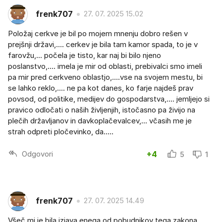
frenk707
27. 07. 2025 15.02
Položaj cerkve je bil po mojem mnenju dobro rešen v
prejšnji državi,.... cerkev je bila tam kamor spada, to je v
farovžu,... počela je tisto, kar naj bi bilo njeno
poslanstvo,.... imela je mir od oblasti, prebivalci smo imeli
pa mir pred cerkveno oblastjo,....vse na svojem mestu, bi
se lahko reklo,.... ne pa kot danes, ko farje najdeš prav
povsod, od politike, medijev do gospodarstva,.... jemljejo si
pravico odločati o naših življenjih, istočasno pa živijo na
plečih državljanov in davkoplačevalcev,... včasih me je
strah odpreti pločevinko, da.....
Odgovori
+4
5
1
frenk707
27. 07. 2025 14.49
Všeč mi je bila izjava enega od pobudnikov tega zakona,