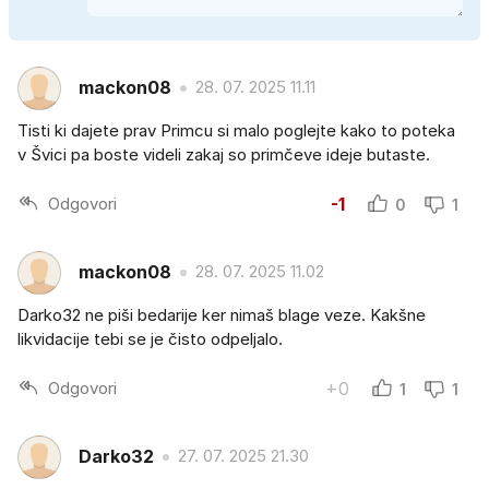
mackon08
28. 07. 2025 11.11
Tisti ki dajete prav Primcu si malo poglejte kako to poteka
v Švici pa boste videli zakaj so primčeve ideje butaste.
Odgovori
-1
0
1
mackon08
28. 07. 2025 11.02
Darko32 ne piši bedarije ker nimaš blage veze. Kakšne
likvidacije tebi se je čisto odpeljalo.
Odgovori
+0
1
1
Darko32
27. 07. 2025 21.30