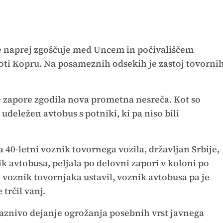
še naprej zgoščuje med Uncem in počivališčem
i Kopru. Na posameznih odsekih je zastoj tovorni
 zapore zgodila nova prometna nesreča. Kot so
i udeležen avtobus s potniki, ki pa niso bili
ta 40-letni voznik tovornega vozila, državljan Srbije,
ik avtobusa, peljala po delovni zapori v koloni po
 voznik tovornjaka ustavil, voznik avtobusa pa je
 trčil vanj.
kaznivo dejanje ogrožanja posebnih vrst javnega