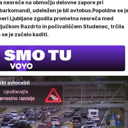
a nesreče na območju delovne zapore pri
barkomandi, udeležen je bil avtobus.Popoldne se j
meri Ljubljane zgodila prometna nesreča med
ljučkom Razdrto in počivališčem Studenec, trčila
 se je začelo kaditi.
ki avtocesti