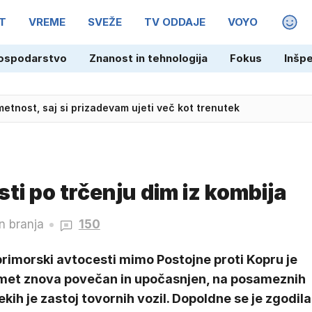
T
VREME
SVEŽE
TV ODDAJE
VOYO
MAGA
ospodarstvo
Znanost in tehnologija
Fokus
Inšp
ehu: V Sloveniji smo lahko zelo ponosni
metnost, saj si prizadevam ujeti več kot trenutek
ti po trčenju dim iz kombija
n branja
150
rimorski avtocesti mimo Postojne proti Kopru je
met znova povečan in upočasnjen, na posameznih
kih je zastoj tovornih vozil. Dopoldne se je zgodila