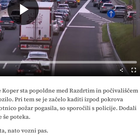
Predvajaj
Cel
nač
ve Koper sta popoldne med Razdrtim in počivališčem
zilo. Pri tem se je začelo kaditi izpod pokrova
tnico požar pogasila, so sporočili s policije. Dodali
e še poteka.
ta, nato vozni pas.