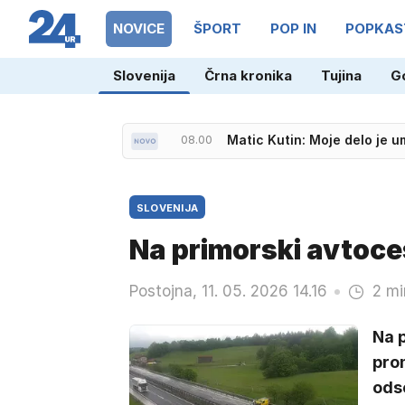
NOVICE
ŠPORT
POP IN
POPKAS
Slovenija
Črna kronika
Tujina
G
07.25
Šibila po zgodovinskem usp
08.00
Matic Kutin: Moje delo je u
SLOVENIJA
Na primorski avtoces
Postojna, 11. 05. 2026 14.16
2 mi
Na p
pro
odse