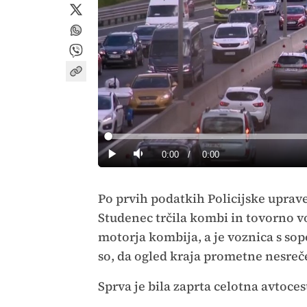
Loaded
:
0%
Current
0:00
/
Duration
0:00
Predvajaj
Tiho
Time
Po prvih podatkih Policijske upra
Studenec trčila kombi in tovorno vo
motorja kombija, a je voznica s sopo
so, da ogled kraja prometne nesreč
Sprva je bila zaprta celotna avtoces