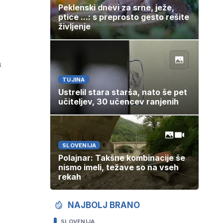
Peklenski dnevi za srne, ježe,
ptice ...: s preprosto gesto rešite
življenje
h
TUJINA
Ustrelil stara starša, nato še pet
učiteljev, 30 učencev ranjenih
SLOVENIJA
Polajnar: Takšne kombinacije še
nismo imeli, težave so na vseh
rekah
NAJBOLJ BRANO
SLOVENIJA