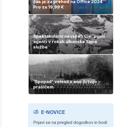
čas je za prehod na Office 2024
Pro za 19,99 €
Spektakularni neuspeh Cie: pijani
agenti v rokah albanske tajne
službe
'Spopad' velesil z eno žrtvijo –
prašičem
E-NOVICE
Prijavi se na pregled dogodkov in bodi