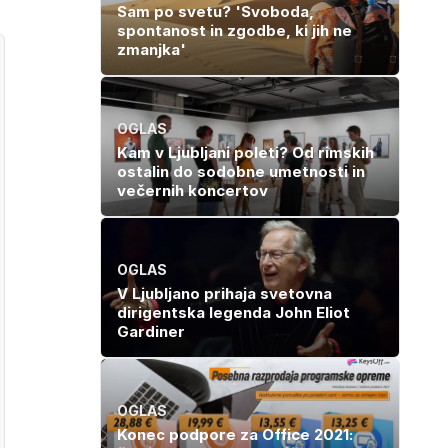
Sam po svetu? 'Svoboda,
spontanost in zgodbe, ki jih ne
zmanjka'
OGLAS
Kam v Ljubljani poleti? Od rimskih
ostalin do sodobne umetnosti in
večernih koncertov
OGLAS
V Ljubljano prihaja svetovna
dirigentska legenda John Eliot
Gardiner
OGLAS
Konec podpore za Office 2021: