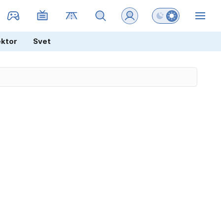
Preklopi barvni na
ZIN
ektor
Svet