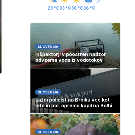
23 °C
33 °C
36 °C
36 °C
SLOVENIJA
Inšpektorji v poostren nadzor
odvzema vode iz vodotokov
ozaslonski
in
SLOVENIJA
Lažni policist na Brniku več kot
leto in pol, opremo kupil na Bolhi
SLOVENIJA