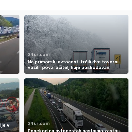
24ur.com
i
Na primorski avtocesti trčili dve tovorni
vozili, povzročitelj huje poškodovan
24ur.com
dje v
Ponekod na avtocestah nastajajo zastoji