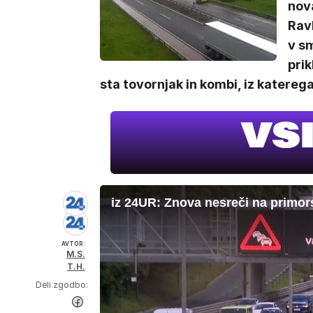
nov
Rav
v s
prik
sta tovornjak in kombi, iz katerega
iz 24UR: Znova nesreči na primors
AVTOR:
M.S.
T.H.
Deli zgodbo: