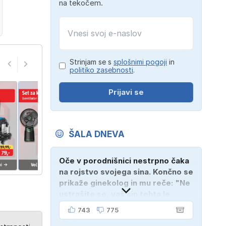
na tekočem.
Strinjam se s
splošnimi pogoji
in
politiko zasebnosti
.
Prijavi se
ŠALA DNEVA
Oče v porodnišnici nestrpno čaka
na rojstvo svojega sina. Končno se
prikaže ginekolog in mu reče: "Ne
ustrašite se, vaš sin tehta le
dober kilogram!" "Nič čudnega,
743
775
gospod doktor, saj se z ženo