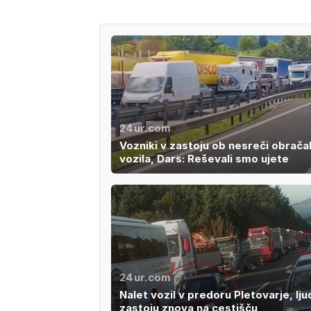
24ur.com
Vozniki v zastoju ob nesreči obračal
vozila, Dars: Reševali smo ujete
24ur.com
Nalet vozil v predoru Pletovarje, lju
zastoju znova na cestišču