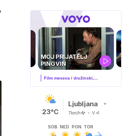
e
UEFA
SUPERPOKAL
V živo na VOYO: sreda ob 20.30
Ljubljana
23°C
7km/h
V
SOB
NED
PON
TOR