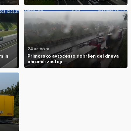
24ur.com
m in
Primorsko avtocesto dobršen del dneva
ohromili zastoji