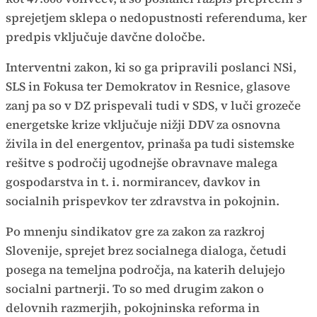
sprejetjem sklepa o nedopustnosti referenduma, ker
predpis vključuje davčne določbe.
Interventni zakon, ki so ga pripravili poslanci NSi,
SLS in Fokusa ter Demokratov in Resnice, glasove
zanj pa so v DZ prispevali tudi v SDS, v luči grozeče
energetske krize vključuje nižji DDV za osnovna
živila in del energentov, prinaša pa tudi sistemske
rešitve s področij ugodnejše obravnave malega
gospodarstva in t. i. normirancev, davkov in
socialnih prispevkov ter zdravstva in pokojnin.
Po mnenju sindikatov gre za zakon za razkroj
Slovenije, sprejet brez socialnega dialoga, četudi
posega na temeljna področja, na katerih delujejo
socialni partnerji. To so med drugim zakon o
delovnih razmerjih, pokojninska reforma in