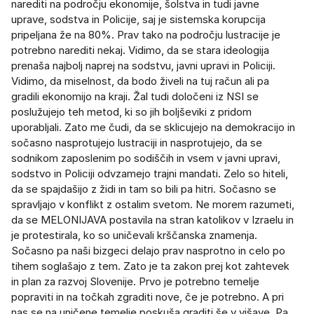
narediti na področju ekonomije, šolstva in tudi javne
uprave, sodstva in Policije, saj je sistemska korupcija
pripeljana že na 80%. Prav tako na področju lustracije je
potrebno narediti nekaj. Vidimo, da se stara ideologija
prenaša najbolj naprej na sodstvu, javni upravi in Policiji.
Vidimo, da miselnost, da bodo živeli na tuj račun ali pa
gradili ekonomijo na kraji. Žal tudi določeni iz NSI se
poslužujejo teh metod, ki so jih boljševiki z pridom
uporabljali. Zato me čudi, da se sklicujejo na demokracijo in
sočasno nasprotujejo lustraciji in nasprotujejo, da se
sodnikom zaposlenim po sodiščih in vsem v javni upravi,
sodstvo in Policiji odvzamejo trajni mandati. Zelo so hiteli,
da se spajdašijo z židi in tam so bili pa hitri. Sočasno se
spravljajo v konflikt z ostalim svetom. Ne morem razumeti,
da se MELONIJAVA postavila na stran katolikov v Izraelu in
je protestirala, ko so uničevali krščanska znamenja.
Sočasno pa naši bizgeci delajo prav nasprotno in celo po
tihem soglašajo z tem. Zato je ta zakon prej kot zahtevek
in plan za razvoj Slovenije. Prvo je potrebno temelje
popraviti in na točkah zgraditi nove, če je potrebno. A pri
nas se na uničene temelje poskuša graditi še v višave. Pa