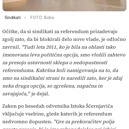
Sindikati
FOTO: Bobo
Očitke, da si sindikati za referendum prizadevajo
zgolj zato, da bi blokirali delo nove vlade, je odločno
zavrnil.
"Tudi leta 2011, ko je bila na oblasti tako
imenovana leva politična opcija, smo vložili zahtevo
za presojo ustavnosti sklepa o nedopustnosti
referenduma. Kakršna koli namigovanja na to, da
smo na sindikalni strani to naredili zato, ker je zdaj
neka druga opcija, so zgrešena, napačna in
zavajajoča,"
je dejal.
Zakon po besedah odvetnika Iztoka Ščernjaviča
vključuje vsebine, glede katerih je referendum
nedvomno dopusten.
"Gre za prekoračitev polja