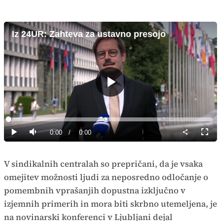
Iz 24UR: Zahteva za ustavno presojo
Predvajaj
Loaded
:
0%
Current
0:00
/
Duration
0:00
Predvajaj
Tiho
Celoz
način
Time
V sindikalnih centralah so prepričani, da je vsaka
omejitev možnosti ljudi za neposredno odločanje o
pomembnih vprašanjih dopustna izključno v
izjemnih primerih in mora biti skrbno utemeljena, je
na novinarski konferenci v Ljubljani dejal