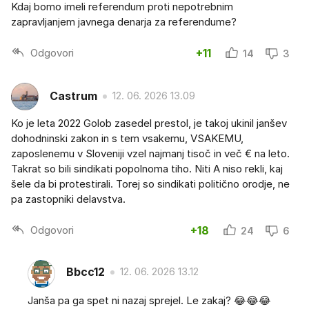
Kdaj bomo imeli referendum proti nepotrebnim
zapravljanjem javnega denarja za referendume?
Odgovori
+11
14
3
Castrum
12. 06. 2026 13.09
Ko je leta 2022 Golob zasedel prestol, je takoj ukinil janšev
dohodninski zakon in s tem vsakemu, VSAKEMU,
zaposlenemu v Sloveniji vzel najmanj tisoč in več € na leto.
Takrat so bili sindikati popolnoma tiho. Niti A niso rekli, kaj
šele da bi protestirali. Torej so sindikati politično orodje, ne
pa zastopniki delavstva.
Odgovori
+18
24
6
Bbcc12
12. 06. 2026 13.12
Janša pa ga spet ni nazaj sprejel. Le zakaj? 😂😂😂