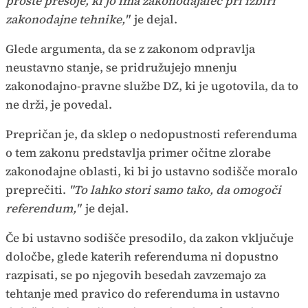
proste presoje, ki jo ima zakonodajalec pri izbiri
zakonodajne tehnike,"
je dejal.
Glede argumenta, da se z zakonom odpravlja
neustavno stanje, se pridružujejo mnenju
zakonodajno-pravne službe DZ, ki je ugotovila, da to
ne drži, je povedal.
Prepričan je, da sklep o nedopustnosti referenduma
o tem zakonu predstavlja primer očitne zlorabe
zakonodajne oblasti, ki bi jo ustavno sodišče moralo
preprečiti.
"To lahko stori samo tako, da omogoči
referendum,"
je dejal.
Če bi ustavno sodišče presodilo, da zakon vključuje
določbe, glede katerih referenduma ni dopustno
razpisati, se po njegovih besedah zavzemajo za
tehtanje med pravico do referenduma in ustavno