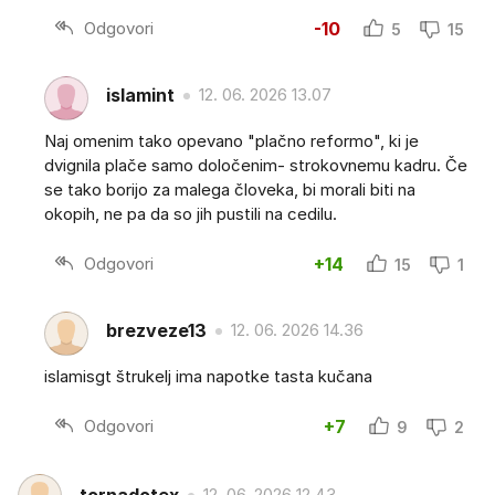
Odgovori
-10
5
15
islamint
12. 06. 2026 13.07
Naj omenim tako opevano "plačno reformo", ki je
dvignila plače samo določenim- strokovnemu kadru. Če
se tako borijo za malega človeka, bi morali biti na
okopih, ne pa da so jih pustili na cedilu.
Odgovori
+14
15
1
brezveze13
12. 06. 2026 14.36
islamisgt štrukelj ima napotke tasta kučana
Odgovori
+7
9
2
12. 06. 2026 12.43