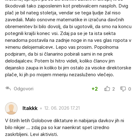
škodovali tako zaposlenim kot prebivalcem nasploh. Dvig
plač je bil nateg stoletja, vendar se tega ljudje žal niso
zavedali. Malo osnovne matematike in izračuna davčnih
obremenitev bi bilo dovolj, da bi ugotovili, da smo na koncu
potegnili krajši konec vsi. Zdaj pa se je ta ista sekta
nenadoma postavila na zadnje noge in na ves glas ropota v
»imenu delojemalcev«. Lepo vas prosim. Popolnoma
podpiram, da bi si članarino pobirali sami in ne prek
delodajalcev. Potem bi hitro videli, koliko članov jim
dejansko zaupa in koliko bi jim ostalo za visoke direktorske
plače, ki jih po mojem mnenju nezasluženo vlečejo.
Odgovori
+2
2
0
Itakkk
12. 06. 2026 17.21
V štirih letih Golobove diktature in nabijanja davkov jih ni
bilo nikjer ... zdaj pa so kar naenkrat spet izredno
zaskrbljeni. Levi aktivisti.