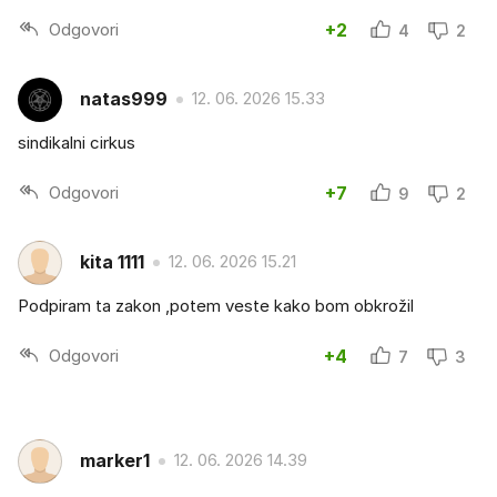
Odgovori
+2
4
2
natas999
12. 06. 2026 15.33
sindikalni cirkus
Odgovori
+7
9
2
kita 1111
12. 06. 2026 15.21
Podpiram ta zakon ,potem veste kako bom obkrožil
Odgovori
+4
7
3
marker1
12. 06. 2026 14.39