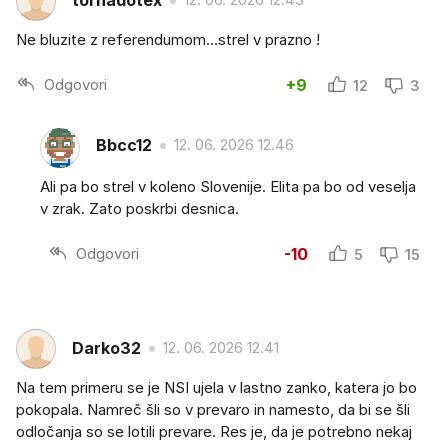
tornadotex
Ne bluzite z referendumom...strel v prazno !
Odgovori
+9
12
3
Bbcc12
12. 06. 2026 12.46
Ali pa bo strel v koleno Slovenije. Elita pa bo od veselja
v zrak. Zato poskrbi desnica.
Odgovori
-10
5
15
Darko32
12. 06. 2026 12.41
Na tem primeru se je NSI ujela v lastno zanko, katera jo bo
pokopala. Namreč šli so v prevaro in namesto, da bi se šli
odločanja so se lotili prevare. Res je, da je potrebno nekaj