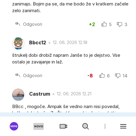
zanimajo. Bojim pa se, da me bodo že v kratkem začele
zelo zanimati.
Odgovori
+2
5
3
Bbcc12
12. 06. 2026 12.18
štrukelj dobi drobiž napram Janše to je dejstvo. Vse
ostalo je zavajanje in laž.
Odgovori
-8
6
14
Castrum
12. 06. 2026 12.21
BBcc , mogoče. Ampak še vedno nam nisi povedal,
koliko dobi Janša. Za Štruklja so objavljeni podatki
koliko prejme. PV ima po zakonu bruto plačo cca 7.600
€. Kje potem Janša prejme še tisto razliko do milijarde?