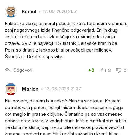
Kumul
12. 06. 2026 21.51
Enkrat za vselej bi moral pobudnik za referendum v primeru
zanj negativnega izida finančno odgovarjati. Eni in drugi
institut referenduma izkoriščajo za oviranje delovanja
države. SVIZ je največji 11% lastnik Delavske hranilnice.
Polni so dnarja z lahkoto bi si privoščoli par miljonov.
Škodljivci. Delat se spravite.
Odgovori
+2
2
0
Marlen
12. 06. 2026 21.37
Naj povem, da sem bila nekoč članica sindikata. Ko sem
potrebovala pomoč, od njih nisem dobila ničesar drugega
kot meglo in prazne obljube. Članarino pa so vsak mesec
pobirali brez težav. V zadnjih štirih letih o sindikalistih ni bilo
ne duha ne sluha, čeprav so bile delavske pravice večkrat
kratene, sprejeti pa so bili številni zakoni in ukrepi, ki so