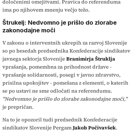
določenimi omejitvami. Pravica do referenduma
ima po njihovem mnenju večjo težo.
Štrukelj: Nedvomno je prišlo do zlorabe
zakonodajne moči
V zakonu o interventnih ukrepih za razvoj Slovenije
so po besedah predsednika Konfederacije sindikatov
javnega sektorja Slovenije
Branimirja Štruklja
vprašanja, pomembna za prihodnost države -
vprašanje solidarnosti, posegi v javno zdravstvo,
prisilna upokojitev - pomešana z elementi, o katerih
se po ustavi ne sme odločati na referendumu.
"Nedvomno je prišlo do zlorabe zakonodajne moči,"
je prepričan.
Na to je opozoril tudi predsednik Konfederacije
sindikatov Slovenije Pergam
Jakob Počivavšek
.