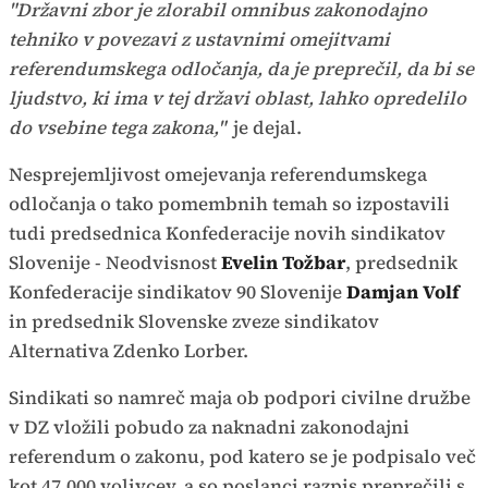
"Državni zbor je zlorabil omnibus zakonodajno
tehniko v povezavi z ustavnimi omejitvami
referendumskega odločanja, da je preprečil, da bi se
ljudstvo, ki ima v tej državi oblast, lahko opredelilo
do vsebine tega zakona,"
je dejal.
Nesprejemljivost omejevanja referendumskega
odločanja o tako pomembnih temah so izpostavili
tudi predsednica Konfederacije novih sindikatov
Slovenije - Neodvisnost
Evelin Tožbar
, predsednik
Konfederacije sindikatov 90 Slovenije
Damjan Volf
in predsednik Slovenske zveze sindikatov
Alternativa Zdenko Lorber.
Sindikati so namreč maja ob podpori civilne družbe
v DZ vložili pobudo za naknadni zakonodajni
referendum o zakonu, pod katero se je podpisalo več
kot 47.000 volivcev, a so poslanci razpis preprečili s