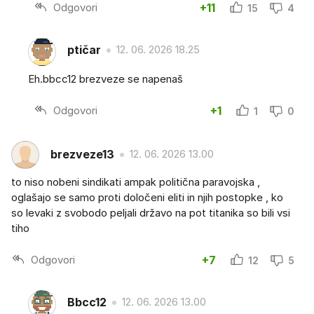
Odgovori
+11
15
4
ptičar
12. 06. 2026 18.25
Eh.bbcc12 brezveze se napenaš
Odgovori
+1
1
0
brezveze13
12. 06. 2026 13.00
to niso nobeni sindikati ampak politična paravojska ,
oglašajo se samo proti določeni eliti in njih postopke , ko
so levaki z svobodo peljali državo na pot titanika so bili vsi
tiho
Odgovori
+7
12
5
Bbcc12
12. 06. 2026 13.00