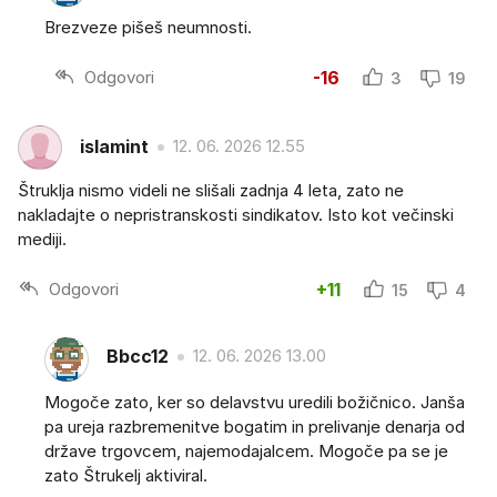
Brezveze pišeš neumnosti.
Odgovori
-16
3
19
islamint
12. 06. 2026 12.55
Štruklja nismo videli ne slišali zadnja 4 leta, zato ne
nakladajte o nepristranskosti sindikatov. Isto kot večinski
mediji.
Odgovori
+11
15
4
Bbcc12
12. 06. 2026 13.00
Mogoče zato, ker so delavstvu uredili božičnico. Janša
pa ureja razbremenitve bogatim in prelivanje denarja od
države trgovcem, najemodajalcem. Mogoče pa se je
zato Štrukelj aktiviral.