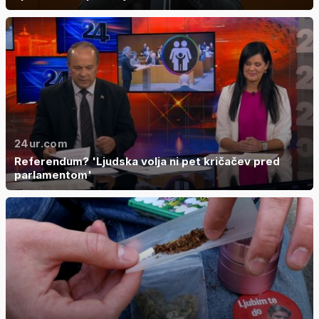
24ur.com
Referendum? 'Ljudska volja ni pet kričačev pred
parlamentom'