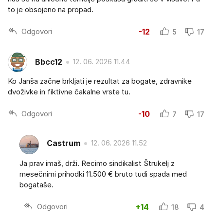
to je obsojeno na propad.
Odgovori
-12
5
17
Bbcc12
12. 06. 2026 11.44
Ko Janša začne brkljati je rezultat za bogate, zdravnike
dvoživke in fiktivne čakalne vrste tu.
Odgovori
-10
7
17
Castrum
12. 06. 2026 11.52
Ja prav imaš, drži. Recimo sindikalist Štrukelj z
mesečnimi prihodki 11.500 € bruto tudi spada med
bogataše.
Odgovori
+14
18
4