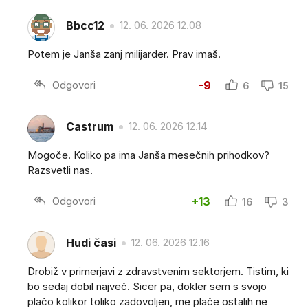
Bbcc12
12. 06. 2026 12.08
Potem je Janša zanj milijarder. Prav imaš.
Odgovori
-9
6
15
Castrum
12. 06. 2026 12.14
Mogoče. Koliko pa ima Janša mesečnih prihodkov?
Razsvetli nas.
Odgovori
+13
16
3
Hudi časi
12. 06. 2026 12.16
Drobiž v primerjavi z zdravstvenim sektorjem. Tistim, ki
bo sedaj dobil največ. Sicer pa, dokler sem s svojo
plačo kolikor toliko zadovoljen, me plače ostalih ne