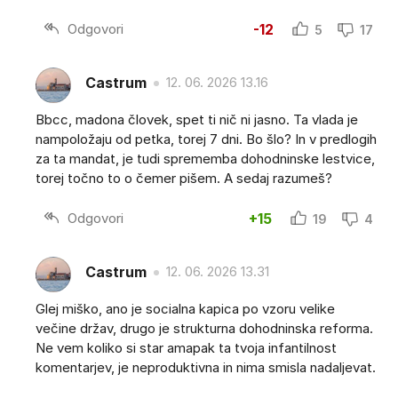
Odgovori
-12
5
17
Castrum
12. 06. 2026 13.16
Bbcc, madona človek, spet ti nič ni jasno. Ta vlada je
nampoložaju od petka, torej 7 dni. Bo šlo? In v predlogih
za ta mandat, je tudi sprememba dohodninske lestvice,
torej točno to o čemer pišem. A sedaj razumeš?
Odgovori
+15
19
4
Castrum
12. 06. 2026 13.31
Glej miško, ano je socialna kapica po vzoru velike
večine držav, drugo je strukturna dohodninska reforma.
Ne vem koliko si star amapak ta tvoja infantilnost
komentarjev, je neproduktivna in nima smisla nadaljevat.