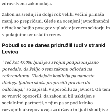
zdravstvena zakonodaja.
Zakon na srednji in dolgi rok veliki večini prinaša
manj, so prepričani. Glede na ocenjeni javnofinančni
učinek se bojijo posegov v plače v javnem sektorju in
v pokojnine ter ostalih rezov.
Pobudi so se danes pridružili tudi v stranki
Levica
"Več kot 47.000 ljudi je s svojim podpisom jasno
povedalo, da želijo o tem zakonu odločati na
referendumu. Vladajoča koalicija pa namesto
dialoga ljudem skuša preprečiti pravico do
odločanja,"
so zapisali v sporočilu za javnost. Ob tem
so vnovič opozorili, da zakon ni bil usklajen s
socialnimi partnerji, z njim pa se pod krinko
razvojnih ukrepov uvaja za državo in ljudi škodljive