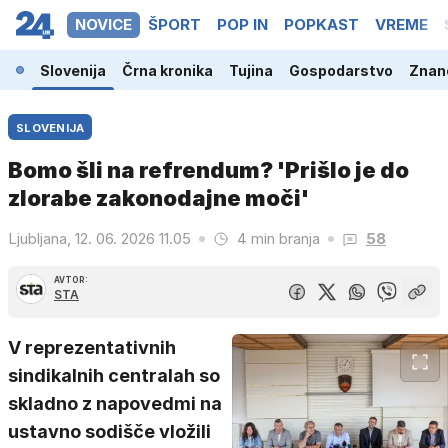
NOVICE
ŠPORT
POP IN
POPKAST
VREME
Slovenija
Črna kronika
Tujina
Gospodarstvo
Znano
SLOVENIJA
Bomo šli na refrendum? 'Prišlo je do
zlorabe zakonodajne moči'
Ljubljana, 12. 06. 2026 11.05
4 min branja
58
AVTOR:
STA
V reprezentativnih
sindikalnih centralah so
skladno z napovedmi na
ustavno sodišče vložili