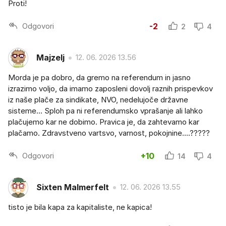
Proti!
Odgovori
-2
2
4
Majzelj
12. 06. 2026 13.56
Morda je pa dobro, da gremo na referendum in jasno
izrazimo voljo, da imamo zaposleni dovolj raznih prispevkov
iz naše plače za sindikate, NVO, nedelujoče državne
sisteme... Sploh pa ni referendumsko vprašanje ali lahko
plačujemo kar ne dobimo. Pravica je, da zahtevamo kar
plačamo. Zdravstveno vartsvo, varnost, pokojnine....?????
Odgovori
+10
14
4
Sixten Malmerfelt
12. 06. 2026 13.55
tisto je bila kapa za kapitaliste, ne kapica!