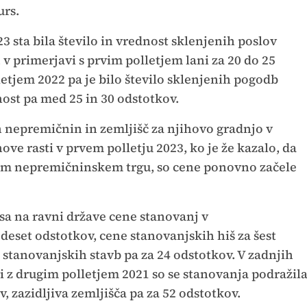
urs.
3 sta bila število in vrednost sklenjenih poslov
 v primerjavi s prvim polletjem lani za 20 do 25
letjem 2022 pa je bilo število sklenjenih pogodb
ost pa med 25 in 30 odstotkov.
h nepremičnin in zemljišč za njihovo gradnjo v
ove rasti v prvem polletju 2023, ko je že kazalo, da
em nepremičninskem trgu, so cene ponovno začele
a na ravni države cene stanovanj v
deset odstotkov, cene stanovanjskih hiš za šest
 stanovanjskih stavb pa za 24 odstotkov. V zadnjih
i z drugim polletjem 2021 so se stanovanja podražil
v, zazidljiva zemljišča pa za 52 odstotkov.