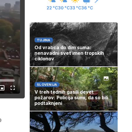
22 °C
30 °C
33 °C
36 °C
TUJINA
Od vrabca do dim suma:
nenavadni svet imen tropskih
ciklonov
SLOVENIJA
Slika
Celozaslonski
V treh tednih gasili devet
v
način
požarov: Policija sumi, da so bili
sliki
podtaknjeni
0