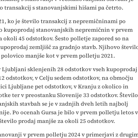
lo transakcij s stanovanjskimi hišami pa četrto.
1, ko je število transakcij z nepremičninami po
vilo kupoprodaj stanovanjskih nepremičnin v prvem
a okoli 45 odstotkov. Šesto polletje zapored so na
kupoprodaj zemljišč za gradnjo stavb. Njihovo števil
j polovico manjše kot v prvem polletju 2021.
 v Ljubljani sklenjenih 28 odstotkov vseh kupoprodaj
 12 odstotkov, v Celju sedem odstotkov, na območju
ici Ljubljane pet odstotkov, v Kranju z okolico in
totke ter v preostanku Slovenije 33 odstotkov. Število
anjskih stavbah se je v zadnjih dveh letih najbolj
je. Po ocenah Gursa je bilo v prvem polletju letos v
število prodaj manjše za okoli 25 odstotkov.
stanovanji v prvem polletju 2024 v primerjavi z drugi