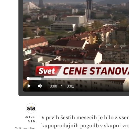
Loaded
:
5.46%
Current
0:00
/
Duration
3:01
Predvajaj
Tiho
Time
V prvih šestih mesecih je bilo z vs
AVTOR:
STA
kupoprodajnih pogodb v skupni vred
Deli zgodbo: