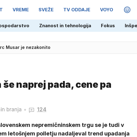
T
VREME
SVEŽE
TV ODDAJE
VOYO
MAGA
ospodarstvo
Znanost in tehnologija
Fokus
Inšp
irc Musar je nezakonito
 še naprej pada, cene pa
in branja
124
slovenskem nepremičninskem trgu se je tudi v
em letošnjem polletju nadaljeval trend upadanja