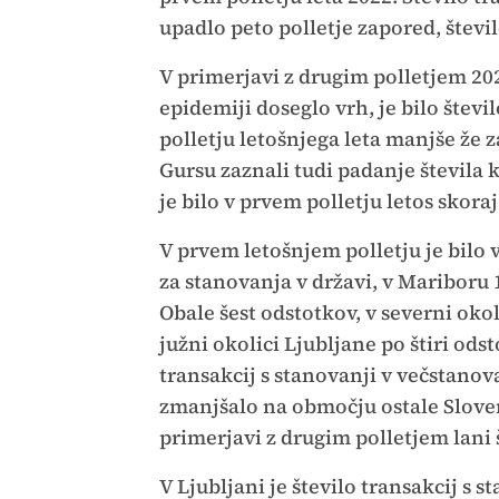
upadlo peto polletje zapored, števi
V primerjavi z drugim polletjem 202
epidemiji doseglo vrh, je bilo šte
polletju letošnjega leta manjše že z
Gursu zaznali tudi padanje števila 
je bilo v prvem polletju letos skora
V prvem letošnjem polletju je bilo
za stanovanja v državi, v Mariboru
Obale šest odstotkov, v severni okol
južni okolici Ljubljane po štiri ods
transakcij s stanovanji v večstanov
zmanjšalo na območju ostale Sloveni
primerjavi z drugim polletjem lani 
V Ljubljani je število transakcij s 