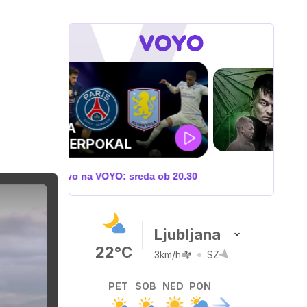
ZUFFA BOXING 10
V živo na VOYO: sobota ob
20.00
Ljubljana
22°C
3km/h
SZ
PET
SOB
NED
PON