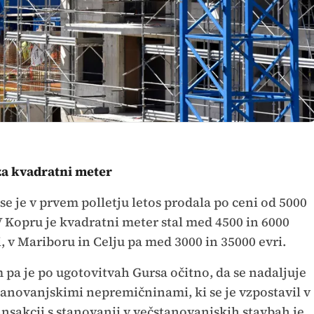
za kvadratni meter
se je v prvem polletju letos prodala po ceni od 5000
V Kopru je kvadratni meter stal med 4500 in 6000
i, v Mariboru in Celju pa med 3000 in 35000 evri.
 pa je po ugotovitvah Gursa očitno, da se nadaljuje
stanovanjskimi nepremičninami, ki se je vzpostavil v
ransakcij s stanovanji v večstanovanjskih stavbah je