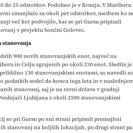
20 do 25 odstotkov. Podobno je v Kranju. V Mariboru
i ravni zmanjšalo za okoli pet odstotkov, medtem ko s
vanji več kot podvojilo, kar so pri Gursu pripisali
novanj v projektu Sončni Golovec.
 stanovanja
 dobrih 900 novih stanovanjskih enot, največ na
iboru in Celju zgrajenih po okoli 230 enot. Sledila je
s približno 130 stanovanjskimi enotami, so navedli n
 po podatkih sodeč do konca tega leta in v naslednje
anih stanovanj, saj je na ravni države v gradnji
rednjači Ljubljana z okoli 2500 stanovanjskimi
ij so pri Gursu po eni strani pripisali premajhni
h stanovanj na boljših lokacijah, po drugi strani pa