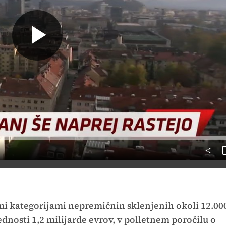
Predvajaj
emi kategorijami nepremičnin sklenjenih okoli 12.00
nosti 1,2 milijarde evrov, v polletnem poročilu o