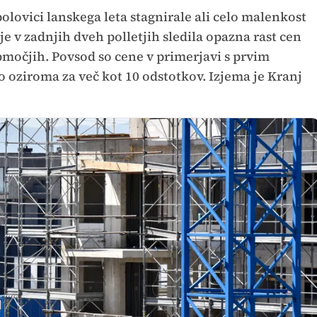
olovici lanskega leta stagnirale ali celo malenkost
je v zadnjih dveh polletjih sledila opazna rast cen
močjih. Povsod so cene v primerjavi s prvim
 oziroma za več kot 10 odstotkov. Izjema je Kranj