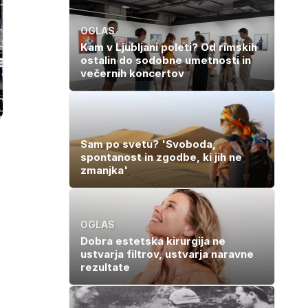
OGLAS
Kam v Ljubljani poleti? Od rimskih
ostalin do sodobne umetnosti in
večernih koncertov
Sam po svetu? 'Svoboda,
spontanost in zgodbe, ki jih ne
zmanjka'
OGLAS
Dobra estetska kirurgija ne
ustvarja filtrov, ustvarja naravne
rezultate