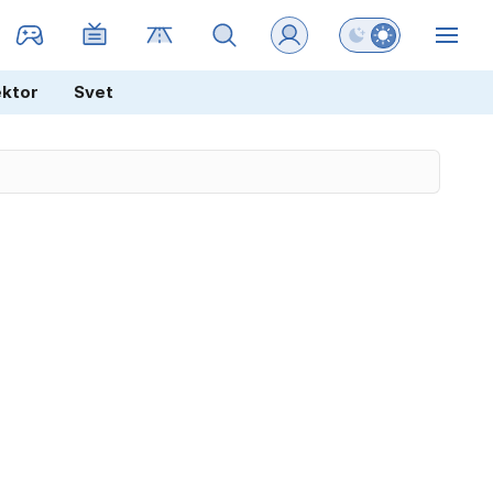
Preklopi barvni na
ZIN
ektor
Svet