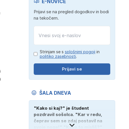
E-NOVICE
Prijavi se na pregled dogodkov in bodi
e
na tekočem.
Strinjam se s
splošnimi pogoji
in
politiko zasebnosti
.
Prijavi se
a
m
ŠALA DNEVA
"Kako si kaj?" je študent
pozdravil sošolca. "Kar v redu,
čeprav sem se zdaj postavil na
svoje noge!" "Kako to misliš?"