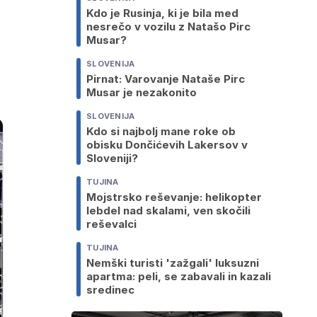
Kdo je Rusinja, ki je bila med
nesrečo v vozilu z Natašo Pirc
Musar?
SLOVENIJA
Pirnat: Varovanje Nataše Pirc
Musar je nezakonito
SLOVENIJA
Kdo si najbolj mane roke ob
obisku Dončićevih Lakersov v
Sloveniji?
TUJINA
Mojstrsko reševanje: helikopter
lebdel nad skalami, ven skočili
reševalci
TUJINA
Nemški turisti 'zažgali' luksuzni
apartma: peli, se zabavali in kazali
sredinec