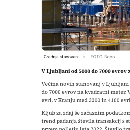
Gradnja stanovanj
FOTO: Bobo
V Ljubljani od 5000 do 7000 evrov 
Večina novih stanovanj v Ljubljani 
do 7000 evrov na kvadratni meter. 
evri, v Kranju med 3200 in 4100 evr
Kljub za zdaj še začasnim podatkom
trend padanja števila transakcij s 
prvem polletju leta 2022. Število t