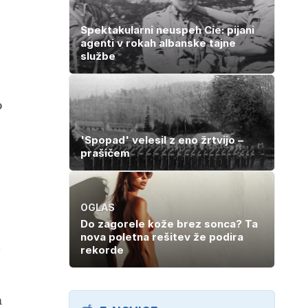
Spektakularni neuspeh Cie: pijani
agenti v rokah albanske tajne
službe
o
'Spopad' velesil z eno žrtvijo –
prašičem
OGLAS
Do zagorele kože brez sonca? Ta
nova poletna rešitev že podira
rekorde
m