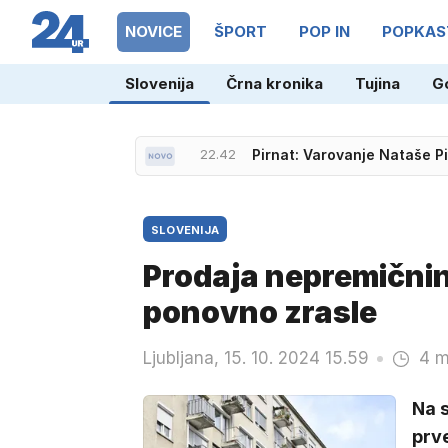
NOVICE
ŠPORT
POP IN
POPKAS
Slovenija
Črna kronika
Tujina
G
22.42
Pirnat: Varovanje Nataše P
SLOVENIJA
Prodaja nepremičnin
ponovno zrasle
Ljubljana, 15. 10. 2024 15.59
4 m
Na 
prv