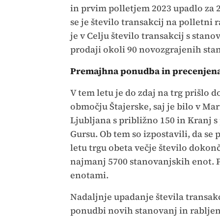
in prvim polletjem 2023 upadlo za 
se je število transakcij na polletn
je v Celju število transakcij s stano
prodaji okoli 90 novozgrajenih sta
Premajhna ponudba in precenjena
V tem letu je do zdaj na trg prišlo
območju Štajerske, saj je bilo v Mar
Ljubljana s približno 150 in Kranj 
Gursu. Ob tem so izpostavili, da se
letu trgu obeta večje število dokonč
najmanj 5700 stanovanjskih enot. P
enotami.
Nadaljnje upadanje števila transakc
ponudbi novih stanovanj in rabljeni