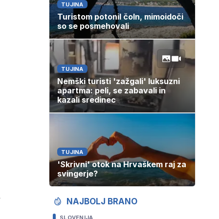
TUJINA
Turistom potonil čoln, mimoidoči
so se posmehovali
TUJINA
Nemški turisti 'zažgali' luksuzni
apartma: peli, se zabavali in
kazali sredinec
TUJINA
'Skrivni' otok na Hrvaškem raj za
svingerje?
a
NAJBOLJ BRANO
SLOVENIJA