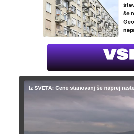
štev
še n
Geo
nepr
Iz SVETA: Cene stanovanj še naprej rast