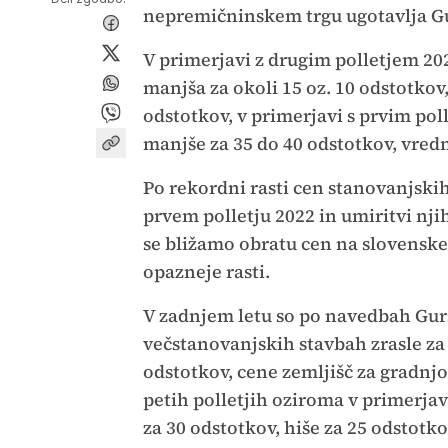
nepremičninskem trgu ugotavlja G
V primerjavi z drugim polletjem 202
manjša za okoli 15 oz. 10 odstotkov,
odstotkov, v primerjavi s prvim pol
manjše za 35 do 40 odstotkov, vredn
Po rekordni rasti cen stanovanjski
prvem polletju 2022 in umiritvi njih
se bližamo obratu cen na slovensk
opazneje rasti.
V zadnjem letu so po navedbah Gurs
večstanovanjskih stavbah zrasle za 
odstotkov, cene zemljišč za gradnjo
petih polletjih oziroma v primerjav
za 30 odstotkov, hiše za 25 odstotko