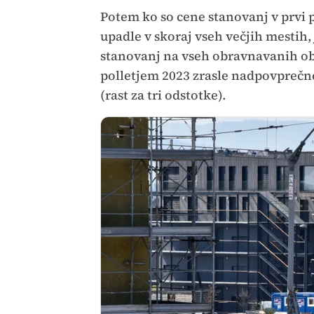
Potem ko so cene stanovanj v prvi p
upadle v skoraj vseh večjih mestih, 
stanovanj na vseh obravnavanih ob
polletjem 2023 zrasle nadpovprečno
(rast za tri odstotke).