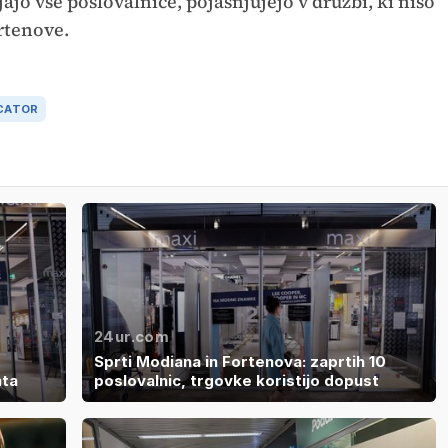
ajo vse poslovalnice, pojasnjujejo v družbi, ki niso
rtenove.
CATOR
24ur.com
Sprti Modiana in Fortenova: zaprtih 10
ata
poslovalnic, trgovke koristijo dopust