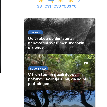
38 °C
31 °C
30 °C
33 °C
TUJINA
Od vrabca do dim suma:
nenavadni svet imen tropskih
ciklonov
SLOVENIJA
ozaslonski
in
V treh tednih gasili devet
požarov: Policija sumi, da so bili
podtaknjeni