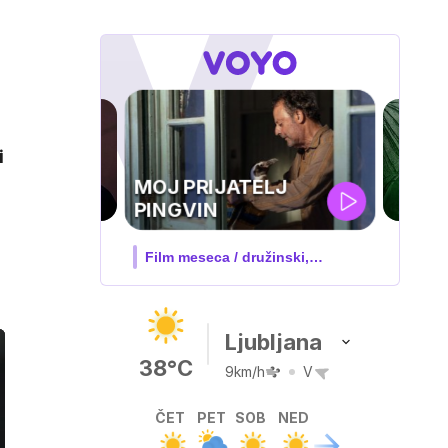
i
ZUFFA BOXING 10
V živo na VOYO: sobota ob
20.00
Ljubljana
38°C
9km/h
V
ČET
PET
SOB
NED