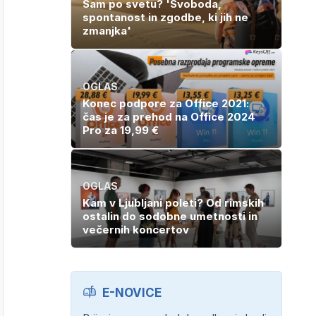
Sam po svetu? 'Svoboda,
spontanost in zgodbe, ki jih ne
zmanjka'
OGLAS
Konec podpore za Office 2021:
čas je za prehod na Office 2024
Pro za 19,99 €
OGLAS
Kam v Ljubljani poleti? Od rimskih
ostalin do sodobne umetnosti in
večernih koncertov
E-NOVICE