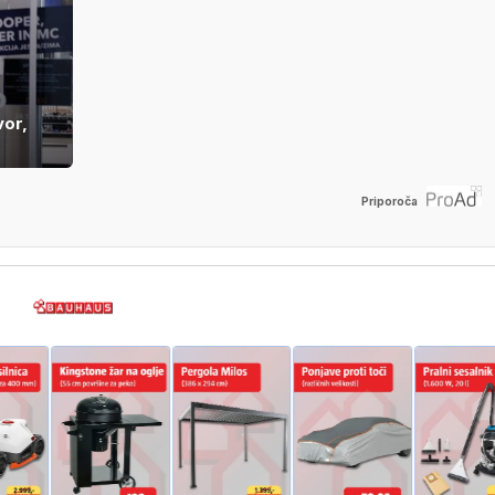
vor,
Priporoča