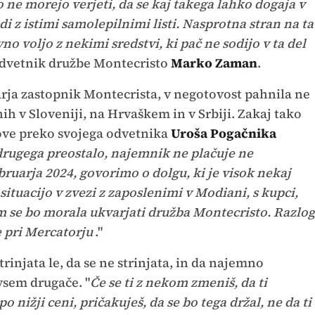
 ne morejo verjeti, da se kaj takega lahko dogaja v
di z istimi samolepilnimi listi. Nasprotna stran na ta
vno voljo z nekimi sredstvi, ki pač ne sodijo v ta del
odvetnik družbe Montecristo
Marko Zaman
.
arja zastopnik Montecrista, v negotovost pahnila ne
ih v Sloveniji, na Hrvaškem in v Srbiji. Zakaj tako
ove preko svojega odvetnika
Uroša Pogačnika
i drugega preostalo, najemnik ne plačuje ne
ruarja 2024, govorimo o dolgu, ki je visok nekaj
ituacijo v zvezi z zaposlenimi v Modiani, s kupci,
im se bo morala ukvarjati družba Montecristo. Razlog
ne pri Mercatorju
."
strinjata le, da se ne strinjata, in da najemno
vsem drugače. "
Če se ti z nekom zmeniš, da ti
ižji ceni, pričakuješ, da se bo tega držal, ne da ti