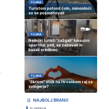
TUJINA
Turistom potonil čoln, mimoidoči
so se posmehovali
TUJINA
Nemški turisti 'zažgali' luksuzni
apartma: peli, se zabavali in
kazali sredinec
TUJINA
'Skrivni' otok na Hrvaškem raj za
svingerje?
NAJBOLJ BRANO
SLOVENIJA