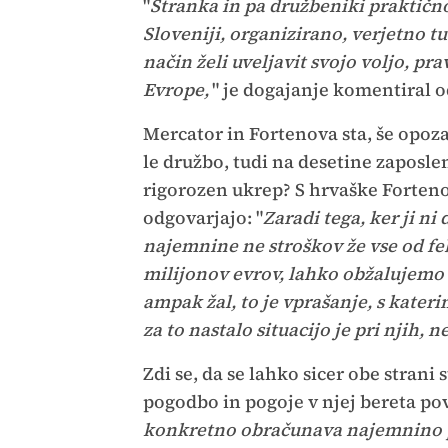
"
Stranka in pa družbeniki praktično
Sloveniji, organizirano, verjetno tu
način želi uveljavit svojo voljo, pra
Evrope,
" je dogajanje komentiral 
Mercator in Fortenova sta, še opoz
le družbo, tudi na desetine zaposlen
rigorozen ukrep? S hrvaške Forten
odgovarjajo: "
Zaradi tega, ker ji n
najemnine ne stroškov že vse od feb
milijonov evrov, lahko obžalujemo s
ampak žal, to je vprašanje, s kater
za to nastalo situacijo je pri njih, 
Zdi se, da se lahko sicer obe strani 
pogodbo in pogoje v njej bereta po
konkretno obračunava najemnino po n