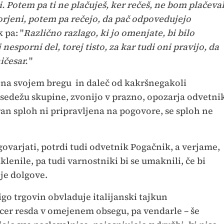
 Potem pa ti ne plačuješ, ker rečeš, ne bom plačeva
rjeni, potem pa rečejo, da pač odpovedujejo
 pa: "
Različno razlago, ki jo omenjate, bi bilo
 nesporni del, torej tisto, za kar tudi oni pravijo, da
ičesar.
"
ka na svojem bregu in daleč od kakršnegakoli
 sedežu skupine, zvonijo v prazno, opozarja odvetni
an sploh ni pripravljena na pogovore, se sploh ne
ovarjati, potrdi tudi odvetnik Pogačnik, a verjame,
klenile, pa tudi varnostniki bi se umaknili, če bi
oje dolgove.
igo trgovin obvladuje italijanski tajkun
icer resda v omejenem obsegu, pa vendarle – še