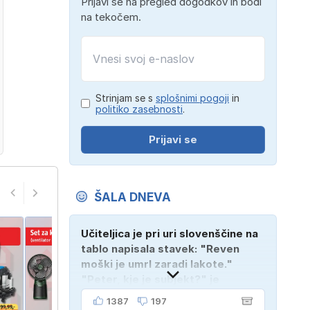
Prijavi se na pregled dogodkov in bodi
na tekočem.
Strinjam se s
splošnimi pogoji
in
politiko zasebnosti
.
Prijavi se
ŠALA DNEVA
Učiteljica je pri uri slovenščine na
tablo napisala stavek: "Reven
moški je umrl zaradi lakote."
"Peter, kje je subjekt?" je
vprašala. "Verjetno na
1387
197
pokopališču!"