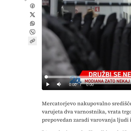
Loaded
:
0%
Current
0:00
/
Duration
0:00
Predvajaj
Tiho
Time
Mercatorjevo nakupovalno središč
varujeta dva varnostnika, vrata trg
prepovedan zaradi varovanja ljudi