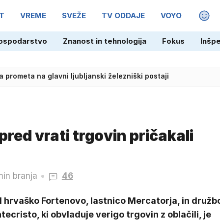
T
VREME
SVEŽE
TV ODDAJE
VOYO
MAGA
ospodarstvo
Znanost in tehnologija
Fokus
Inšp
 prometa na glavni ljubljanski železniški postaji
red vrati trgovin pričakali
min branja
46
 hrvaško Fortenovo, lastnico Mercatorja, in družb
ecristo, ki obvladuje verigo trgovin z oblačili, je