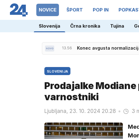
NOVICE
ŠPORT
POP IN
POPKAS
Slovenija
Črna kronika
Tujina
G
13.56
Konec avgusta normalizacija
SLOVENIJA
Prodajalke Modiane p
varnostniki
Ljubljana, 23. 10. 2024 20.28
3 
Med
Mont