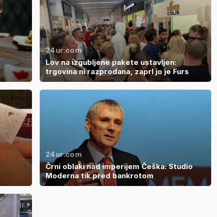
24ur.com
Lov na izgubljene pakete ustavljen:
trgovina ni razprodana, zaprl jo je Furs
24ur.com
Črni oblaki nad imperijem Češka: Studio
Moderna tik pred bankrotom