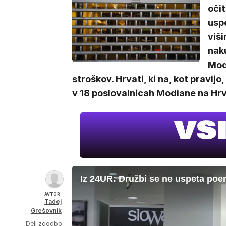
oči
usp
viš
nak
Mod
stroškov. Hrvati, ki na, kot pravijo,
v 18 poslovalnicah Modiane na Hrva
Iz 24UR: Družbi se ne uspeta poen
AVTOR:
Tadej
Grešovnik
Deli zgodbo: