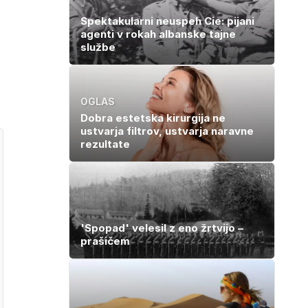
Spektakularni neuspeh Cie: pijani
agenti v rokah albanske tajne
službe
OGLAS
Dobra estetska kirurgija ne
ustvarja filtrov, ustvarja naravne
rezultate
'Spopad' velesil z eno žrtvijo –
prašičem