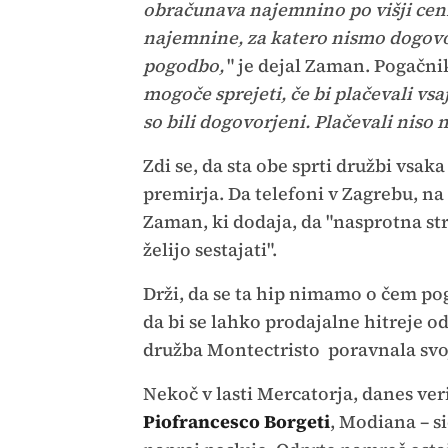
obračunava najemnino po višji ceni.
najemnine, za katero nismo dogovo
pogodbo,
" je dejal Zaman. Pogačnik
mogoče sprejeti, če bi plačevali vsaj
so bili dogovorjeni. Plačevali niso n
Zdi se, da sta obe sprti družbi vsa
premirja. Da telefoni v Zagrebu, na
Zaman, ki dodaja, da "nasprotna str
želijo sestajati".
Drži, da se ta hip nimamo o čem pog
da bi se lahko prodajalne hitreje od
družba Montectristo poravnala sv
Nekoč v lasti Mercatorja, danes ver
Piofrancesco Borgeti
, Modiana – s