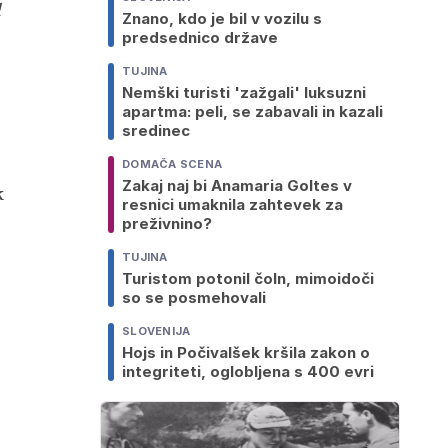
l
Znano, kdo je bil v vozilu s
predsednico države
TUJINA
Nemški turisti 'zažgali' luksuzni
apartma: peli, se zabavali in kazali
sredinec
DOMAČA SCENA
Zakaj naj bi Anamaria Goltes v
k
resnici umaknila zahtevek za
preživnino?
TUJINA
Turistom potonil čoln, mimoidoči
so se posmehovali
SLOVENIJA
Hojs in Počivalšek kršila zakon o
integriteti, oglobljena s 400 evri