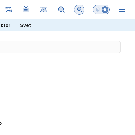
Preklopi barvni na
ZIN
ektor
Svet
o