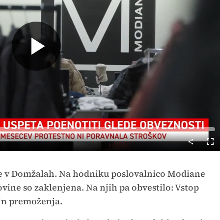
Predvajaj
Cel
nač
e v Domžalah. Na hodniku poslovalnico Modiane
ovine so zaklenjena. Na njih pa obvestilo: Vstop
 in premoženja.