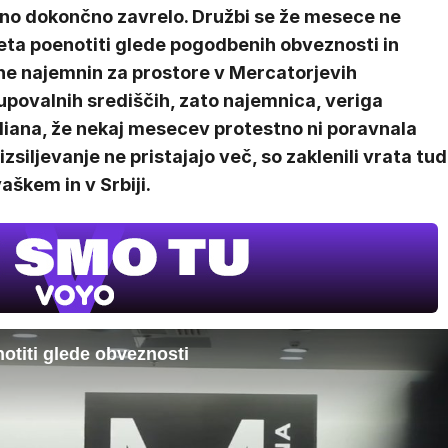
tno dokončno zavrelo. Družbi se že mesece ne
eta poenotiti glede pogodbenih obveznosti in
ine najemnin za prostore v Mercatorjevih
upovalnih središčih, zato najemnica, veriga
iana, že nekaj mesecev protestno ni poravnala
 izsiljevanje ne pristajajo več, so zaklenili vrata tud
škem in v Srbiji.
otiti glede obveznosti