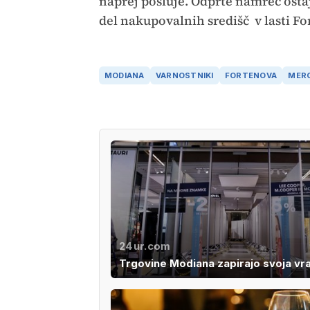
naprej posluje. Odprte namreč ostaj
del nakupovalnih središč v lasti Fo
MODIANA
VARNOSTNIKI
FORTENOVA
MER
24ur.com
Trgovine Modiana zapirajo svoja vr