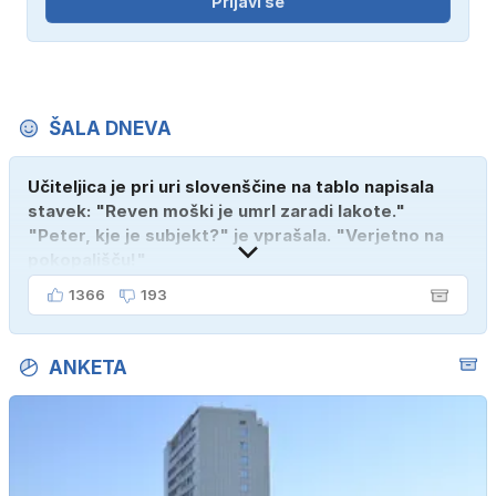
Prijavi se
ŠALA DNEVA
Učiteljica je pri uri slovenščine na tablo napisala
stavek: "Reven moški je umrl zaradi lakote."
"Peter, kje je subjekt?" je vprašala. "Verjetno na
pokopališču!"
1366
193
ANKETA