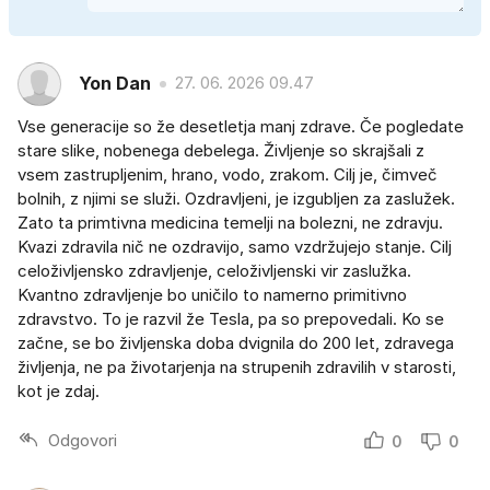
Yon Dan
27. 06. 2026 09.47
Vse generacije so že desetletja manj zdrave. Če pogledate
stare slike, nobenega debelega. Življenje so skrajšali z
vsem zastrupljenim, hrano, vodo, zrakom. Cilj je, čimveč
bolnih, z njimi se služi. Ozdravljeni, je izgubljen za zaslužek.
Zato ta primtivna medicina temelji na bolezni, ne zdravju.
Kvazi zdravila nič ne ozdravijo, samo vzdržujejo stanje. Cilj
celoživljensko zdravljenje, celoživljenski vir zaslužka.
Kvantno zdravljenje bo uničilo to namerno primitivno
zdravstvo. To je razvil že Tesla, pa so prepovedali. Ko se
začne, se bo življenska doba dvignila do 200 let, zdravega
življenja, ne pa životarjenja na strupenih zdravilih v starosti,
kot je zdaj.
Odgovori
0
0