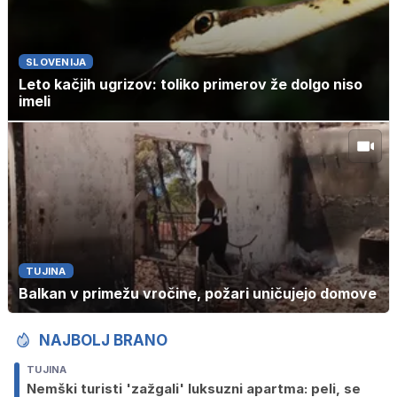
SLOVENIJA
Leto kačjih ugrizov: toliko primerov že dolgo niso
imeli
TUJINA
Balkan v primežu vročine, požari uničujejo domove
NAJBOLJ BRANO
TUJINA
Nemški turisti 'zažgali' luksuzni apartma: peli, se