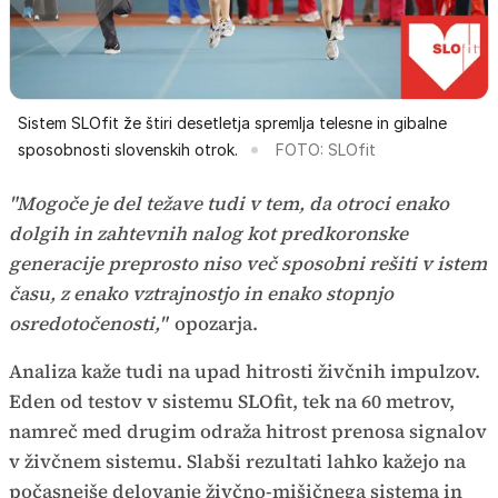
Sistem SLOfit že štiri desetletja spremlja telesne in gibalne
sposobnosti slovenskih otrok.
FOTO: SLOfit
"Mogoče je del težave tudi v tem, da otroci enako
dolgih in zahtevnih nalog kot predkoronske
generacije preprosto niso več sposobni rešiti v istem
času, z enako vztrajnostjo in enako stopnjo
osredotočenosti,"
opozarja.
Analiza kaže tudi na upad hitrosti živčnih impulzov.
Eden od testov v sistemu SLOfit, tek na 60 metrov,
namreč med drugim odraža hitrost prenosa signalov
v živčnem sistemu. Slabši rezultati lahko kažejo na
počasnejše delovanje živčno-mišičnega sistema in