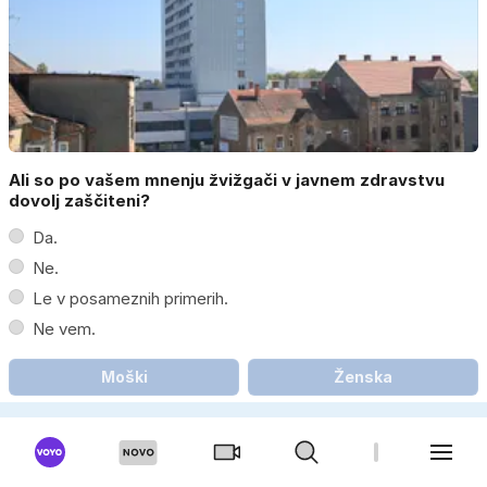
Ali so po vašem mnenju žvižgači v javnem zdravstvu
dovolj zaščiteni?
Da.
Ne.
Le v posameznih primerih.
Ne vem.
Moški
Ženska
V Mariboru iščejo žvižgača in 'skrivajo nepravilnosti'?
'Sistemski izziv'