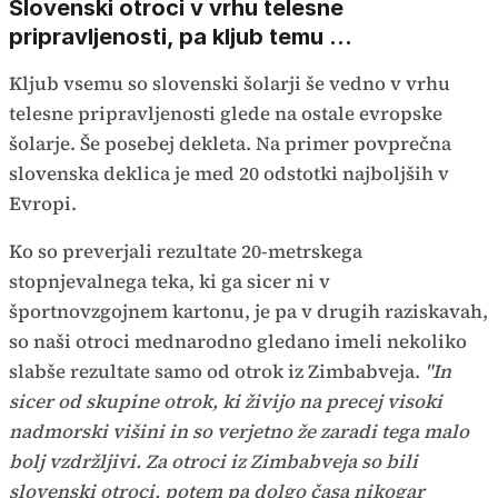
Slovenski otroci v vrhu telesne
pripravljenosti, pa kljub temu ...
Kljub vsemu so slovenski šolarji še vedno v vrhu
telesne pripravljenosti glede na ostale evropske
šolarje. Še posebej dekleta. Na primer povprečna
slovenska deklica je med 20 odstotki najboljših v
Evropi.
Ko so preverjali rezultate 20-metrskega
stopnjevalnega teka, ki ga sicer ni v
športnovzgojnem kartonu, je pa v drugih raziskavah,
so naši otroci mednarodno gledano imeli nekoliko
slabše rezultate samo od otrok iz Zimbabveja.
"In
sicer od skupine otrok, ki živijo na precej visoki
nadmorski višini in so verjetno že zaradi tega malo
bolj vzdržljivi. Za otroci iz Zimbabveja so bili
slovenski otroci, potem pa dolgo časa nikogar