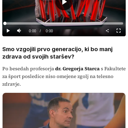
Predvajaj
Loaded
:
0%
Current
0:00
/
Duration
0:00
Predvajaj
Tiho
Celoz
način
Time
Smo vzgojili prvo generacijo, ki bo manj
zdrava od svojih staršev?
Po besedah profesorja
dr. Gregorja Starca
s Fakultete
za šport posledice niso omejene zgolj na telesno
zdravje.