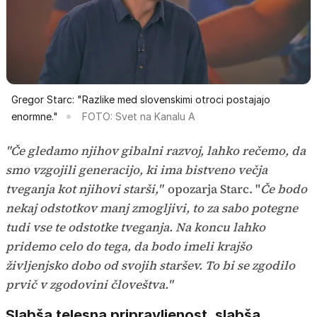
Gregor Starc: "Razlike med slovenskimi otroci postajajo
enormne."
FOTO: Svet na Kanalu A
"Če gledamo njihov gibalni razvoj, lahko rečemo, da
smo vzgojili generacijo, ki ima bistveno večja
tveganja kot njihovi starši,"
opozarja Starc. "
Če bodo
nekaj odstotkov manj zmogljivi, to za sabo potegne
tudi vse te odstotke tveganja. Na koncu lahko
pridemo celo do tega, da bodo imeli krajšo
življenjsko dobo od svojih staršev. To bi se zgodilo
prvič v zgodovini človeštva."
Slabša telesna pripravljenost, slabša