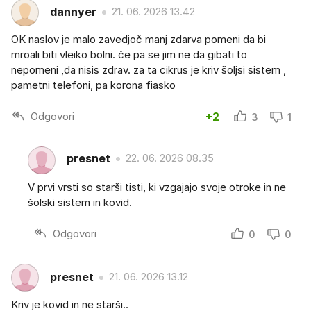
dannyer
21. 06. 2026 13.42
OK naslov je malo zavedjoč manj zdarva pomeni da bi
mroali biti vleiko bolni. če pa se jim ne da gibati to
nepomeni ,da nisis zdrav. za ta cikrus je kriv šoljsi sistem ,
pametni telefoni, pa korona fiasko
Odgovori
+2
3
1
presnet
22. 06. 2026 08.35
V prvi vrsti so starši tisti, ki vzgajajo svoje otroke in ne
šolski sistem in kovid.
Odgovori
0
0
presnet
21. 06. 2026 13.12
Kriv je kovid in ne starši..