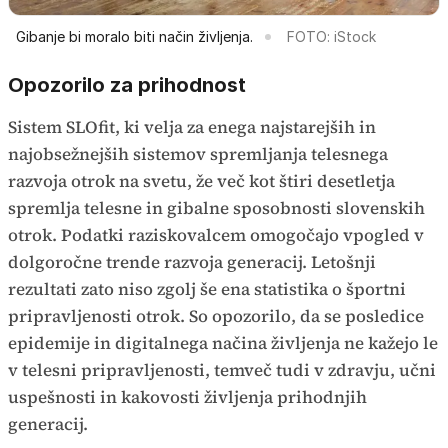
Gibanje bi moralo biti način življenja.
FOTO: iStock
Opozorilo za prihodnost
Sistem SLOfit, ki velja za enega najstarejših in
najobsežnejših sistemov spremljanja telesnega
razvoja otrok na svetu, že več kot štiri desetletja
spremlja telesne in gibalne sposobnosti slovenskih
otrok. Podatki raziskovalcem omogočajo vpogled v
dolgoročne trende razvoja generacij. Letošnji
rezultati zato niso zgolj še ena statistika o športni
pripravljenosti otrok. So opozorilo, da se posledice
epidemije in digitalnega načina življenja ne kažejo le
v telesni pripravljenosti, temveč tudi v zdravju, učni
uspešnosti in kakovosti življenja prihodnjih
generacij.