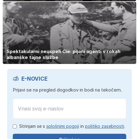
Spektakularni neuspeh Cie: pijani agenti v rokah
albanske tajne službe
E-NOVICE
Prijavi se na pregled dogodkov in bodi na tekočem.
Strinjam se s
splošnimi pogoji
in
politiko zasebnosti
.