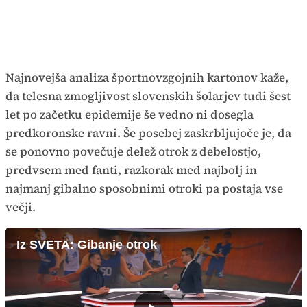
Najnovejša analiza športnovzgojnih kartonov kaže,
da telesna zmogljivost slovenskih šolarjev tudi šest
let po začetku epidemije še vedno ni dosegla
predkoronske ravni. Še posebej zaskrbljujoče je, da
se ponovno povečuje delež otrok z debelostjo,
predvsem med fanti, razkorak med najbolj in
najmanj gibalno sposobnimi otroki pa postaja vse
večji.
Iz SVETA: Gibanje otrok