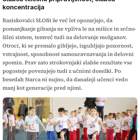
koncentracija
Raziskovalci SLOfit že več let opozarjajo, da
pomanjkanje gibanja ne vpliva le na mišice in srčno-
žilni sistem, temveč tudi na delovanje možganov.
Otroci, ki se premalo gibljejo, izgubljajo pozornost,
vztrajnost, sposobnost samouravnavanja in delovni
spomin. Prav zato strokovnjaki slabše rezultate vse
pogosteje povezujejo tudi z učnimi dosežki. Po
besedah Starca ni nujno, da današnji učenci vedo
manj kot generacije pred njimi.