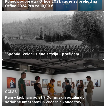
Konec podpore za Office 2021: čas je za prehod na
Office 2024 Pro za 19,99 €
'Spopad' velesil z eno žrtvijo – prašičem
OGLAS
Kam v Ljubljani poleti? Od rimskih ostalin do
sodobne umetnosti in večernih koncertov