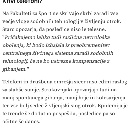
Krivi telefoni?
Na Fakulteti za šport ne skrivajo skrbi zaradi vse
večje vloge sodobnih tehnologij v življenju otrok.
Starc opozarja, da posledice niso le telesne.
"
Pričakujemo lahko tudi različna nevrološka
obolenja, ki bodo izhajala iz preobremenitev
centralnega živčnega sistema zaradi sodobnih
tehnologij, če ne bo ustrezne kompenzacije z
gibanjem."
Telefoni in družbena omrežja sicer niso edini razlog
za slabše stanje. Strokovnjaki opozarjajo tudi na
manj spontanega gibanja, manj hoje in kolesarjenja
ter vse bolj sedeč življenjski slog otrok. Epidemija je
te trende še dodatno pospešila, posledice pa so
očitne še danes.