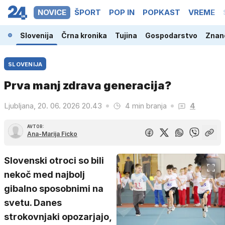
NOVICE
ŠPORT
POP IN
POPKAST
VREME
Slovenija
Črna kronika
Tujina
Gospodarstvo
Znano
SLOVENIJA
Prva manj zdrava generacija?
Ljubljana, 20. 06. 2026 20.43
4 min branja
4
AVTOR:
Ana-Marija Ficko
Slovenski otroci so bili
nekoč med najbolj
gibalno sposobnimi na
svetu. Danes
strokovnjaki opozarjajo,