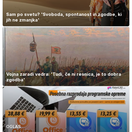
Sam po svetu? 'Svoboda, spontanost in zgodbe, ki
jih ne zmanjka'
Vojna zaradi vedra: 'Tudi, če ni resnica, je to dobra
zgodba'
OGLAS