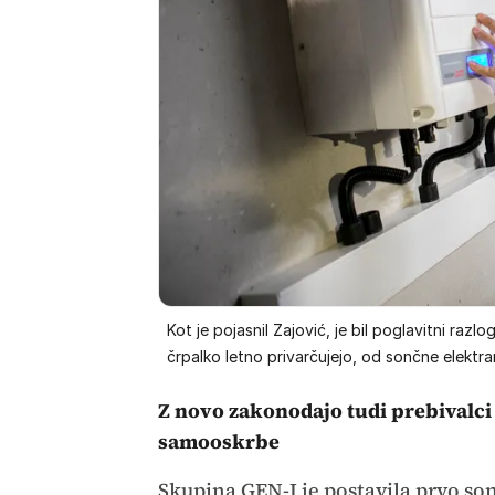
Kot je pojasnil Zajović, je bil poglavitni razl
črpalko letno privarčujejo, od sončne elektrar
Z novo zakonodajo tudi prebivalci
samooskrbe
Skupina GEN-I je postavila prvo so