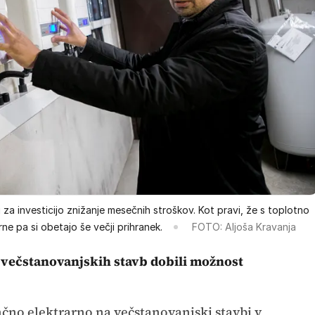
og za investicijo znižanje mesečnih stroškov. Kot pravi, že s toplotno
ne pa si obetajo še večji prihranek.
FOTO: Aljoša Kravanja
 večstanovanjskih stavb dobili možnost
nčno elektrarno na večstanovanjski stavbi v