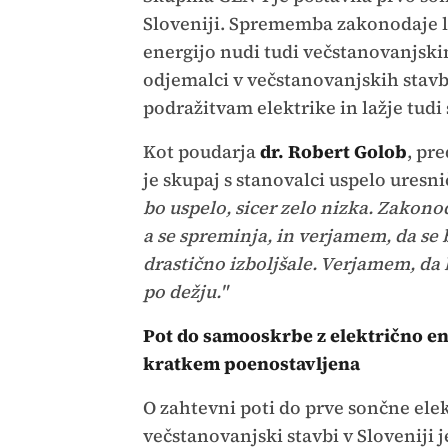
Sloveniji. Sprememba zakonodaje l
energijo nudi tudi večstanovanjsk
odjemalci v večstanovanjskih stavb
podražitvam elektrike in lažje tudi 
Kot poudarja
dr. Robert Golob
, pr
je skupaj s stanovalci uspelo uresni
bo uspelo, sicer zelo nizka. Zakono
a se spreminja, in verjamem, da se
drastično izboljšale. Verjamem, da b
po dežju."
Pot do samooskrbe z električno en
kratkem poenostavljena
O zahtevni poti do prve sončne ele
večstanovanjski stavbi v Sloveniji j