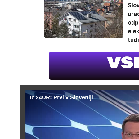
Slov
urad
odpl
elek
tudi
Iz 24UR: Prvi v Sloveniji