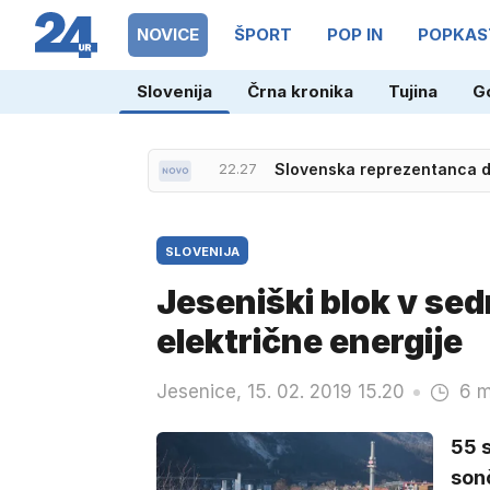
NOVICE
ŠPORT
POP IN
POPKAS
Slovenija
Črna kronika
Tujina
G
22.27
Slovenska reprezentanca do
SLOVENIJA
Jeseniški blok v sed
električne energije
Jesenice, 15. 02. 2019 15.20
6 m
55 s
son