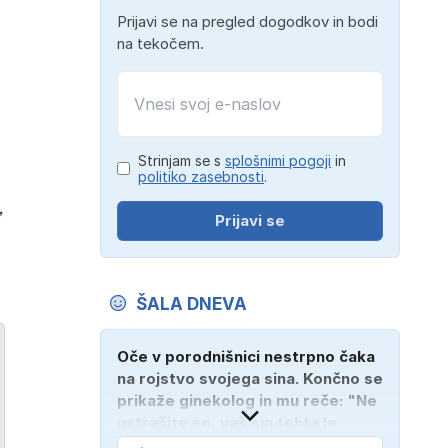
Prijavi se na pregled dogodkov in bodi
na tekočem.
Strinjam se s
splošnimi pogoji
in
politiko zasebnosti
.
,
Prijavi se
ŠALA DNEVA
Oče v porodnišnici nestrpno čaka
na rojstvo svojega sina. Končno se
prikaže ginekolog in mu reče: "Ne
ustrašite se, vaš sin tehta le
dober kilogram!" "Nič čudnega,