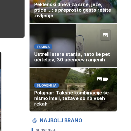
Peklenski dnevi za srne, ježe,
ptice ...: s preprosto gesto rešite
življenje
TUJINA
Ustrelil stara starša, nato še pet
učiteljev, 30 učencev ranjenih
SLOVENIJA
Polajnar: Takšne kombinacije še
nismo imeli, težave so na vseh
rekah
NAJBOLJ BRANO
SLOVENIJA