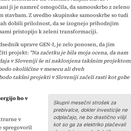
ani ji je namreč omogočila, da samooskrbo z zeleno
im stavbam. Z uvedbo skupinske samooskrbe so tudi
ah dobili priložnost, da se izognejo prihodnjim
sami pristopijo k zeleni transformaciji.
edsednik uprave GEN-I, je zelo ponosen, da jim
čiti projekt:
"Na začetku je bila moja ocena, da nam
daja v Sloveniji še ni naklonjena takšnim projektom
 bodo okoliščine v mesecu ali dveh
odo takšni projekti v Sloveniji začeli rasti kot gobe
ergijo bo v
Skupni mesečni strošek za
prebivalce, dokler investicije ne
odplačajo, ne bo drastično višji
ktrarne v
kot so ga za elektriko plačevali
e spregovoril