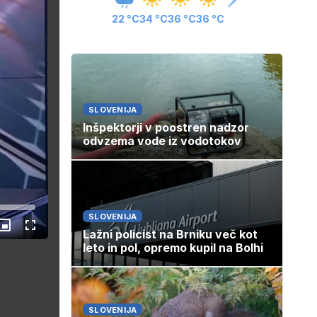
22 °C
34 °C
36 °C
36 °C
SLOVENIJA
Inšpektorji v poostren nadzor
odvzema vode iz vodotokov
SLOVENIJA
Slika
Celozaslonski
Lažni policist na Brniku več kot
v
način
leto in pol, opremo kupil na Bolhi
sliki
SLOVENIJA