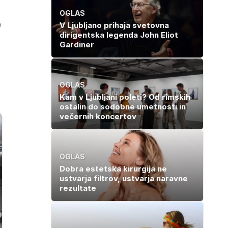
OGLAS
0
V Ljubljano prihaja svetovna
dirigentska legenda John Eliot
Gardiner
e
OGLAS
Kam v Ljubljani poleti? Od rimskih
ostalin do sodobne umetnosti in
večernih koncertov
OGLAS
Dobra estetska kirurgija ne
ustvarja filtrov, ustvarja naravne
rezultate