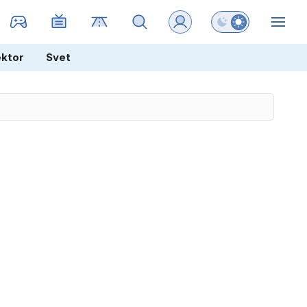
Preklopi barvni na
ZIN
ektor
Svet