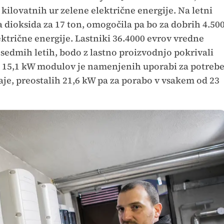
 kilovatnih ur zelene električne energije. Na letni
a dioksida za 17 ton, omogočila pa bo za dobrih 4.50
ektrične energije. Lastniki 36.4000 evrov vredne
v sedmih letih, bodo z lastno proizvodnjo pokrivali
. 15,1 kW modulov je namenjenih uporabi za potreb
aje, preostalih 21,6 kW pa za porabo v vsakem od 23