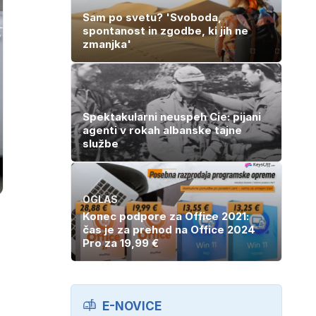
Sam po svetu? 'Svoboda,
spontanost in zgodbe, ki jih ne
zmanjka'
Spektakularni neuspeh Cie: pijani
agenti v rokah albanske tajne
službe
OGLAS
Konec podpore za Office 2021:
čas je za prehod na Office 2024
Pro za 19,99 €
E-NOVICE