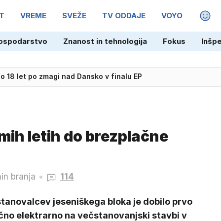
T
VREME
SVEŽE
TV ODDAJE
VOYO
MAGA
ospodarstvo
Znanost in tehnologija
Fokus
Inšp
 18 let po zmagi nad Dansko v finalu EP
mih letih do brezplačne
in branja
114
tanovalcev jeseniškega bloka je dobilo prvo
čno elektrarno na večstanovanjski stavbi v