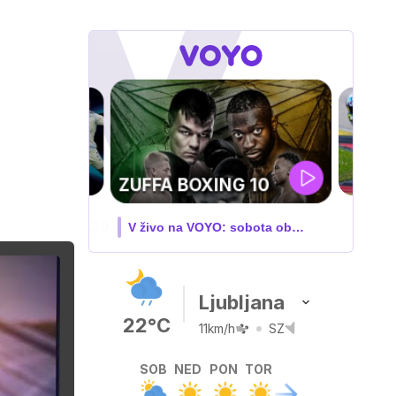
MOTOGP . VN
VELIKE BRITANIJE
V živo na VOYO: PET-NED
Ljubljana
22°C
11km/h
SZ
SOB
NED
PON
TOR