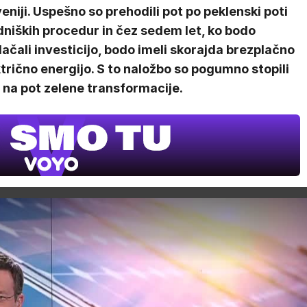
eniji. Uspešno so prehodili pot po peklenski poti
niških procedur in čez sedem let, ko bodo
ačali investicijo, bodo imeli skorajda brezplačno
trično energijo. S to naložbo so pogumno stopili
 na pot zelene transformacije.