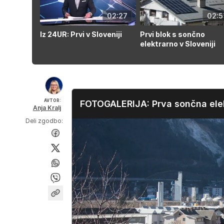
02:27
02:5
Iz 24UR: Prvi v Sloveniji
Prvi blok s sončno
elektrarno v Sloveniji
AVTOR:
FOTOGALERIJA: Prva sončna elek
Anja Kralj
Deli zgodbo: