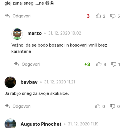
glej zunaj sneg ....ne 😄🏝
Odgovori
-3
2
5
marzo
31. 12. 2020 18.02
Važno, da se bodo bosanci in kosovarji vrnili brez
karantene
Odgovori
+3
4
1
bavbav
31. 12. 2020 11.21
Ja rabijo sneg za svoje skakalce.
Odgovori
0
0
Augusto Pinochet
31. 12. 2020 11.19