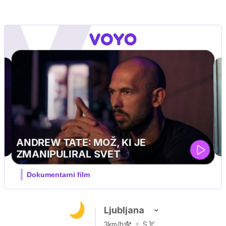
MOJ PRIJATELJ PINGVIN
Film meseca / družinski, pustolovski
Ljubljana
3km/h
S