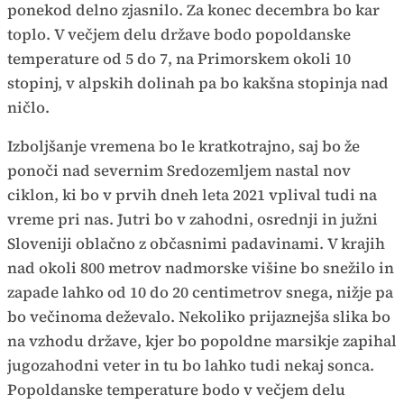
ponekod delno zjasnilo. Za konec decembra bo kar
toplo. V večjem delu države bodo popoldanske
temperature od 5 do 7, na Primorskem okoli 10
stopinj, v alpskih dolinah pa bo kakšna stopinja nad
ničlo.
Izboljšanje vremena bo le kratkotrajno, saj bo že
ponoči nad severnim Sredozemljem nastal nov
ciklon, ki bo v prvih dneh leta 2021 vplival tudi na
vreme pri nas. Jutri bo v zahodni, osrednji in južni
Sloveniji oblačno z občasnimi padavinami. V krajih
nad okoli 800 metrov nadmorske višine bo snežilo in
zapade lahko od 10 do 20 centimetrov snega, nižje pa
bo večinoma deževalo. Nekoliko prijaznejša slika bo
na vzhodu države, kjer bo popoldne marsikje zapihal
jugozahodni veter in tu bo lahko tudi nekaj sonca.
Popoldanske temperature bodo v večjem delu