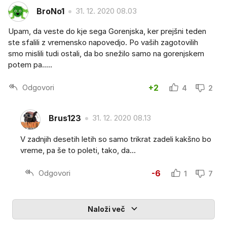
BroNo1
31. 12. 2020 08.03
Upam, da veste do kje sega Gorenjska, ker prejšni teden
ste sfalili z vremensko napovedjo. Po vaših zagotovilih
smo mislili tudi ostali, da bo snežilo samo na gorenjskem
potem pa.....
Odgovori
+2
4
2
Brus123
31. 12. 2020 08.13
V zadnjih desetih letih so samo trikrat zadeli kakšno bo
vreme, pa še to poleti, tako, da...
Odgovori
-6
1
7
Naloži več