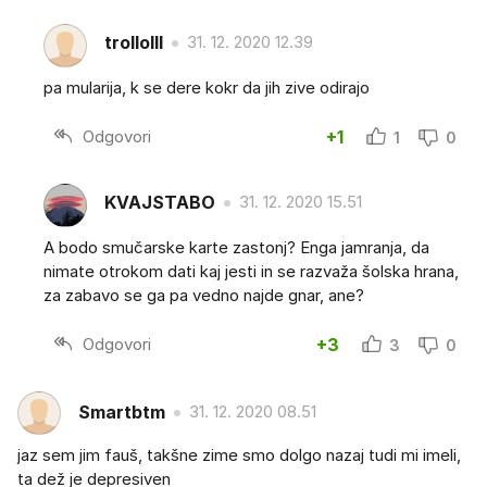
trollolll
31. 12. 2020 12.39
pa mularija, k se dere kokr da jih zive odirajo
Odgovori
+1
1
0
KVAJSTABO
31. 12. 2020 15.51
A bodo smučarske karte zastonj? Enga jamranja, da
nimate otrokom dati kaj jesti in se razvaža šolska hrana,
za zabavo se ga pa vedno najde gnar, ane?
Odgovori
+3
3
0
Smartbtm
31. 12. 2020 08.51
jaz sem jim fauš, takšne zime smo dolgo nazaj tudi mi imeli,
ta dež je depresiven