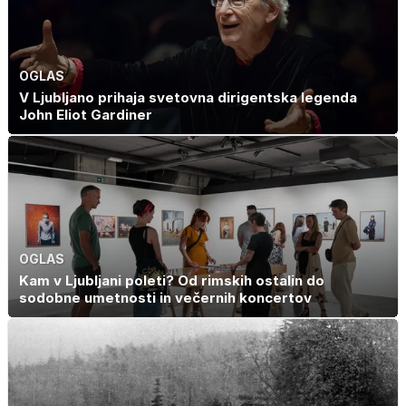
OGLAS
V Ljubljano prihaja svetovna dirigentska legenda
John Eliot Gardiner
OGLAS
Kam v Ljubljani poleti? Od rimskih ostalin do
sodobne umetnosti in večernih koncertov