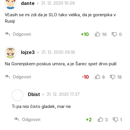
dante
31. 12. 2020 10.09
Včasih se mi zdi da je SLO tako velika, da je gorenjska v
Rusiji
Odgovori
+10
10
0
lojze3
31. 12. 2020 09.18
Na Gorenjskem poskus umora, a je Šarec spet drvo pulil
Odgovori
-10
8
18
Dbist
31. 12. 2020 17.37
Ti pa nisi čisto gladek, mar ne
Odgovori
+2
3
1