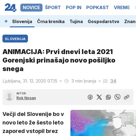
NOVICE
ŠPORT
POP IN
POPKAST
VREME
Slovenija
Črna kronika
Tujina
Gospodarstvo
Znano
SLOVENIJA
ANIMACIJA: Prvi dnevi leta 2021
Gorenjski prinašajo novo pošiljko
snega
Ljubljana, 31. 12. 2020 07.15
3 min branja
34
AVTOR:
Rok Nosan
Večji del Slovenije bo v
novo leto že šesto leto
zapored vstopil brez