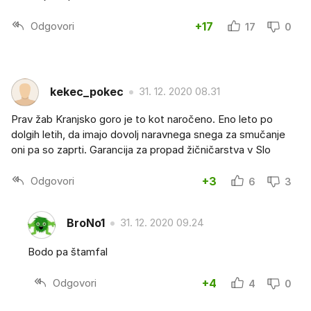
Odgovori
+17
17
0
kekec_pokec
31. 12. 2020 08.31
Prav žab Kranjsko goro je to kot naročeno. Eno leto po
dolgih letih, da imajo dovolj naravnega snega za smučanje
oni pa so zaprti. Garancija za propad žičničarstva v Slo
Odgovori
+3
6
3
BroNo1
31. 12. 2020 09.24
Bodo pa štamfal
Odgovori
+4
4
0