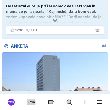
Desetletni Jure je prišel domov ves raztrgan in
mama se je razjezila: "Kaj misliš, da ti bom vsak
teden kupovala nova oblačila?" "Bodi vesela, da je
tako!" je odgovoril Jure. "Sosedje bodo morali
kupiti novega sina, tako sem ga prebutal!"
1238
504
ANKETA