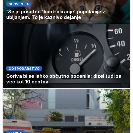
SLOVENIJA
'Še je prisotno 'kontroliranje' populacije z
ubijanjem. To je kaznivo dejanje'
GOSPODARSTVO
Goriva bi se lahko občutno pocenila: dizel tudi za
več kot 10 centov