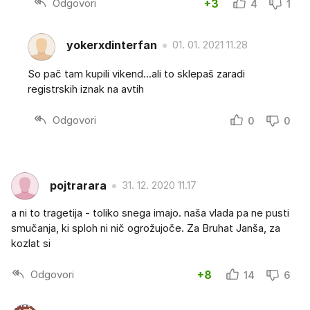
Odgovori
+3
4
1
yokerxdinterfan
01. 01. 2021 11.28
So pač tam kupili vikend...ali to sklepaš zaradi
registrskih iznak na avtih
Odgovori
0
0
pojtrarara
31. 12. 2020 11.17
a ni to tragetija - toliko snega imajo. naša vlada pa ne pusti
smučanja, ki sploh ni nič ogrožujoče. Za Bruhat Janša, za
kozlat si
Odgovori
+8
14
6