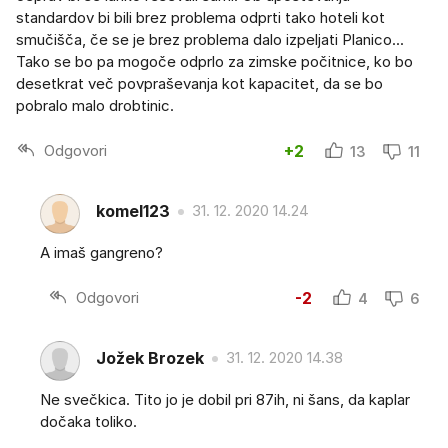
standardov bi bili brez problema odprti tako hoteli kot
smučišča, če se je brez problema dalo izpeljati Planico...
Tako se bo pa mogoče odprlo za zimske počitnice, ko bo
desetkrat več povpraševanja kot kapacitet, da se bo
pobralo malo drobtinic.
Odgovori
+2
13
11
komel123
31. 12. 2020 14.24
A imaš gangreno?
Odgovori
-2
4
6
Jožek Brozek
31. 12. 2020 14.38
Ne svečkica. Tito jo je dobil pri 87ih, ni šans, da kaplar
dočaka toliko.