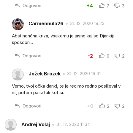
Odgovori
+4
7
3
Carmennula26
31. 12. 2020 18.23
Abstinenčna kriza, vsakemu je jasno kaj so Djankiji
sposobni..
Odgovori
-2
0
2
Jožek Brozek
31. 12. 2020 19.31
Vemo, tvoj očka đanki, te je recimo redno posiljeval v
rit, potem pa si tak kot si.
Odgovori
+0
2
2
Andrej Volaj
31. 12. 2020 11.34