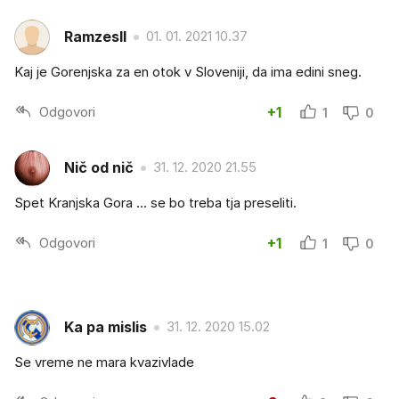
RamzesII
01. 01. 2021 10.37
Kaj je Gorenjska za en otok v Sloveniji, da ima edini sneg.
Odgovori
+1
1
0
Nič od nič
31. 12. 2020 21.55
Spet Kranjska Gora ... se bo treba tja preseliti.
Odgovori
+1
1
0
Ka pa mislis
31. 12. 2020 15.02
Se vreme ne mara kvazivlade