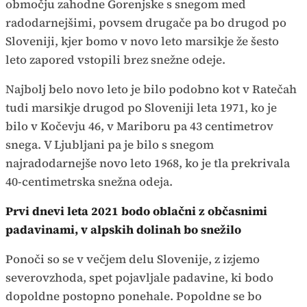
območju zahodne Gorenjske s snegom med
radodarnejšimi, povsem drugače pa bo drugod po
Sloveniji, kjer bomo v novo leto marsikje že šesto
leto zapored vstopili brez snežne odeje.
Najbolj belo novo leto je bilo podobno kot v Ratečah
tudi marsikje drugod po Sloveniji leta 1971, ko je
bilo v Kočevju 46, v Mariboru pa 43 centimetrov
snega. V Ljubljani pa je bilo s snegom
najradodarnejše novo leto 1968, ko je tla prekrivala
40-centimetrska snežna odeja.
Prvi dnevi leta 2021 bodo oblačni z občasnimi
padavinami, v alpskih dolinah bo snežilo
Ponoči so se v večjem delu Slovenije, z izjemo
severovzhoda, spet pojavljale padavine, ki bodo
dopoldne postopno ponehale. Popoldne se bo