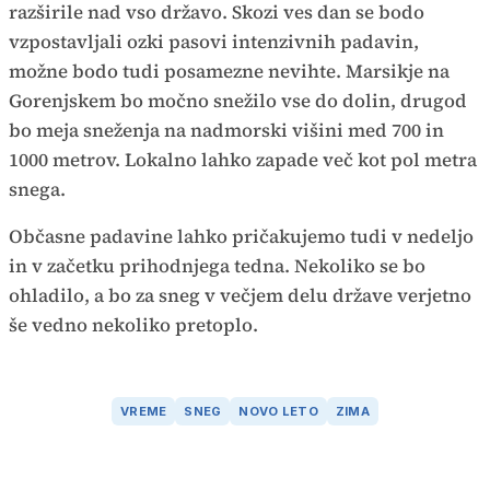
razširile nad vso državo. Skozi ves dan se bodo
vzpostavljali ozki pasovi intenzivnih padavin,
možne bodo tudi posamezne nevihte. Marsikje na
Gorenjskem bo močno snežilo vse do dolin, drugod
bo meja sneženja na nadmorski višini med 700 in
1000 metrov. Lokalno lahko zapade več kot pol metra
snega.
Občasne padavine lahko pričakujemo tudi v nedeljo
in v začetku prihodnjega tedna. Nekoliko se bo
ohladilo, a bo za sneg v večjem delu države verjetno
še vedno nekoliko pretoplo.
VREME
SNEG
NOVO LETO
ZIMA