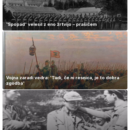
'Spopad' velesil z eno žrtvijo – prašičem
Vojna zaradi vedra: 'Tudi, če ni resnica, je to dobra
zgodba'