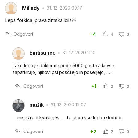
Millady
31. 12. 2020 09.17
Lepa fotkica, prava zimska idila⛄
Odgovori
+4
4
0
Emtisunce
31. 12. 2020 11.10
Tako lepo je dokler ne pride 5000 gostov, ki vse
zaparkirajo, njihovi psi poščijejo in poserjejo, ... .
Odgovori
+1
3
2
mužik
31. 12. 2020 12.07
... misliš reči kvakarjev .... te je pa vse lepote konec.
Odgovori
+2
2
0