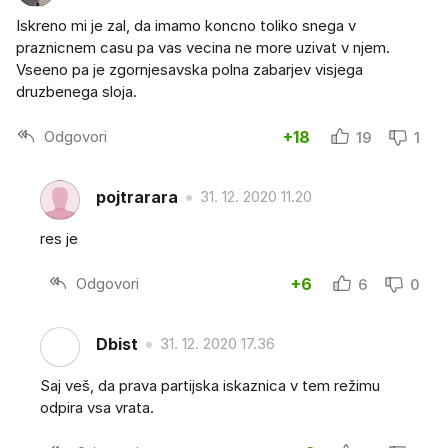
Iskreno mi je zal, da imamo koncno toliko snega v
praznicnem casu pa vas vecina ne more uzivat v njem.
Vseeno pa je zgornjesavska polna zabarjev visjega
druzbenega sloja.
Odgovori
+18
19
1
pojtrarara
31. 12. 2020 11.20
res je
Odgovori
+6
6
0
Dbist
31. 12. 2020 17.36
Saj veš, da prava partijska iskaznica v tem režimu
odpira vsa vrata.