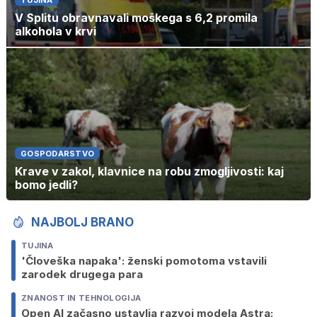
TUJINA
V Splitu obravnavali moškega s 6,2 promila
alkohola v krvi
GOSPODARSTVO
Krave v zakol, klavnice na robu zmogljivosti: kaj
bomo jedli?
NAJBOLJ BRANO
TUJINA
'Človeška napaka': ženski pomotoma vstavili
zarodek drugega para
ZNANOST IN TEHNOLOGIJA
Open AI začasno ustavlja razvoj modela Astra: