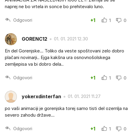
naprej ne bo vrtela in sonce bo prehitevalo luno.
Odgovori
+1
1
0
GORENC12
01. 01. 2021 12.30
En del Gorenjske... Toliko da veste spoštovani zelo dobro
plačani novinarji.. Ejga kakšna ura osnovnošolskega
zemljepisa va bi dobro dela..
Odgovori
+1
1
0
yokerxdinterfan
01. 01. 2021 11.27
po vaši animaciji je gorenjska torej samo tisti del ozemlja na
severo zahodu države...
Odgovori
+1
1
0