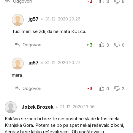
Odgovori
-3
3
6
jg57
31. 12. 2020 20.26
Tudi meni se zdi, da ne mata KULca.
Odgovori
+3
3
0
jg57
31. 12. 2020 20.27
mara
Odgovori
-3
0
3
Jožek Brozek
31. 12. 2020 13.06
Kakšno sezono bi brez te nesposobne vlade letos imela
Kranjska Gora. Potem se bo pa spet nekaj reševalo z boni,
čeprav bi se lahko reševali sami. Ob upoštevanju