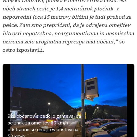
Blejska Dobrava, poteka 6 metrov široka cesta. Na
obeh straneh ceste je 1,4 metra širok pločnik, v
neposredni (cca 15 metrov) bližini je tudi prehod za
pešce. Zato smo prepričani, da je odrejena omejitev
hitrosti nepotrebna, neargumentirana in nesmiselna
oziroma zelo arogantna represija nad občani,
" so
ostro izpostavili.
922 občanov s peticijo zahteva, da
Na MIR Jesenice pravijo, da
Vozniki, ki so dobili kazen, jo bodo
se znak za omejitev 30 km/h
razumejo razburjenje občanov, saj
Težava je tudi v tem, da križišče
izpodbijali z zahtevki za sodno
odstrani in se omejitev postavi na
gre za nepriljubljen ukrep, ki kot tak
omejitev razveljavi.
varstvo.
50 km/h.
omogoča učinkovito obravnavo