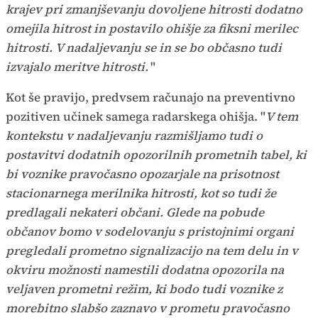
krajev pri zmanjševanju dovoljene hitrosti dodatno
omejila hitrost in postavilo ohišje za fiksni merilec
hitrosti. V nadaljevanju se in se bo občasno tudi
izvajalo meritve hitrosti.
"
Kot še pravijo, predvsem računajo na preventivno
pozitiven učinek samega radarskega ohišja. "
V tem
kontekstu v nadaljevanju razmišljamo tudi o
postavitvi dodatnih opozorilnih prometnih tabel, ki
bi voznike pravočasno opozarjale na prisotnost
stacionarnega merilnika hitrosti, kot so tudi že
predlagali nekateri občani. Glede na pobude
občanov bomo v sodelovanju s pristojnimi organi
pregledali prometno signalizacijo na tem delu in v
okviru možnosti namestili dodatna opozorila na
veljaven prometni režim, ki bodo tudi voznike z
morebitno slabšo zaznavo v prometu pravočasno