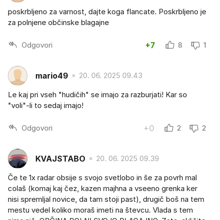
poskrbljeno za varnost, dajte koga flancate. Poskrbljeno je
za polnjene občinske blagajne
Odgovori
+7
8
1
mario49
20. 06. 2025 09.43
Le kaj pri vseh "hudičih" se imajo za razburjati! Kar so
"voli"-li to sedaj imajo!
Odgovori
+0
2
2
KVAJSTABO
20. 06. 2025 09.39
Če te 1x radar obsije s svojo svetlobo in še za povrh mal
colaš (komaj kaj čez, kazen majhna a vseeno grenka ker
nisi spremljal novice, da tam stoji past), drugič boš na tem
mestu vedel koliko moraš imeti na števcu. Vlada s tem