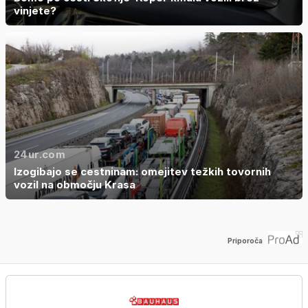
vinjete?
24ur.com
Izogibajo se cestninam: omejitev težkih tovornih
vozil na območju Krasa
Priporoča