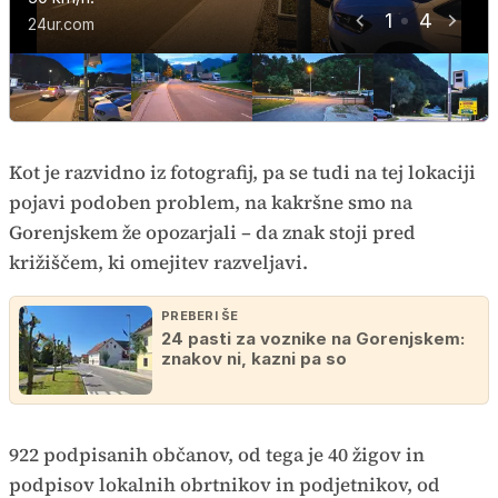
1
4
prehitrih in posledično nevarnih
24ur.com
24ur.com
24ur.com
voznikov.
24ur.com
Kot je razvidno iz fotografij, pa se tudi na tej lokaciji
pojavi podoben problem, na kakršne smo na
Gorenjskem že opozarjali – da znak stoji pred
križiščem, ki omejitev razveljavi.
PREBERI ŠE
24 pasti za voznike na Gorenjskem:
znakov ni, kazni pa so
922 podpisanih občanov, od tega je 40 žigov in
podpisov lokalnih obrtnikov in podjetnikov, od