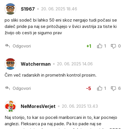
S1967
20. 06. 2025 18.46
po sliki sodeč bi lahko 50 eni skoz nergajo tudi počasi se
daleč pride pa naj se pritožujejo v švici avstrija za tiste ki
živijo ob cesti je sigurno prav
Odgovori
+1
1
0
Watcherman
20. 06. 2025 14.06
Čim več radarskih in prometnih kontrol prosim.
Odgovori
-5
1
6
NeMoresVerjet
20. 06. 2025 13.43
Naj storijo, to kar so poceli mariborcani in to, kar pocnejo
anglezi. Fleksarca pa naj pade. Pa ko pade naj se