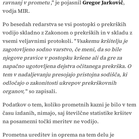
ravnanj v prometu
," je pojasnil
Gregor Jarkovič
,
vodja MIR.
Po besedah redarstva se vsi postopki o prekrških
vodijo skladno z Zakonom o prekrških in v skladu z
vsemi veljavnimi protokoli. "
Vsakemu kršitelju je
zagotovljeno sodno varstvo, če meni, da so bile
njegove pravice v postopku kršene ali da gre za
napačno ugotovljena dejstva očitanega prekrška. O
tem v nadaljevanju presojajo pristojna sodišča, ki
odločajo o zakonitosti ukrepov prekrškovnih
organov,
" so zapisali.
Podatkov o tem, koliko prometnih kazni je bilo v tem
času izdanih, nimajo, saj številčne statistike kršitev
na posamezni točki meritev ne vodijo.
Prometna ureditev in oprema na tem delu je