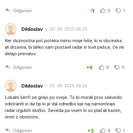
Odgovori
-1
0
1
Dildoslav
20. 06. 2025 09.25
Ker sluznostna pot poteka mimo moje hiše, ki ni obcinska
ali drzavna, bi lahko sam postavil radar in lovil pešce, če ne
delajo prevalov.
Odgovori
+6
6
0
Dildoslav
20. 06. 2025 09.24
Lokalni šerifi se grejo po svoje. To bi morali prvo sekundo
odstraniti in da tip ki je dal odredbo kje naj namontirajo
radar izgubiti službo. Seveda pa vsem ki so plačali kazen,
vrniti z obrestmi.
Odgovori
+3
4
1