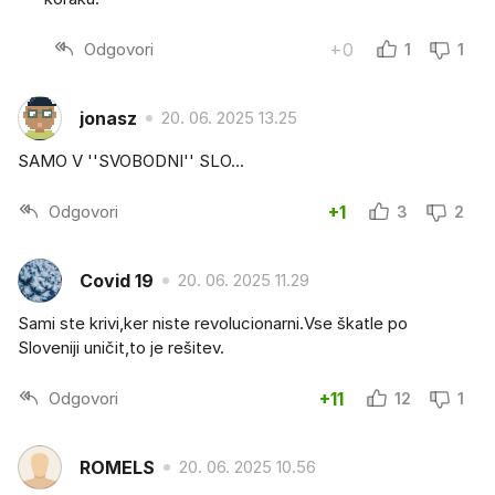
Odgovori
+0
1
1
jonasz
20. 06. 2025 13.25
SAMO V ''SVOBODNI'' SLO...
Odgovori
+1
3
2
Covid 19
20. 06. 2025 11.29
Sami ste krivi,ker niste revolucionarni.Vse škatle po
Sloveniji uničit,to je rešitev.
Odgovori
+11
12
1
ROMELS
20. 06. 2025 10.56