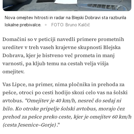
Nova omejitev hitrosti in radar na Blejski Dobravi sta razburila
lokalne prebivalce.
FOTO: Bruno Kalčič
Domačini so v peticiji navedli primere prometnih
ureditev v treh vaseh krajevne skupnosti Blejska
Dobrava, kjer je bistveno več prometa in manj
varnosti, pa kljub temu na cestah velja višja
omejitev.
Vas Lipce, na primer, nima pločnika in prehoda za
pešce, otroci po cesti hodijo skozi celo vas na šolski
avtobus.
"Omejitev je 40 km/h, nesreč do sedaj ni
bilo. Ko otroke pripelje šolski avtobus, morajo čez
prehod za pešce preko ceste, kjer je omejitev 60 km/h
(cesta Jesenice–Gorje)
."