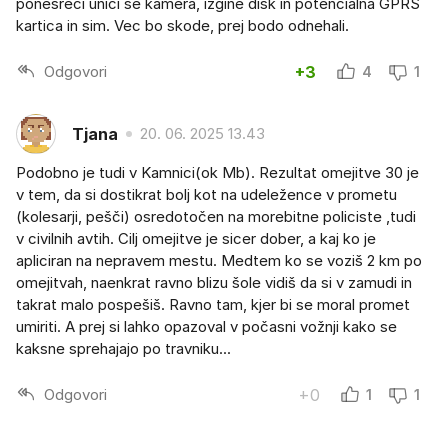
ponesreci unici se kamera, izgine disk in potencialna GPRS
kartica in sim. Vec bo skode, prej bodo odnehali.
Odgovori
+3
4
1
Tjana
20. 06. 2025 13.43
Podobno je tudi v Kamnici(ok Mb). Rezultat omejitve 30 je
v tem, da si dostikrat bolj kot na udeležence v prometu
(kolesarji, pešči) osredotočen na morebitne policiste ,tudi
v civilnih avtih. Cilj omejitve je sicer dober, a kaj ko je
apliciran na nepravem mestu. Medtem ko se voziš 2 km po
omejitvah, naenkrat ravno blizu šole vidiš da si v zamudi in
takrat malo pospešiš. Ravno tam, kjer bi se moral promet
umiriti. A prej si lahko opazoval v počasni vožnji kako se
kaksne sprehajajo po travniku...
Odgovori
+0
1
1