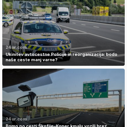
24ur.com
Ukinitev avtocestne Policije in reorganizacija: bodo
naše ceste manj varne?
24ur.com
Bomo po cesti Škofije–Koper kmalu vozili brez