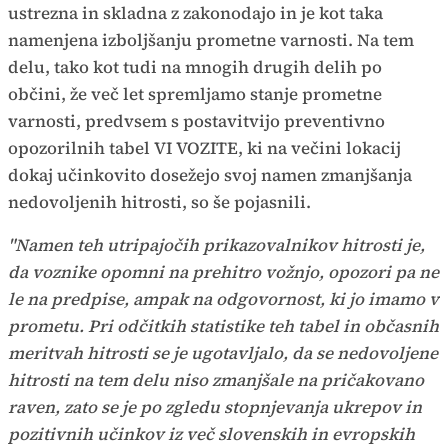
ustrezna in skladna z zakonodajo in je kot taka
namenjena izboljšanju prometne varnosti. Na tem
delu, tako kot tudi na mnogih drugih delih po
občini, že več let spremljamo stanje prometne
varnosti, predvsem s postavitvijo preventivno
opozorilnih tabel VI VOZITE, ki na večini lokacij
dokaj učinkovito dosežejo svoj namen zmanjšanja
nedovoljenih hitrosti, so še pojasnili.
"Namen teh utripajočih prikazovalnikov hitrosti je,
da voznike opomni na prehitro vožnjo, opozori pa ne
le na predpise, ampak na odgovornost, ki jo imamo v
prometu. Pri odčitkih statistike teh tabel in občasnih
meritvah hitrosti se je ugotavljalo, da se nedovoljene
hitrosti na tem delu niso zmanjšale na pričakovano
raven, zato se je po zgledu stopnjevanja ukrepov in
pozitivnih učinkov iz več slovenskih in evropskih