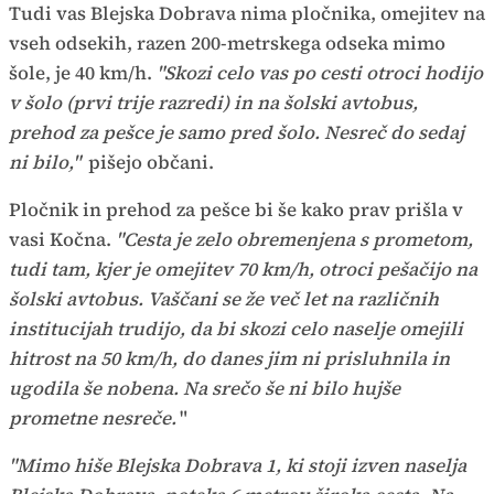
Tudi vas Blejska Dobrava nima pločnika, omejitev na
vseh odsekih, razen 200-metrskega odseka mimo
šole, je 40 km/h.
"Skozi celo vas po cesti otroci hodijo
v šolo (prvi trije razredi) in na šolski avtobus,
prehod za pešce je samo pred šolo. Nesreč do sedaj
ni bilo,"
pišejo občani.
Pločnik in prehod za pešce bi še kako prav prišla v
vasi Kočna.
"Cesta je zelo obremenjena s prometom,
tudi tam, kjer je omejitev 70 km/h, otroci pešačijo na
šolski avtobus. Vaščani se že več let na različnih
institucijah trudijo, da bi skozi celo naselje omejili
hitrost na 50 km/h, do danes jim ni prisluhnila in
ugodila še nobena. Na srečo še ni bilo hujše
prometne nesreče.
"
"Mimo hiše Blejska Dobrava 1, ki stoji izven naselja