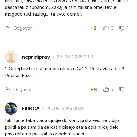
nima nič, OBČINA POLNI SVOJO BLAGAJNO. Zato, skličite
sestanek z županom. Zakaj je tam takšna omejitev je
mogoče tudi razlog... ta avto center.
Odgovori
+2
3
1
nepridiprav
20. 06. 2025 09.32
1. Omejitev hitrosti nenormalno znižaš 2. Postaviš radar 3.
Pobiraš kazni
Odgovori
+6
7
1
FIRBCA
20. 06. 2025 09.31
taki ljudje taka vlada čjudje do konc prsta vec ne vidijo
politika pa sam da se kazni pisejo stara sola ni kaj delo
priskrbite ne pa lupit folk delomrznezi