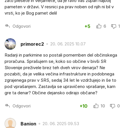
zato plešete in verjamete, da je ravo vaš župan najbolj
pameten v državi. V resnici pa prav noben od njih ni bil v
vrsti, ko je Bog pamet delil
Odgovori
+5
6
1
primorec2
20. 06. 2025 10.07
Radarji in parkirnine so postali pomemben del občinskega
proračuna. Sprašujem se, koko so občine v bivši SR
Slovenije preživele brez teh dveh virov denarja? Ne
pozabiti, da je velika večina infrastrukture in podobnega
zgrajenega prav v SRS, sedaj 34 let le vzdržujejo in še to
pod vprašanjem. Zastavlja se upravičeno vprašanje, kam
gre ta denar? Občine dejansko odirajo občane?
Odgovori
+10
10
0
Banion
20. 06. 2025 09.53