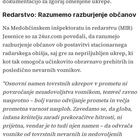
dokumentacijo za zgoraj omenjene ukrepe.
Redarstvo: Razumemo razburjenje občanov
Na Medobčinskem inšpektoratu in redarstvu (MIR)
Jesenice so za 24ur.com povedali, da razumejo
razburjenje občanov ob postavitvi stacionarnega
radarskega ohišja, saj gre za nepriljubljen ukrep, ki
kot tak omogoča učinkovito obravnavo prehitrih in
posledično nevarnih voznikov.
"Osnovni namen tovrstnih ukrepov v prometu ni
povzročanje nezadovoljstva voznikom, temveč ravno
nasprotno – bolj varno odvijanje prometa in večja
prometna varnost nasploh. Zavedamo se, da globa,
izdana kršitelju zaradi prekoračitve hitrosti, ni
prijetna, vendar je to tudi njen namen – da odvrača
voznike od tovrstnih nevarnih in nedovoljenih