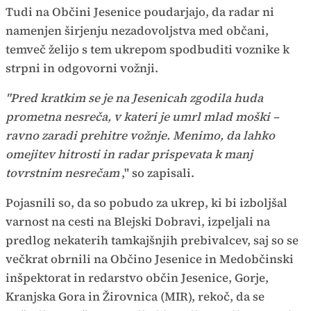
Tudi na Občini Jesenice poudarjajo, da radar ni
namenjen širjenju nezadovoljstva med občani,
temveč želijo s tem ukrepom spodbuditi voznike k
strpni in odgovorni vožnji.
"Pred kratkim se je na Jesenicah zgodila huda
prometna nesreča, v kateri je umrl mlad moški –
ravno zaradi prehitre vožnje. Menimo, da lahko
omejitev hitrosti in radar prispevata k manj
tovrstnim nesrečam
," so zapisali.
Pojasnili so, da so pobudo za ukrep, ki bi izboljšal
varnost na cesti na Blejski Dobravi, izpeljali na
predlog nekaterih tamkajšnjih prebivalcev, saj so se
večkrat obrnili na Občino Jesenice in Medobčinski
inšpektorat in redarstvo občin Jesenice, Gorje,
Kranjska Gora in Žirovnica (MIR), rekoč, da se