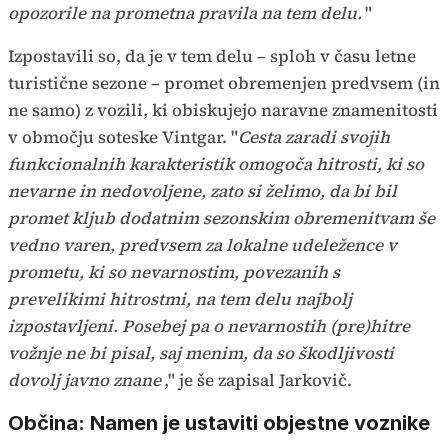
opozorile na prometna pravila na tem delu.
"
Izpostavili so, da je v tem delu – sploh v času letne
turistične sezone – promet obremenjen predvsem (in
ne samo) z vozili, ki obiskujejo naravne znamenitosti
v območju soteske Vintgar. "
Cesta zaradi svojih
funkcionalnih karakteristik omogoča hitrosti, ki so
nevarne in nedovoljene, zato si želimo, da bi bil
promet kljub dodatnim sezonskim obremenitvam še
vedno varen, predvsem za lokalne udeležence v
prometu, ki so nevarnostim, povezanih s
prevelikimi hitrostmi, na tem delu najbolj
izpostavljeni. Posebej pa o nevarnostih (pre)hitre
vožnje ne bi pisal, saj menim, da so škodljivosti
dovolj javno znane
," je še zapisal Jarkovič.
Občina: Namen je ustaviti objestne voznike