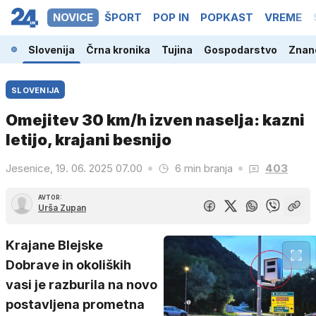
NOVICE
ŠPORT
POP IN
POPKAST
VREME
Slovenija
Črna kronika
Tujina
Gospodarstvo
Znano
SLOVENIJA
Omejitev 30 km/h izven naselja: kazni
letijo, krajani besnijo
Jesenice, 19. 06. 2025 07.00
6 min branja
403
AVTOR:
Urša Zupan
Krajane Blejske
Dobrave in okoliških
vasi je razburila na novo
postavljena prometna