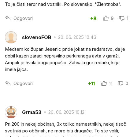
To je čisti teror nad vozniki. Po slovensko, "Žlehtnoba".
Odgovori
+8
9
1
slovenoFOB
20. 06. 2025 10.43
Medtem ko župan Jesenic pride jokat na redarstvo, da je
dobil kazen zaradi nepravilno parkiranega avta v garaži.
Ampak je hvala bogu popušio. Zahvala gre redarki, ki je
imela jajca.
Odgovori
+11
11
0
Grma53
20. 06. 2025 10.12
Pri 200 in nekaj občinah, 3x toliko namestnikih, nekaj tisoč
svetniki po občinah, ne more biti drugače. To ste volili,