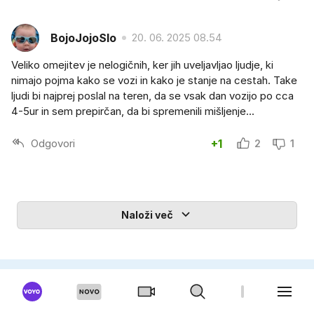
BojoJojoSlo
20. 06. 2025 08.54
Veliko omejitev je nelogičnih, ker jih uveljavljao ljudje, ki
nimajo pojma kako se vozi in kako je stanje na cestah. Take
ljudi bi najprej poslal na teren, da se vsak dan vozijo po cca
4-5ur in sem prepirčan, da bi spremenili mišljenje...
Odgovori
+1
2
1
Naloži več