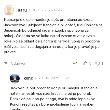
paru
20. 06. 2025 13.42
Kasiranje oz. oplemenitenje obč. proračuna po vzoru
Jankovićeve Ljubljane! Kangler je bil gotof, tudi Bohinca na
Jesenicah bo odnesel radar in izguba sponzorja za
hokej...Sicer pa se ve kako narod vzame stvar v svoje
roke, ko se oblast dela norca iz naroda! Sprej in podobne
rešitve...nisem za dogajanje naroda, a kar je preveč je pa
preveč...
Odgovori
+4
5
1
konc
20. 06. 2025 15.52
Janković je bolj pregnan kot je bil Kangler. Kangler je
hotel namestiti vse naenkrat in narod je ponorel.
Đanković pa lepo po enega, dva in pride lepo skozi.
Končni rezultat pa bo enak-luplenje ljudi na vsakem
koraku.