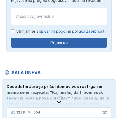
Prijavi se na pregled dogodkov in bodi na tekočem.
Strinjam se s
splošnimi pogoji
in
politiko zasebnosti
.
Prijavi se
ŠALA DNEVA
Desetletni Jure je prišel domov ves raztrgan in
mama se je razjezila: "Kaj misliš, da ti bom vsak
teden kupovala nova oblačila?" "Bodi vesela, da je
tako!" je odgovoril Jure. "Sosedje bodo morali
kupiti novega sina, tako sem ga prebutal!"
1238
504