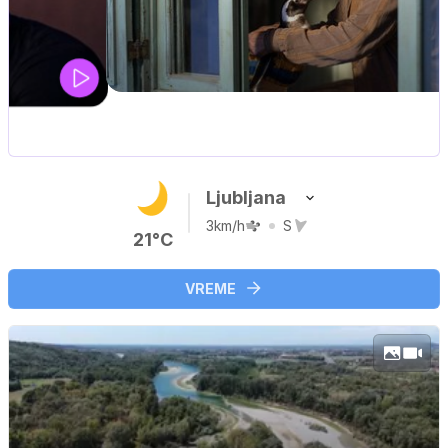
MOJ PRIJATELJ PINGVIN
Film meseca / družinski, pustolovski
Ljubljana
3km/h
S
21°C
VREME