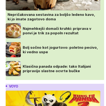
Nepričakovana sestavina za boljšo ledeno kavo,
ki jo imate zagotovo doma
Najmehkejši domači kruhki: priprava v
ponvi je trik za popoln rezultat
Bolj sočno kot jogurtovo: poletno pecivo,
ki vedno uspe
Klasična panada odpade: tako Italijani
pripravijo slastne ocvrte bučke
VOYO