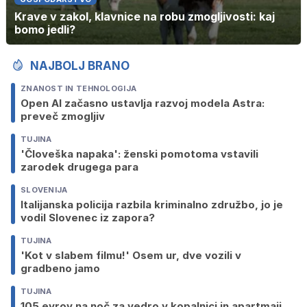
Krave v zakol, klavnice na robu zmogljivosti: kaj
bomo jedli?
NAJBOLJ BRANO
ZNANOST IN TEHNOLOGIJA
Open AI začasno ustavlja razvoj modela Astra:
preveč zmogljiv
TUJINA
'Človeška napaka': ženski pomotoma vstavili
zarodek drugega para
SLOVENIJA
Italijanska policija razbila kriminalno združbo, jo je
vodil Slovenec iz zapora?
TUJINA
'Kot v slabem filmu!' Osem ur, dve vozili v
gradbeno jamo
TUJINA
105 evrov na noč za vedro v kopalnici in apartmaji,