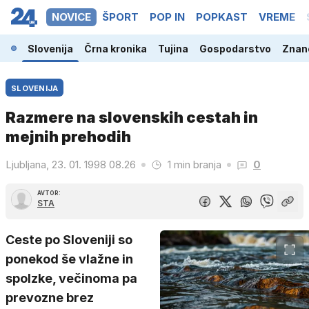
NOVICE
ŠPORT
POP IN
POPKAST
VREME
Slovenija
Črna kronika
Tujina
Gospodarstvo
Znano
SLOVENIJA
Razmere na slovenskih cestah in
mejnih prehodih
Ljubljana, 23. 01. 1998 08.26
1 min branja
0
AVTOR:
STA
Ceste po Sloveniji so
ponekod še vlažne in
spolzke, večinoma pa
prevozne brez