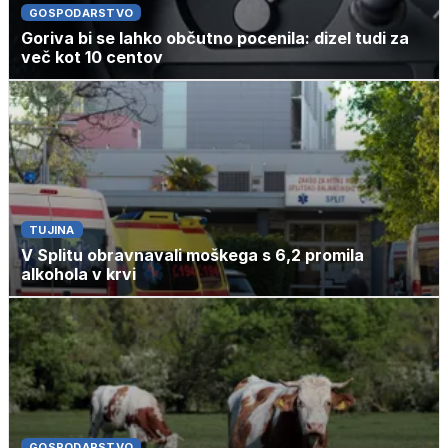
GOSPODARSTVO
Goriva bi se lahko občutno pocenila: dizel tudi za
več kot 10 centov
TUJINA
V Splitu obravnavali moškega s 6,2 promila
alkohola v krvi
GOSPODARSTVO