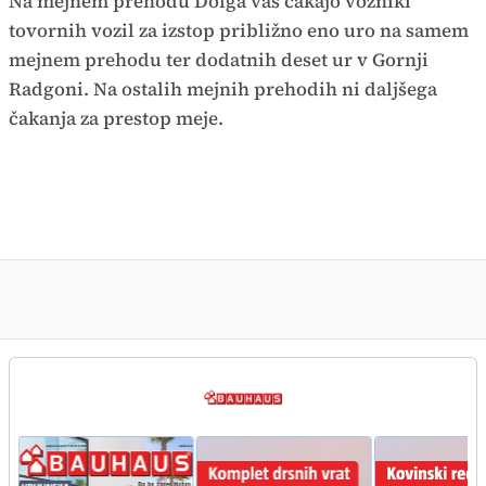
Na mejnem prehodu Dolga vas čakajo vozniki
tovornih vozil za izstop približno eno uro na samem
mejnem prehodu ter dodatnih deset ur v Gornji
Radgoni. Na ostalih mejnih prehodih ni daljšega
čakanja za prestop meje.