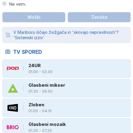
Ne vem.
Moški
Ženska
V Mariboru iščejo žvižgača in 'skrivajo nepravilnosti'?
'Sistemski izziv'
TV SPORED
24UR
01.00 - 02.00
Glasbeni mikser
01.35 - 06.00
Zloben
01.05 - 04.15
Glasbeni mozaik
01.25 - 07.25