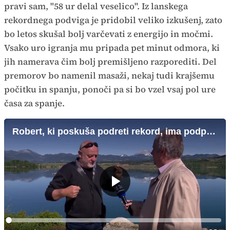
pravi sam, "58 ur delal veselico". Iz lanskega
rekordnega podviga je pridobil veliko izkušenj, zato
bo letos skušal bolj varčevati z energijo in močmi.
Vsako uro igranja mu pripada pet minut odmora, ki
jih namerava čim bolj premišljeno razporediti. Del
premorov bo namenil masaži, nekaj tudi krajšemu
počitku in spanju, ponoči pa si bo vzel vsaj pol ure
časa za spanje.
Robert, ki poskuša podreti rekord, ima podporo z vseh strani
Predvajaj
Loaded
:
0%