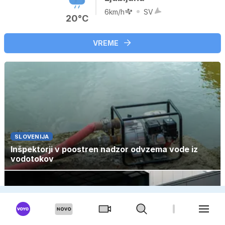
6km/h
SV
20°C
VREME
SLOVENIJA
Inšpektorji v poostren nadzor odvzema vode iz
vodotokov