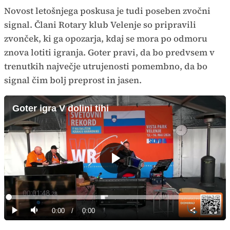
Novost letošnjega poskusa je tudi poseben zvočni
signal. Člani Rotary klub Velenje so pripravili
zvonček, ki ga opozarja, kdaj se mora po odmoru
znova lotiti igranja. Goter pravi, da bo predvsem v
trenutkih največje utrujenosti pomembno, da bo
signal čim bolj preprost in jasen.
Goter igra V dolini tihi
Predvajaj
Loaded
:
0%
Current
0:00
/
Duration
0:00
Predvajaj
Tiho
Celoz
način