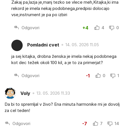
Zakaj pa,lazja je,manj tezko se vlece meh,Kitajka,ki ima
rekord je imela nekaj podobnega,predpisi dolocajo
vse,instrument je pa po izbiri
Odgovori
+4
4
0
Pomladni cvet
14. 05. 2026 11.05
ja sej kitajka, drobna ženska je imela nekaj podobnega
kot dec težek okoli 100 kil, a je to za primerjat?
Odgovori
-1
0
1
Voly
13. 05. 2026 11.33
Da bi to spremljal v živo? Ena minuta harmonike mi je dovolj
za cel teden!
Odgovori
-7
7
14