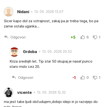
Nidani
13. 05. 2026 13.07
Sicer kapo dol za vztrajnost, zakaj pa je treba tega, bo pa
zame ostala uganka...
Odgovori
+5
6
1
Grdoba
13. 05. 2026 20.52
Kriza srednjih let. Tip star 50 skupaj je nasel punco
staro mslo cez 20.
Odgovori
-1
0
1
vicente
13. 05. 2026 12.32
ma jest take ljudi občudujem,dobijo idejo in jo razvijejo do
nule, bravo