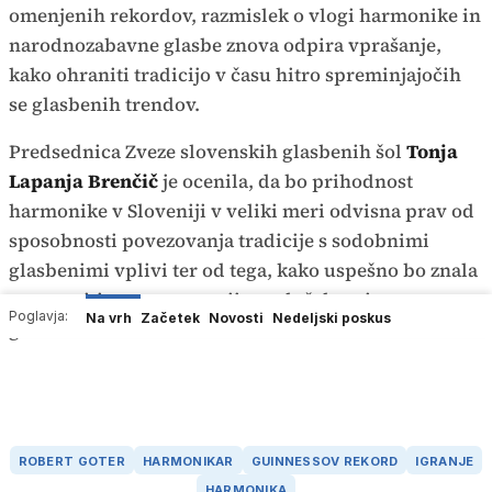
omenjenih rekordov, razmislek o vlogi harmonike in
narodnozabavne glasbe znova odpira vprašanje,
kako ohraniti tradicijo v času hitro spreminjajočih
se glasbenih trendov.
Predsednica Zveze slovenskih glasbenih šol
Tonja
Lapanja Brenčič
je ocenila, da bo prihodnost
harmonike v Sloveniji v veliki meri odvisna prav od
sposobnosti povezovanja tradicije s sodobnimi
glasbenimi vplivi ter od tega, kako uspešno bo znala
nagovoriti nove generacije poslušalcev in
Poglavja:
Na vrh
Začetek
Novosti
Nedeljski poskus
glasbenikov.
ROBERT GOTER
HARMONIKAR
GUINNESSOV REKORD
IGRANJE
HARMONIKA