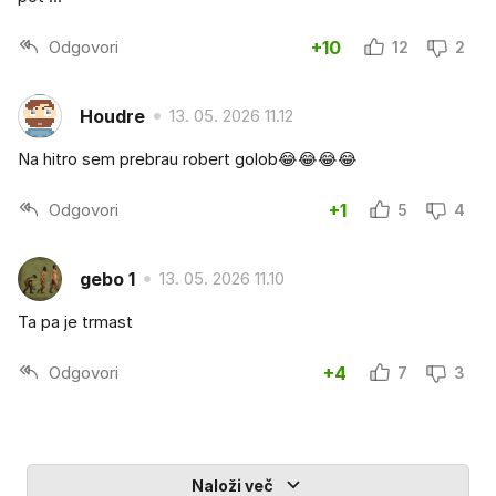
Odgovori
+10
12
2
Houdre
13. 05. 2026 11.12
Na hitro sem prebrau robert golob😂😂😂😂
Odgovori
+1
5
4
gebo 1
13. 05. 2026 11.10
Ta pa je trmast
Odgovori
+4
7
3
Naloži več