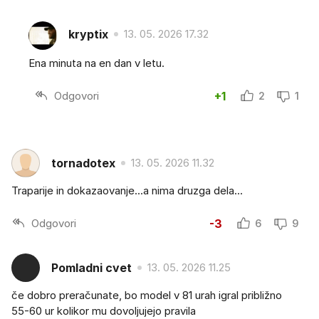
kryptix
13. 05. 2026 17.32
Ena minuta na en dan v letu.
Odgovori
+1
2
1
tornadotex
13. 05. 2026 11.32
Traparije in dokazaovanje...a nima druzga dela...
Odgovori
-3
6
9
Pomladni cvet
13. 05. 2026 11.25
če dobro preračunate, bo model v 81 urah igral približno
55-60 ur kolikor mu dovoljujejo pravila