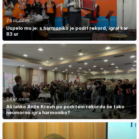
24ur.com
Uspelo mu je: s harmoniko je podrl rekord, igral kar
83 ur
24ur.com
Ali lahko Anže Krevh po podrtem rekordu še tako
neumorno igra harmoniko?