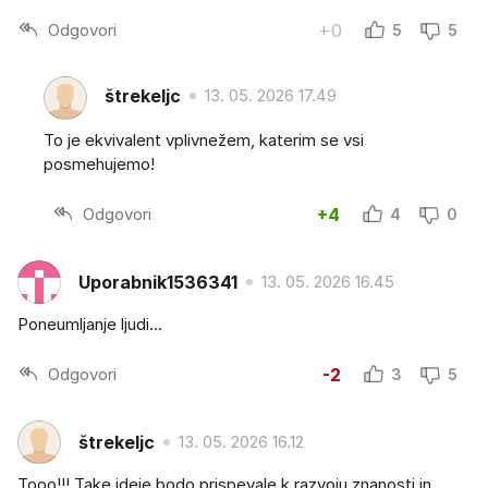
Odgovori
+0
5
5
štrekeljc
13. 05. 2026 17.49
To je ekvivalent vplivnežem, katerim se vsi
posmehujemo!
Odgovori
+4
4
0
Uporabnik1536341
13. 05. 2026 16.45
Poneumljanje ljudi...
Odgovori
-2
3
5
štrekeljc
13. 05. 2026 16.12
Tooo!!! Take ideje bodo prispevale k razvoju znanosti in