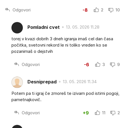
Odgovori
-8
2
10
Pomladni cvet
13. 05. 2026 11.28
torej v kvazi dobrih 3 dneh igranja imaš cel dan časa
počitka, svetovni rekord le ni toliko vreden ko se
pozanimaš o dejstvih
Odgovori
-6
3
9
Desniprepad
13. 05. 2026 11.34
Potem pa ti igraj če zmoreš te izivam pod istimi pogoji,
pametnajkovič.
Odgovori
+9
11
2