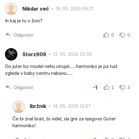
Nikdar več
16. 05. 2026 09.21
In kaj je tu v živo?
Odgovori
0
0
Storz909
13. 05. 2026 20.59
Do juter bo model nehu utrujat.....harmonko je pa tud
zgleda v baby centru nabavu.....
Odgovori
-1
2
3
Ibržnik
14. 05. 2026 13.07
Če bi znal brati, bi videl, da gre za njegovo Goter
harmoniko!