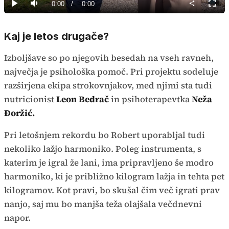
Current
0:00
/
Duration
0:00
Predvajaj
Tiho
Celoz
način
Time
Kaj je letos drugače?
Izboljšave so po njegovih besedah na vseh ravneh,
največja je psihološka pomoč. Pri projektu sodeluje
razširjena ekipa strokovnjakov, med njimi sta tudi
nutricionist
Leon Bedrač
in psihoterapevtka
Neža
Đoržić.
Pri letošnjem rekordu bo Robert uporabljal tudi
nekoliko lažjo harmoniko. Poleg instrumenta, s
katerim je igral že lani, ima pripravljeno še modro
harmoniko, ki je približno kilogram lažja in tehta pet
kilogramov. Kot pravi, bo skušal čim več igrati prav
nanjo, saj mu bo manjša teža olajšala večdnevni
napor.