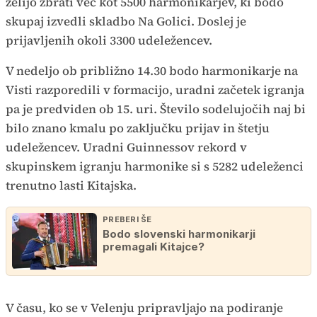
želijo zbrati več kot 5500 harmonikarjev, ki bodo
skupaj izvedli skladbo Na Golici. Doslej je
prijavljenih okoli 3300 udeležencev.
V nedeljo ob približno 14.30 bodo harmonikarje na
Visti razporedili v formacijo, uradni začetek igranja
pa je predviden ob 15. uri. Število sodelujočih naj bi
bilo znano kmalu po zaključku prijav in štetju
udeležencev. Uradni Guinnessov rekord v
skupinskem igranju harmonike si s 5282 udeleženci
trenutno lasti Kitajska.
PREBERI ŠE
Bodo slovenski harmonikarji
premagali Kitajce?
V času, ko se v Velenju pripravljajo na podiranje