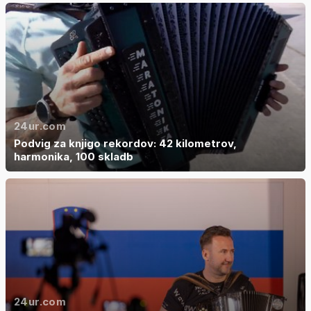
24ur.com
Podvig za knjigo rekordov: 42 kilometrov,
harmonika, 100 skladb
24ur.com