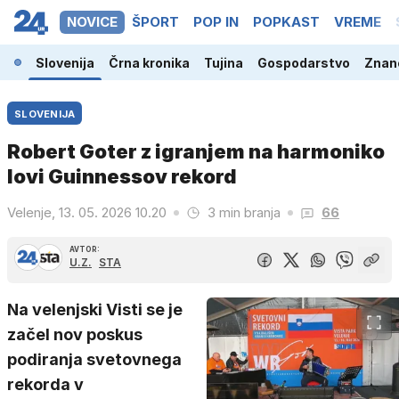
NOVICE
ŠPORT
POP IN
POPKAST
VREME
Slovenija
Črna kronika
Tujina
Gospodarstvo
Znano
SLOVENIJA
Robert Goter z igranjem na harmoniko
lovi Guinnessov rekord
Velenje, 13. 05. 2026 10.20
3 min branja
66
AVTOR:
U.Z.
STA
Na velenjski Visti se je
začel nov poskus
podiranja svetovnega
rekorda v