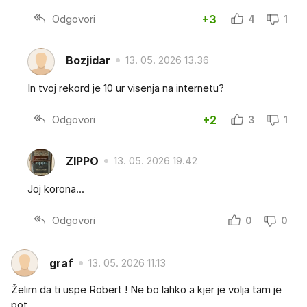
Odgovori
+3
4
1
Bozjidar
13. 05. 2026 13.36
In tvoj rekord je 10 ur visenja na internetu?
Odgovori
+2
3
1
ZIPPO
13. 05. 2026 19.42
Joj korona...
Odgovori
0
0
graf
13. 05. 2026 11.13
Želim da ti uspe Robert ! Ne bo lahko a kjer je volja tam je
pot ...