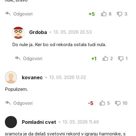
Odgovori
+5
8
3
Grdoba
13. 05. 2026 20.53
Do nule ja. Ker bo od rekorda ostala tudi nula.
Odgovori
+1
2
1
kovanec
13. 05. 2026 12.02
Populizem.
Odgovori
-5
5
10
Pomladni cvet
13. 05. 2026 11.46
sramota je da delaš svetovni rekord v igranju harmonike, s