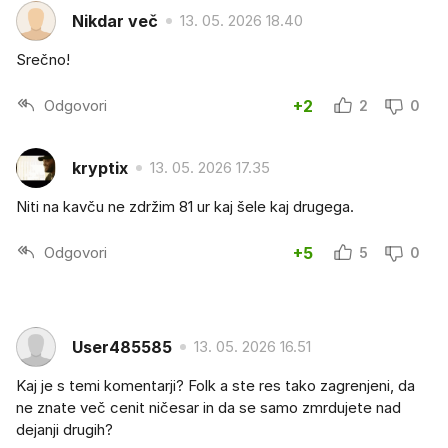
Nikdar več
13. 05. 2026 18.40
Srečno!
Odgovori
+2
2
0
kryptix
13. 05. 2026 17.35
Niti na kavču ne zdržim 81 ur kaj šele kaj drugega.
Odgovori
+5
5
0
User485585
13. 05. 2026 16.51
Kaj je s temi komentarji? Folk a ste res tako zagrenjeni, da
ne znate več cenit ničesar in da se samo zmrdujete nad
dejanji drugih?