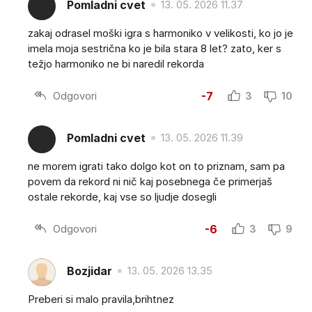
Pomladni cvet
13. 05. 2026 11.37
zakaj odrasel moški igra s harmoniko v velikosti, ko jo je
imela moja sestrična ko je bila stara 8 let? zato, ker s
težjo harmoniko ne bi naredil rekorda
Odgovori
-7
3
10
Pomladni cvet
13. 05. 2026 11.39
ne morem igrati tako dolgo kot on to priznam, sam pa
povem da rekord ni nič kaj posebnega če primerjaš
ostale rekorde, kaj vse so ljudje dosegli
Odgovori
-6
3
9
Bozjidar
13. 05. 2026 13.35
Preberi si malo pravila,brihtnez