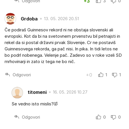
Odgovori
+3
3
0
Grdoba
13. 05. 2026 20.51
Če podiraš Guinnesov rekord ni ne obstaja slovenski ali
evropski. Kot da bi na svetovnem prvenstvu bil petnajsti in
rekel da si postal državni prvak Slovenije. Cr ne postaviš
Guinnesovega rekorda, ga pač nisi. In pika. In tidi letos ne
bo podrl nobenega. Velenje pač. Zadevo so v roke vzeli SD
mrhovinarji in zato iz tega ne bo nič.
Odgovori
+0
1
1
titomeni
16. 05. 2026 10.27
Se vedno isto mislis?🤣
Odgovori
0
0