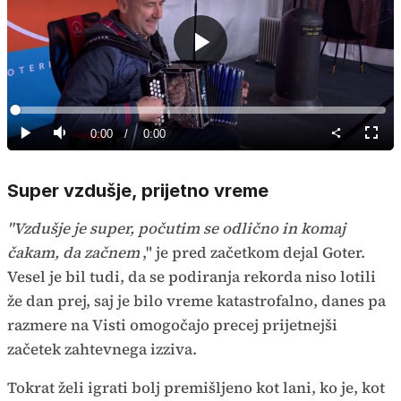
Predvajaj
Loaded
:
0%
Current
0:00
/
Duration
0:00
Predvajaj
Tiho
Celoz
način
Time
Super vzdušje, prijetno vreme
"Vzdušje je super, počutim se odlično in komaj
čakam, da začnem
," je pred začetkom dejal Goter.
Vesel je bil tudi, da se podiranja rekorda niso lotili
že dan prej, saj je bilo vreme katastrofalno, danes pa
razmere na Visti omogočajo precej prijetnejši
začetek zahtevnega izziva.
Tokrat želi igrati bolj premišljeno kot lani, ko je, kot