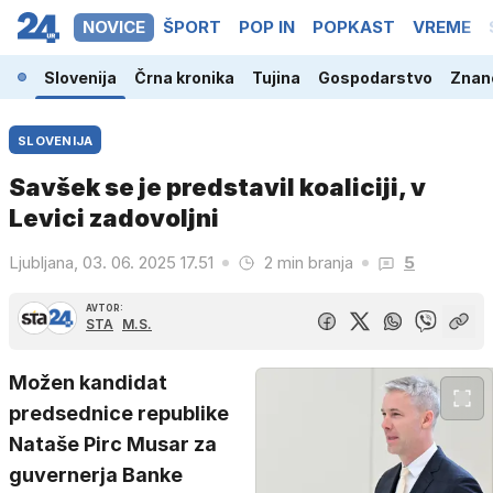
NOVICE
ŠPORT
POP IN
POPKAST
VREME
Slovenija
Črna kronika
Tujina
Gospodarstvo
Znano
SLOVENIJA
Savšek se je predstavil koaliciji, v
Levici zadovoljni
Ljubljana, 03. 06. 2025 17.51
2 min branja
5
AVTOR:
STA
M.S.
Možen kandidat
predsednice republike
Nataše Pirc Musar za
guvernerja Banke