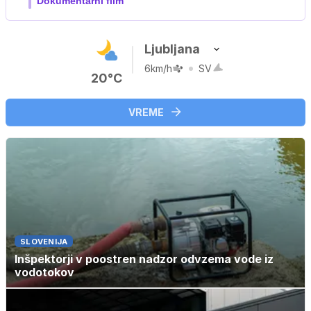
Film meseca / družinski, pustolovski
Ljubljana
6km/h
SV
20°C
VREME
SLOVENIJA
Inšpektorji v poostren nadzor odvzema vode iz
vodotokov