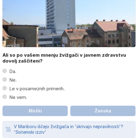
Ali so po vašem mnenju žvižgači v javnem zdravstvu
dovolj zaščiteni?
Da.
Ne.
Le v posameznih primerih.
Ne vem.
Moški
Ženska
V Mariboru iščejo žvižgača in 'skrivajo nepravilnosti'?
'Sistemski izziv'