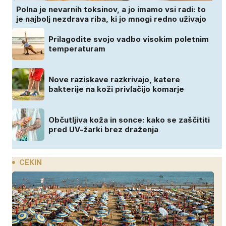
Polna je nevarnih toksinov, a jo imamo vsi radi: to
je najbolj nezdrava riba, ki jo mnogi redno uživajo
Prilagodite svojo vadbo visokim poletnim
temperaturam
Nove raziskave razkrivajo, katere
bakterije na koži privlačijo komarje
Občutljiva koža in sonce: kako se zaščititi
pred UV-žarki brez draženja
CEKIN