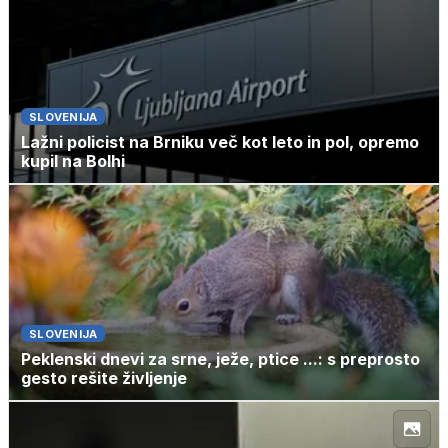
SLOVENIJA
Lažni policist na Brniku več kot leto in pol, opremo
kupil na Bolhi
SLOVENIJA
Peklenski dnevi za srne, ježe, ptice ...: s preprosto
gesto rešite življenje