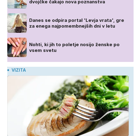
dvojčke čakajo nova poznanstva
Danes se odpira portal 'Levja vrata', gre
za enega najpomembnejših dni v letu
Nohti, ki jih to poletje nosijo ženske po
vsem svetu
VIZITA