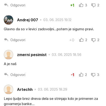
Odgovori
+1
3
2
Andrej 007
03. 06. 2025 19.12
Glavno da so v levici zadovoljni...potem je sigurno pravi.
Odgovori
+0
2
2
zmerni pesimist
03. 06. 2025 18.56
A je naš
Odgovori
-1
2
3
Artechh
03. 06. 2025 18.29
Lepo ljudje brez dneva dela se strinjajo kdo je primeren za
govarnerja banke...