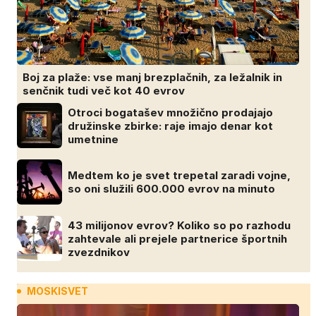
Boj za plaže: vse manj brezplačnih, za ležalnik in
senčnik tudi več kot 40 evrov
Otroci bogatašev množično prodajajo
družinske zbirke: raje imajo denar kot
umetnine
Medtem ko je svet trepetal zaradi vojne,
so oni služili 600.000 evrov na minuto
43 milijonov evrov? Koliko so po razhodu
zahtevale ali prejele partnerice športnih
zvezdnikov
MOSKISVET