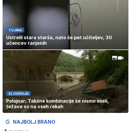
TUJINA
Ustrelil stara starša, nato še pet učiteljev, 30
učencev ranjenih
SLOVENIJA
Polajnar: Takšne kombinacije še nismo imeli,
težave so na vseh rekah
NAJBOLJ BRANO