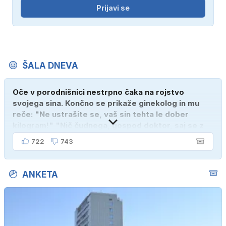
Prijavi se
ŠALA DNEVA
Oče v porodnišnici nestrpno čaka na rojstvo
svojega sina. Končno se prikaže ginekolog in mu
reče: "Ne ustrašite se, vaš sin tehta le dober
kilogram!" "Nič čudnega, gospod doktor, saj se z
ženo poznava šele tri mesece."
722
743
ANKETA