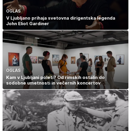
OGLAS
V Ljubljano prihaja svetovna dirigentska legenda
John Eliot Gardiner
OGLAS
Kam v Ljubljani poleti? Od rimskih ostalin do
sodobne umetnosti in večernih koncertov