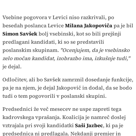
Vsebine pogovora v Levici niso razkrivali, po
besedah poslanca Levice
Milana Jakopoviča
pa je bil
Simon Savšek
bolj vsebinski, kot so bili prejšnji
predlagani kandidati, ki so se predstavili
poslanskim skupinam.
"Ocenjujem, da je vsebinsko
zelo močan kandidat, izobrazbo ima, izkušnje tudi,"
je dejal.
Odločitev, ali bo Savšek zamrznil dosedanje funkcije,
pa je na njem, je dejal Jakopovič in dodal, da se bodo
tudi o tem pogovorili v poslanski skupini.
Predsednici že več mesecev ne uspe zapreti tega
kadrovskega vprašanja. Koalicija je namreč doslej
vztrajala pri svoji kandidatki
Saši Jazbec
, ki pa je
predsednica ni predlagala. Nekdanji premier in