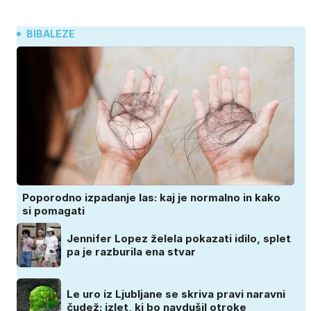
BIBALEZE
Poporodno izpadanje las: kaj je normalno in kako
si pomagati
Jennifer Lopez želela pokazati idilo, splet
pa je razburila ena stvar
Le uro iz Ljubljane se skriva pravi naravni
čudež: izlet, ki bo navdušil otroke