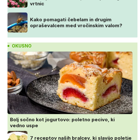
vrtnic
Kako pomagati čebelam in drugim
opraševalcem med vročinskim valom?
OKUSNO
Bolj sočno kot jogurtovo: poletno pecivo, ki
vedno uspe
7 receptov naših bralcev, ki slavijo poletje