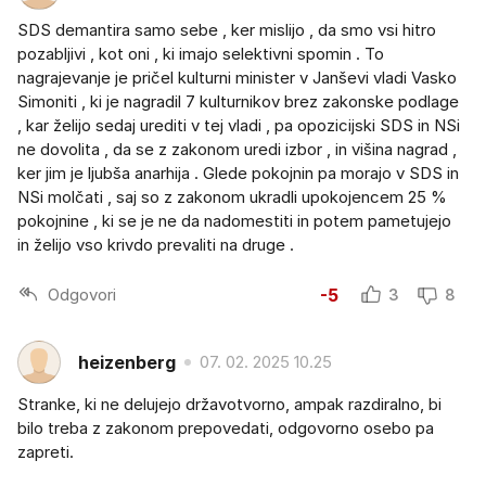
SDS demantira samo sebe , ker mislijo , da smo vsi hitro
pozabljivi , kot oni , ki imajo selektivni spomin . To
nagrajevanje je pričel kulturni minister v Janševi vladi Vasko
Simoniti , ki je nagradil 7 kulturnikov brez zakonske podlage
, kar želijo sedaj urediti v tej vladi , pa opozicijski SDS in NSi
ne dovolita , da se z zakonom uredi izbor , in višina nagrad ,
ker jim je ljubša anarhija . Glede pokojnin pa morajo v SDS in
NSi molčati , saj so z zakonom ukradli upokojencem 25 %
pokojnine , ki se je ne da nadomestiti in potem pametujejo
in želijo vso krivdo prevaliti na druge .
Odgovori
-5
3
8
heizenberg
07. 02. 2025 10.25
Stranke, ki ne delujejo državotvorno, ampak razdiralno, bi
bilo treba z zakonom prepovedati, odgovorno osebo pa
zapreti.