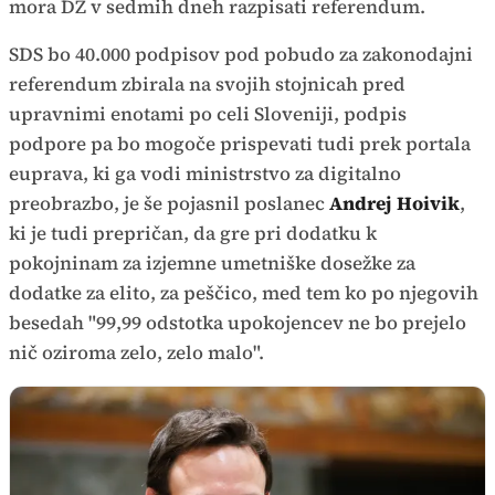
mora DZ v sedmih dneh razpisati referendum.
SDS bo 40.000 podpisov pod pobudo za zakonodajni
referendum zbirala na svojih stojnicah pred
upravnimi enotami po celi Sloveniji, podpis
podpore pa bo mogoče prispevati tudi prek portala
euprava, ki ga vodi ministrstvo za digitalno
preobrazbo, je še pojasnil poslanec
Andrej Hoivik
,
ki je tudi prepričan, da gre pri dodatku k
pokojninam za izjemne umetniške dosežke za
dodatke za elito, za peščico, med tem ko po njegovih
besedah "99,99 odstotka upokojencev ne bo prejelo
nič oziroma zelo, zelo malo".