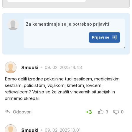
Prijavi se
Smuuki
09. 02. 2025 14.43
Bomo delili izredne pokojnine tudi gasilcem, medicinskim
sestram, policistom, vojakom, kmetom, lovcem,
reševslcem? Vsi so se že znašli v nevarnih situacijah in
primerno ukrepali
Odgovori
+3
3
0
Smuuki
09. 02. 2025 10.01