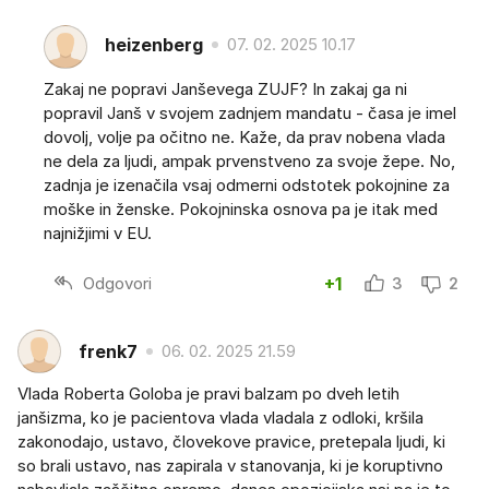
heizenberg
07. 02. 2025 10.17
Zakaj ne popravi Janševega ZUJF? In zakaj ga ni
popravil Janš v svojem zadnjem mandatu - časa je imel
dovolj, volje pa očitno ne. Kaže, da prav nobena vlada
ne dela za ljudi, ampak prvenstveno za svoje žepe. No,
zadnja je izenačila vsaj odmerni odstotek pokojnine za
moške in ženske. Pokojninska osnova pa je itak med
najnižjimi v EU.
Odgovori
+1
3
2
frenk7
06. 02. 2025 21.59
Vlada Roberta Goloba je pravi balzam po dveh letih
janšizma, ko je pacientova vlada vladala z odloki, kršila
zakonodajo, ustavo, človekove pravice, pretepala ljudi, ki
so brali ustavo, nas zapirala v stanovanja, ki je koruptivno