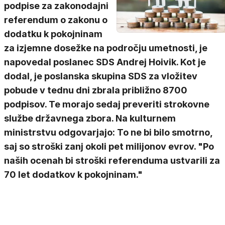
podpise za zakonodajni
referendum o zakonu o
dodatku k pokojninam
za izjemne dosežke na področju umetnosti, je
napovedal poslanec SDS Andrej Hoivik. Kot je
dodal, je poslanska skupina SDS za vložitev
pobude v tednu dni zbrala približno 8700
podpisov. Te morajo sedaj preveriti strokovne
službe državnega zbora. Na kulturnem
ministrstvu odgovarjajo: To ne bi bilo smotrno,
saj so stroški zanj okoli pet milijonov evrov. "Po
naših ocenah bi stroški referenduma ustvarili za
70 let dodatkov k pokojninam."