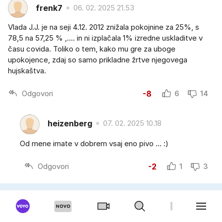
frenk7
06. 02. 2025 21.53
Vlada J.J. je na seji 4.12. 2012 znižala pokojnine za 25%, s
78,5 na 57,25 % ,.... in ni izplačala 1% izredne uskladitve v
času covida. Toliko o tem, kako mu gre za uboge
upokojence, zdaj so samo prikladne žrtve njegovega
hujskaštva.
Odgovori
-8
6
14
heizenberg
07. 02. 2025 10.18
Od mene imate v dobrem vsaj eno pivo ... :)
Odgovori
-2
1
3
Jožajoža
06. 02. 2025 21.48
Dob in Haag bo njihov zadnji dom.