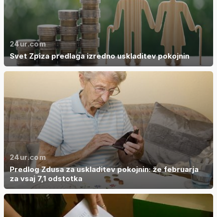
24ur.com
Svet Zpiza predlaga izredno uskladitev pokojnin
24ur.com
Predlog Zdusa za uskladitev pokojnin: že februarja
za vsaj 7,1 odstotka