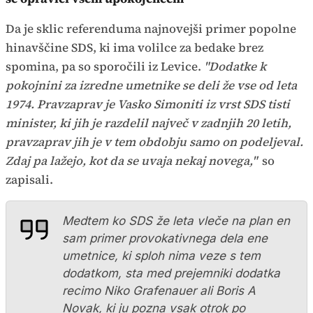
Da je sklic referenduma najnovejši primer popolne
hinavščine SDS, ki ima volilce za bedake brez
spomina, pa so sporočili iz Levice.
"Dodatke k
pokojnini za izredne umetnike se deli že vse od leta
1974. Pravzaprav je Vasko Simoniti iz vrst SDS tisti
minister, ki jih je razdelil največ v zadnjih 20 letih,
pravzaprav jih je v tem obdobju samo on podeljeval.
Zdaj pa lažejo, kot da se uvaja nekaj novega,"
so
zapisali.
Medtem ko SDS že leta vleče na plan en
sam primer provokativnega dela ene
umetnice, ki sploh nima veze s tem
dodatkom, sta med prejemniki dodatka
recimo Niko Grafenauer ali Boris A
Novak, ki ju pozna vsak otrok po