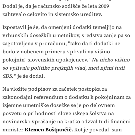
Dodal je, da je računsko sodišče že leta 2009
zahtevalo celovito in sistemsko ureditev.
Izpostavil je še, da omenjeni dodatki temeljijo na
vrhunskih dosežkih umetnikov, sredstva zanje pa so
zagotovljena v proračunu, "tako da ti dodatki ne
bodo v nobenem primeru vplivali na višino
pokojnin" slovenskih upokojencev. "
Na nizko višino
so vplivale politike prejšnjih vlad, med njimi tudi
SDS,
" je še dodal.
Na vložite podpisov za začetek postopka za
zakonodajni referendum o dodatku k pokojninam za
izjemne umetniške dosežke se je po delovnem
posvetu o prihodnosti slovenskega šolstva na
novinarsko vprašanje na kratko odzval tudi finančni
minister
Klemen Boštjančič.
Kot je povedal, sam