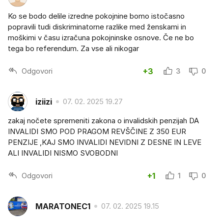
Ko se bodo delile izredne pokojnine bomo istočasno
popravili tudi diskriminatorne razlike med ženskami in
moškimi v času izračuna pokojninske osnove. Če ne bo
tega bo referendum. Za vse ali nikogar
Odgovori
+3
3
0
iziizi
07. 02. 2025 19.27
zakaj nočete spremeniti zakona o invalidskih penzijah DA
INVALIDI SMO POD PRAGOM REVŠČINE Z 350 EUR
PENZIJE ,KAJ SMO INVALIDI NEVIDNI Z DESNE IN LEVE
ALI INVALIDI NISMO SVOBODNI
Odgovori
+1
1
0
MARATONEC1
07. 02. 2025 19.15