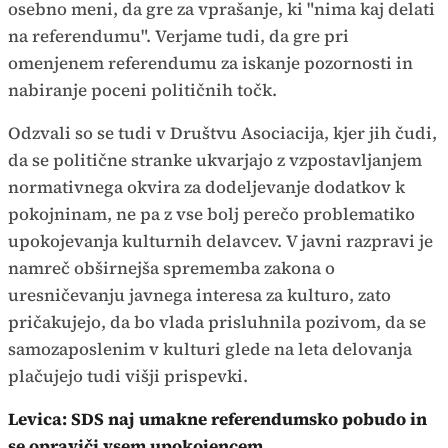
osebno meni, da gre za vprašanje, ki "nima kaj delati
na referendumu". Verjame tudi, da gre pri
omenjenem referendumu za iskanje pozornosti in
nabiranje poceni političnih točk.
Odzvali so se tudi v Društvu Asociacija, kjer jih čudi,
da se politične stranke ukvarjajo z vzpostavljanjem
normativnega okvira za dodeljevanje dodatkov k
pokojninam, ne pa z vse bolj perečo problematiko
upokojevanja kulturnih delavcev. V javni razpravi je
namreč obširnejša sprememba zakona o
uresničevanju javnega interesa za kulturo, zato
pričakujejo, da bo vlada prisluhnila pozivom, da se
samozaposlenim v kulturi glede na leta delovanja
plačujejo tudi višji prispevki.
Levica: SDS naj umakne referendumsko pobudo in
se opraviči vsem upokojencem