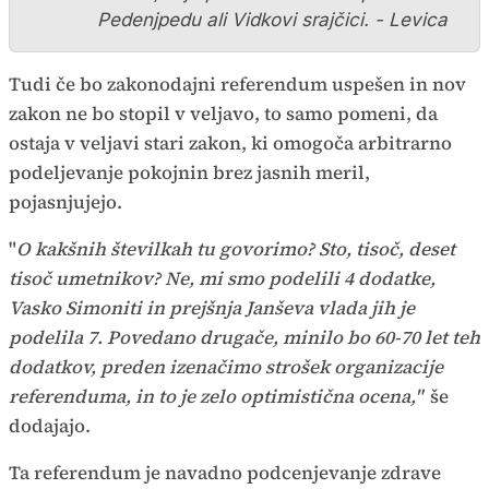
Pedenjpedu ali Vidkovi srajčici. - Levica
Tudi če bo zakonodajni referendum uspešen in nov
zakon ne bo stopil v veljavo, to samo pomeni, da
ostaja v veljavi stari zakon, ki omogoča arbitrarno
podeljevanje pokojnin brez jasnih meril,
pojasnjujejo.
"
O kakšnih številkah tu govorimo? Sto, tisoč, deset
tisoč umetnikov? Ne, mi smo podelili 4 dodatke,
Vasko Simoniti in prejšnja Janševa vlada jih je
podelila 7. Povedano drugače, minilo bo 60-70 let teh
dodatkov, preden izenačimo strošek organizacije
referenduma, in to je zelo optimistična ocena,"
še
dodajajo.
Ta referendum je navadno podcenjevanje zdrave