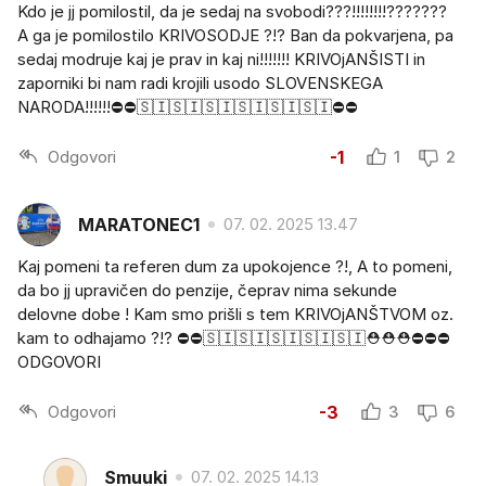
Kdo je jj pomilostil, da je sedaj na svobodi???!!!!!!!!???????
A ga je pomilostilo KRIVOSODJE ?!? Ban da pokvarjena, pa
sedaj modruje kaj je prav in kaj ni!!!!!!! KRIVOjANŠISTI in
zaporniki bi nam radi krojili usodo SLOVENSKEGA
NARODA!!!!!!⛔️⛔️🇸🇮🇸🇮🇸🇮🇸🇮🇸🇮🇸🇮⛔️⛔️
Odgovori
-1
1
2
MARATONEC1
07. 02. 2025 13.47
Kaj pomeni ta referen dum za upokojence ?!, A to pomeni,
da bo jj upravičen do penzije, čeprav nima sekunde
delovne dobe ! Kam smo prišli s tem KRIVOjANŠTVOM oz.
kam to odhajamo ?!? ⛔️⛔️🇸🇮🇸🇮🇸🇮🇸🇮🇸🇮⛑️⛑️⛑️⛔️⛔️⛔️
ODGOVORI
Odgovori
-3
3
6
Smuuki
07. 02. 2025 14.13