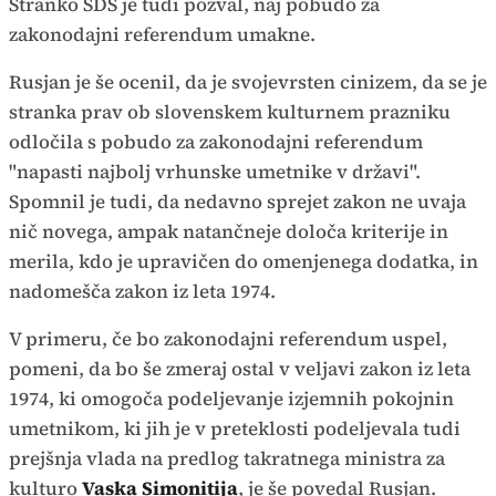
Stranko SDS je tudi pozval, naj pobudo za
zakonodajni referendum umakne.
Rusjan je še ocenil, da je svojevrsten cinizem, da se je
stranka prav ob slovenskem kulturnem prazniku
odločila s pobudo za zakonodajni referendum
"napasti najbolj vrhunske umetnike v državi".
Spomnil je tudi, da nedavno sprejet zakon ne uvaja
nič novega, ampak natančneje določa kriterije in
merila, kdo je upravičen do omenjenega dodatka, in
nadomešča zakon iz leta 1974.
V primeru, če bo zakonodajni referendum uspel,
pomeni, da bo še zmeraj ostal v veljavi zakon iz leta
1974, ki omogoča podeljevanje izjemnih pokojnin
umetnikom, ki jih je v preteklosti podeljevala tudi
prejšnja vlada na predlog takratnega ministra za
kulturo
Vaska Simonitija
, je še povedal Rusjan.