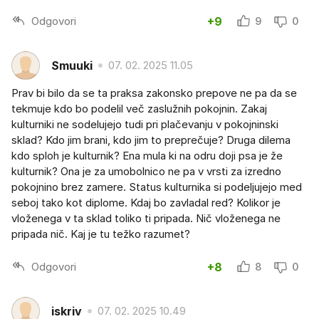
Odgovori
+9
9
0
Smuuki
07. 02. 2025 11.05
Prav bi bilo da se ta praksa zakonsko prepove ne pa da se
tekmuje kdo bo podelil več zaslužnih pokojnin. Zakaj
kulturniki ne sodelujejo tudi pri plačevanju v pokojninski
sklad? Kdo jim brani, kdo jim to preprečuje? Druga dilema
kdo sploh je kulturnik? Ena mula ki na odru doji psa je že
kulturnik? Ona je za umobolnico ne pa v vrsti za izredno
pokojnino brez zamere. Status kulturnika si podeljujejo med
seboj tako kot diplome. Kdaj bo zavladal red? Kolikor je
vloženega v ta sklad toliko ti pripada. Nič vloženega ne
pripada nič. Kaj je tu težko razumet?
Odgovori
+8
8
0
iskriv
07. 02. 2025 10.49