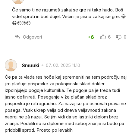
Če samo ti ne razumeš zakaj se gre ni tako hudo. Boš
videl sproti in boš dojel. Večini je jasno za kaj se gre. 😀
😀🙂🙂🙂
Odgovori
+6
6
0
Smuuki
07. 02. 2025 11.10
Če pa ta vlada res hoče kaj spremeniti na tem področju naj
jim plačuje prispevke za pokojninski sklad dokler
izpolnjujejo pogoje kulturnika. Te pogoje pa je treba tudi
jasno definirati. Poseganje v že plačan sklad brez
prispevka je retrogradno. Za nazaj se po osnovah prava ne
posega. Vsak ukrep velja od dneva veljavnosti zakona
naprej ne zà nazaj. Se jim vidi da so lastniki diplom brez
znanja. Podelili so si diplome med seboj znanje si bodo pa
pridobili sproti. Prosto po levakih