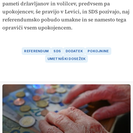
pameti državljanov in volilcev, predvsem pa
upokojencev, še pravijo v Levici, in SDS pozivajo, naj
referendumsko pobudo umakne in se namesto tega
opraviči vsem upokojencem.
REFERENDUM
SDS
DODATEK
POKOJNINE
UMETNIŠKI DOSEŽEK