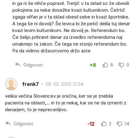
in ga ni še nihče popravil. Tretjič v ta sklad so že obesili
pokojnine za neke dosežke kvazi kulturnikom. Četrtič
zgaga vilfan je v ta sklad obesil sebe in kvazi športnike.
A tega še ni dovolj? Še levica bi že petič delila tuj denar
kvazi levim kulturnikom. Ne dovolj je. Referendum bo.
Če želijo prihranit denar za izvedbo referenduma naj
umaknejo ta zakon. Če tega ne storijo referendum bo.
Pa da vidimo državotvorno držo aste
Odgovori
+8
8
0
frenk7
06. 02. 2025 21.54
velika večina Slovencev je srečna, ker se je znebila
pacienta na oblasti,... in to je nekaj, kar se ne da izmeriti z
denarjem, to je neprecenljivo.
Odgovori
-12
2
14