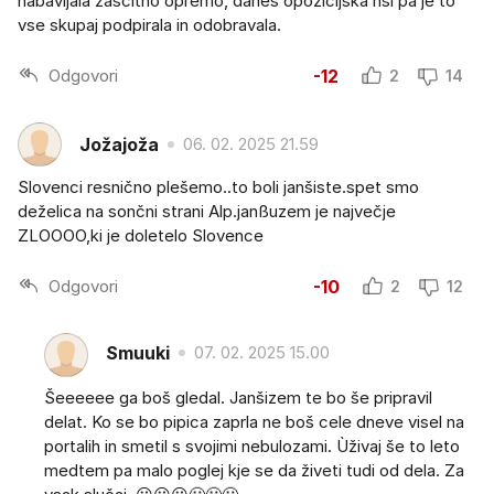
nabavljala zaščitno opremo, danes opozicijska nsi pa je to
vse skupaj podpirala in odobravala.
Odgovori
-12
2
14
Jožajoža
06. 02. 2025 21.59
Slovenci resnično plešemo..to boli janšiste.spet smo
deželica na sončni strani Alp.janßuzem je največje
ZLOOOO,ki je doletelo Slovence
Odgovori
-10
2
12
Smuuki
07. 02. 2025 15.00
Šeeeeee ga boš gledal. Janšizem te bo še pripravil
delat. Ko se bo pipica zaprla ne boš cele dneve visel na
portalih in smetil s svojimi nebulozami. Ùživaj še to leto
medtem pa malo poglej kje se da živeti tudi od dela. Za