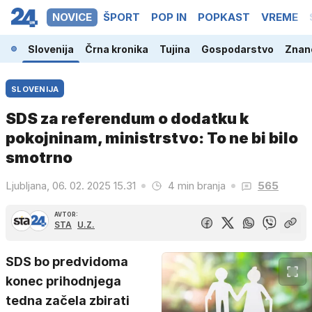
NOVICE
ŠPORT
POP IN
POPKAST
VREME
Slovenija
Črna kronika
Tujina
Gospodarstvo
Znano
SLOVENIJA
SDS za referendum o dodatku k
pokojninam, ministrstvo: To ne bi bilo
smotrno
Ljubljana, 06. 02. 2025 15.31
4 min branja
565
AVTOR:
STA
U.Z.
SDS bo predvidoma
konec prihodnjega
tedna začela zbirati