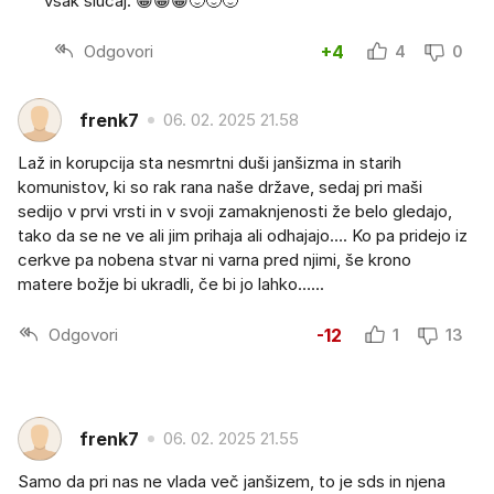
vsak slučaj. 😀😀😀🙂🙂🙂
Odgovori
+4
4
0
frenk7
06. 02. 2025 21.58
Laž in korupcija sta nesmrtni duši janšizma in starih
komunistov, ki so rak rana naše države, sedaj pri maši
sedijo v prvi vrsti in v svoji zamaknjenosti že belo gledajo,
tako da se ne ve ali jim prihaja ali odhajajo…. Ko pa pridejo iz
cerkve pa nobena stvar ni varna pred njimi, še krono
matere božje bi ukradli, če bi jo lahko…...
Odgovori
-12
1
13
frenk7
06. 02. 2025 21.55
Samo da pri nas ne vlada več janšizem, to je sds in njena