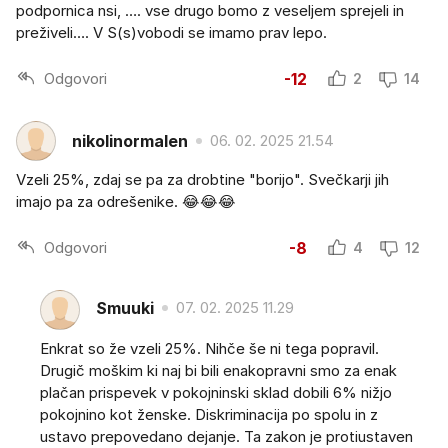
podpornica nsi, …. vse drugo bomo z veseljem sprejeli in
preživeli…. V S(s)vobodi se imamo prav lepo.
Odgovori
-12
2
14
nikolinormalen
06. 02. 2025 21.54
Vzeli 25%, zdaj se pa za drobtine "borijo". Svečkarji jih
imajo pa za odrešenike. 😂😂😂
Odgovori
-8
4
12
Smuuki
07. 02. 2025 11.29
Enkrat so že vzeli 25%. Nihče še ni tega popravil.
Drugič moškim ki naj bi bili enakopravni smo za enak
plačan prispevek v pokojninski sklad dobili 6% nižjo
pokojnino kot ženske. Diskriminacija po spolu in z
ustavo prepovedano dejanje. Ta zakon je protiustaven