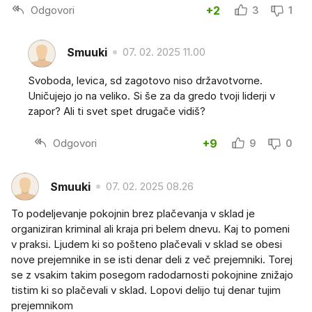
Odgovori
+2
3
1
Smuuki
07. 02. 2025 11.00
Svoboda, levica, sd zagotovo niso državotvorne.
Uničujejo jo na veliko. Si še za da gredo tvoji liderji v
zapor? Ali ti svet spet drugače vidiš?
Odgovori
+9
9
0
Smuuki
07. 02. 2025 08.26
To podeljevanje pokojnin brez plačevanja v sklad je
organiziran kriminal ali kraja pri belem dnevu. Kaj to pomeni
v praksi. Ljudem ki so pošteno plačevali v sklad se obesi
nove prejemnike in se isti denar deli z več prejemniki. Torej
se z vsakim takim posegom radodarnosti pokojnine znižajo
tistim ki so plačevali v sklad. Lopovi delijo tuj denar tujim
prejemnikom