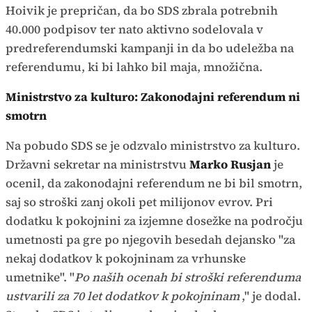
Hoivik je prepričan, da bo SDS zbrala potrebnih
40.000 podpisov ter nato aktivno sodelovala v
predreferendumski kampanji in da bo udeležba na
referendumu, ki bi lahko bil maja, množična.
Ministrstvo za kulturo: Zakonodajni referendum ni
smotrn
Na pobudo SDS se je odzvalo ministrstvo za kulturo.
Državni sekretar na ministrstvu
Marko Rusjan
je
ocenil, da zakonodajni referendum ne bi bil smotrn,
saj so stroški zanj okoli pet milijonov evrov. Pri
dodatku k pokojnini za izjemne dosežke na področju
umetnosti pa gre po njegovih besedah dejansko "za
nekaj dodatkov k pokojninam za vrhunske
umetnike". "
Po naših ocenah bi stroški referenduma
ustvarili za 70 let dodatkov k pokojninam
," je dodal.